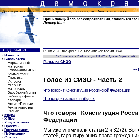
Принимающий зло без сопротивления, становится его 
Лютер Кинг
СОДЕРЖАНИЕ:
09.08.2026, воскресенье. Московское время 08:40
»
Новости
Библиотека
>
Публикации ИРИС
>
Для избирателей
>
»
Библиотека
Голос из СИЗО
Нормативный
материал
«« 
Публикации ИРИС
Комментарии
Практика
Голос из СИЗО - Часть 2
История
Учебные
материалы
Что говорит Конституция Российской Федерации
Зарубежный опыт
Библиография и
Что говорит закон о выборах
словари
Архив «Голоса»
Архив новостей
Разное
Что говорит Конституция Росс
»
Медиа
Федерации
»
X-files
»
Хочу все знать
»
Проекты
Мы уже упоминали статьи 2 и 32 (2). Вот
»
Горячая линия
»
Публикации
статей, гарантирующих права граждан и
»
Ссылки