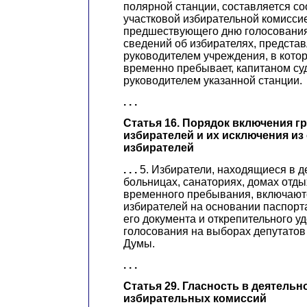
полярной станции, составляется с
участковой избирательной комиссие
предшествующего дню голосования
сведений об избирателях, предста
руководителем учреждения, в кото
временно пребывает, капитаном су
руководителем указанной станции.
. . .
Статья 16. Порядок включения г
избирателей и их исключения из
избирателей
. . .
5. Избиратели, находящиеся в д
больницах, санаториях, домах отды
временного пребывания, включаютс
избирателей на основании паспор
его документа и открепительного у
голосования на выборах депутатов
Думы.
. . .
Статья 29. Гласность в деятельн
избирательных комиссий