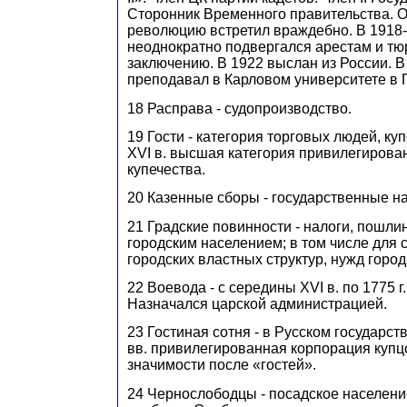
Сторонник Временного правительства. 
революцию встретил враждебно. В 1918-1
неоднократно подвергался арестам и т
заключению. В 1922 выслан из России. В
преподавал в Карловом университете в 
18 Расправа - судопроизводство.
19 Гости - категория торговых людей, ку
XVI в. высшая категория привилегирован
купечества.
20 Казенные сборы - государственные н
21 Градские повинности - налоги, пошл
городским населением; в том числе для
городских властных структур, нужд город
22 Воевода - с середины XVI в. по 1775 г
Назначался царской администрацией.
23 Гостиная сотня - в Русском государств
вв. привилегированная корпорация купцо
значимости после «гостей».
24 Чернослободцы - посадское населени