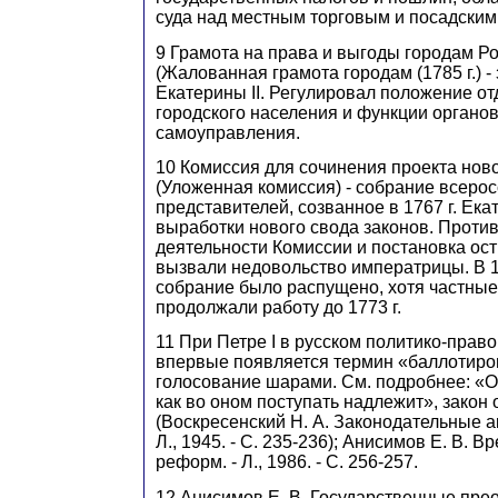
суда над местным торговым и посадским
9 Грамота на права и выгоды городам Р
(Жалованная грамота городам (1785 г.) -
Екатерины II. Регулировал положение от
городского населения и функции органов
самоуправления.
10 Комиссия для сочинения проекта нов
(Уложенная комиссия) - собрание всеро
представителей, созванное в 1767 г. Екат
выработки нового свода законов. Проти
деятельности Комиссии и постановка ос
вызвали недовольство императрицы. В 1
собрание было распущено, хотя частные
продолжали работу до 1773 г.
11 При Петре I в русском политико-прав
впервые появляется термин «баллотиров
голосование шарами. См. подробнее: «О
как во оном поступать надлежит», закон 
(Воскресенский Н. А. Законодательные акты
Л., 1945. - С. 235-236); Анисимов Е. В. 
реформ. - Л., 1986. - С. 256-257.
12 Анисимов Е. В. Государственные пре