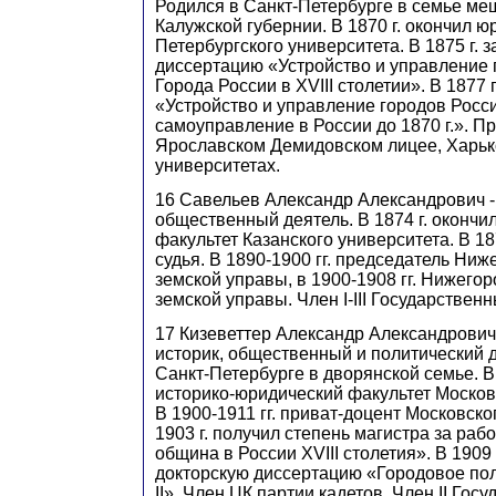
Родился в Санкт-Петербурге в семье ме
Калужской губернии. В 1870 г. окончил 
Петербургского университета. В 1875 г.
диссертацию «Устройство и управление го
Города России в XVIII столетии». В 1877 г
«Устройство и управление городов России.
самоуправление в России до 1870 г.». П
Ярославском Демидовском лицее, Харьк
университетах.
16 Савельев Александр Александрович - 
общественный деятель. В 1874 г. окончи
факультет Казанского университета. В 18
судья. В 1890-1900 гг. председатель Ниж
земской управы, в 1900-1908 гг. Нижего
земской управы. Член I-III Государственн
17 Кизеветтер Александр Александрович -
историк, общественный и политический д
Санкт-Петербурге в дворянской семье. В 
историко-юридический факультет Москов
В 1900-1911 гг. приват-доцент Московско
1903 г. получил степень магистра за раб
община в России XVIII столетия». В 1909 
докторскую диссертацию «Городовое по
II». Член ЦК партии кадетов. Член II Гос