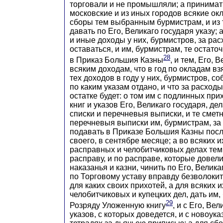
торговали и не промышляли; а приним
московские и из иных городов всякие о
сборы тем выбранным бурмистрам, и из 
давать по Его, Великаго государя указу;
и иные доходы у них, бурмистров, за рас
оставаться, и им, бурмистрам, те остат
28
в Приказ Большия Казны
, и тем, Его, 
всяким доходам, что в год по окладам взя
тех доходов в году у них, бурмистров, со
по каким указам отдано, и что за расходы 
остатке будет: о том им с подлинных пр
книг и указов Его, Великаго государя, д
списки и перечневыя выписки, и те смет
перечневыя выписки им, бурмистрам, за
подавать в Приказе Большия Казны посл
своего, в сентябре месяце; а во всяких и
расправных и челобитчиковых делах тем
расправу, и по расправе, которые довел
наказанья и казни, чинить по Его, Велика
по Торговому уставу вправду безволокитн
для каких своих прихотей, а для всяких 
челобитчиковых и купецких дел, дать им,
29
Розряду Уложенную книгу
, и с Его, Вел
указов, с которых доведется, и с новоука