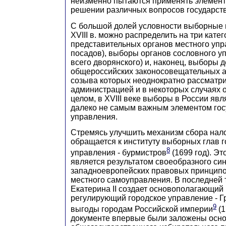
неизменно пытаются применять элемен
решении различных вопросов государств
С большой долей условности выборные 
XVIII в. можно распределить на три кате
представительных органов местного упр
посадов), выборы органов сословного у
всего дворянского) и, наконец, выборы 
общероссийских законосовещательных а
созыва которых неоднократно рассматр
администрацией и в некоторых случаях 
целом, в XVIII веке выборы в России яв
далеко не самым важным элементом гос
управления.
Стремясь улучшить механизм сбора налог
обращается к институту выборных глав г
8
управления - бурмистров
(1699 год). Э
является результатом своеобразного си
западноевропейских правовых принципо
местного самоуправления. В последней тр
Екатерина II создает основополагающий 
регулирующий городское управление - Г
9
выгоды городам Российской империи
(1
документе впервые были заложены осн