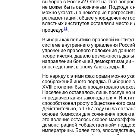
выборов в России? Ответ на этот вопрос
не может быть однозначным. Подходя к 
можно указать на некоторые прогрессив
регламентация, общее упорядочение гос
властных институтов оставляли место и
11
процедур
.
Выборы как политико-правовой институт
системе внутреннего управления Россий
упрочение правового положения данного
теоретически, давало возможность даль
направлении большей демократизации - 
впоследствии, в эпоху Александра II.
Но наряду с этими факторами можно ука
соображений иного порядка. Выборное 
XVIII столетия было продиктовано верхо
Населению оставалось лишь послушно и
«предначертания законодателя». Инстит
способствовал росту общественного сам
Действительно, в 1767 году была созван
основе Комиссия для сочинения проекта
это явление осталось скорее малоэффе
демонстрацией «общественной» поддер
императрицы. Более того, впоследствии,