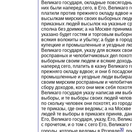
Великаго государя, окладные повсягодн
них были наперед сего, в Его, Великаго г
платили против прежняго окладу вдвое н
высылкам мирских своих выборных люде
приказных людей высылок на указные ср
сполна без доимки; а на Москве принима
указано будет гостям и торговым выбор
всякия волокиты и убытку; а буде в город
купецкие и промышленные и уездные люд
Великаго государя, указу для всяких сво
росправных и челобитчиковых дел похотя
выборным своим людем и всякие доходы
наперед сего, платить в казну Великаго 
прежняго окладу вдвое; и они б посадски
промышленные и уездные люди выбирал
своим мирским росправным и челобитчи
сбору доходов, кого они меж себя похотят
Великаго государя указу написав им в
выборы, и те выборы своих людей челове
по скольку человек они похотят, из горо
те приказы, где они ведомы; а на Москве
людей те выборы в приказех приняв, дан
Его, Великаго государя, указу, Его, Вели
с прочетом, и о том с сего Его, Великаго 
30
городы, которые ведомы в Розряде
, п