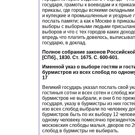
государя, грамоты к воеводам и к прика
приказы, где городы всякими окладными
и купецкие и промышленные и уездные 
послать памяти; а как к Москве в приказ
выборы с выборными людьми присыланы б
выборов и что с тех городов каких дохо
впредь что платить довелось, выписыват
государю, в доклад.
Полное собрание законов Российской и
[СПб]., 1830. Ст. 1675. С. 600-601.
Именной указ о выборе гостям и гос
бурмистров из всех слобод по одному
17
Великий государь указал послать свой ука
гостиныя сотни и всех сотен и слобод жи
бурмистров не выбрали, и они б по преж
государя, указу в бурмистры из них госте
изо всех слобод выбрали по человеку до
бурмистров быть по их выбору 12 человек
одному человеку помесячно президентом
московския слободы малыя, дворов по 20 
слобод в бурмистры не выбирать.