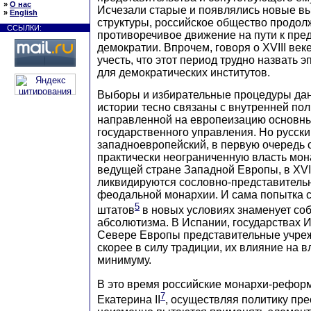
»
О нас
Исчезали старые и появлялись новые в
»
English
структуры, российское общество продол
ССЫЛКИ:
противоречивое движение на пути к пре
демократии. Впрочем, говоря о XVIII веке
учесть, что этот период трудно назвать 
для демократических институтов.
Выборы и избирательные процедуры дан
истории тесно связаны с внутренней по
направленной на европеизацию основн
государственного управления. Но русски
западноевропейский, в первую очередь 
практически неограниченную власть мон
ведущей стране Западной Европы, в XVII-X
ликвидируются сословно-представитель
феодальной монархии. И сама попытка 
5
штатов
в новых условиях знаменует соб
абсолютизма. В Испании, государствах И
Севере Европы представительные учре
скорее в силу традиции, их влияние на в
минимуму.
В это время российские монархи-реформ
7
Екатерина II
, осуществляя политику пр