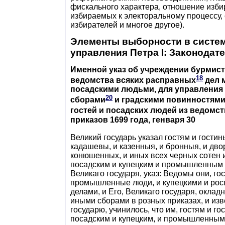
фискального характера, отношение изби
избираемых к электоральному процессу,
избирателей и многое другое).
Элементы выборности в систем
управления Петра I: Законодат
Именной указ об учреждении бурмист
18
ведомства всяких расправных
дел 
посадскими людьми, для управления
20
сборами
и градскими повинностям
гостей и посадских людей из ведомс
приказов 1699 года, генваря 30
Великий государь указал гостям и гостин
кадашевы, и казенныя, и бронныя, и дво
конюшенных, и иных всех черных сотен 
посадским и купецким и промышленным 
Великаго государя, указ: Ведомы они, гос
промышленные люди, и купецкими и ро
делами, и Его, Великаго государя, окла
иными сборами в розных приказах, и изв
государю, учинилось, что им, гостям и го
посадским и купецким, и промышленным 