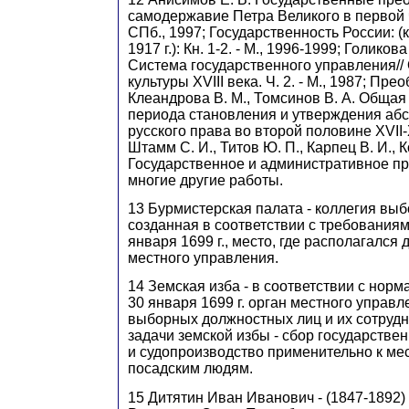
самодержавие Петра Великого в первой че
СПб., 1997; Государственность России: (
1917 г.): Кн. 1-2. - М., 1996-1999; Голикова
Система государственного управления//
культуры XVIII века. Ч. 2. - М., 1987; Пре
Клеандрова В. М., Томсинов В. А. Общая
периода становления и утверждения абс
русского права во второй половине XVII-XV
Штамм С. И., Титов Ю. П., Карпец В. И., К
Государственное и административное пра
многие другие работы.
13 Бурмистерская палата - коллегия вы
созданная в соответствии с требованиями
января 1699 г., место, где располагался
местного управления.
14 Земская изба - в соответствии с норма
30 января 1699 г. орган местного управл
выборных должностных лиц и их сотруд
задачи земской избы - сбор государстве
и судопроизводство применительно к ме
посадским людям.
15
Дитятин Иван Иванович - (1847-1892) 