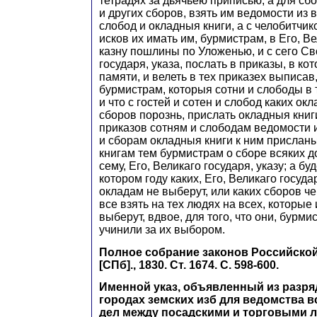
тетрадях за дьячьею приписью; а для сб
и других сборов, взять им ведомости из 
слобод и окладныя книги, а с челобитчик
исков их имать им, бурмистрам, в Его, Ве
казну пошлины по Уложенью, и с сего Св
государя, указа, послать в приказы, в ко
памяти, и велеть в тех приказех выписав,
бурмистрам, которыя сотни и слободы в 
и что с гостей и сотен и слобод каких ок
сборов порознь, прислать окладныя книги;
приказов сотням и слободам ведомости
и сборам окладныя книги к ним присланы 
книгам тем бурмистрам о сборе всяких д
сему, Его, Великаго государя, указу; а бу
котором году каких, Его, Великаго госуда
окладам не выберут, или каких сборов чег
все взять на тех людях на всех, которые
выберут, вдвое, для того, что они, бурми
учинили за их выбором.
Полное собрание законов Российской и
[СПб]., 1830. Ст. 1674. С. 598-600.
Именной указ, объявленный из разря
городах земских изб для ведомства 
дел между посадскими и торговыми 