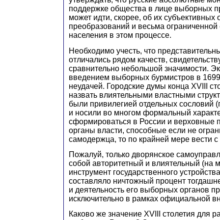
поддержке общества в лице выборных пр
может идти, скорее, об их субъективных
преобразований и весьма ограниченной 
населения в этом процессе.
Необходимо учесть, что представительные
отличались рядом качеств, свидетельств
сравнительно небольшой значимости. Э
введением выборных бурмистров в 1699 
неудачей. Городские думы конца XVIII ст
назвать влиятельными властными струк
были привилегией отдельных сословий (
и носили во многом формальный характе
сформироваться в России и верховные 
органы власти, способные если не огра
самодержца, то по крайней мере вести с 
Пожалуй, только дворянское самоуправ
собой авторитетный и влиятельный (на 
инструмент государственного устройства
составляло ничтожный процент тогдашн
и деятельность его выборных органов п
исключительно в рамках официальной вн
Каково же значение XVIII столетия для р