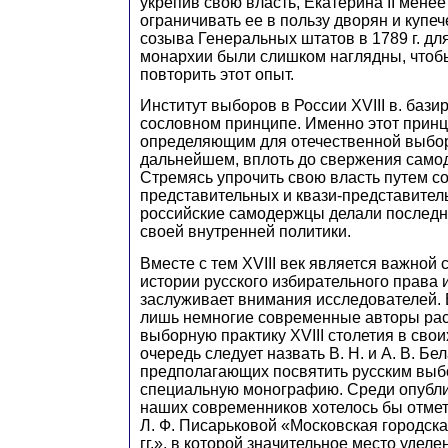
укрепив свою власть, Екатерина II менее
ограничивать ее в пользу дворян и купе
созыва Генеральных штатов в 1789 г. дл
монархии были слишком наглядны, чтоб
повторить этот опыт.
Институт выборов в России XVIII в. бази
сословном принципе. Именно этот принц
определяющим для отечественной выбор
дальнейшем, вплоть до свержения самод
Стремясь упрочить свою власть путем с
представительных и квази-представител
российские самодержцы делали послед
своей внутренней политики.
Вместе с тем XVIII век является важной
истории русского избирательного права 
заслуживает внимания исследователей.
лишь немногие современные авторы ра
выборную практику XVIII столетия в свои
очередь следует назвать В. Н. и А. В. Бе
предполагающих посвятить русским выбо
специальную монографию. Среди опубл
наших современников хотелось бы отмет
Л. Ф. Писарьковой «Московская городска
гг.», в которой значительное место удел