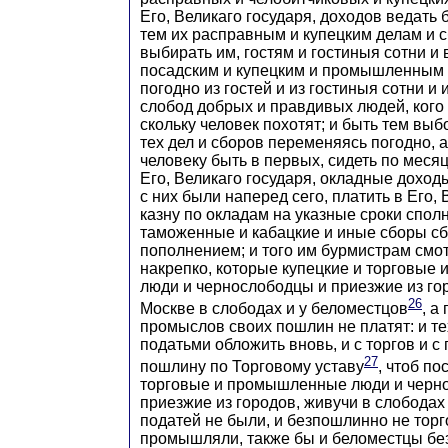
Его, Великаго государя, доходов ведать 
тем их расправным и купецким делам и 
выбирать им, гостям и гостиныя сотни и 
посадским и купецким и промышленным 
погодно из гостей и из гостиныя сотни и 
слобод добрых и правдивых людей, кого 
скольку человек похотят; и быть тем вы
тех дел и сборов переменяясь погодно, а
человеку быть в первых, сидеть по меся
Его, Великаго государя, окладные доход
с них были наперед сего, платить в Его, 
казну по окладам на указные сроки сполн
таможенные и кабацкие и иные сборы сб
пополнением; и того им бурмистрам смот
накрепко, которые купецкие и торговы
люди и чернослободцы и приезжие из го
26
Москве в слободах и у беломестцов
, а
промыслов своих пошлин не платят: и те
податьми обложить вновь, и с торгов и с
27
пошлину по Торговому уставу
, чтоб по
торговые и промышленные люди и черн
приезжие из городов, живучи в слободах
податей не были, и безпошлинно не торг
промышляли, также бы и беломестцы бе