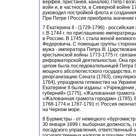
верфей, пристаней, каналов). Петр I во
войн и, в частности, в Северной войне 17
руководил постройкой флота и создание
При Петре I Россия приобрела значение
7 Екатерина II - (1729-1796) - российска
г. В 1744 г. по приглашению императри
в Россию. В 1745 г. стала женой великог
Федоровича. С помощью группы сторонн
мужа - императора Петра III. Царствован
крестьянской войны 1773-1775 гг. связан
реформаторской деятельностью. Она про
целом была последовательницей Петра I
мощного абсолютистского государства, 
реорганизацию Сената (1763), секуляриз
1764), упразднила гетманство на Украине
Екатерине II были изданы: «Учреждение
губерний» (1775), «Жалованная грамота
«Жалованная грамота городам» (1785). 
1768-1774 и 1787-1791 гг. Россия оконча
на Черном море.
8 Бурмистры - от немецкого «бургомистр»;
30 января 1699 г. выборная должность, г
посадского управления, ответственный з
государственных налогов и пошлин; об