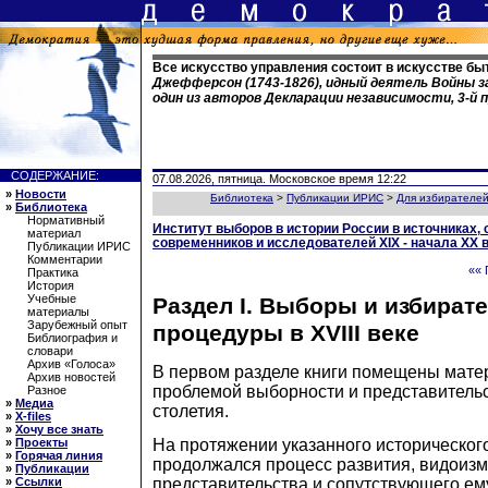
Все искусство управления состоит в искусстве бы
Джефферсон (1743-1826), идный деятель Войны 
один из авторов Декларации независимости, 3-й
СОДЕРЖАНИЕ:
07.08.2026, пятница. Московское время 12:22
»
Новости
Библиотека
>
Публикации ИРИС
>
Для избирателе
»
Библиотека
Нормативный
Институт выборов в истории России в источниках,
материал
современников и исследователей XIX - начала XX 
Публикации ИРИС
Комментарии
«« 
Практика
История
Учебные
Раздел I. Выборы и избират
материалы
Зарубежный опыт
процедуры в XVIII веке
Библиография и
словари
Архив «Голоса»
В первом разделе книги помещены мате
Архив новостей
проблемой выборности и представительст
Разное
»
Медиа
столетия.
»
X-files
»
Хочу все знать
»
Проекты
На протяжении указанного историческог
»
Горячая линия
продолжался процесс развития, видоиз
»
Публикации
»
Ссылки
представительства и сопутствующего ем