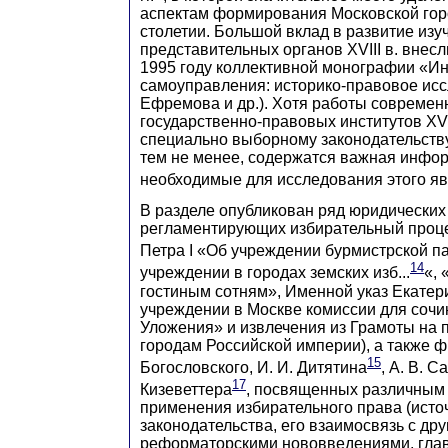
аспектам формирования Московской горо
столетии. Большой вклад в развитие изу
представительных органов XVIII в. внес
1995 году коллективной монографии «И
самоуправления: историко-правовое исс
Ефремова и др.). Хотя работы совреме
государственно-правовых институтов XVI
специально выборному законодательству 
тем не менее, содержатся важная инфо
необходимые для исследования этого я
В разделе опубликован ряд юридических п
регламентирующих избирательный проц
Петра I «Об учреждении бурмистрской па
14
учреждении в городах земских изб...
«, 
гостиным сотням», Именной указ Екатери
учреждении в Москве комиссии для сочи
Уложения» и извлечения из Грамоты на 
городам Российской империи), а также ф
15
Богословского, И. И. Дитятина
, А. В. 
17
Кизеветтера
, посвященных различным 
применения избирательного права (исто
законодательства, его взаимосвязь с др
реформаторскими нововведениями, гла