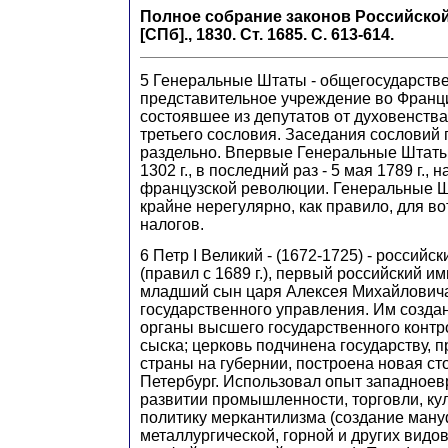
Полное собрание законов Российской и
[СПб]., 1830. Ст. 1685. С. 613-614.
5
Генеральные Штаты - общегосударстве
представительное учреждение во Франции
состоявшее из депутатов от духовенства
третьего сословия. Заседания сословий
раздельно. Впервые Генеральные Штаты
1302 г., в последний раз - 5 мая 1789 г.,
французской революции. Генеральные 
крайне нерегулярно, как правило, для в
налогов.
6 Петр I Великий - (1672-1725) - российски
(правил с 1689 г.), первый российский имп
младший сын царя Алексея Михайлович
государственного управления. Им создан
органы высшего государственного контр
сыска; церковь подчинена государству, 
страны на губернии, построена новая стол
Петербург. Использовал опыт западноев
развитии промышленности, торговли, ку
политику меркантилизма (создание ману
металлургической, горной и других вид