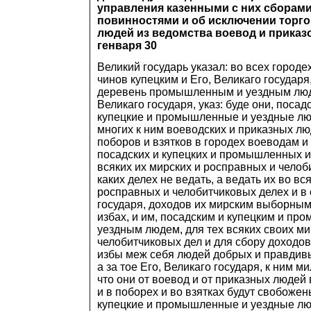
управления казенными с них сборами
повинностями и об исключении торго
людей из ведомства воевод и приказо
генваря 30
Великий государь указал: во всех городе
чинов купецким и Его, Великаго государя,
деревень промышленным и уездным люде
Великаго государя, указ: буде они, посад
купецкие и промышленные и уездные лю
многих к ним воеводских и приказных лю
поборов и взятков в городех воеводам 
посадских и купецких и промышленных и
всяких их мирских и росправных и челоб
каких делех не ведать, а ведать их во вс
росправных и челобитчиковых делех и в 
государя, доходов их мирским выборным
избах, и им, посадским и купецким и п
уездным людем, для тех всяких своих м
челобитчиковых дел и для сбору доходов
избы меж себя людей добрых и правдивых
а за тое Его, Великаго государя, к ним м
что они от воевод и от приказных людей 
и в поборех и во взятках будут свобожен
купецкие и промышленные и уездные люд