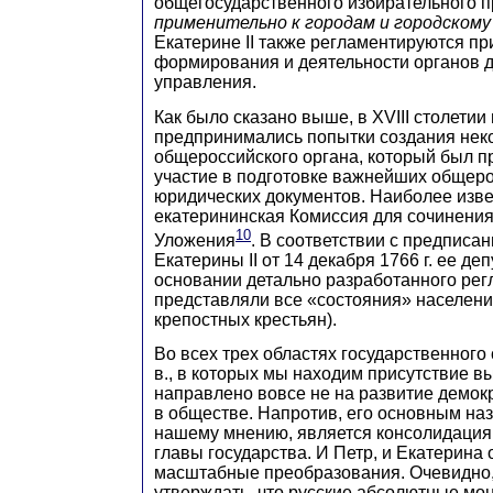
общегосударственного избирательного п
применительно к городам и городскому
Екатерине II также регламентируются п
формирования и деятельности органов 
управления.
Как было сказано выше, в XVIII столетии
предпринимались попытки создания нек
общероссийского органа, который был п
участие в подготовке важнейших общер
юридических документов. Наиболее изве
екатерининская Комиссия для сочинения
10
Уложения
. В соответствии с предпис
Екатерины II от 14 декабря 1766 г. ее де
основании детально разработанного рег
представляли все «состояния» населени
крепостных крестьян).
Во всех трех областях государственного 
в., в которых мы находим присутствие в
направлено вовсе не на развитие демок
в обществе. Напротив, его основным на
нашему мнению, является консолидация
главы государства. И Петр, и Екатерина
масштабные преобразования. Очевидно
утверждать, что русские абсолютные мо