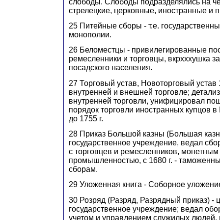
слободы. Слободы подразделялись на ч
стрелецкие, церковные, иностранные и п
25 Питейные сборы - т.е. государственн
монополии.
26 Беломестцы - привилегированные по
ремесленники и торговцы, вкрхххушка з
посадского населения.
27 Торговый устав, Новоторговый устав 16
внутренней и внешней торговле; детали
внутренней торговли, унифицировал по
порядок торговли иностранных купцов в
до 1755 г.
28 Приказ Большой казны (Большая казн
государственное учреждение, ведал сб
с торговцев и ремесленников, монетным
промышленностью, с 1680 г. - таможенн
сборам.
29 Уложенная книга - Соборное уложени
30 Розряд (Разряд, Разрядный приказ) -
государственное учреждение; ведал обо
учетом и управлением служилых людей,