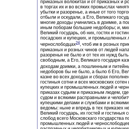
приказных волокитах и от приказных и р
в торгах их и во всяких промыслах чиня
убытки и разоренье, а иные от того торг
отбыли и оскудали, а Его, Великаго госу
многие доходы учинились в доимке, а п
иным поборам большие недоборы; и, мил
Великий государь, об них, гостях и гости
посадских и купецких, и промышленных 
24
чернослободцах
, чтоб им в розных при
приказных и розных чинов от людей напа
разоренья не было и от тех их нужд быть
свободным, а Его, Великаго государя ка
доходам доимки, а пошлинным и питейн
недоборов бы не было, а было б Его, Вел
казне во всех доходах и сборах пополнен
гостиныя сотни и всех московских сотен 
купецких и промышленных людей и черн
приказах судьям и приказным людем, где
судом и всякими расправными и челоби
купецкими делами и службами и всяким
ведомы: ныне и впредь в тех приказех не
Великий государь, их гостей и гостиныя с
слобод всего Московскаго государства п
промышленных людей и чернослободцев 
расправных и челобитчиковых и купецких