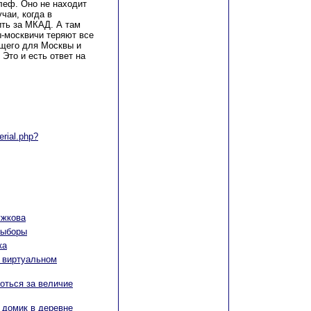
еф. Оно не находит
чаи, когда в
ть за МКАД. А там
ы-москвичи теряют все
бщего для Москвы и
 Это и есть ответ на
erial.php?
ужкова
 выборы
ка
в виртуальном
оться за величие
й домик в деревне