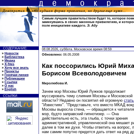
Самым лучшим правительством будет то, которое поме
замкнувшись в своих законных привилегиях, и которо
поле инициативе каждого.
Э. Абу
СОДЕРЖАНИЕ:
08.08.2026, суббота. Московское время 08:59
»
Новости
Обновлено:
06.05.2008
»
Библиотека
»
Медиа
»
X-files
Как поссорились Юрий Миха
»
Хочу все знать
»
Проекты
Борисом Всеволодовичем
»
Горячая линия
»
Публикации
»
Ссылки
Миролюбова И.
»
О нас
»
English
Зачем мэр Москвы Юрий Лужков продолжает
муссировать тему слияния Москвы и Московской
ССЫЛКИ:
области? Недавно он посвятил ей огромную
стат
"Известиях". "Представьте, что вместо МКАД вок
Москвы выросла стена, — обращается к читател
мэр, будто заправский гипнотизер. — Она
действительно есть, эта глыба, с точки зрения
административной, управленческой она мешает р
далее в том же духе. Чтобы ответить на вопрос,
нам самим попутно придется дать ответ на ряд др