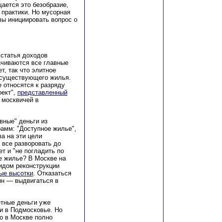
ается это безобразие,
 практики. Но мусорная
вы инициировать вопрос о
 статья доходов
рачиваются все главные
т, так что элитное
а существующего жилья.
е относятся к разряду
оект",
представленный
 москвичей в
вные" деньги из
амм: "Доступное жилье",
а на эти цели
 все разворовать до
т и "не погладить по
ое жилье? В Москве на
идом реконструкции
ые высотки
. Отказаться
дин — выдвигаться в
тные деньги уже
и в Подмосковье. Но
о в Москве полно