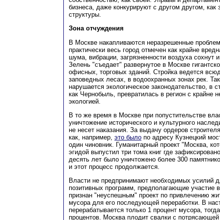
бизнеса, даже конкурируют с другом другом, как
структуры.
Зона отчуждения
В Москве накапливаются неразрешенные проблем
практически весь город отмечен как крайне вредн
шума, вибрации, загрязненности воздуха сохнут и
Зелень "съедает" развернутое в Москве гигантск
офисных, торговых зданий. Стройка ведется всюд
заповедных лесах, в водоохранных зонах рек. Так
нарушается экологическое законодательство, в с
как Чернобыль, превратилась в регион с крайне 
экологией.
В то же время в Москве при попустительстве вла
уничтожение исторического и культурного наследи
не несет наказания. За выдачу ордеров строител
как, например,
это было
по адресу Кузнецкий мост
один чиновник. Гуманитарный проект "Москва, кот
эгидой выпустил три тома книг где зафиксировано
десять лет было уничтожено более 300 памятнико
и этот процесс продолжается.
Власти не предпринимают необходимых усилий д
позитивных программ, предполагающие участие в 
признан "неуспешным" проект по привлечению жи
мусора для его последующей переработки. В нас
перерабатывается только 1 процент мусора, тогда
процентов. Москва плодит свалки с потрясающей 