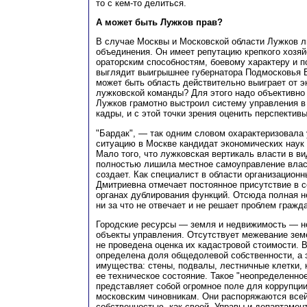
то с кем-то делиться.
А может быть Лужков прав?
В случае Москвы и Московской области Лужков л
объединения. Он имеет репутацию крепкого хозяй
ораторским способностям, боевому характеру и 
выглядит выигрышнее губернатора Подмосковья Б
может быть область действительно выиграет от э
лужковской команды? Для этого надо объективно
Лужков грамотно выстроил систему управления в
кадры, и с этой точки зрения оценить перспективы
"Бардак", — так одним словом охарактеризовала
ситуацию в Москве кандидат экономических нау
Мало того, что лужковская вертикаль власти в в
полностью лишила местное самоуправление власт
создает. Как специалист в области организацион
Дмитриевна отмечает постоянное присутствие в
органах дублирования функций. Отсюда полная н
ни за что не отвечает и не решает проблем гражд
Городские ресурсы — земля и недвижимость — н
объекты управления. Отсутствует межевание земе
не проведена оценка их кадастровой стоимости. 
определена доля общедолевой собственности, а 
имущества: стены, подвалы, лестничные клетки,
ее техническое состояние. Такое "неопределенно
представляет собой огромное поле для коррупции
московским чиновникам. Они распоряжаются всей
собственностью, как своей. Управы и департамен