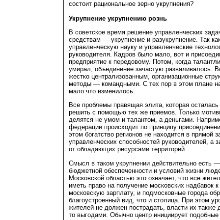
состоит рациональное зерно укрупнения?
Укрупнение укрупнению рознь
В советское время решение управленческих зада
средствам — укрупнение и разукрупнение. Так ка
управленческую науку и управленческие технолог
руководителя. Кадров было мало, вот и присоед
предприятие к передовому. Потом, когда талантл
умирал, объединение зачастую разваливалось. В
жестко централизованным, организационные стру
методы — командными. С тех пор в этом плане н
мало что изменилось.
Все проблемы правящая элита, которая осталась
решить с помощью тех же приемов. Только мотив
делятся не умом и талантом, а деньгами. Наприм
федерации происходит по принципу присоединени
этом богатство регионов не находится в прямой з
управленческих способностей руководителей, а з
от обладающих ресурсами территорий.
Смысл в таком укрупнении действительно есть 
бюджетной обеспеченности и условий жизни люде
Московской областью это означает, что все жите
иметь право на получение московских надбавок 
московскую зарплату, и подмосковные города обр
благоустроенный вид, что и столица. При этом у
жителей не должен пострадать, власти их также
то выгодами. Обычно центр инициирует подобные 