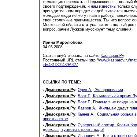
желающих переехать в Подмосковье — полный бл
своего подтверждения, и
нам известны
только слу
принудительном порядке людей пытаются высели
молодые люди не могут найти работу, пенсионер
свои столичные преимущества. Так что вопрос о
Московской области статуса встал в полный рост.
вопрос, зачем Лужков муссирует тему слияния.
Ирина Миролюбова
04.05.2008
Статья опубликована на сайте
Каспаров.Ру
Постоянный URL статьи
http://www.kasparov.ru/mat
id=481DC9489A327
ССЫЛКИ ПО ТЕМЕ:
Демократия.Ру
:
Орех А., Экспроприация
•
Демократия.Ру
:
Бовт Г., Кончилось ли время Л
•
Демократия.Ру
:
Бовт Г., Почему я не пойду на
•
Демократия.Ру
:
Лавров А., Жильцам дадут пин
•
Демократия.Ру
:
Кынев А., Социальная борьба 
•
пространстве
Демократия.Ру
:
Суверенный сортир. Хватит бор
•
державы, туалеты строить надо!
Демократия.Ру
:
Иванович А., Как я строил сво
•