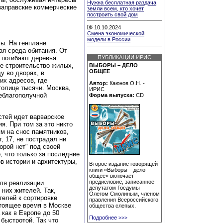
Нужна бесплатная раздача
 заправские коммерческие
земли всем, кто хочет
построить свой дом
10.10.2024
Смена экономической
модели в России
ы. На генплане
ая среда обитания. От
 погибают деревья.
ПУБЛИКАЦИИ ИРИС
ое строительство жилых,
ВЫБОРЫ – ДЕЛО
ОБЩЕЕ
у во дворах, в
их адресов, где
Автор:
Каюнов О.Н. -
толице тысячи. Москва,
ИРИС
неблагополучной
Форма выпуска:
CD
стей идет варварское
я. При том за это никто
ям на снос памятников,
, 17, не пострадал ни
орой нет" под своей
, что только за последние
в истории и архитектуры,
Второе издание говорящей
книги «Выборы – дело
общее» включает
предисловие, записанное
ля реализации
депутатом Госдумы
них жителей. Так,
Олегом Смолиным, членом
телей к сортировке
правления Всероссийского
тоящее время в Москве
общества слепых.
 как в Европе до 50
Подробнее
>>>
быстротой. Так что