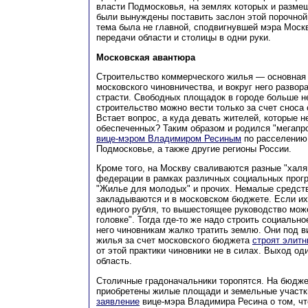
власти Подмосковья, на землях которых и размещ
были вынуждены поставить заслон этой порочной
тема была не главной, сподвигнувшей мэра Моск
передачи области и столицы в одни руки.
Московская авантюра
Строительство коммерческого жилья — основная
московского чиновничества, и вокруг него разво
страсти. Свободных площадок в городе больше не
строительство можно вести только за счет снос
Встает вопрос, а куда девать жителей, которые н
обеспеченных? Таким образом и родился "мегапр
вице-мэром Владимиром Ресиным
по расселению
Подмосковье, а также другие регионы России.
Кроме того, на Москву сваливаются разные "халя
федерации в рамках различных социальных прогр
"Жилье для молодых" и прочих. Немалые средств
закладываются и в московском бюджете. Если их
единого рубля, то вышестоящее руководство може
головке". Тогда где-то же надо строить социальн
него чиновникам жалко тратить землю. Они под в
жилья за счет московского бюджета
строят элитн
от этой практики чиновники не в силах. Выход о
область.
Столичные градоначальники торопятся. На бюдже
приобретены жилые площади и земельные участк
заявление
вице-мэра Владимира Ресина о том, чт