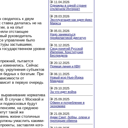
11.04.2026
Однажды в одной стране
отключили Интернет
28.03.2026
ч сводилось к двум
Эксплуатация как идея-фикс
к ставка делалась не на
Маркса
ии, а на опыт
05.01.2026
иняли отстающее
Надо заниматься
ивый руководитель
профилактикой диктатур
се управление было
ктуры застывшими,
31.12.2025
а государственном уровне
Свод понятий Русской
Империи. Конституция
Беспредела
 прежней, пытается
20.12.2025
ы изменились. Сейчас
Прямая линия и КВН
ер, укрупнения субъектов
я бедных к богатым. При
06.11.2025
Новый мэр Нью-Йорка
ависимости от
Мамдани
ависит в первую очередь
29.10.2025
За что идет война
— выравнивание норматива
й. В случае с Москвой и
25.09.2025
Обмен и потребление в
ли подмосковья будут
экономике
к пенсиям, на среднюю
етут такой же
21.09.2025
ровень жизни столичных
Адам Смит, бобры, олени и
 должны умаслить какими-
пропорции обмена
проекты, заставляя кого-
12.09.2025