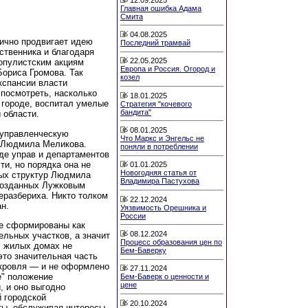
Главная ошибка Адама
Смита
04.08.2025
ично продвигает идею
Последний трамвай
ственника и благодаря
22.05.2025
популистским акциям
Европа и Россия. Огород и
ориса Громова. Так
козел
кспансии власти
 посмотреть, насколько
18.01.2025
 городе, воспитал умелые
Стратегия "кочевого
бандита"
 области.
08.01.2025
 управленческую
Что Маркс и Энгельс не
к Людмила Меликова.
поняли в потреблении
иде управ и департаментов
и, но порядка она не
01.01.2025
Новогодняя статья от
ных структур Людмила
Владимира Пастухова
 созданных Лужковым
еразбериха. Никто толком
22.12.2024
ан.
Уязвимость Орешника и
России
е сформированы как
08.12.2024
льных участков, а значит
Процесс образования цен по
В жилых домах не
Бем-Баверку
это значительная часть
 кровля — и не оформлено
27.11.2024
е" положение
Бем-Баверк о ценности и
цене
, и оно выгодно
 городской
20.10.2024
ты, обслуживая интересы