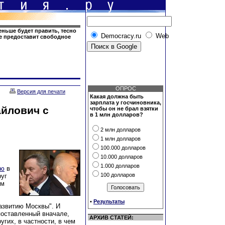
ньше будет править, тесно
Democracy.ru
Web
е предоставит свободное
ОПРОС
Версия для печати
Какая должна быть
зарплата у госчиновника,
йлович с
чтобы он не брал взятки
в 1 млн долларов?
2 млн долларов
1 млн долларов
100.000 долларов
10.000 долларов
1.000 долларов
ью
в
100 долларов
руг
ям
•
Результаты
азвитию Москвы". И
 поставленный вначале,
АРХИВ СТАТЕЙ:
угих, в частности, в чем