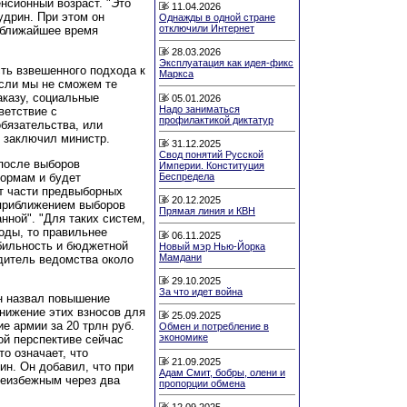
нсионный возраст. "Это
11.04.2026
удрин. При этом он
Однажды в одной стране
отключили Интернет
в ближайшее время
28.03.2026
Эксплуатация как идея-фикс
ть взвешенного подхода к
Маркса
Если мы не сможем те
аказу, социальные
05.01.2026
Надо заниматься
ветствие с
профилактикой диктатур
бязательства, или
- заключил министр.
31.12.2025
Свод понятий Русской
после выборов
Империи. Конституция
формам и будет
Беспредела
от части предвыборных
20.12.2025
 приближением выборов
Прямая линия и КВН
нной". "Для таких систем,
оды, то правильнее
06.11.2025
бильность и бюджетной
Новый мэр Нью-Йорка
Мамдани
одитель ведомства около
29.10.2025
За что идет война
н назвал повышение
снижение этих взносов для
25.09.2025
ие армии за 20 трлн руб.
Обмен и потребление в
экономике
ой перспективе сейчас
о означает, что
21.09.2025
ин. Он добавил, что при
Адам Смит, бобры, олени и
неизбежным через два
пропорции обмена
12.09.2025