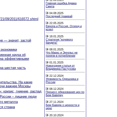
Главная ошибка Адама
Смита
04.08.2025
Последний трамвай
s/21/09/2011/616572.shtml
22.05.2025
Европа и Россия. Огород и
козел
18.01.2025
Стратегия "кочевого
не — значит, застой
бандита"
 экономики
08.01.2025
Что Маркс и Энгельс не
менная наука об
поняли в потреблении
ина эффективными
01.01.2025
Новогодняя статья от
на шестая часть
Владимира Пастухова
22.12.2024
Уязвимость Орешника и
ительства. На какие
России
Сочи важнее Москвы
08.12.2024
»: кризис, гниение, распад
Процесс образования цен по
Бем-Баверку
 России – лишние люди
ого металла
27.11.2024
Бем-Баверк о ценности и
ся страна
цене
20.10.2024