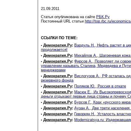
21.09.2011
Статья опубликована на сайте
РБК.Ру
Постоянный URL статьи
http://top.rbc.ru/economic
ССЫЛКИ ПО ТЕМЕ:
Демократия.Ру
:
Вардуль Н., Нефть растет в це
•
продолжается!
Демократия.Ру
:
Михайлов А., Шагреневая кожа
•
Демократия.Ру
:
Фирсов А., Позволяет ли совре
•
управлении называть Сталина, Медведева и Пут
менеджерами
Демократия.Ру
:
Вислогузов А., РФ осталась од
•
резервного фонда
Демократия.Ру
:
Поляков Ю., Россия в откате
•
Демократия.Ру
:
Масюк Е., Их Высокопревосход
•
деньги отдыхают первые лица страны и почему 
Демократия.Ру
:
Бурсов Г., Крах «русского мира
•
Демократия.Ру
:
Аузан А., Две трети населения
•
Демократия.Ру
:
Геворкян Н., Усталость властн
•
Демократия.Ру
:
Modernizatsya.ru: Издержавшая
•