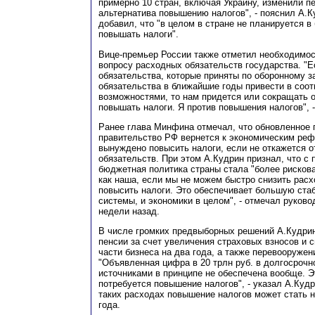
примерно 10 стран, включая Украину, изменили пе
альтернатива повышению налогов", - пояснил А.К
добавил, что "в целом в стране не планируется 
повышать налоги".
Вице-премьер России также отметил необходимос
вопросу расходных обязательств государства. "
обязательства, которые приняты по оборонному з
обязательства в ближайшие годы привести в соот
возможностями, то нам придется или сокращать о
повышать налоги. Я против повышения налогов", 
Ранее глава Минфина отмечал, что обновленное 
правительство РФ вернется к экономическим ре
вынуждено повысить налоги, если не откажется 
обязательств. При этом А.Кудрин признал, что с
бюджетная политика страны стала "более рискова
как наша, если мы не можем быстро снизить расх
повысить налоги. Это обеспечивает большую ста
системы, и экономики в целом", - отмечал руков
недели назад.
В числе громких предвыборных решений А.Кудри
пенсии за счет увеличения страховых взносов и 
части бизнеса на два года, а также перевооружен
"Объявленная цифра в 20 трлн руб. в долгосрочн
источниками в принципе не обеспечена вообще. Эт
потребуется повышение налогов", - указал А.Кудр
таких расходах повышение налогов может стать 
года.