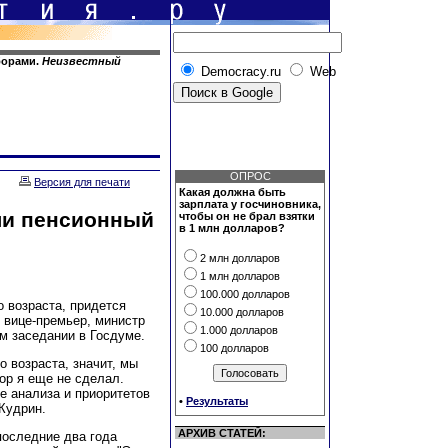
борами.
Неизвестный
Democracy.ru
Web
ОПРОС
Версия для печати
Какая должна быть
зарплата у госчиновника,
ли пенсионный
чтобы он не брал взятки
в 1 млн долларов?
2 млн долларов
1 млн долларов
100.000 долларов
 возраста, придется
10.000 долларов
 вице-премьер, министр
1.000 долларов
м заседании в Госдуме.
100 долларов
 возраста, значит, мы
ор я еще не сделал.
е анализа и приоритетов
•
Результаты
.Кудрин.
АРХИВ СТАТЕЙ:
последние два года