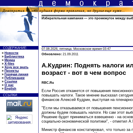
Избирательная кампания — это промежуток между вы
СОДЕРЖАНИЕ:
07.08.2026, пятница. Московское время 03:47
»
Новости
Обновлено:
21.09.2011
»
Библиотека
»
Медиа
»
X-files
А.Кудрин: Поднять налоги и
»
Хочу все знать
»
Проекты
возраст - вот в чем вопрос
»
Горячая линия
»
Публикации
»
Ссылки
RBC.Ru
»
О нас
»
English
Если Россия откажется от повышения пенсионного
повышать налоги. Такое мнение высказал сегодня
ССЫЛКИ:
финансов Алексей Кудрин, выступая на пленарно
"Если мы отказываемся от повышения пенсионного
должны будем повышать налоги. Но сам этот выб
Решение будет приниматься взвешенно - на основ
социально-экономической политики", - отметил А
Министр финансов констатировал, что только за 