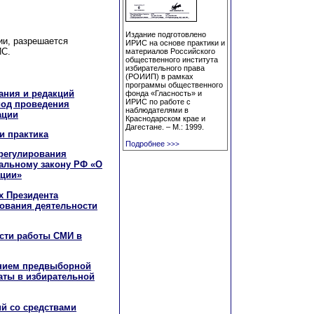
Издание подготовлено
и, разрешается
ИРИС на основе практики и
ИС.
материалов Российского
общественного института
избирательного права
(РОИИП) в рамках
программы общественного
ания и редакций
фонда «Гласность» и
ИРИС по работе с
иод проведения
наблюдателями в
ации
Краснодарском крае и
Дагестане. – М.: 1999.
и практика
Подробнее
>>>
регулирования
альному закону РФ «О
ации»
х Президента
рования деятельности
сти работы СМИ в
нием предвыборной
аты в избирательной
й со средствами