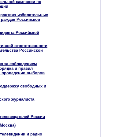
тельной кампании по
ации
арантиях избирательных
 граждан Российской
зидента Российской
ивной ответственности
ательства Российской
лю за соблюдением
орядка и правил
и проведении выборов
поддержку свободных и
ского журналиста
телевещателей России
(Москва)
 телевидении и радио