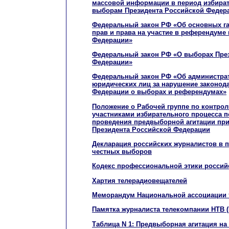
массовой информации в период избира
выборам Президента Российской Федер
Федеральный закон РФ «Об основных г
прав и права на участие в референдуме
Федерации»
Федеральный закон РФ «О выборах Пре
Федерации»
Федеральный закон РФ «Об администрат
юридических лиц за нарушение законод
Федерации о выборах и референдумах»
Положение о Рабочей группе по контро
участниками избирательного процесса п
проведения предвыборной агитации пр
Президента Российской Федерации
Декларация российских журналистов в 
честных выборов
Кодекс профессиональной этики россий
Хартия телерадиовещателей
Меморандум Национальной ассоциации 
Памятка журналиста телекомпании НТВ 
Таблица N 1: Предвыборная агитация на