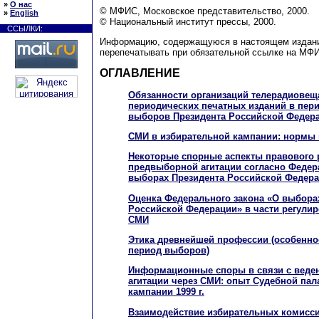
»
О нас
© МФИС, Московское представительство, 2000.
»
English
© Национальный институт прессы, 2000.
ССЫЛКИ:
Информацию, содержащуюся в настоящем издани
перепечатывать при обязательной ссылке на МФ
ОГЛАВЛЕНИЕ
Обязанности организаций телерадиовещ
периодических печатных изданий в пер
выборов Президента Российской Федер
СМИ в избирательной кампании: нормы 
Некоторые спорные аспекты правового 
предвыборной агитации согласно Федер
выборах Президента Российской Федер
Оценка Федерального закона «О выбора
Российской Федерации» в части регули
СМИ
Этика древнейшей профессии (особенно
период выборов)
Информационные споры в связи с веде
агитации через СМИ: опыт Судебной пал
кампании 1999 г.
Взаимодействие избирательных комисси