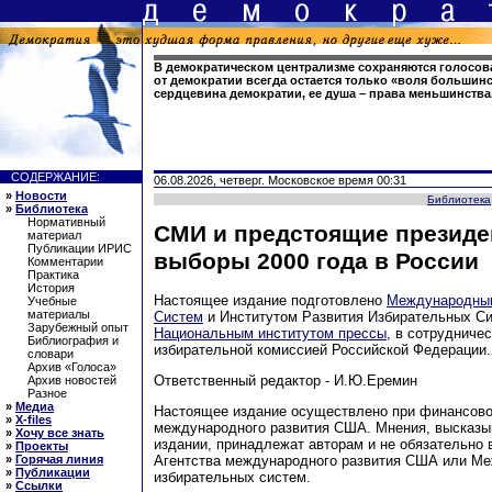
В демократическом централизме сохраняются голосов
от демократии всегда остается только «воля большинс
сердцевина демократии, ее душа – права меньшинства
СОДЕРЖАНИЕ:
06.08.2026, четверг. Московское время 00:31
»
Новости
Библиотека
»
Библиотека
Нормативный
СМИ и предстоящие президе
материал
Публикации ИРИС
выборы 2000 года в России
Комментарии
Практика
История
Настоящее издание подготовлено
Международны
Учебные
материалы
Систем
и Институтом Развития Избирательных Си
Зарубежный опыт
Национальным институтом прессы
, в сотрудниче
Библиография и
избирательной комиссией Российской Федерации.
словари
Архив «Голоса»
Ответственный редактор - И.Ю.Еремин
Архив новостей
Разное
»
Медиа
Настоящее издание осуществлено при финансово
»
X-files
международного развития США. Мнения, высказы
»
Хочу все знать
издании, принадлежат авторам и не обязательно
»
Проекты
»
Горячая линия
Агентства международного развития США или М
»
Публикации
избирательных систем.
»
Ссылки