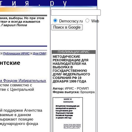
ания, выборы. Но при этом
Democracy.ru
Web
тва» и всегда изымается
.
Гавриил Попов
ПУБЛИКАЦИИ ИРИС
>
Публикации ИРИС
>
Для СМИ
МЕТОДИЧЕСКИЕ
РЕКОМЕНДАЦИИ ДЛЯ
нтские
НАБЛЮДАТЕЛЕЙ НА
ВЫБОРАХ В
ГОСУДАРСТВЕННУЮ
ДУМУ ФЕДЕРАЛЬНОГО
СОБРАНИЯ РФ 19
м Фондом Избирательных
ДЕКАБРЯ 1999 ГОДА
стем совместно с
Автор:
ИРИС - РОИИП
стве с Центральной
Форма выпуска:
Брошюра
й поддержке Агентства
ваемые в данном
 выражают позицию
еждународного фонда