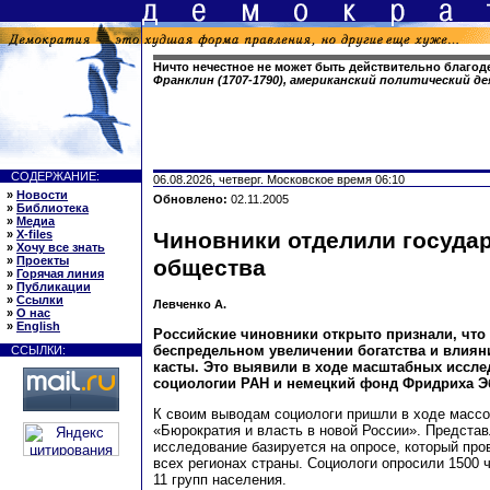
Ничто нечестное не может быть действительно благо
Франклин (1707-1790), американский политический д
СОДЕРЖАНИЕ:
06.08.2026, четверг. Московское время 06:10
»
Новости
Обновлено:
02.11.2005
»
Библиотека
»
Медиа
»
X-files
Чиновники отделили государ
»
Хочу все знать
»
Проекты
общества
»
Горячая линия
»
Публикации
»
Ссылки
Левченко А.
»
О нас
»
English
Российские чиновники открыто признали, что
беспредельном увеличении богатства и влиян
ССЫЛКИ:
касты. Это выявили в ходе масштабных иссле
социологии РАН и немецкий фонд Фридриха Э
К своим выводам социологи пришли в ходе массо
«Бюрократия и власть в новой России». Представ
исследование базируется на опросе, который про
всех регионах страны. Социологи опросили 1500
11 групп населения.