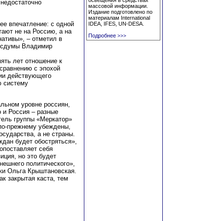
освещения в средствах
 недостаточно
массовой информации.
Издание подготовлено по
материалам International
е впечатление: с одной
IDEA, IFES, UN-DESA.
тают не на Россию, а на
Подробнее
>>>
нативы», – отметил в
Госдумы Владимир
пять лет отношение к
 сравнению с эпохой
ции действующего
ю систему
льном уровне россиян,
о и Россия – разные
итель группы «Меркатор»
 по-прежнему убеждены,
осударства, а не страны.
ждан будет обостряться»,
опоставляет себя
иция, но это будет
нешнего политического»,
ики Ольга Крыштановская.
ак закрытая каста, тем