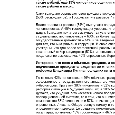
тысяч рублей, еще 19% чиновников оценили к
тысяч рублей в месяц.
Сами граждане оценивают свои доходы в коридоре
(55% респондентов), а Госкомстат – в размере 7 т
Более половины россиян (54%) выступают за рад
чиновничества. А 65% госслужащих уверены, что
дадут. Граждане при этом выступают за усиление
за деятельностью чиновников – 60%, за более тщ
государственные должности – 44% и за введение
для тех, кто был уличен в коррупции. В свою оче
убеждены, что для более эффективной работы на
тщательный отбор кандидатов (52%), и повысить 
предложение высказались 40% опрошенных бюрок
Интересно, что пока и обычные граждане, и го
подчиненные президента, сходятся во мнении
реформы Владимира Путина последних пяти ле
По мнению 42% чиновников и 46% обычных гражда
эффективность государственного аппарата отмен
губернаторов. При этом 38% чиновников и 31% гр
реформа ситуацию в будущем улучшит, а 19% бю
думают, что ухудшит. Что касается нового поряд
пропорциональной системе, то в том, что он ничег
сомневаются 53% чиновников и 57% не имеющих 
опрошенных. Лишь на Общественную палату и те 
определенные надежды. Ее создание положитель
госаппарат, по мнению 43% госслужащих и 46% 