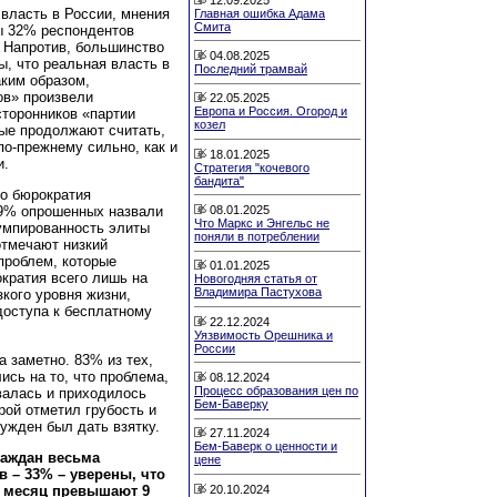
 власть в России, мнения
Главная ошибка Адама
Смита
ны 32% респондентов
 Напротив, большинство
04.08.2025
ы, что реальная власть в
Последний трамвай
аким образом,
ов» произвели
22.05.2025
Европа и Россия. Огород и
сторонников «партии
козел
рые продолжают считать,
по-прежнему сильно, как и
18.01.2025
и.
Стратегия "кочевого
бандита"
о бюрократия
08.01.2025
49% опрошенных назвали
Что Маркс и Энгельс не
умпированность элиты
поняли в потреблении
отмечают низкий
проблем, которые
01.01.2025
кратия всего лишь на
Новогодняя статья от
Владимира Пастухова
зкого уровня жизни,
доступа к бесплатному
22.12.2024
Уязвимость Орешника и
России
 заметно. 83% из тех,
ись на то, что проблема,
08.12.2024
Процесс образования цен по
ывалась и приходилось
Бем-Баверку
рой отметил грубость и
ужден был дать взятку.
27.11.2024
Бем-Баверк о ценности и
раждан весьма
цене
 – 33% – уверены, что
20.10.2024
в месяц превышают 9