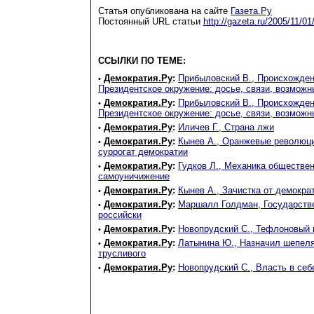
Cтатья опубликована на сайте
Газета.Ру
Постоянный URL статьи
http://gazeta.ru/2005/11/0
ССЫЛКИ ПО ТЕМЕ:
Демократия.Ру
:
Прибыловский В., Происхожден
•
Президентское окружение: досье, связи, возможн
Демократия.Ру
:
Прибыловский В., Происхожден
•
Президентское окружение: досье, связи, возможн
Демократия.Ру
:
Иличев Г., Страна лжи
•
Демократия.Ру
:
Кынев А., Оранжевые революци
•
суррогат демократии
Демократия.Ру
:
Гудков Л., Механика обществен
•
самоуничижение
Демократия.Ру
:
Кынев А., Зачистка от демокра
•
Демократия.Ру
:
Маршалл Голдман, Государстве
•
российски
Демократия.Ру
:
Новопрудский С., Тефлоновый 
•
Демократия.Ру
:
Латынина Ю., Назначил шепеля
•
трусливого
Демократия.Ру
:
Новопрудский С., Власть в себ
•