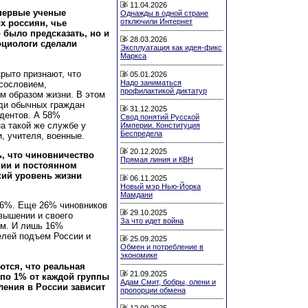
11.04.2026
впервые ученые
Однажды в одной стране
отключили Интернет
х россиян, чье
 было предсказать, но и
28.03.2026
оциологи сделали
Эксплуатация как идея-фикс
Маркса
крыто признают, что
05.01.2026
Надо заниматься
сословием,
профилактикой диктатур
м образом жизни. В этом
ди обычных граждан
31.12.2025
дентов. А 58%
Свод понятий Русской
а такой же службе у
Империи. Конституция
Беспредела
, учителя, военные.
20.12.2025
, что чиновничество
Прямая линия и КВН
нии и постоянном
кий уровень жизни
06.11.2025
Новый мэр Нью-Йорка
Мамдани
66%. Еще 26% чиновников
29.10.2025
вышении и своего
За что идет война
ом. И лишь 16%
елей подъем России и
25.09.2025
Обмен и потребление в
экономике
ются, что реальная
21.09.2025
 по 1% от каждой группы
Адам Смит, бобры, олени и
ения в России зависит
пропорции обмена
12.09.2025