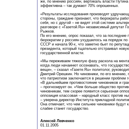
же, по мнению россиян, вертикаль власти Путина
эффективна – так думают 70% опрошенных.
«Результаты исследования производят удручающе
стороны, граждане признают, что бюрократы рабо
себя, но с другой – не видят этой системе альтер
разговоре с «Газетой.Ru» независимый депутат 
Рыжков.
По его мнению, опрос показал, что за последние 
бюрократии у россиян ухудшилось на порядок по
СССР и начала 90-х, что заметно бьет по репута
президента, который тщательно отстраивал нову
государственной власти.
«Мы переживаем тяжелую фазу раскола на мента
когда люди начаинют осознавать, что государств
вещи», – сказал «Газете.Ru» политолог, руковод
Дмитрий Орешкин. Но чиновники, по его мнению,
что патриотизм заключается в решении проблем г
«В дальнейшем противостояние чиновников и гра
– прогнозирует он. «Чем больше общество против
чиновникам, тем скорее появится серьезная оппоз
оппозиция классовая – народный класс против ны
– уверена директор Института прикладной полит
Она отмечает, что чем сильнее чиновники будут к
слабее станет государство.
Алексей Левченко
01.11.2005