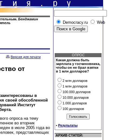
детельным.
Бенджамин
Democracy.ru
Web
еятель
ОПРОС
Версия для печати
Какая должна быть
зарплата у госчиновника,
ство от
чтобы он не брал взятки
в 1 млн долларов?
2 млн долларов
1 млн долларов
100.000 долларов
 заинтересованы в
10.000 долларов
ия своей обособленной
1.000 долларов
дований Институт
100 долларов
берта.
вого опроса на тему
ленное во вторник
•
Результаты
веден в июле 2005 года во
 человек, представляющих
АРХИВ СТАТЕЙ: