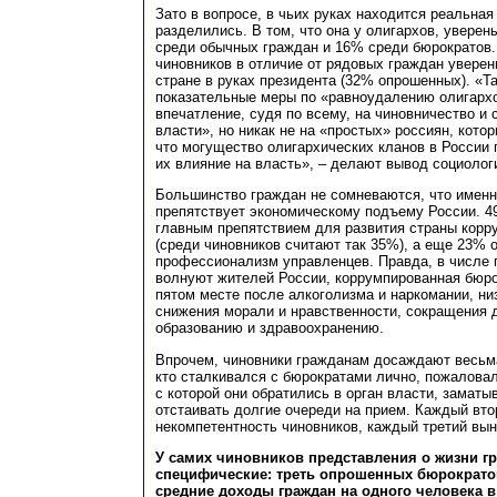
Зато в вопросе, в чьих руках находится реальная
разделились. В том, что она у олигархов, увере
среди обычных граждан и 16% среди бюрократов.
чиновников в отличие от рядовых граждан уверен
стране в руках президента (32% опрошенных). «Т
показательные меры по «равноудалению олигарх
впечатление, судя по всему, на чиновничество и 
власти», но никак не на «простых» россиян, кото
что могущество олигархических кланов в России 
их влияние на власть», – делают вывод социолог
Большинство граждан не сомневаются, что именн
препятствует экономическому подъему России. 
главным препятствием для развития страны корр
(среди чиновников считают так 35%), а еще 23% 
профессионализм управленцев. Правда, в числе 
волнуют жителей России, коррумпированная бюро
пятом месте после алкоголизма и наркомании, ни
снижения морали и нравственности, сокращения 
образованию и здравоохранению.
Впрочем, чиновники гражданам досаждают весьма
кто сталкивался с бюрократами лично, пожаловал
с которой они обратились в орган власти, замат
отстаивать долгие очереди на прием. Каждый вто
некомпетентность чиновников, каждый третий вын
У самих чиновников представления о жизни г
специфические: треть опрошенных бюрократов
средние доходы граждан на одного человека 