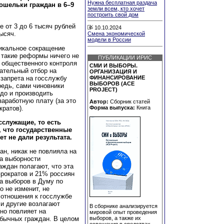
Нужна бесплатная раздача
ошельки граждан в 6–9
земли всем, кто хочет
построить свой дом
 от 3 до 6 тысяч рублей
10.10.2024
ысяч.
Смена экономической
модели в России
икальное сокращение
 такие реформы ничего не
ПУБЛИКАЦИИ ИРИС
 общественного контроля
СМИ И ВЫБОРЫ.
ательный отбор на
ОРГАНИЗАЦИЯ И
 запрета на госслужбу
ФИНАНСИРОВАНИЕ
ВЫБОРОВ (ACE
редь, сами чиновники
PROJECT)
до и производить
заработную плату (за это
Автор:
Сборник статей
ратов).
Форма выпуска:
Книга
сслужащие, то есть
, что государственные
т не дали результата.
н, никак не повлияла на
а выборности
аждан полагают, что эта
рократов и 21% россиян
ка выборов в Думу по
о не изменит, не
отношения к госслужбе
и другие возлагают
В сборнике анализируется
но повлияет на
мировой опыт проведения
обычных граждан. В целом
выборов, а также их