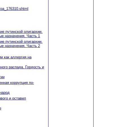
1/oa_176310.shtml
ие путинской олигархии.
ые назначения. Часть 1
ие путинской олигархии.
ые назначения. Часть 2
и как аллергия на
ного распада. Гордость и
тии
нная коррупция по-
народ
вого и оставил
е