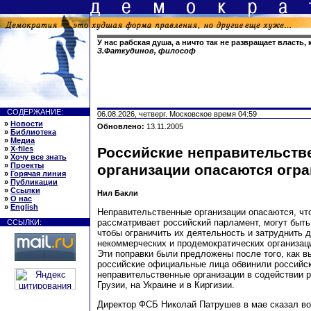
У нас рабская душа, а ничто так не развращает власть,
З.Фаткудинов, философ
СОДЕРЖАНИЕ:
06.08.2026, четверг. Московское время 04:59
»
Новости
Обновлено:
13.11.2005
»
Библиотека
»
Медиа
»
X-files
Российские неправительст
»
Хочу все знать
»
Проекты
организации опасаются огр
»
Горячая линия
»
Публикации
»
Ссылки
Нил Бакли
»
О нас
»
English
Неправительственные организации опасаются, чт
рассматривает российский парламент, могут быть
ССЫЛКИ:
чтобы ограничить их деятельность и затруднить 
некоммерческих и продемократических организаци
Эти поправки были предложены после того, как 
российские официальные лица обвинили российск
неправительственные организации в содействии 
Грузии, на Украине и в Киргизии.
Директор ФСБ Николай Патрушев в мае сказал во