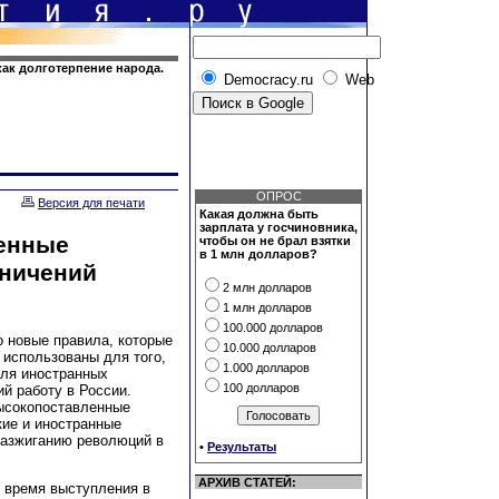
 как долготерпение народа.
Democracy.ru
Web
ОПРОС
Версия для печати
Какая должна быть
зарплата у госчиновника,
венные
чтобы он не брал взятки
в 1 млн долларов?
аничений
2 млн долларов
1 млн долларов
100.000 долларов
о новые правила, которые
10.000 долларов
 использованы для того,
1.000 долларов
для иностранных
100 долларов
й работу в России.
высокопоставленные
ие и иностранные
разжиганию революций в
•
Результаты
АРХИВ СТАТЕЙ:
 время выступления в