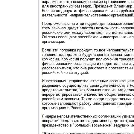
парламенте, что некоммерческие организации ча
для иностранных разведок. Президент Владимир 
Россия не допустит финансирования из-за рубежа
деятельности" неправительственных организаций
Предложенные на этой неделе для рассмотрения 
трем законам дадут властям возможность запрещ
российские или международные, чью деятельност
Об этом сообщают российские и иностранные не
организации.
Если эти поправки пройдут, то все неправительст
течение года должны будут зарегистрироваться в
комиссии. Комиссия получит полномочия требова
финансировании организации и ее деятельности, 
удостовериться, что она работает в соответстви
российской конституцией.
Иностранным неправительственным организациям
разрешено осуществлять свою деятельность в Ро
представительства, как большинство из них дела
перерегистрироваться в качестве общественных 
российским законам. Также среди предлагаемых п
которые запрещают работу иностранных граждан 
организациях в России.
Лидеры неправительственных организаций удивле
поправки предлагаются за два месяца до того, ка
президентство в "большой восьмерке" ведущих и
"Эти поправки, которые заставляют практически 