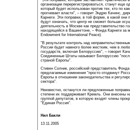
организации перерегистрироваться, станут еще о
который будет использован против тех, кто по ка
прогневает власти", – говорит Эндрю Качинс, дир
Карнеги. Эти поправки, в той форме, в какой они
будут означать, что центр не сможет больше ос
деятельность в Москве как представительство го
находящейся в Вашингтоне, – Фонда Карнеги за м
Endowment for International Peace).
"В результате контроль над неправительственны
России будет намного более жестким, чем в люб
государств, включая Белоруссию", – говорит Кач
Соединенные Штаты называют Белоруссию "посл
страной Европы".
Стивен Солник, российский представитель Фонда 
предлагаемые изменения "просто отодвинут Рос
Европы в отношении законодательства и регулир
сектора".
Неизвестно, останутся ли предложенные поправки
степени их поддерживает Кремль. Они внесены 
группой депутатов, в которую входят члены прок
"Единая Россия".
Нил Бакли
13.11.2005