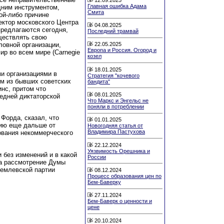
Главная ошибка Адама
дним инструментом,
Смита
кой-либо причине
ектор московского Центра
04.08.2025
 предлагаются сегодня,
Последний трамвай
уществлять свою
ловной организации,
22.05.2025
Европа и Россия. Огород и
ир во всем мире (Carnegie
козел
18.01.2025
ми организациями в
Стратегия "кочевого
ом из бывших советских
бандита"
инс, притом что
08.01.2025
едней диктаторской
Что Маркс и Энгельс не
поняли в потреблении
Форда, сказал, что
01.01.2025
сию еще дальше от
Новогодняя статья от
Владимира Пастухова
ования некоммерческого
22.12.2024
Уязвимость Орешника и
 без изменений и в какой
России
на рассмотрение Думы
ремлевской партии
08.12.2024
Процесс образования цен по
Бем-Баверку
27.11.2024
Бем-Баверк о ценности и
цене
20.10.2024