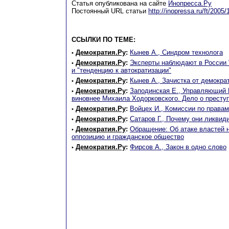
Статья опубликована на сайте
Инопресса.Ру
Постоянный URL статьи
http://inopressa.ru/ft/2005
ССЫЛКИ ПО ТЕМЕ:
Демократия.Ру
:
Кынев А., Синдром технолога
•
Демократия.Ру
:
Эксперты наблюдают в России
•
и "тенденцию к автократизации"
Демократия.Ру
:
Кынев А., Зачистка от демокра
•
Демократия.Ру
:
Заподинская Е., Управляющий
•
виновнее Михаила Ходорковского. Дело о престу
Демократия.Ру
:
Войцех И., Комиссии по права
•
Демократия.Ру
:
Сатаров Г., Почему они ликви
•
Демократия.Ру
:
Обращение: Об атаке властей 
•
оппозицию и гражданское общество
Демократия.Ру
:
Фирсов А., Закон в одно слово
•