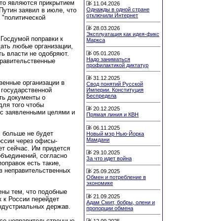
сто являются прикрытием
11.04.2026
Путин заявил в июле, что
Однажды в одной стране
отключили Интернет
 "политической
.
28.03.2026
Эксплуатация как идея-фикс
Госдумой поправки к
Маркса
ать любые организации,
ь власти не одобряют.
05.01.2026
Надо заниматься
правительственные
профилактикой диктатур
31.12.2025
венные организации в
Свод понятий Русской
 государственной
Империи. Конституция
Беспредела
ть документы о
для того чтобы
20.12.2025
и с заявленными целями и
Прямая линия и КВН
06.11.2025
 больше не будет
Новый мэр Нью-Йорка
Мамдани
ссии через офисы-
ет сейчас. Им придется
29.10.2025
объединений, согласно
За что идет война
оправок есть такие,
в неправительственных
25.09.2025
Обмен и потребление в
экономике
ны тем, что подобные
21.09.2025
к к России перейдет
Адам Смит, бобры, олени и
ндустриальных держав.
пропорции обмена
все неправительственные
12.09.2025