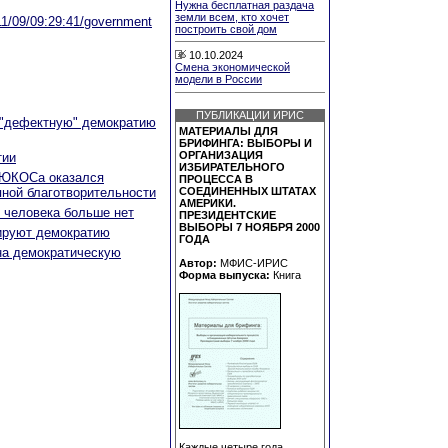
Нужна бесплатная раздача
земли всем, кто хочет
/11/09/09:29:41/government
построить свой дом
10.10.2024
Смена экономической
модели в России
ПУБЛИКАЦИИ ИРИС
 "дефектную" демократию
МАТЕРИАЛЫ ДЛЯ
БРИФИНГА: ВЫБОРЫ И
ОРГАНИЗАЦИЯ
тии
ИЗБИРАТЕЛЬНОГО
 ЮКОСа оказался
ПРОЦЕССА В
пной благотворительности
СОЕДИНЕННЫХ ШТАТАХ
АМЕРИКИ.
м человека больше нет
ПРЕЗИДЕНТСКИЕ
ВЫБОРЫ 7 НОЯБРЯ 2000
дируют демократию
ГОДА
на демократическую
Автор:
МФИС-ИРИС
Форма выпуска:
Книга
Каждые четыре года