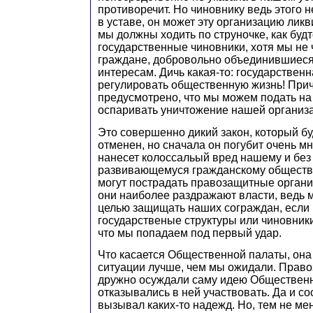
противоречит. Но чиновнику ведь этого н
в уставе, он может эту организацию ликв
мы должны ходить по струночке, как буд
государственные чиновники, хотя мы не 
граждане, добровольно объединившиеся
интересам. Дичь какая-то: государственн
регулировать общественную жизнь! При
предусмотрено, что мы можем подать на э
оспаривать уничтожение нашей организ
Это совершенно дикий закон, который бу
отменен, но сначала он погубит очень м
нанесет колоссальый вред нашему и без 
развивающемуся гражданскому обществу
могут пострадать правозащитные органи
они наиболее раздражают власти, ведь 
целью защищать наших сограждан, если
государственые структуры или чиновники
что мы попадаем под первый удар.
Что касается Общественной палаты, она 
ситуации лучше, чем мы ожидали. Прав
дружно осуждали саму идею Общественн
отказывались в ней участвовать. Да и со
вызывал каких-то надежд. Но, тем не ме