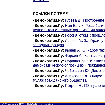
ССЫЛКИ ПО ТЕМЕ:
Демократия.Ру
:
Гусева Д., Построени
•
Демократия.Ру
:
Нил Бакли, Российски
•
неправительственные организации опас
Демократия.Ру
:
Россия: откат к прошл
•
Демократия.Ру
:
Левкин А., За Украину
•
западных фондах
Демократия.Ру
:
Кынев А., Синдром те
•
Демократия.Ру
:
Фирсов А., Как нас «с
•
Демократия.Ру
:
Обращение: Об атаке 
•
демократическую оппозицию и гражданс
Демократия.Ру
:
Чеботарев Ю., Демокр
•
Демократия.Ру
:
Алексеева Л., Общест
•
муляж гражданского общества
Демократия.Ру
:
Петров Н., ГО в услов
•
©
Copyright
ИРИС, 1999-2026
Карта сайта