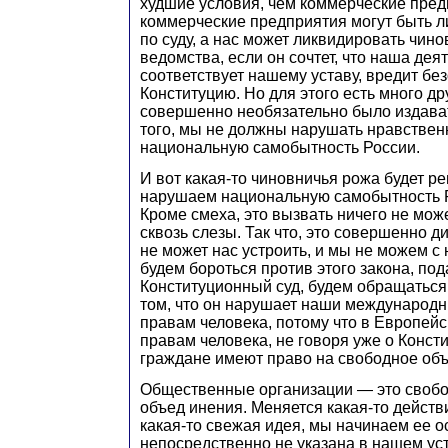
худшие условия, чем коммерческие пред
коммерческие предприятия могут быть 
по суду, а нас может ликвидировать чино
ведомства, если он сочтет, что наша дея
соответствует нашему уставу, вредит бе
Конституцию. Но для этого есть много др
совершенно необязательно было издават
того, мы не должны нарушать нравствен
национальную самобытность России.
И вот какая-то чиновничья рожа будет 
нарушаем национальную самобытность Р
Кроме смеха, это вызвать ничего не може
сквозь слезы. Так что, это совершенно д
не может нас устроить, и мы не можем с
будем бороться против этого закона, по
Конституционный суд, будем обращаться
том, что он нарушает наши международн
правам человека, потому что в Европейс
правам человека, не говоря уже о Консти
граждане имеют право на свободное об
Общественные организации — это своб
объед инения. Меняется какая-то действ
какая-то свежая идея, мы начинаем ее о
непосредственно не указана в нашем уст