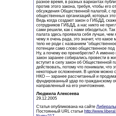
разное время, в разных вариантах публ
против этого закона, требуя, чтобы его 
обсуждения Общественной палатой, с п
общественных организаций, которых этот
Ведь когда создают закон о ГИБДД, скаж
сотрудников ГИБДД, а нас никто не приг
сами решили, как с нами обходиться. Та
палата здесь проявила себя лучше, чем 
чему я очень рада, это значит, что како
тело не роди с названием "общественное"
потенции само слово общественное под 
Ну, а почему ею пренебрегли? А именно п
закон заранее собирались провести в жизн
вступит в силу закон об Общественной п
действовать, потому что понимали, что э
некоторые осложнения. В целом можно ск
НКО — заранее рассчитанный и продум
фундированный удар по гражданскому о
направленный на его уничтожение.
Людмила Алексеева
29.12.2005
Статья опубликована на сайте
Либераль
Постоянный URL статьи
http://www.libera
Num=217