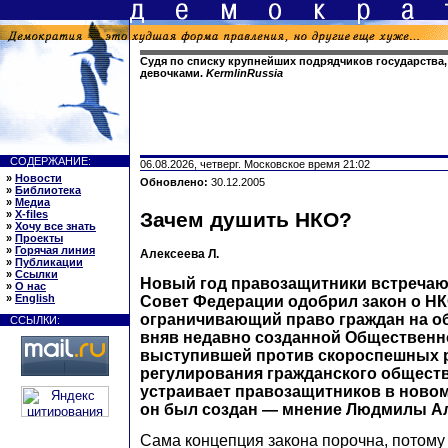
Судя по списку крупнейших подрядчиков государства, 
девочками.
KermlinRussia
СОДЕРЖАНИЕ:
06.08.2026, четверг. Московское время 21:02
»
Новости
Обновлено:
30.12.2005
»
Библиотека
»
Медиа
»
X-files
Зачем душить НКО?
»
Хочу все знать
»
Проекты
»
Горячая линия
Алексеева Л.
»
Публикации
»
Ссылки
Новый год правозащитники встречаю
»
О нас
»
English
Совет Федерации одобрил закон о НК
ограничивающий право граждан на о
ССЫЛКИ:
вняв недавно созданной Общественно
выступившей против скороспешных 
регулирования гражданского обществ
устраивает правозащитников в новом 
он был создан — мнение Людмилы Ал
Сама концепция закона порочна, потому 