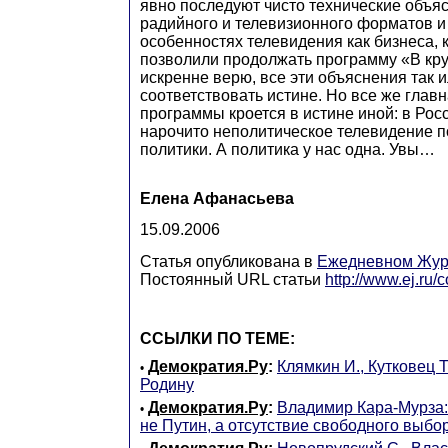
явно последуют чисто технические объя
радийного и телевизионного форматов и
особенностях телевидения как бизнеса, 
позволили продолжать программу «В круг
искренне верю, все эти объяснения так и
соответствовать истине. Но все же глав
программы кроется в истине иной: в Рос
нарочито неполитическое телевидение п
политики. А политика у нас одна. Увы…
Елена Афанасьева
15.09.2006
Статья опубликована в
Ежедневном Жур
Постоянный URL статьи
http://www.ej.ru
ССЫЛКИ ПО ТЕМЕ:
Демократия.Ру
:
Клямкин И., Кутковец Т
•
Родину
Демократия.Ру
:
Владимир Кара-Мурза:
•
не Путин, а отсутствие свободного выбо