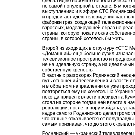
сделал идею нарочито неполитического 
не самой популярной в стране. В много
выступлениях и в эфире СТС Роднянски
и продвигает идею телевидения частных
фабрики грез, создающей телевизионные
взрослых, моделирующей образ не реал
страны, которую пока из окна собственн
страны, в которой хотелось бы жить.
Второй из входящих в структуру «СТС М
«Домашний» еще больше сузил изначал
телевизионное пространство и предлож
не на идеальную страну, а на идеальный 
собственную крепость.
В частных разговорах Роднянский неодно
путь отношений телевидения и власти о
и в обратном направлении он уже прохо
повторяться ему не хочется. На Украине
некогда привел к власти президента Куч
стоял на стороне тогдашней власти в н
революции, после, в пору майдана, уст
кадре самого Роднянского делал громог
что отныне отказывается от полуправды
самым признавая, что до этого скрывал
Роднянский — украинский телевладелец 