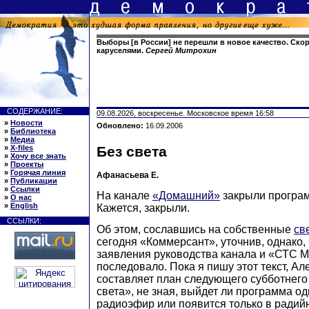
Выборы [в России] не перешли в новое качество. Ско
каруселями.
Сергей Митрохин
СОДЕРЖАНИЕ:
09.08.2026, воскресенье. Московское время 16:58
»
Новости
Обновлено:
16.09.2006
»
Библиотека
»
Медиа
»
X-files
Без света
»
Хочу все знать
»
Проекты
»
Горячая линия
Афанасьева Е.
»
Публикации
»
Ссылки
На канале
«Домашний»
закрыли програм
»
О нас
»
English
Кажется, закрыли.
ССЫЛКИ:
Об этом, сославшись на собственные
св
сегодня «Коммерсант», уточнив, однако,
заявления руководства канала и «СТС 
последовало. Пока я пишу этот текст, А
составляет план следующего субботнего
света», не зная, выйдет ли программа о
радиоэфир или появится только в радий