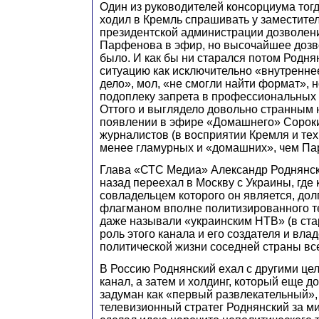
Один из руководителей консорциума тог
ходил в Кремль спрашивать у заместите
президентской администрации дозволени
Парфенова в эфир, но высочайшее дозв
было. И как бы ни старался потом Родня
ситуацию как исключительно «внутренне
дело», мол, «не смогли найти формат», 
подоплеку запрета в профессиональных к
Оттого и выглядело довольно странным
появлении в эфире «Домашнего» Сороки
журналистов (в восприятии Кремля и те
менее гламурных и «домашних», чем Па
Глава «СТС Медиа» Александр Роднянск
назад переехал в Москву с Украины, где 
совладельцем которого он является, дол
флагманом вполне политизированного т
даже называли «украинским НТВ» (в ста
роль этого канала и его создателя и вла
политической жизни соседней страны вс
В Россию Роднянский ехал с другими це
канал, а затем и холдинг, который еще д
задуман как «первый развлекательный»
телевизионный стратег Роднянский за м