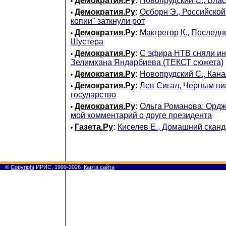
Демократия.Ру
:
Новопрудский С., Влас
•
Демократия.Ру
:
Осборн Э., Российской
•
копии" заткнули рот
Демократия.Ру
:
Макгрегор К., Послед
•
Шустера
Демократия.Ру
:
С эфира НТВ сняли ин
•
Зелимхана Яндарбиева (ТЕКСТ сюжета)
Демократия.Ру
:
Новопрудский С., Кана
•
Демократия.Ру
:
Лев Сигал, Черным пи
•
государство
Демократия.Ру
:
Ольга Романова: Ордж
•
мой комментарий о друге президента
Газета.Ру
:
Киселев Е., Домашний скан
•
©
Copyright
ИРИС, 1999-2026
Карта сайта