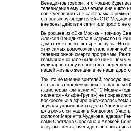
Венедиктов говорит, что «радио будет все
телевидения ему «за четыре дня никто н
советует звонить не «актерам», а режис
основных руководителей «СТС Медиа» у
вне зоны действия сети» или просто не о
Выросшее из «Эха Москвы» ток-шоу Све
Алексея Венедиктова выдержало на кан
домохозяек всего четыре выпуска. Но не
этих самых домохозяек стало причиной 
телевизионной смерти программы. Рейти
гламурном канале были не ниже, чем у 
кулинарных шоу и проектов с переодев
нашей жизнью женщин в не наши дорого
Так что не мнение зрителей, голосующих
оказалось определяющим. По данным «
акционерам компании «СТС Медиа» (одн
является «Альфа-Групп») не понравилос
воскресенье в эфире обсуждалась тема 
звучали упоминания о делах Ульмана и Б
шла речь о ситуации в Кондопоге. Участ
филолог Мариэтта Чудакова, адвокат Ген
сами Светлана Сорокина и Алексей Вене
«кругом света», очевидно, не вписались в