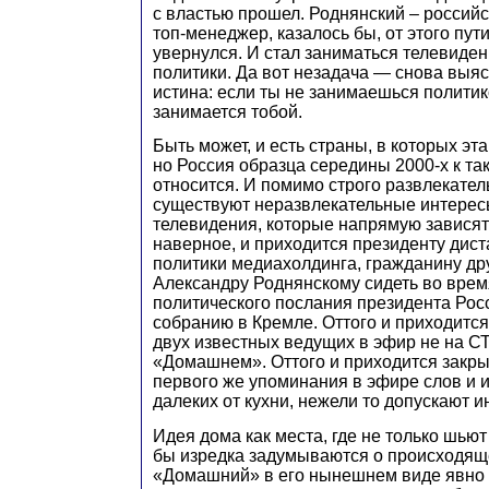
с властью прошел. Роднянский – россий
топ-менеджер, казалось бы, от этого пу
увернулся. И стал заниматься телевиден
политики. Да вот незадача — снова выя
истина: если ты не занимаешься политик
занимается тобой.
Быть может, и есть страны, в которых эта
но Россия образца середины 2000-х к та
относится. И помимо строго развлекате
существуют неразвлекательные интерес
телевидения, которые напрямую зависят 
наверное, и приходится президенту дис
политики медиахолдинга, гражданину др
Александру Роднянскому сидеть во врем
политического послания президента Ро
собранию в Кремле. Оттого и приходитс
двух известных ведущих в эфир не на СТ
«Домашнем». Оттого и приходится закры
первого же упоминания в эфире слов и и
далеких от кухни, нежели то допускают 
Идея дома как места, где не только шьют 
бы изредка задумываются о происходяще
«Домашний» в его нынешнем виде явно 