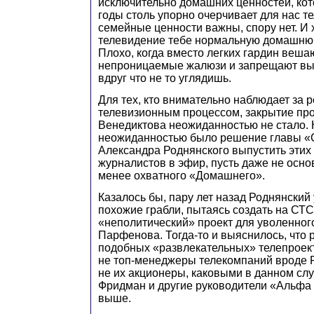
исключительно домашних ценностей, ко
годы столь упорно очерчивает для нас т
семейные ценности важны, спору нет. И 
телевидение тебе нормальную домашнюю
Плохо, когда вместо легких гардин веша
непроницаемые жалюзи и запрещают выг
вдруг что не то углядишь.
Для тех, кто внимательно наблюдает за 
телевизионным процессом, закрытие пр
Венедиктова неожиданностью не стало. 
неожиданностью было решение главы 
Александра Роднянского выпустить эти
журналистов в эфир, пусть даже не осно
менее охватного «Домашнего».
Казалось бы, пару лет назад Роднянский
похожие грабли, пытаясь создать на СТ
«неполитический» проект для уволенног
Парфенова. Тогда-то и выяснилось, что 
подобных «развлекательных» телепроек
не топ-менеджеры телекомпаний вроде 
не их акционеры, каковыми в данном сл
Фридман и другие руководители «Альфа 
выше.