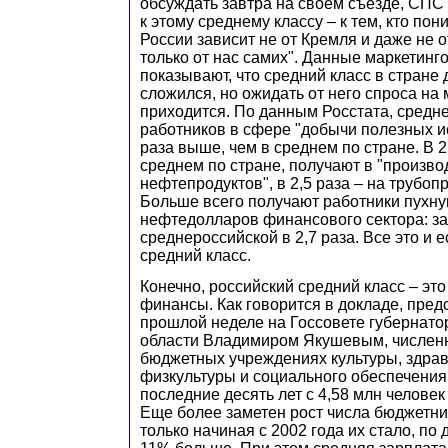
обсуждать завтра на своем съезде, СП
к этому среднему классу – к тем, кто пони
России зависит не от Кремля и даже не о
только от нас самих". Данные маркетин
показывают, что средний класс в стране
сложился, но ожидать от него спроса на
приходится. По данным Росстата, средн
работников в сфере "добычи полезных и
раза выше, чем в среднем по стране. В 2
среднем по стране, получают в "произво
нефтепродуктов", в 2,5 раза – на трубо
Больше всего получают работники пухну
нефтедолларов финансового сектора: з
среднероссийской в 2,7 раза. Все это и 
средний класс.
Конечно, российский средний класс – это
финансы. Как говорится в докладе, пре
прошлой неделе на Госсовете губернат
области Владимиром Якушевым, числен
бюджетных учреждениях культуры, здра
физкультуры и социального обеспечения
последние десять лет с 4,58 млн человек 
Еще более заметен рост числа бюджетни
только начиная с 2002 года их стало, по