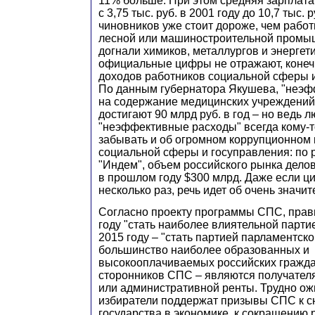
11% больше. При этом средняя зарплат
с 3,75 тыс. руб. в 2001 году до 10,7 тыс. р
чиновников уже стоит дороже, чем рабо
лесной или машиностроительной промыш
догнали химиков, металлургов и энергети
официальные цифры не отражают, конеч
доходов работников социальной сферы 
По данным губернатора Якушева, "неэ
на содержание медицинских учреждений
достигают 90 млрд руб. в год – но ведь 
"неэффективные расходы" всегда кому-т
забывать и об огромном коррупционном
социальной сферы и госуправления: по 
"Индем", объем российского рынка делов
в прошлом году $300 млрд. Даже если 
несколько раз, речь идет об очень значи
Согласно проекту программы СПС, прав
году "стать наиболее влиятельной партие
2015 году – "стать партией парламентск
большинство наиболее образованных и
высокооплачиваемых российских гражда
сторонников СПС – являются получател
или административной ренты. Трудно ожи
избиратели поддержат призывы СПС к 
государства в экономике, к сокращению 