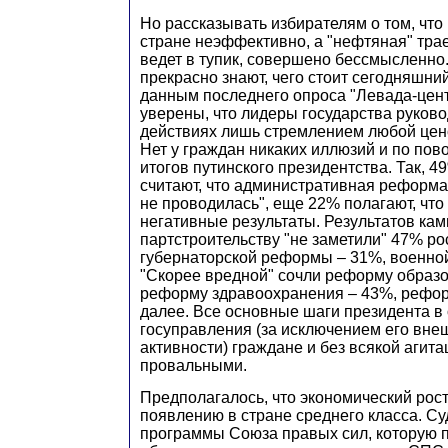
Но рассказывать избирателям о том, что
стране неэффективно, а "нефтяная" тра
ведет в тупик, совершено бессмысленно
прекрасно знают, чего стоит сегодняшний
данным последнего опроса "Левада-цент
уверены, что лидеры государства руково
действиях лишь стремлением любой цено
Нет у граждан никаких иллюзий и по пов
итогов путинского президентства. Так, 
считают, что административная реформ
не проводилась", еще 22% полагают, что
негативные результаты. Результатов ка
партстроительству "не заметили" 47% ро
губернаторской реформы – 31%, военно
"Скорее вредной" сочли реформу образ
реформу здравоохранения – 43%, рефор
далее. Все основные шаги президента в
госуправления (за исключением его вн
активности) граждане и без всякой агит
провальными.
Предполагалось, что экономический рост
появлению в стране среднего класса. Су
программы Союза правых сил, которую 