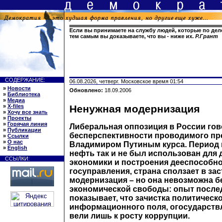
Если вы принимаете на службу людей, которые по дел
тем самым вы доказываете, что вы - ниже их.
Р.Грант
СОДЕРЖАНИЕ:
06.08.2026, четверг. Московское время 01:54
»
Новости
Обновлено:
18.09.2006
»
Библиотека
»
Медиа
»
X-files
Ненужная модернизация
»
Хочу все знать
»
Проекты
»
Горячая линия
Либеральная оппозиция в России гов
»
Публикации
бесперспективности проводимого пр
»
Ссылки
»
О нас
Владимиром Путиным курса. Период 
»
English
нефть так и не был использован для
ССЫЛКИ:
экономики и построения дееспособн
госуправления, страна сползает в зас
модернизация – но она невозможна б
экономической свободы: опыт после
показывает, что зачистка политическо
информационного поля, огосударств
вели лишь к росту коррупции.