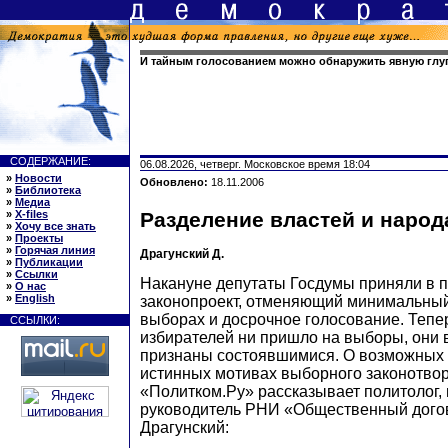
И тайным голосованием можно обнаружить явную глу
СОДЕРЖАНИЕ:
06.08.2026, четверг. Московское время 18:04
»
Новости
Обновлено:
18.11.2006
»
Библиотека
»
Медиа
»
X-files
Разделение властей и народ
»
Хочу все знать
»
Проекты
»
Горячая линия
Драгунский Д.
»
Публикации
»
Ссылки
Накануне депутаты Госдумы приняли в п
»
О нас
»
English
законопроект, отменяющий минимальный
выборах и досрочное голосование. Тепе
ССЫЛКИ:
избирателей ни пришло на выборы, они 
признаны состоявшимися. О возможных 
истинных мотивах выборного законотво
«Политком.Ру» рассказывает политолог,
руководитель РНИ «Общественный дого
Драгунский: