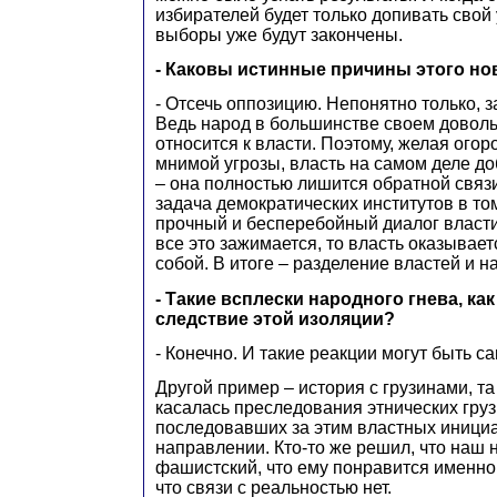
избирателей будет только допивать свой
выборы уже будут закончены.
- Каковы истинные причины этого н
- Отсечь оппозицию. Непонятно только, з
Ведь народ в большинстве своем довол
относится к власти. Поэтому, желая огор
мнимой угрозы, власть на самом деле до
– она полностью лишится обратной связ
задача демократических институтов в то
прочный и бесперебойный диалог власти
все это зажимается, то власть оказывает
собой. В итоге – разделение властей и н
- Такие всплески народного гнева, как
следствие этой изоляции?
- Конечно. И такие реакции могут быть 
Другой пример – история с грузинами, та
касалась преследования этнических грузи
последовавших за этим властных инициа
направлении. Кто-то же решил, что наш 
фашистский, что ему понравится именно 
что связи с реальностью нет.