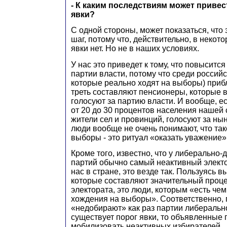
- К каким последствиям может привес
явки?
С одной стороны, может показаться, что
шаг, потому что, действительно, в некот
явки нет. Но не в наших условиях.
У нас это приведет к тому, что повыситс
партии власти, потому что среди российс
которые реально ходят на выборы) приб
треть составляют пенсионеры, которые 
голосуют за партию власти. И вообще, ес
от 20 до 30 процентов населения нашей
жители сел и провинций, голосуют за н
люди вообще не очень понимают, что так
выборы - это ритуал «оказать уважение»
Кроме того, известно, что у либерально
партий обычно самый неактивный электор
нас в стране, это везде так. Пользуясь
которые составляют значительный проц
электората, это люди, которым «есть че
хождения на выборы». Соответственно, 
«недобирают» как раз партии либерально
существует порог явки, то объявленные
мобилизовать неактивных избирателей.