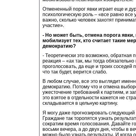
Отмененный порог явки играет еще и ду
психологическую роль – «все равно все 
важно, сколько человек захотят принима
участие».
- Но может быть, отмена порога явки,
мобилизует тех, кто считает такие м
демократию?
- Теоретически это возможно, обратная 
реакция – «ах так, мы тогда обязательно
проголосовать, да еще и троих соседей п
что так будет, верится слабо.
В любом случае, все это выглядит именн
демократию. Потому что и отмена выбор
ужесточение требований к партиям, и зап
это взятое в отдельности кажется не стр
складывается в цельную картину.
Я могу даже прогнозировать следующий ш
Граждане так торопятся узнать результа
сократим время голосования. Давайте го
восьми вечера, а до двух дня, чтобы в в
можно было узнать результаты. И когда 