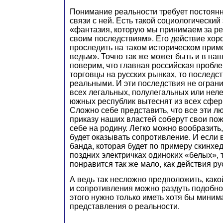
Понимание реальности требует постоян
связи с ней. Есть такой социологический
«фантазия, которую мы принимаем за ре
своим последствиям». Его действие хо
проследить на таком историческом приме
ведьм». Точно так же может быть и в на
поверим, что главная российская пробле
торговцы на русских рынках, то последст
реальными. И эти последствия не ограни
всех легальных, полулегальных или нел
южных республик вытеснят из всех сфер
Сложно себе представить, что все эти л
приказу наших властей соберут свои пож
себе на родину. Легко можно вообразить, 
будет оказывать сопротивление. И если 
банда, которая будет по примеру скинхе
поздних электричках одиноких «белых», 
понравится так же мало, как действия р
А ведь так несложно предположить, како
и сопротивления можно раздуть подобно
этого нужно только иметь хотя бы мини
представления о реальности.