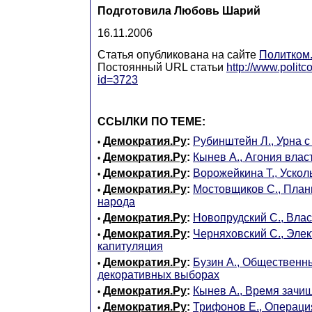
Подготовила Любовь Шарий
16.11.2006
Статья опубликована на сайте
Политком
Постоянный URL статьи
http://www.politc
id=3723
ССЫЛКИ ПО ТЕМЕ:
Демократия.Ру
:
Рубинштейн Л., Урна с
•
Демократия.Ру
:
Кынев А., Агония влас
•
Демократия.Ру
:
Ворожейкина Т., Уско
•
Демократия.Ру
:
Мостовщиков С., План
•
народа
Демократия.Ру
:
Новопрудский С., Влас
•
Демократия.Ру
:
Черняховский С., Эле
•
капитуляция
Демократия.Ру
:
Бузин А., Общественн
•
декоративных выборах
Демократия.Ру
:
Кынев А., Время зачи
•
Демократия.Ру
:
Трифонов Е., Операци
•