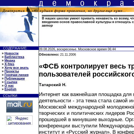
В наших школах умеют привить ненависть ко всему, чт
введению основ православной культуры я отношусь 
автор
СОДЕРЖАНИЕ:
09.08.2026, воскресенье. Московское время 06:44
»
Новости
Обновлено:
21.11.2006
»
Библиотека
»
Медиа
»
X-files
«ФСБ контролирует весь т
»
Хочу все знать
»
Проекты
пользователей российског
»
Горячая линия
»
Публикации
»
Ссылки
Татарский Н.
»
О нас
»
English
Интернет как важнейшая площадка для 
ССЫЛКИ:
деятельности - эта тема стала самой и
Московской международной молодежно
творческих и политических лидеров Ро
прошедшей в минувшие выходные. Орг
конференции выступили Международны
институт и «Русский журнал». В конф