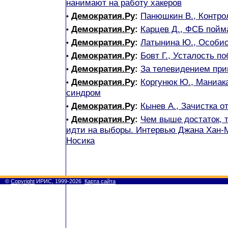
нанимают на работу хакеров
Демократия.Ру
:
Панюшкин В., Контро
•
Демократия.Ру
:
Карцев Д., ФСБ пойма
•
Демократия.Ру
:
Латынина Ю., Особис
•
Демократия.Ру
:
Бовт Г., Усталость по
•
Демократия.Ру
:
За телевидением при
•
Демократия.Ру
:
Коргунюк Ю., Маниак
•
синдром
Демократия.Ру
:
Кынев А., Зачистка о
•
Демократия.Ру
:
Чем выше достаток, 
•
идти на выборы. Интервью Джана Хан-
Носика
©
Copyright
ИРИС, 1999-2026
Карта сайта