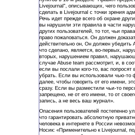
Livejournal”, описывающих, чего пользо
сделать в Livejournal с точки зрения а
Речь идет прежде всего об охране друг
вы нарушили эти правила в части наруш
других пользователей, то тот, чьи пра
право пожаловаться. Он должен доказат
действительно он, Он должен убедить A
что сделано, является, во-первых, нар
вторых, нарушением правил, нарушающ
случае Abuse team рассмотрит, и, в со
если вы послали кого-то, вас попросят 
убрать. Если вы использовали чью-то 
далее, чтобы говорить от его имени, эт
сразу. Если вы разместили чьи-то перс
запрещено, не от его имени, то от своег
запись, а не весь ваш журнал».
Опасения пользователей постепенно уля
что гарантировать абсолютную приватн
человека в интернете в России невозмо
Носик: «Применительно к Livejournal, 