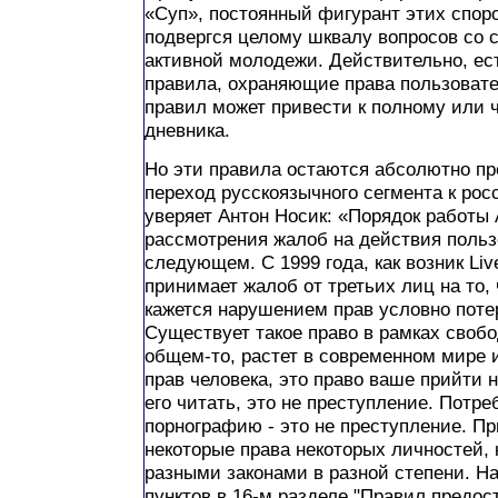
«Суп», постоянный фигурант этих спор
подвергся целому шквалу вопросов со 
активной молодежи. Действительно, ес
правила, охраняющие права пользовате
правил может привести к полному или 
дневника.
Но эти правила остаются абсолютно пр
переход русскоязычного сегмента к рос
уверяет Антон Носик: «Порядок работы 
рассмотрения жалоб на действия польз
следующем. С 1999 года, как возник Live
принимает жалоб от третьих лиц на то,
кажется нарушением прав условно поте
Существует такое право в рамках свобо
общем-то, растет в современном мире
прав человека, это право ваше прийти 
его читать, это не преступление. Потре
порнографию - это не преступление. П
некоторые права некоторых личностей,
разными законами в разной степени. Н
пунктов в 16-м разделе "Правил предос