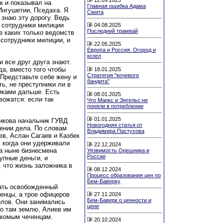
к и показывал на
Главная ошибка Адама
Ингушетии, Пседаха. Я
Смита
 знаю эту дорогу. Ведь
о сотрудники милиции
04.08.2025
Последний трамвай
Из каких только ведомств
и сотрудники милиции, и
22.05.2025
Европа и Россия. Огород и
козел
и все друг друга знают.
да, вместо того чтобы
18.01.2025
Стратегия "кочевого
 Представьте себе жену и
бандита"
ть, не преступники ли в
иками дальше. Есть
08.01.2025
вожатся: если так
Что Маркс и Энгельс не
поняли в потреблении
01.01.2025
икова начальник ГУВД
Новогодняя статья от
ении дела. По словам
Владимира Пастухова
ев, Аслан Сагаев и Казбек
, когда они удерживали
22.12.2024
 а ныне бизнесмена
Уязвимость Орешника и
России
упные деньги, и
 что жизнь заложника в
08.12.2024
Процесс образования цен по
Бем-Баверку
вать освобожденный
ченцы, а трое офицеров
27.11.2024
Бем-Баверк о ценности и
олов. Они занимались
цене
о там землю, Алиев им
акомым чеченцам.
20.10.2024