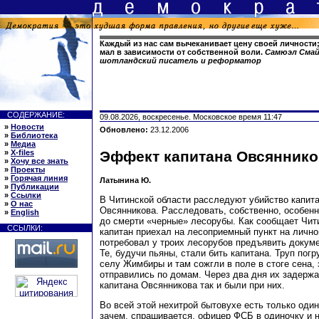
Каждый из нас сам вычеканивает цену своей личности
мал в зависимости от собственной воли.
Самюэл Смайл
шотландский писатель и реформатор
СОДЕРЖАНИЕ:
09.08.2026, воскресенье. Московское время 11:47
»
Новости
Обновлено:
23.12.2006
»
Библиотека
»
Медиа
»
X-files
Эффект капитана Овсяннико
»
Хочу все знать
»
Проекты
»
Горячая линия
Латынина Ю.
»
Публикации
»
Ссылки
В Читинской области расследуют убийство капи
»
О нас
Овсянникова. Расследовать, собственно, особенн
»
English
до смерти «черные» лесорубы. Как сообщает Чит
ССЫЛКИ:
капитан приехал на лесоприемный пункт на личн
потребовал у троих лесорубов предъявить докум
Те, будучи пьяны, стали бить капитана. Труп погр
селу Жимбиры и там сожгли в поле в стоге сена, 
отправились по домам. Через два дня их задержа
капитана Овсянникова так и были при них.
Во всей этой нехитрой бытовухе есть только оди
зачем, спрашивается, офицер ФСБ в одиночку и 