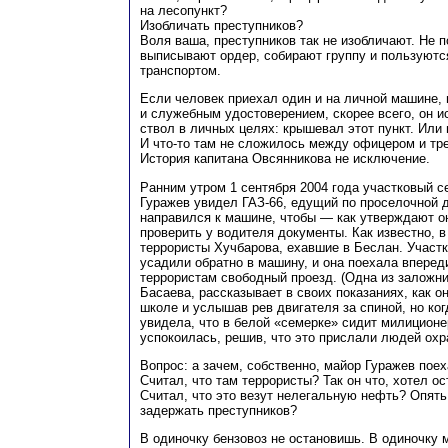
на лесопункт?
Изобличать преступников?
Воля ваша, преступников так не изобличают. Не 
выписывают ордер, собирают группу и пользуют
транспортом.
Если человек приехал один и на личной машине,
и служебным удостоверением, скорее всего, он 
ствол в личных целях: крышевал этот пункт. Или
И что-то там не сложилось между офицером и тр
История капитана Овсянникова не исключение.
Ранним утром 1 сентября 2004 года участковый с
Гуражев увидел ГАЗ-66, едущий по проселочной 
направился к машине, чтобы — как утверждают он
проверить у водителя документы. Как известно, 
террористы Хучбарова, ехавшие в Беслан. Участк
усадили обратно в машину, и она поехала вперед
террористам свободный проезд. (Одна из заложн
Басаева, рассказывает в своих показаниях, как он
школе и услышав рев двигателя за спиной, но ког
увидела, что в белой «семерке» сидит милиционе
успокоилась, решив, что это прислали людей охр
Вопрос: а зачем, собственно, майор Гуражев пое
Считал, что там террористы? Так он что, хотел о
Считал, что это везут нелегальную нефть? Опять 
задержать преступников?
В одиночку бензовоз не остановишь. В одиночку 