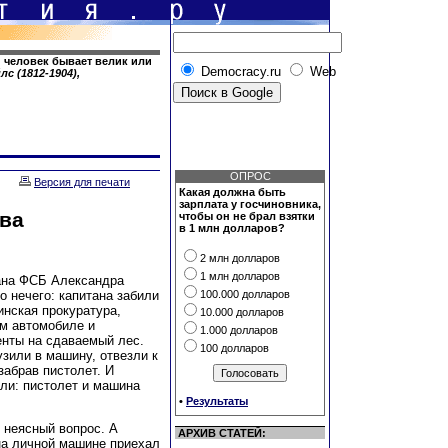
; человек бывает велик или
Democracy.ru
Web
с (1812-1904),
ОПРОС
Версия для печати
Какая должна быть
зарплата у госчиновника,
ва
чтобы он не брал взятки
в 1 млн долларов?
2 млн долларов
1 млн долларов
тана ФСБ Александра
о нечего: капитана забили
100.000 долларов
инская прокуратура,
10.000 долларов
ом автомобиле и
1.000 долларов
енты на сдаваемый лес.
100 долларов
узили в машину, отвезли к
забрав пистолет. И
ли: пистолет и машина
•
Результаты
н неясный вопрос. А
АРХИВ СТАТЕЙ:
на личной машине приехал