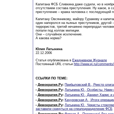
Капитана ФСБ Сливкина даже судили, но в ноябре
отсутствием состава преступления. Ну какое, в с
преступление – кража человека с последующей 
Капитану Овсянникову, майору Гуражеву и капита
один напоролся на пьяных преступников, другой 
террористов, третий нечаянно перепродал челов
попали под колпак милиции.
Они – случайное исключение.
А какова норма?
Юлия Латынина
22.12.2006
Статья опубликована в
Ежедневном Журнале
Постоянный URL статьи
http://www.ej.ru/comments/
ССЫЛКИ ПО ТЕМЕ:
Демократия.Ру
:
Прибыловский В., Реестр олига
•
Демократия.Ру
:
Латынина Ю., Особисты. Нами 
•
Демократия.Ру
:
Латынина Ю., Даниил Хармс и
•
Демократия.Ру
:
Качуровская А., Итоги операци
•
Демократия.Ру
:
Латынина Ю., Чекисты стреляю
•
заставили скинуться на спецподразделение ФСБ
Демократия.Ру
:
Фирсов А., Потомучта! Два год