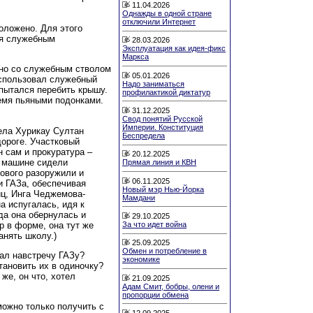
11.04.2026
Однажды в одной стране
отключили Интернет
положено. Для этого
ся служебным
28.03.2026
Эксплуатация как идея-фикс
Маркса
 но со служебным стволом
05.01.2026
использовал служебный
Надо заниматься
 пытался перебить крышу.
профилактикой диктатур
емя пьяными подонками.
31.12.2025
Свод понятий Русской
Империи. Конституция
ела Хурикау Султан
Беспредела
дороге. Участковый
 сам и прокуратура –
20.12.2025
в машине сидели
Прямая линия и КВН
ового разоружили и
06.11.2025
и ГАЗа, обеспечивая
Новый мэр Нью-Йорка
иц, Инга Чеджемова-
Мамдани
а испугалась, идя к
да она обернулась и
29.10.2025
р в форме, она тут же
За что идет война
анять школу.)
25.09.2025
Обмен и потребление в
хал навстречу ГАЗу?
экономике
становить их в одиночку?
же, он что, хотел
21.09.2025
Адам Смит, бобры, олени и
пропорции обмена
можно только получить с
12.09.2025