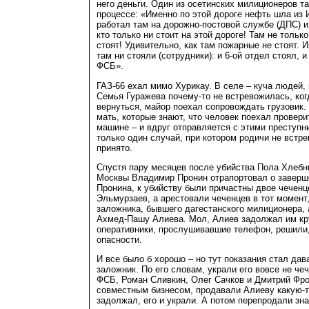
него деньги. Один из осетинских милиционеров та
процессе: «Именно по этой дороге нефть шла из 
работал там на дорожно-постовой службе (ДПС) и
кто только ни стоит на этой дороге! Там не тольк
стоят! Удивительно, как там пожарные не стоят. 
там ни стояли (сотрудники): и 6-ой отдел стоял, 
ФСБ».
ГАЗ-66 ехал мимо Хурикау. В селе – куча людей, 
Семья Гуражева почему-то не встревожилась, ког
вернуться, майор поехал сопровождать грузовик.
мать, которые знают, что человек поехал провери
машине – и вдруг отправляется с этими преступн
только один случай, при котором родичи не встре
принято.
Спустя пару месяцев после убийства Пола Хлебн
Москвы Владимир Пронин отрапортовал о заверш
Пронина, к убийству были причастны двое чеченц
Эльмурзаев, а арестовали чеченцев в тот момент
заложника, бывшего дагестанского милиционера,
Ахмед-Пашу Алиева. Мол, Алиев задолжал им кр
оперативники, прослушивавшие телефон, решили,
опасности.
И все было б хорошо – но тут показания стал да
заложник. По его словам, украли его вовсе не че
ФСБ, Роман Сливкин, Олег Сачков и Дмитрий Фр
совместным бизнесом, продавали Алиеву какую-т
задолжал, его и украли. А потом перепродали зн