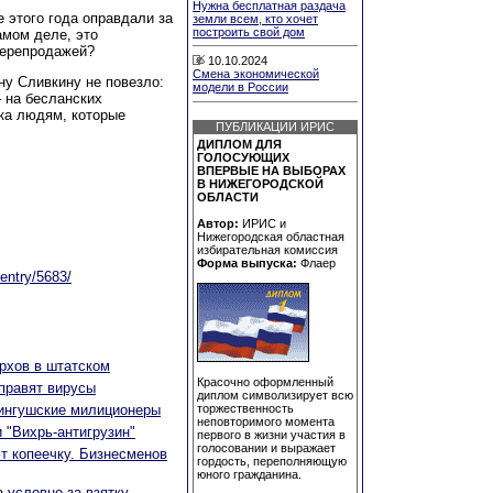
Нужна бесплатная раздача
 этого года оправдали за
земли всем, кто хочет
построить свой дом
амом деле, это
перепродажей?
10.10.2024
Смена экономической
ну Сливкину не повезло:
модели в России
– на бесланских
ека людям, которые
ПУБЛИКАЦИИ ИРИС
ДИПЛОМ ДЛЯ
ГОЛОСУЮЩИХ
ВПЕРВЫЕ НА ВЫБОРАХ
В НИЖЕГОРОДСКОЙ
ОБЛАСТИ
Автор:
ИРИС и
Нижегородская областная
избирательная комиссия
Форма выпуска:
Флаер
entry/5683/
рхов в штатском
Красочно оформленный
правят вирусы
диплом символизирует всю
 ингушские милиционеры
торжественность
неповторимого момента
и "Вихрь-антигрузин"
первого в жизни участия в
голосовании и выражает
т копеечку. Бизнесменов
гордость, переполняющую
юного гражданина.
а условно за взятку