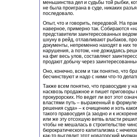
меньшинства дел и судьбы той рыбки, ко
не была проиграна в суде, никаких разъ
последовало.
Опыт, что и говорить, передовой. На пра
наверное, примерно так. Собираются «н
представители заинтересованных ведом
шхуну в рейд, отлавливают рыбаков, про
документы, непременно находят в них т
нарушения, а потом, «не дожидаясь реш
на фиг весь улов, составляют заинтерес
продают добычу через заинтересованн
Оно, конечно, всем и так понятно, что бр
бесчинствуют и надо с ними что-то делат
Также всем понятно, что правосудие у н
насквозь продажное и пишет приговоры 
прокурорских. Но ведет ли вот этот озн
властями путь – выраженный в формуле
решения суда» – к очищению и хоть как
такого правосудия (а заодно и к искорен
или же эту отсохшую ветвь власти решил
чтобы не мешалась в строительстве чин
бюрократического капитализма с нечело
как-то выглядит этот новаторский мурма