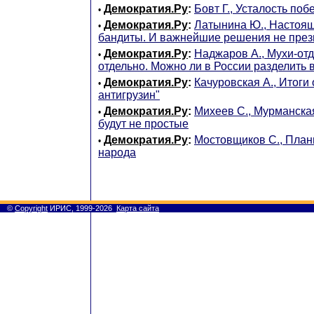
Демократия.Ру
:
Бовт Г., Усталость побе
•
Демократия.Ру
:
Латынина Ю., Настоящ
•
бандиты. И важнейшие решения не през
Демократия.Ру
:
Наджаров А., Мухи-отд
•
отдельно. Можно ли в России разделить 
Демократия.Ру
:
Качуровская А., Итоги
•
антигрузин"
Демократия.Ру
:
Михеев С., Мурманска
•
будут не простые
Демократия.Ру
:
Мостовщиков С., План
•
народа
©
Copyright
ИРИС, 1999-2026
Карта сайта