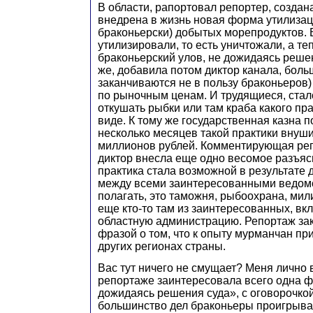
В области, рапортовал репортер, создан
внедрена в жизнь новая форма утилизаци
браконьерски) добытых морепродуктов. В
утилизировали, то есть уничтожали, а те
браконьерский улов, не дожидаясь решен
же, добавила потом диктор канала, боль
заканчиваются не в пользу браконьеров)
по рыночным ценам. И трудящиеся, стало
откушать рыбки или там краба какого пр
виде. К тому же государственная казна 
несколько месяцев такой практики внуш
миллионов рублей. Комментирующая ре
диктор внесла еще одно весомое разъяс
практика стала возможной в результате 
между всеми заинтересованными ведом
полагать, это таможня, рыбоохрана, мил
еще кто-то там из заинтересованных, вкл
областную администрацию. Репортаж за
фразой о том, что к опыту мурманчан пр
других регионах страны.
Вас тут ничего не смущает? Меня лично 
репортаже заинтересовала всего одна ф
дожидаясь решения суда», с оговорочкой,
большинство дел браконьеры проигрыва