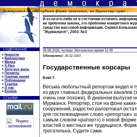
И если кто-либо не в состоянии отличить информир
не проблема закона, это проблема конкретного жу
средства массовой информации.
Сергей Большаков
"Журналист", 2003. №3
СОДЕРЖАНИЕ:
06.08.2026, четверг. Московское время 11:48
»
Новости
Обновлено:
26.02.2007
»
Библиотека
»
Медиа
»
X-files
Государственные корсары
»
Хочу все знать
»
Проекты
»
Горячая линия
Бовт Г.
»
Публикации
»
Ссылки
Весьма любопытный репортаж видел я ту
»
О нас
»
English
из двух главных федеральных каналов (з
очень они похожи). В дневном выпуске 
ССЫЛКИ:
Мурманск. Репортер, стоя на фоне каких
сооружений, радостно рапортовал (кстат
для гостелевидения слово «репортаж» з
самым словом «рапорт») о новой форме
властей о местных же трудящихся. Форм
трогательна. Судите сами.