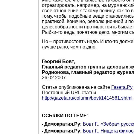
отреагировать, например, на мурманский
свое отношение к такому почину, как-то 
тому, чтобы подобные вещи становилис
практикой. Конечно, революционной и п
целесообразности противостоять бывает 
Рыбки-то ведь, понятное дело, многим съ
Но – противостоять надо. И кто-то долже
лучше рано, чем поздно.
Георгий Бовт,
Главный редактор группы деловых ж
Родионова, главный редактор журна
26.02.2007
Статья опубликована на сайте
Газета.Ру
Постоянный URL статьи
http://gazeta.ru/column/bovt/1414561.shtml
ССЫЛКИ ПО ТЕМЕ:
Демократия.Ру
:
Бовт Г., «Зебра» русс
•
Демократия.Ру
:
Бовт Г., Нищета фило
•