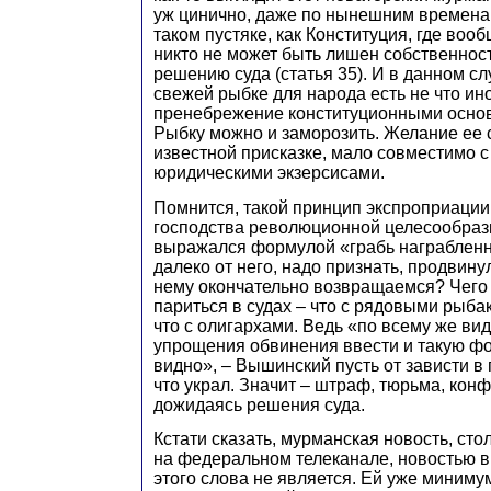
уж цинично, даже по нынешним временам
таком пустяке, как Конституция, где вооб
никто не может быть лишен собственност
решению суда (статья 35). И в данном сл
свежей рыбке для народа есть не что ино
пренебрежение конституционными основ
Рыбку можно и заморозить. Желание ее с
известной присказке, мало совместимо 
юридическими экзерсисами.
Помнится, такой принцип экспроприации
господства революционной целесообраз
выражался формулой «грабь награбленн
далеко от него, надо признать, продвину
нему окончательно возвращаемся? Чего 
париться в судах – что с рядовыми рыб
что с олигархами. Ведь «по всему же ви
упрощения обвинения ввести и такую фо
видно», – Вышинский пусть от зависти в 
что украл. Значит – штраф, тюрьма, конф
дожидаясь решения суда.
Кстати сказать, мурманская новость, ст
на федеральном телеканале, новостью в
этого слова не является. Ей уже минимум