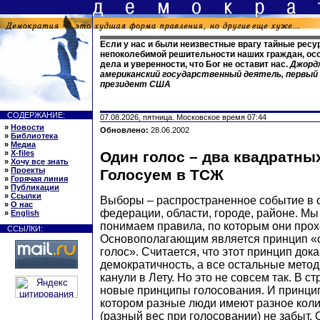
Если у нас и были неизвестные врагу тайные ресур
непоколебимой решительности наших граждан, ос
дела и уверенности, что Бог не оставит нас.
Джордж
американский государственный деятель, первый
президент США
СОДЕРЖАНИЕ:
07.08.2026, пятница. Московское время 07:44
»
Новости
Обновлено:
28.06.2002
»
Библиотека
»
Медиа
»
X-files
Один голос – два квадратны
»
Хочу все знать
»
Проекты
Голосуем в ТСЖ
»
Горячая линия
»
Публикации
»
Ссылки
Выборы – распространенное событие в с
»
О нас
федерации, области, городе, районе. Мы
»
English
понимаем правила, по которым они прох
ССЫЛКИ:
Основополагающим является принцип «о
голос». Считается, что этот принцип док
демократичность, а все остальные метод
канули в Лету. Но это не совсем так. В 
новые принципы голосования. И принцип
котором разные люди имеют разное коли
(разный вес при голосовании) не забыт.