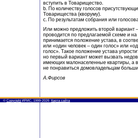
вступить в Товарищество.
b. По количеству голосов присутствующ
Товарищества (кворуму).
c. По результатам собрания или голосов
Или можно предложить второй вариант 
проводится по предлагаемой схеме и на
принимается положение устава, в соотв
или «один человек – один голос» или «о
голос». Такое положение устава упрости
но первый вариант может вызвать недов
имеющих малонаселенные квартиры, а в
не понравиться домовладельцам больши
А.Фирсов
©
Copyright
ИРИС, 1999-2026
Карта сайта