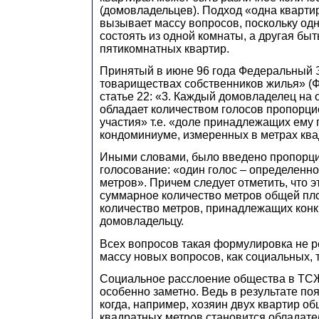
(домовладельцев). Подход «одна квартир
вызывает массу вопросов, поскольку од
состоять из одной комнаты, а другая бы
пятикомнатных квартир.
Принятый в июне 96 года Федеральный 
товариществах собственников жилья» (Ф
статье 22: «3. Каждый домовладелец на
обладает количеством голосов пропорци
участия» т.е. «доле принадлежащих ему
кондоминиуме, измеренных в метрах кв
Иными словами, было введено пропорц
голосование: «один голос – определенно
метров». Причем следует отметить, что э
суммарное количество метров общей пл
количество метров, принадлежащих кон
домовладельцу.
Всех вопросов такая формулировка не р
массу новых вопросов, как социальных, 
Социальное расслоение общества в ТС
особенно заметно. Ведь в результате по
когда, например, хозяин двух квартир 
квадратных метров становится обладате