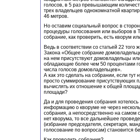
голосов, в 5 раз превышающим количест
трех владельцев однокомнатной кварт
46 метров.
Но оставим социальный вопрос в сторон
процедуры голосования или выборов в 
собрание, как проверить, есть кворум ил
Ведь в соответствии со статьей 22 того
Закона «Общее собрание домовладельце
на нем присутствуют домовладельцы или
обладающие более чем 50 процентами г
числа голосов домовладельцев».
А как это сделать на собрании, если тут
просто суммирование присутствующих п
вычислять их отношение к общей площа
площади?
Да и для проведения собрания хотелось
информацию о кворуме не через несколь
собрания, а непосредственно на самом 
нет кворума, то все дальнейшее провед
(избрание председателя, секретаря, ман
голосование по вопросам) становится 
Как проводить собрания?