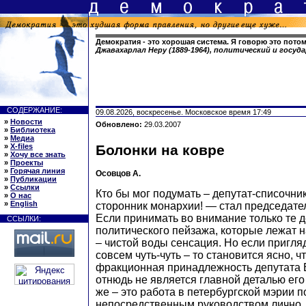
Демократия - это хорошая система. Я говорю это потом
Джавахарлал Неру (1889-1964), политический и госу
СОДЕРЖАНИЕ:
09.08.2026, воскресенье. Московское время 17:49
»
Новости
Обновлено:
29.03.2007
»
Библиотека
»
Медиа
»
X-files
Болонки на ковре
»
Хочу все знать
»
Проекты
»
Горячая линия
Осовцов А.
»
Публикации
»
Ссылки
Кто бы мог подумать – депутат-списочни
»
О нас
»
English
сторонник монархии! — стал председате
Если принимать во внимание только те д
ССЫЛКИ:
политического пейзажа, которые лежат 
– чистой воды сенсация. Но если пригля
совсем чуть-чуть – то становится ясно, 
фракционная принадлежность депутата
отнюдь не является главной деталью его
же – это работа в петербургской мэрии п
непосредственным руководством лично…