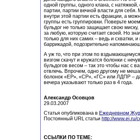
одной группы, одного клана, с натяжкой,
партии, партии вечной власти для себя. 
внутри этой партии есть фракции, а можн
группы есть группировки. Поверьте моем
бульдог не только защищает свою миску, 
за любую, которую считает своей. Но зна
только для них самих – ведь и схватки, и
баррикадой, подозрительно напоминающе
А уж то, что при этом по вздымающемуся 
визгом скачут и кружатся болонки с неч
бульдогов весом – так это чтобы нас с в
отвлечь. Впрочем, одно другому не мешае
болонок «ЕР», «СР», «ГС» или ЛДПР – д
вечера указывают только раз в 4 года.
Александр Осовцов
29.03.2007
Статья опубликована в
Ежедневном Жур
Постоянный URL статьи
http://www.ej.ru
ССЫЛКИ ПО ТЕМЕ: