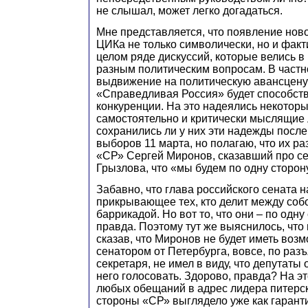
не слышал, может легко догадаться.
Мне представляется, что появление нов
ЦИКа не только символически, но и факти
целом ряде дискуссий, которые велись в
разным политическим вопросам. В частно
выдвижение на политическую авансцену
«Справедливая Россия» будет способст
конкуренции. На это надеялись некотор
самостоятельно и критически мыслящие 
сохранились ли у них эти надежды посл
выборов 11 марта, но полагаю, что их р
«СР» Сергей Миронов, сказавший про се
Грызлова, что «мы будем по одну сторон
Забавно, что глава российского сената 
прикрывающее тех, кто делит между соб
баррикадой. Но вот то, что они – по одну
правда. Поэтому тут же выяснилось, что
сказав, что Миронов не будет иметь воз
сенатором от Петербурга, вовсе, по раз
секретаря, не имел в виду, что депутаты 
него голосовать. Здорово, правда? На э
любых обещаний в адрес лидера питерс
стороны «СР» выглядело уже как гарант