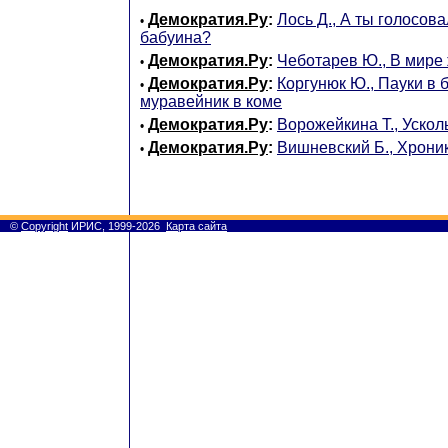
Демократия.Ру
:
Лось Д., А ты голосова
•
бабуина?
Демократия.Ру
:
Чеботарев Ю., В мире
•
Демократия.Ру
:
Коргунюк Ю., Пауки в б
•
муравейник в коме
Демократия.Ру
:
Ворожейкина Т., Уско
•
Демократия.Ру
:
Вишневский Б., Хрони
•
©
Copyright
ИРИС, 1999-2026
Карта сайта