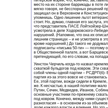
питерской мэрии, что, конечно, заставил
место на их стороне баррикады в поте ли
мягко говоря, не бесспорных решений п
защищал он в Верховном и Конституцион
упомнишь. Одно лишение льгот ветеран
стоит. Но, думаю, главная его заслуга, эт
что представитель ПАСЕ Лойтхойзер-Шн
усмотрела в деле Ходорковского-Лебеде
нарушений. (Напомню, что она их описал
лишним страницах – и не усмотрела в эт
кроме нарушений.) До такого не додума
подписанты «письма 50-ти» — поэтому о
в Общественной палате, а вот Барщевск
претендующей, по его словам, на попада
Уинстон Черчиль когда-то назвал кремле
схваткой бульдогов под ковром. Эти схв
собой члены одной партии – РСДРП(б)- 
партия из-за этого вовсе не становилас
Ее, этой партии, вожди сидели в Кремле,
же. К несчастью, в нашей политике мало
Путин, Сечин, Медведев, Иванов, Собяни
основные участники по-прежнему схваты
под ковром. Конечно, между ними сущес
разногласия – в основном из-за объемо
долю каждого власти и влияния. Но это 