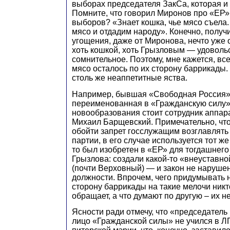
выборах председателя ЗакСа, которая и
Помните, что говорил Миронов про «ЕР»
выборов? «Знает кошка, чье мясо съела
мясо и отдадим народу». Конечно, получи
угощения, даже от Миронова, нечто уже 
хоть кошкой, хоть Грызловым — удоволь
сомнительное. Поэтому, мне кажется, все
мясо осталось по их сторону баррикады. 
столь же неаппетитные яства.
Например, бывшая «Свободная Россия»
переименованная в «Гражданскую силу».
новообразования стоит сотрудник аппар
Михаил Барщевский. Примечательно, что 
обойти запрет госслужащим возглавлять
партии, в его случае используется тот же
то был изобретен в «ЕР» для тогдашнег
Грызлова: создали какой-то «внеуставн
(почти Верховный) — и закон не нарушен
должности. Впрочем, чего придумывать 
сторону баррикады на такие мелочи никт
обращает, а что думают по другую – их не
Ясности ради отмечу, что «председател
лицо «Гражданской силы» не учился в ЛГ