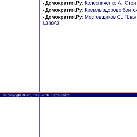
Демократия.Ру
:
Колесниченко А., Стоят
•
Демократия.Ру
:
Кремль здорово боитс
•
Демократия.Ру
:
Мостовщиков С., План
•
народа
©
Copyright
ИРИС, 1999-2026
Карта сайта