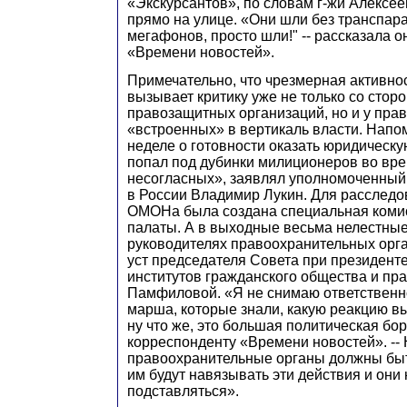
«Экскурсантов», по словам г-жи Алексе
прямо на улице. «Они шли без транспара
мегафонов, просто шли!" -- рассказала 
«Времени новостей».
Примечательно, что чрезмерная активно
вызывает критику уже не только со сто
правозащитных организаций, но и у пра
«встроенных» в вертикаль власти. Напо
неделе о готовности оказать юридическу
попал под дубинки милиционеров во вр
несогласных», заявлял уполномоченный
в России Владимир Лукин. Для расследо
ОМОНа была создана специальная коми
палаты. А в выходные весьма нелестны
руководителях правоохранительных орга
уст председателя Совета при президент
институтов гражданского общества и пр
Памфиловой. «Я не снимаю ответственно
марша, которые знали, какую реакцию вы
ну что же, это большая политическая борь
корреспонденту «Времени новостей». --
правоохранительные органы должны быть
им будут навязывать эти действия и они
подставляться».