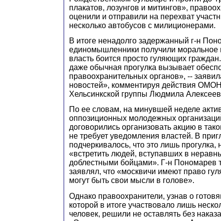
плакатов, лозунгов и митингов», правоох
оценили и отправили на перехват участ
несколько автобусов с милиционерами.
В итоге ненадолго задержанный г-н Пон
единомышленники получили моральное п
власть боится просто гуляющих граждан.
даже обычная прогулка вызывает обеспо
правоохранительных органов», -- заяви
новостей», комментируя действия ОМОН
Хельсинкской группы Людмила Алексеев
По ее словам, на минувшей неделе акти
оппозиционных молодежных организаций
договорились организовать акцию в так
не требует уведомления властей. В при
подчеркивалось, что это лишь прогулка,
«встретить людей, вступавших в неравн
доблестными бойцами». Г-н Пономарев 
заявлял, что «москвичи имеют право гуля
могут быть свои мысли в голове».
Однако правоохранители, узнав о готовя
которой в итоге участвовало лишь неско
человек, решили не оставлять без наказа