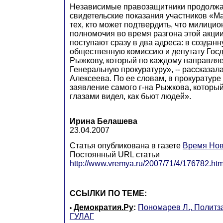
Независимые правозащитники продолжа
свидетельские показания участников «М
тех, кто может подтвердить, что милиц
полномочия во время разгона этой акци
поступают сразу в два адреса: в создан
общественную комиссию и депутату Го
Рыжкову, который по каждому направляе
Генеральную прокуратуру», -- рассказа
Алексеева. По ее словам, в прокуратуре
заявление самого г-на Рыжкова, которы
глазами видел, как бьют людей».
Ирина Белашева
23.04.2007
Статья опубликована в газете
Время Нов
Постоянный URL статьи
http://www.vremya.ru/2007/71/4/176782.htm
ССЫЛКИ ПО ТЕМЕ:
Демократия.Ру
:
Пономарев Л., Политз
•
ГУЛАГ