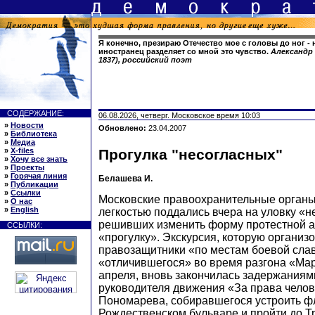
Я конечно, презираю Отечество мое с головы до ног - 
иностранец разделяет со мной это чувство.
Александр 
1837), российский поэт
СОДЕРЖАНИЕ:
06.08.2026, четверг. Московское время 10:03
»
Новости
Обновлено:
23.04.2007
»
Библиотека
»
Медиа
»
X-files
Прогулка "несогласных"
»
Хочу все знать
»
Проекты
»
Горячая линия
Белашева И.
»
Публикации
»
Ссылки
Московские правоохранительные органы
»
О нас
»
English
легкостью поддались вчера на уловку «н
решивших изменить форму протестной а
ССЫЛКИ:
«прогулку». Экскурсия, которую организ
правозащитники «по местам боевой сл
«отличившегося» во время разгона «Ма
апреля, вновь закончилась задержания
руководителя движения «За права чело
Пономарева, собиравшегося устроить ф
Рождественском бульваре и пройти до Т