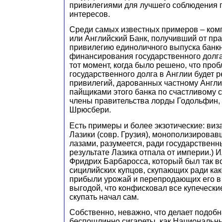
привилегиями для лучшего соблюдения 
интересов.
Среди самых известных примеров – ко
или Английский Банк, получивший от пр
привилегию единоличного выпуска банкн
финансирования государственного долга)
тот момент, когда было решено, что про
государственного долга в Англии будет
привилегий, дарованных частному Англи
пайщиками этого банка по счастливому
члены правительства лорды Годольфин,
Шрюсбери.
Есть примеры и более экзотические: виз
Лазики (совр. Грузия), монополизировав
лазами, разумеется, ради государственн
результате Лазика отпала от империи.) 
Фридрих Барбаросса, который был так 
сицилийских купцов, скупающих ради как
прибыли урожай и перепродающих его в
выгодой, что конфисковал все купечески
скупать начал сам.
Собственно, неважно, что делает подобн
беспошлинно сигареты, как Национальн