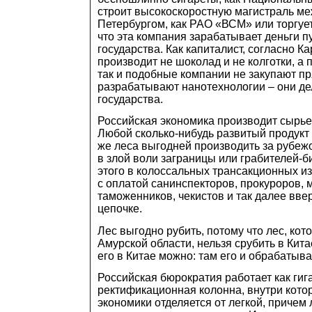
строит высокоскоростную магистраль ме
Петербургом, как РАО «ВСМ» или торгует
что эта компания зарабатывает деньги 
государства. Как капиталист, согласно Ка
производит не шоколад и не колготки, а
так и подобные компании не закупают пр
разрабатывают нанотехнологии – они де
государства.
Российская экономика производит сырье.
Любой сколько-нибудь развитый продукт
же леса выгодней производить за рубежо
в злой воли заграницы или грабителей-
этого в колоссальных трансакционных и
с оплатой санинспекторов, прокуроров, 
таможенников, чекистов и так далее вве
цепочке.
Лес выгодно рубить, потому что лес, кот
Амурской области, нельзя срубить в Кита
его в Китае можно: там его и обрабатыва
Российская бюрократия работает как гиг
ректификационная колонна, внутри кото
экономики отделяется от легкой, причем