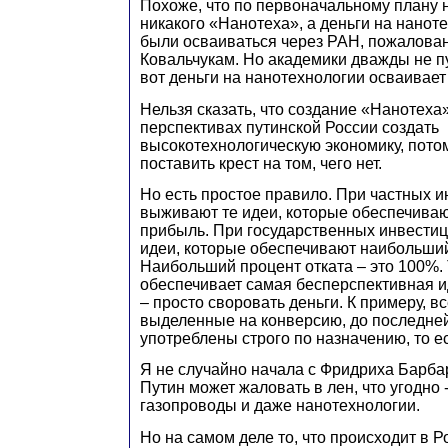
Похоже, что по первоначальному плану 
никакого «Нанотеха», а деньги на нанот
были осваиваться через РАН, пожалова
Ковальчукам. Но академики дважды не пу
вот деньги на нанотехнологии осваивает
Нельзя сказать, что создание «Нанотеха»
перспективах путинской России создать
высокотехнологическую экономику, потом
поставить крест на том, чего нет.
Но есть простое правило. При частных 
выживают те идеи, которые обеспечива
прибыль. При государственных инвести
идеи, которые обеспечивают наибольший
Наибольший процент отката – это 100%.
обеспечивает самая бесперспективная и
– просто своровать деньги. К примеру, вс
выделенные на конверсию, до последне
употреблены строго по назначению, то е
Я не случайно начала с Фридриха Барба
Путин может жаловать в лен, что угодно
газопроводы и даже нанотехнологии.
Но на самом деле то, что происходит в Р