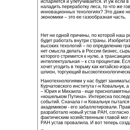
испаряется и улетучивается. И уж если в
наладить переработку леса, то что же го
инновационных техологиях? Это даже н
экономики – это ее газообразная часть.
Нет ни одной причины, по которой наш р
будет работать внутри страны. Изобретат
высоких техологий – по определению гр
нет смысла делать в России бизнес, сы
которого стремится к нулю, а трансакцио
интеллектуальная – к ста процентам. Есл
хочет угодить в тюрьму как китайско-из
шпион, торгующий высокотехнологическ
Нанотехнологиями у нас будет занимать
Курчатовского института г-н Ковальчук, 
– Юрия и Михаила - еще приснопамятны
«кошельком Путина». Интересна послед
событий. Сначала г-н Ковальчук пытался
академиком - его забаллотировали. Пра
разработало новый устав РАН, согласно
фактическим хозяйственным главой мог 
РАН устав провалила. И вот теперь созд