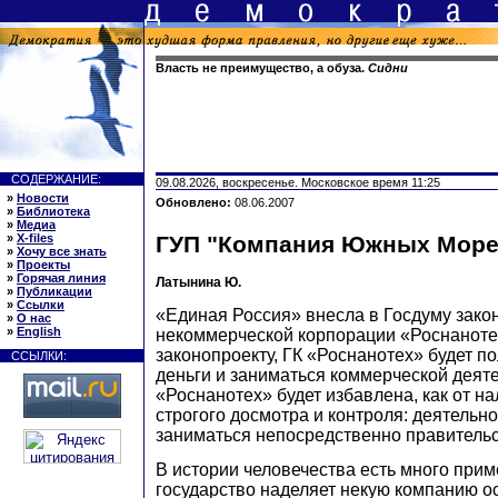
Власть не преимущество, а обуза.
Сидни
СОДЕРЖАНИЕ:
09.08.2026, воскресенье. Московское время 11:25
»
Новости
Обновлено:
08.06.2007
»
Библиотека
»
Медиа
»
X-files
ГУП "Компания Южных Море
»
Хочу все знать
»
Проекты
»
Горячая линия
Латынина Ю.
»
Публикации
»
Ссылки
«Единая Россия» внесла в Госдуму зако
»
О нас
»
English
некоммерческой корпорации «Роснаноте
законопроекту, ГК «Роснанотех» будет 
ССЫЛКИ:
деньги и заниматься коммерческой деяте
«Роснанотех» будет избавлена, как от нал
строгого досмотра и контроля: деятельно
заниматься непосредственно правительс
В истории человечества есть много прим
государство наделяет некую компанию 