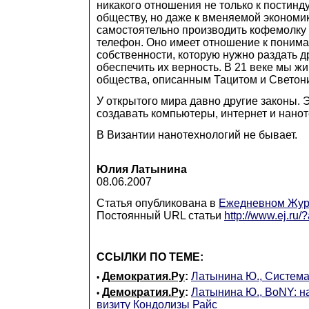
никакого отношения не только к постин
обществу, но даже к вменяемой экономи
самостоятельно производить кофемолку
телефон. Оно имеет отношение к понима
собственности, которую нужно раздать д
обеспечить их верность. В 21 веке мы ж
общества, описанным Тацитом и Светон
У открытого мира давно другие законы. 
создавать компьютеры, интернет и нанот
В Византии нанотехнологий не бывает.
Юлия Латынина
08.06.2007
Статья опубликована в
Ежедневном Жур
Постоянный URL статьи
http://www.ej.ru
ССЫЛКИ ПО ТЕМЕ:
Демократия.Ру
:
Латынина Ю., Система
•
Демократия.Ру
:
Латынина Ю., BoNY: н
•
визиту Кондолизы Райс