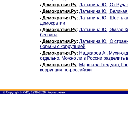
Демократия.Ру
:
Латынина Ю., От Руда
•
Демократия.Ру
:
Латынина Ю., Великая
•
Демократия.Ру
:
Латынина Ю., Шесть а
•
демократии
Демократия.Ру
:
Латынина Ю., Эмзар К
•
бензина
Демократия.Ру
:
Латынина Ю., О стран
•
борьбы с коррупцией
Демократия.Ру
:
Наджаров А., Мухи-отд
•
отдельно. Можно ли в России разделить 
Демократия.Ру
:
Маршалл Голдман, Го
•
коррупция по-российски
©
Copyright
ИРИС, 1999-2026
Карта сайта