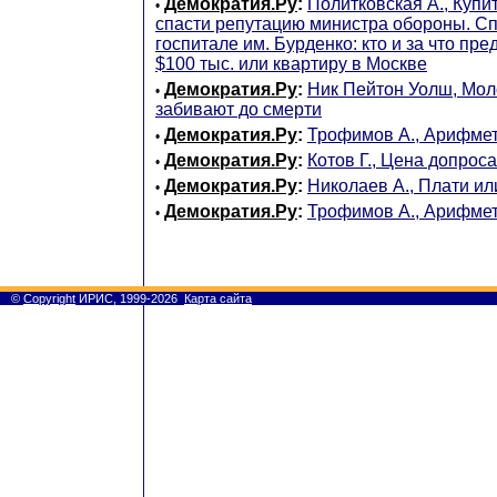
Демократия.Ру
:
Политковская А., Купи
•
спасти репутацию министра обороны. С
госпитале им. Бурденко: кто и за что пр
$100 тыс. или квартиру в Москве
Демократия.Ру
:
Ник Пейтон Уолш, Мол
•
забивают до смерти
Демократия.Ру
:
Трофимов А., Арифмет
•
Демократия.Ру
:
Котов Г., Цена допроса
•
Демократия.Ру
:
Николаев А., Плати и
•
Демократия.Ру
:
Трофимов А., Арифмет
•
©
Copyright
ИРИС, 1999-2026
Карта сайта