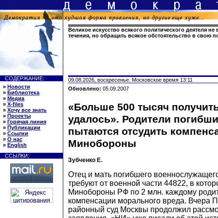
Великое искусство всякого политического деятеля не 
течения, но обращать всякое обстоятельство в свою п
СОДЕРЖАНИЕ:
09.08.2026, воскресенье. Московское время 13:11
»
Новости
Обновлено:
05.09.2007
»
Библиотека
»
Медиа
»
X-files
«Больше 500 тысяч получить
»
Хочу все знать
»
Проекты
удалось». Родители погибши
»
Горячая линия
»
Публикации
пытаются отсудить компенс
»
Ссылки
»
О нас
Минобороны
»
English
ССЫЛКИ:
Зубченко Е.
Отец и мать погибшего военнослужащег
требуют от военной части 44822, в котор
Минобороны РФ по 2 млн. каждому родит
компенсации морального вреда. Вчера 
районный суд Москвы продолжил рассмо