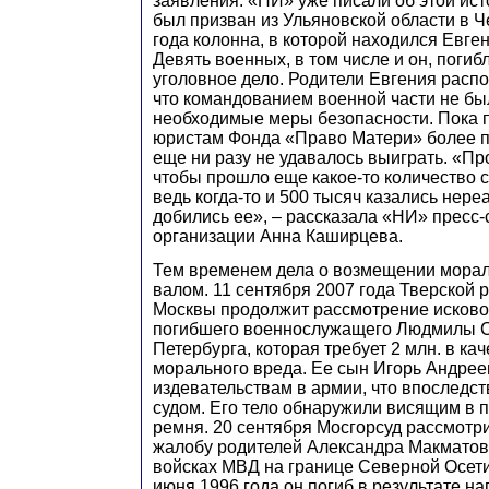
заявления. «НИ» уже писали об этой ист
был призван из Ульяновской области в Ч
года колонна, в которой находился Евген
Девять военных, в том числе и он, поги
уголовное дело. Родители Евгения расп
что командованием военной части не б
необходимые меры безопасности. Пока 
юристам Фонда «Право Матери» более 
еще ни разу не удавалось выиграть. «Про
чтобы прошло еще какое-то количество 
ведь когда-то и 500 тысяч казались нер
добились ее», – рассказала «НИ» пресс-
организации Анна Каширцева.
Тем временем дела о возмещении морал
валом. 11 сентября 2007 года Тверской 
Москвы продолжит рассмотрение исково
погибшего военнослужащего Людмилы Ст
Петербурга, которая требует 2 млн. в ка
морального вреда. Ее сын Игорь Андрее
издевательствам в армии, что впоследс
судом. Его тело обнаружили висящим в п
ремня. 20 сентября Мосгорсуд рассмотр
жалобу родителей Александра Макматов
войсках МВД на границе Северной Осети
июня 1996 года он погиб в результате н