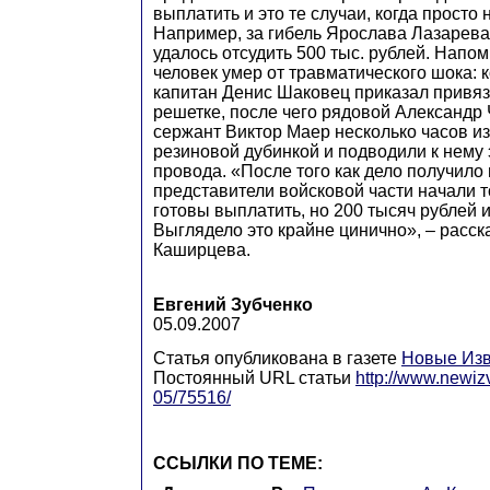
выплатить и это те случаи, когда просто 
Например, за гибель Ярослава Лазарева
удалось отсудить 500 тыс. рублей. Напо
человек умер от травматического шока: 
капитан Денис Шаковец приказал привяз
решетке, после чего рядовой Александ
сержант Виктор Маер несколько часов и
резиновой дубинкой и подводили к нему
провода. «После того как дело получило
представители войсковой части начали т
готовы выплатить, но 200 тысяч рублей 
Выглядело это крайне цинично», – расск
Каширцева.
Евгений Зубченко
05.09.2007
Статья опубликована в газете
Новые Изв
Постоянный URL статьи
http://www.newiz
05/75516/
ССЫЛКИ ПО ТЕМЕ: