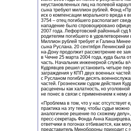
неустановленных лиц на полевой караул.
сына требуют миллион рублей. Фонд «П
иск о компенсации морального вреда к 
3754 – отец погибшего располагает свед
нападение было спровоцировано офицер
2007 года. Лефортовский районный суд 
родителям погибшего в удовлетворении 
Миллион рублей требует и Галина Минеев
сына Руслана. 20 сентября Ленинский р
на-Дону продолжит рассмотрение ее зая
в Чечне 25 марта 2004 года, куда была 
часть. Начальник инженерной службы в/
Кудрявцев решил установить четыре пе
заграждения у КПП двух военных частей.
с Русланом погибли десять военнослуж
частей. Грозненским судом действия Ку
расценены как халатность, но уголовной
не понес в связи с применением к нему 
«Проблема в том, что у нас отсутствует 
практика на эту тему, чтобы судье можно
аналогичное решение по схожему делу»,
пресс-секретарь Фонда Анна Каширцева.
ответчики в погонах отбиваются, как могу
представитель Минобороны приходит с г