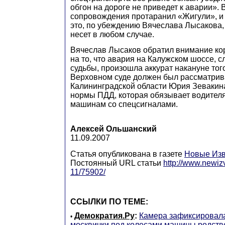
обгон на дороге не приведет к аварии».
сопровождения протаранил «Жигули», и 
это, по убеждению Вячеслава Лысакова,
несет в любом случае.
Вячеслав Лысаков обратил внимание к
на то, что авария на Калужском шоссе, 
судьбы, произошла аккурат накануне того
Верховном суде должен был рассматрив
Калининградской области Юрия Зевакина
нормы ПДД, которая обязывает водителя
машинам со спецсигналами.
Алексей Ольшанский
11.09.2007
Статья опубликована в газете
Новые Изв
Постоянный URL статьи
http://www.newiz
11/75902/
ССЫЛКИ ПО ТЕМЕ:
Демократия.Ру
:
Камера зафиксировал
•
москвички под колесами машины родст