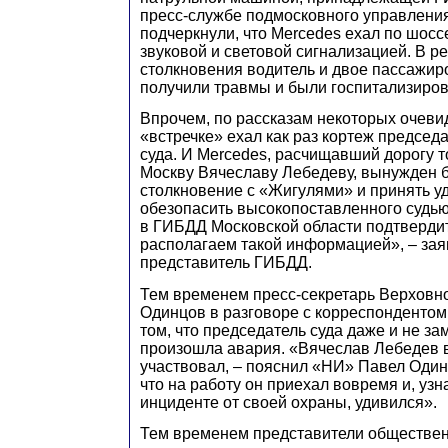
пресс-службе подмосковного управлен
подчеркнули, что Mercedes ехал по шосс
звуковой и световой сигнализацией. В ре
столкновения водитель и двое пассажи
получили травмы и были госпитализиров
Впрочем, по рассказам некоторых очеви
«встречке» ехал как раз кортеж председ
суда. И Mercedes, расчищавший дорогу 
Москву Вячеславу Лебедеву, вынужден 
столкновение с «Жигулями» и принять уд
обезопасить высокопоставленного судью
в ГИБДД Московской области подтвердит
располагаем такой информацией», – за
представитель ГИБДД.
Тем временем пресс-секретарь Верховно
Одинцов в разговоре с корреспонденто
том, что председатель суда даже и не зам
произошла авария. «Вячеслав Лебедев 
участвовал, – пояснил «НИ» Павел Одинц
что на работу он приехал вовремя и, у
инциденте от своей охраны, удивился».
Тем временем представители обществен