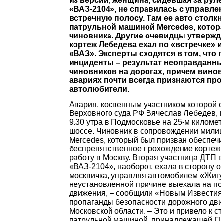
из версий, женщина, сидевшая за ру
«ВАЗ-2104», не справилась с управле
встречную полосу. Там ее авто столк
патрульной машиной Mercedes, кото
чиновника. Другие очевидцы утвержда
кортеж Лебедева ехал по «встречке» 
«ВАЗ». Эксперты сходятся в том, что
инциденты – результат неоправданн
чиновников на дорогах, причем вино
авариях почти всегда признаются пр
автолюбители.
Авария, косвенным участником которой 
Верховного суда РФ Вячеслав Лебедев,
9.30 утра в Подмосковье на 25-м киломе
шоссе. Чиновник в сопровождении мили
Mercedes, который был призван обеспеч
беспрепятственное прохождение кортежа
работу в Москву. Вторая участница ДТП
«ВАЗ-2104», наоборот, ехала в сторону о
москвичка, управляя автомобилем «Жигу
неустановленной причине выехала на по
движения, – сообщили «Новым Известия
пропаганды безопасности дорожного д
Московской области. – Это и привело к 
патрульной машиной, принадлежащей Г