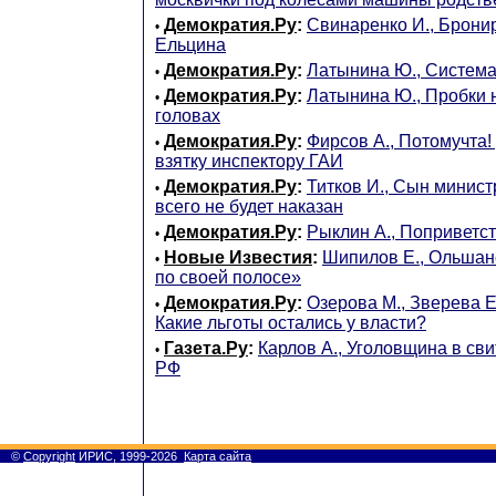
Демократия.Ру
:
Свинаренко И., Брон
•
Ельцина
Демократия.Ру
:
Латынина Ю., Система
•
Демократия.Ру
:
Латынина Ю., Пробки н
•
головах
Демократия.Ру
:
Фирсов А., Потомучта!
•
взятку инспектору ГАИ
Демократия.Ру
:
Титков И., Сын минис
•
всего не будет наказан
Демократия.Ру
:
Рыклин А., Поприветс
•
Новые Известия
:
Шипилов Е., Ольшан
•
по своей полосе»
Демократия.Ру
:
Озерова М., Зверева Е
•
Какие льготы остались у власти?
Газета.Ру
:
Карлов А., Уголовщина в сви
•
РФ
©
Copyright
ИРИС, 1999-2026
Карта сайта