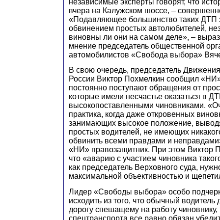
независимые эксперты говорят, что ист
вчера на Калужском шоссе, – совершенн
«Подавляющее большинство таких ДТП 
обвинением простых автолюбителей, нез
виновны ли они на самом деле», – выра
мнение председатель общественной орг
автомобилистов «Свобода выбора» Вяч
В свою очередь, председатель Движени
России Виктор Похмелкин сообщил «НИ»,
постоянно поступают обращения от про
которые имели несчастье оказаться в ДТ
высокопоставленными чиновниками. «О
практика, когда даже откровенных винов
занимающих высокое положение, выводят
простых водителей, не имеющих никаког
обвинить всеми правдами и неправдами
«НИ» правозащитник. При этом Виктор 
что «аварию с участием чиновника таког
как председатель Верховного суда, нужн
максимальной объективностью и щепети
Лидер «Свободы выбора» особо подчерк
исходить из того, что обычный водитель 
дорогу спешащему на работу чиновнику, 
спецтранспорта все равно обязан убедить