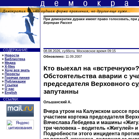
При демократии дураки имеют право голосовать, при д
Бертран Рассел
СОДЕРЖАНИЕ:
08.08.2026, суббота. Московское время 09:15
»
Новости
Обновлено:
11.09.2007
»
Библиотека
»
Медиа
»
X-files
Кто выехал на «встречную»
»
Хочу все знать
»
Проекты
Обстоятельства аварии с уч
»
Горячая линия
»
Публикации
председателя Верховного с
»
Ссылки
»
О нас
запутанны
»
English
ССЫЛКИ:
Ольшанский А.
Вчера утром на Калужском шоссе про
участием кортежа председателя Верх
Вячеслава Лебедева и машины «Жигу
три человека – водитель «Жигулей» и
Подробности этого инцидента проти