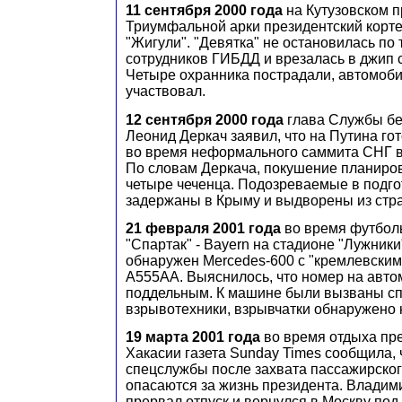
11 сентября 2000 года
на Кутузовском п
Триумфальной арки президентский корт
"Жигули". "Девятка" не остановилась по
сотрудников ГИБДД и врезалась в джип
Четыре охранника пострадали, автомоби
участвовал.
12 сентября 2000 года
глава Службы бе
Леонид Деркач заявил, что на Путина г
во время неформального саммита СНГ в 
По словам Деркача, покушение планиро
четыре чеченца. Подозреваемые в подго
задержаны в Крыму и выдворены из стр
21 февраля 2001 года
во время футбол
"Спартак" - Bayern на стадионе "Лужники
обнаружен Mercedes-600 с "кремлевски
А555АА. Выяснилось, что номер на авто
поддельным. К машине были вызваны с
взрывотехники, взрывчатки обнаружено 
19 марта 2001 года
во время отдыха пре
Хакасии газета Sunday Times сообщила, 
спецслужбы после захвата пассажирског
опасаются за жизнь президента. Владим
прервал отпуск и вернулся в Москву под