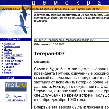
Жестокость законов препятствует их соблюдению.
Шар
Монтескье, барон де ла Бред (1689-1755), французски
философ
СОДЕРЖАНИЕ:
09.08.2026, воскресенье. Московское время 06:01
»
Новости
Обновлено:
15.10.2007
»
Библиотека
»
Медиа
»
X-files
Тегеран-007
»
Хочу все знать
»
Проекты
»
Горячая линия
Соколов Б.
»
Публикации
»
Ссылки
Слухи о будто бы готовящемся в Иране 
»
О нас
»
English
президента Путина, озвученные россий
ссылкой на неназванных представителей
ССЫЛКИ:
заставляют вспомнить историю более че
давности. Речь идет о покушении на Стал
Черчилля, которое якобы готовилось ге
спецслужбами во время встречи "большо
в ноябре-декабре 1943 года.
Впервые эта версия была изложена в в