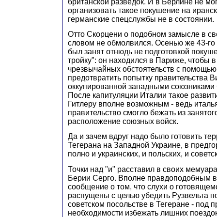
британской разведок. И в Берлине не мог
организовать такое покушение на иранс
германские спецслужбы не в состоянии.
Отто Скорцени о подобном замысле в св
словом не обмолвился. Осенью же 43-г
был занят отнюдь не подготовкой покуш
тройку": он находился в Париже, чтобы 
чрезвычайных обстоятельств с помощью
предотвратить попытку правительства В
оккупированной западными союзниками
После капитуляции Италии такое развит
Гитлеру вполне возможным - ведь италь
правительство смогло бежать из занято
расположение союзных войск.
Да и зачем вдруг надо было готовить те
Тегерана на Западной Украине, в предго
полно и украинских, и польских, и советс
Точки над "и" расставил в своих мемуар
Берии Серго. Вполне правдоподобным в
сообщение о том, что слухи о готовяще
распущены с целью убедить Рузвельта п
советском посольстве в Тегеране - под 
необходимости избежать лишних поездок