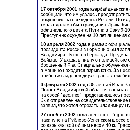
17 октября 2001 года
азербайджанские
сообщили, что им удалось предотвратит
покушение на президента России. По их
теракт должен был гражданин Ирака Кян
официального визита Путина в Баку 9-10
Преступник осужден на 10 лет лишения 
10 апреля 2002 года
в рамках официаль
президента России в Германию был зап
Владимира Путина и Герхарда Шредера 
Веймар. У входа в пивную полицейские
брошенный Fiat. Специально обученная с
в машине находится взрывчатка. За неск
прибытия лидеров двух стран автомобил
6 февраля 2002 года
38-летний Иван За
Погост Владимирской области, попыталс
на своей "десятке", представившись пре
был отправлен на освидетельствование в
заявил, что хотел отрезать Владимиру Пу
27 ноября 2002 года
агентство Regnum 
накануне на Рублево-Успенском шоссе 
со взрывчаткой общим весом 40 кг. Трасс