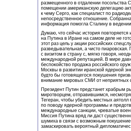
размещенного в отдалении посольства 
помещении американскую делегацию ак
к чему Серго, как специалист по радиоде
непосредственное отношение. Собранна
информация помогла Сталину в ведении
Думаю, что сейчас история повторяется 
на Путина в Иране на самом деле не гото
этот раз цель у акции российских спецсл
разведывательная, а чисто пиаровская. 
с визитом в страну с, мягко говоря, нео
международной репутацией. В мире дав
беспокойство продажа российского оруж
Москвы в развитии иранской ядерной эн
будто бы готовящегося покушения призв
внимание мировых СМИ от неприятных 
Президент Путин предстанет храбрым р
миротворцем, отправившимся, несмотря 
Тегеран, чтобы убедить местных аятолл
по поводу ядерной программы и предотв
международные санкции, чреватые вое
Миссия Путина вряд ли даст существенн
шумиха в связи с возможным покушени
замаскировать вероятный дипломатичес