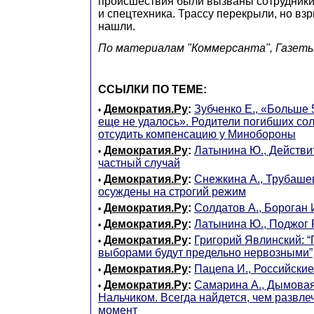
происшествия были вызваны сотрудник
и спецтехника. Трассу перекрыли, но взр
нашли.
По материалам "Коммерсанта", Газеты
ССЫЛКИ ПО ТЕМЕ:
Демократия.Ру
:
Зубченко Е., «Больше 
•
еще не удалось». Родители погибших со
отсудить компенсацию у Минобороны
Демократия.Ру
:
Латынина Ю., Действи
•
частный случай
Демократия.Ру
:
Снежкина А., Трубаше
•
осуждены на строгий режим
Демократия.Ру
:
Солдатов А., Бороган 
•
Демократия.Ру
:
Латынина Ю., Поджог 
•
Демократия.Ру
:
Григорий Явлинский: “
•
выборами будут предельно нервозными”
Демократия.Ру
:
Пацепа И., Российски
•
Демократия.Ру
:
Самарина А., Дымовая
•
Нальчиком. Всегда найдется, чем развле
момент