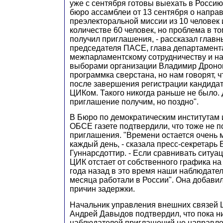
уже с сентября готовы выехать в Россию
бюро ассамблеи от 13 сентября о напра
преэлекторальной миссии из 10 человек 
количестве 60 человек, но проблема в том
получил приглашения, - рассказал главн
председателя ПАСЕ, глава департамент
межпарламентскому сотрудничеству и н
выборами организации Владимир Дронов.
программка сверстана, но нам говорят, ч
после завершения регистрации кандидат
ЦИКом. Такого никогда раньше не было.
приглашение получим, но поздно".
В Бюро по демократическим институтам 
ОБСЕ газете подтвердили, что тоже не 
приглашения. "Времени остается очень м
каждый день, - сказала пресс-секретарь
Гуннарсдоттир. - Если сравнивать ситуац
ЦИК отстает от собственного графика на
года назад в это время наши наблюдате
месяца работали в России". Она добавил
причин задержки.
Начальник управления внешних связей 
Андрей Давыдов подтвердил, что пока н
наблюдателей приглашений не направлен