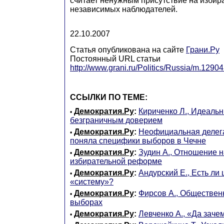
считает ненужным присутствие на избир
независимых наблюдателей.
22.10.2007
Статья опубликована на сайте
Грани.Ру
Постоянный URL статьи
http://www.grani.ru/Politics/Russia/m.12904
ССЫЛКИ ПО ТЕМЕ:
Демократия.Ру
:
Кириченко Л., Идеаль
•
безграничным доверием
Демократия.Ру
:
Неофициальная делег
•
поняла специфики выборов в Чечне
Демократия.Ру
:
Зудин А., Отношение н
•
избирательной реформе
Демократия.Ру
:
Андурский Е., Есть ли
•
«систему»?
Демократия.Ру
:
Фирсов А., Обществен
•
выборах
Демократия.Ру
:
Левченко А., «Да зач
•