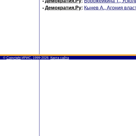
Демократия.Ру
:
Ворожейкина Т., Уско
•
Демократия.Ру
:
Кынев А., Агония влас
•
©
Copyright
ИРИС, 1999-2026
Карта сайта