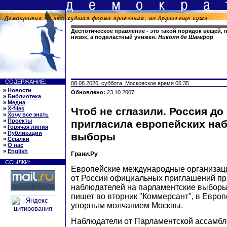
Деспотическое правление - это такой порядок вещей,
низок, а подвластный унижен.
Николя де Шамфор
СОДЕРЖАНИЕ:
08.08.2026, суббота. Московское время 05:35
»
Новости
Обновлено:
23.10.2007
»
Библиотека
»
Медиа
»
X-files
Чтоб не сглазили. Россия до
»
Хочу все знать
»
Проекты
пригласила европейских на
»
Горячая линия
»
Публикации
выборы
»
Ссылки
»
О нас
»
English
Грани.Ру
ССЫЛКИ:
Европейские международные организаци
от России официальных приглашений пр
наблюдателей на парламентские выборы 
пишет во вторник "Коммерсант", в Евро
упорным молчанием Москвы.
Наблюдатели от Парламентской ассамб