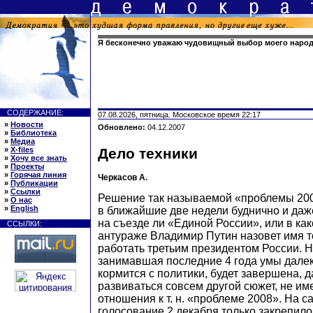
Я бесконечно уважаю чудовищный выбор моего наро
СОДЕРЖАНИЕ:
07.08.2026, пятница. Московское время 22:17
»
Новости
Обновлено:
04.12.2007
»
Библиотека
»
Медиа
»
X-files
Дело техники
»
Хочу все знать
»
Проекты
»
Горячая линия
Черкасов А.
»
Публикации
»
Ссылки
Решение так называемой «проблемы 20
»
О нас
»
English
в ближайшие две недели буднично и даже
на съезде ли «Единой России», или в ка
ССЫЛКИ:
антураже Владимир Путин назовет имя то
работать третьим президентом России. Н
занимавшая последние 4 года умы далеко
кормится с политики, будет завершена, 
развиваться совсем другой сюжет, не и
отношения к т. н. «проблеме 2008». На с
голосование 2 декабря только закрепило