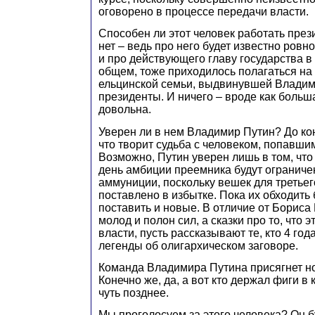
оговорено в процессе передачи власти.
Способен ли этот человек работать пре
нет – ведь про него будет известно ровно
и про действующего главу государства в 1
общем, тоже приходилось полагаться на
ельцинской семьи, выдвинувшей Владим
президенты. И ничего – вроде как больш
довольна.
Уверен ли в нем Владимир Путин? До конца
что творит судьба с человеком, попавши
Возможно, Путин уверен лишь в том, чт
день амбиции преемника будут ограниче
аммуниции, поскольку вешек для третьег
поставлено в избытке. Пока их обходить 
поставить и новые. В отличие от Бориса
молод и полон сил, а сказки про то, что э
власти, пусть рассказывают те, кто 4 год
легенды об олигархическом заговоре.
Команда Владимира Путина присягнет н
Конечно же, да, а вот кто держал фиги в
чуть позднее.
Мы проголосуем за этого человека? Он б