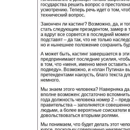
государства решить вопрос о престолон
усмотрению. Теперь речь идет о том, чт
технический вопрос.
Закончен ли кастинг? Возможно, да, и тог
стать следующим президентом, замер в
а вдруг все сорвется в последний момент
подставят – да так, что не только наслед
но и нынешнее положение сохранить буд
А может быть, кастинг завершается в эти
предпринимают последние усилия, чтобы
в том, что «меня, именно меня оставить 
подведу». Возможно, и «план Путина» в
претендентами наизусть, благо текста д
немного.
Мы знаем этого человека? Наверняка да
вполне возможен: достаточно вспомнить,
года должность человека номер 2 – пре
правительства – заполняется совешенн
людьми, а более вероятные соискатели
довольствоваться вторыми ролями.
Мы понимаем, что будет делать этот чело
курсе, поскольку совершенно неизвестно