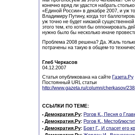
конечно вряд ли удастся набрать столько
«Единой России» в декабре 2007, и уж т
Владимиру Путину, когда тот баллотиров
уж точно не будет никакой существенной
этого тем, кто хотел бы оппонировать д
нужно было бы несколько иначе провести
Проблема 2008 решена? Да. Жаль только
потрачены на такую в общем-то техниче
Глеб Черкасов
04.12.2007
Статья опубликована на сайте
Газета.Ру
Постоянный URL статьи
http://www.gazeta.ru/column/cherkasov/23
ССЫЛКИ ПО ТЕМЕ:
Демократия.Ру
:
Рогов К., Песня о Гла
•
Демократия.Ру
:
Рогов К., Местоблюсти
•
Демократия.Ру
:
Бовт Г., И спасет его к
•