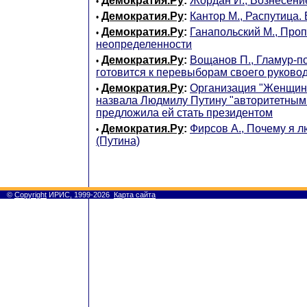
Демократия.Ру
:
Жордан И., Вознесени
•
Демократия.Ру
:
Кантор М., Распутица
•
Демократия.Ру
:
Ганапольский М., Проп
•
неопределенности
Демократия.Ру
:
Вощанов П., Гламур-п
•
готовится к перевыборам своего руково
Демократия.Ру
:
Организация "Женщин
•
назвала Людмилу Путину "авторитетным
предложила ей стать президентом
Демократия.Ру
:
Фирсов А., Почему я 
•
(Путина)
©
Copyright
ИРИС, 1999-2026
Карта сайта