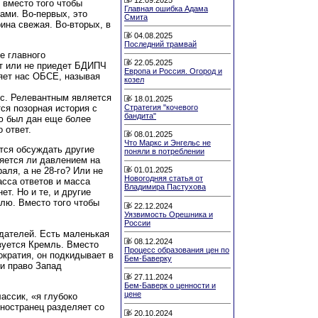
, вместо того чтобы
Главная ошибка Адама
ами. Во-первых, это
Смита
рина свежая. Во-вторых, в
04.08.2025
Последний трамвай
е главного
22.05.2025
ет или не приедет БДИПЧ
Европа и Россия. Огород и
ляет нас ОБСЕ, называя
козел
ос. Релевантным является
18.01.2025
Стратегия "кочевого
ся позорная история с
бандита"
ю был дан еще более
 ответ.
08.01.2025
Что Маркс и Энгельс не
ется обсуждать другие
поняли в потреблении
ляется ли давлением на
аля, а не 28-го? Или не
01.01.2025
Новогодняя статья от
асса ответов и масса
Владимира Пастухова
ет. Но и те, и другие
лю. Вместо того чтобы
22.12.2024
Уязвимость Орешника и
России
дателей. Есть маленькая
08.12.2024
зуется Кремль. Вместо
Процесс образования цен по
ократия, он подкидывает в
Бем-Баверку
и право Запад
27.11.2024
Бем-Баверк о ценности и
цене
ассик, «я глубоко
иностранец разделяет со
20.10.2024