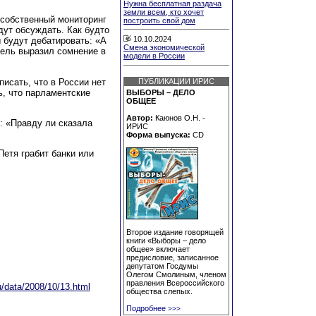
Нужна бесплатная раздача
земли всем, кто хочет
 собственный мониторинг
построить свой дом
дут обсуждать. Как будто
10.10.2024
 будут дебатировать: «А
Смена экономической
ель выразил сомнение в
модели в России
исать, что в России нет
ПУБЛИКАЦИИ ИРИС
, что парламентские
ВЫБОРЫ – ДЕЛО
ОБЩЕЕ
Автор:
Каюнов О.Н. -
: «Правду ли сказала
ИРИС
Форма выпуска:
CD
етя грабит банки или
Второе издание говорящей
книги «Выборы – дело
общее» включает
предисловие, записанное
депутатом Госдумы
Олегом Смолиным, членом
правления Всероссийского
u/data/2008/10/13.html
общества слепых.
Подробнее
>>>