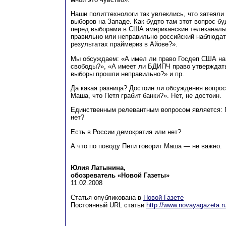
Наши политтехнологи так увлеклись, что затеяли
выборов на Западе. Как будто там этот вопрос бу
перед выборами в США американские телеканалы
правильно или неправильно российский наблюдат
результатах праймериз в Айове?».
Мы обсуждаем: «А имел ли право Госдеп США нап
свободы?», «А имеет ли БДИПЧ право утверждать
выборы прошли неправильно?» и пр.
Да какая разница? Достоин ли обсуждения вопрос
Маша, что Петя грабит банки?». Нет, не достоин.
Единственным релевантным вопросом является: П
нет?
Есть в России демократия или нет?
А что по поводу Пети говорит Маша — не важно.
Юлия Латынина,
обозреватель «Новой Газеты»
11.02.2008
Статья опубликована в
Новой Газете
Постоянный URL статьи
http://www.novayagazeta.r