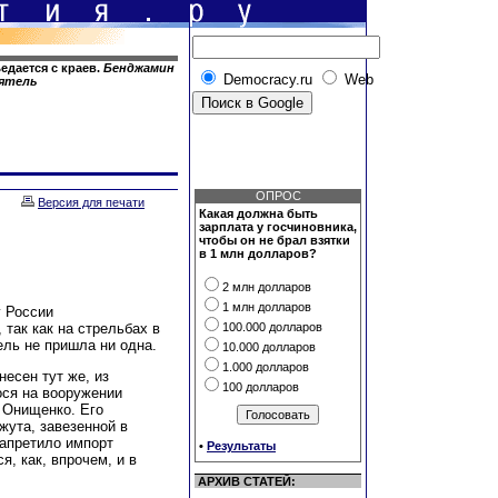
едается с краев.
Бенджамин
Democracy.ru
Web
еятель
ОПРОС
Версия для печати
Какая должна быть
зарплата у госчиновника,
чтобы он не брал взятки
в 1 млн долларов?
2 млн долларов
1 млн долларов
у России
так как на стрельбах в
100.000 долларов
ель не пришла ни одна.
10.000 долларов
1.000 долларов
есен тут же, из
100 долларов
ося на вооружении
н Онищенко. Его
жута, завезенной в
запретило импорт
•
Результаты
я, как, впрочем, и в
АРХИВ СТАТЕЙ: