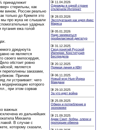
11.04.2026
0% принадлежит
Однажды в одной стране
вер» стерильны, как
отключили Интернет
ким вином, России реально
ак только до Кремля это
28.03.2026
е мы про жука не слышали
Эксплуатация как идея-фикс
Маркса
вспомогательных ударных
м пугания ежа голой
05.01.2026
Надо заниматься
профилактикой диктатур
цах.
31.12.2025
яемого дредноута
Свод понятий Русской
Империи. Конституция
давно не является
Беспредела
ого своего милосердия,
Дело обстоит ровно
20.12.2025
тайской, является
Прямая линия и КВН
и переполнены заказами,
06.11.2025
рубежом. Причем
Новый мэр Нью-Йорка
яд ли устраивает: чего
Мамдани
а модернизацию которого
л., при этом сорвав
29.10.2025
За что идет война
25.09.2025
Обмен и потребление в
экономике
ко важных
исключена из дальнейших
21.09.2025
рокатила Михаила
Адам Смит, бобры, олени и
главой. В случае с
пропорции обмена
кете, которому сказали,
12.09.2025