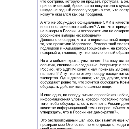
что осетрина, которую он продает, протухла, а он
принести свежей, бросился на покупателя с кулак
никуда не годный способ убедить в том, что осет
нокауте оказался как раз продавец.
А что же обсуждают официальные СМИ в качеств
внешнеполитического события? А вот что: приед
на выборы в России, и оскорбляет или не оскорб
российские выборы несвободными.
Довольно очевидно, что это нерелевантный вопр
то, что прокатили Маргелова. Релевантной являет
подлодкой и «Адмиралом Горшковым», на котору
позорный и, главное, тут же проглоченный обратно
Но эти события крыть, увы, нечем. Поэтому оста
события, специально созданные. Например: а яв
Россию, что БДИПЧ хочет к нам приехать 20 февр
является? И тут же по этому поводу находится м
экспертов. Одни доказывают, что да, другие, что н
обсуждают ровно то, что хочется обсуждать Крем
обсуждать действительно важные вещи.
И еще одно, по поводу визита европейских наблю
информационная уловка, которой постоянно поль
того чтобы обсуждать, есть или нет в России дем
качестве информационной темы вопрос: «Имеет л
утверждать, что в России нет демократии?».
Это беспроигрышный шаг, ибо, как заметил еще кл
презираю мое Отечество, но мне досадно, когда 
мной это чувство».