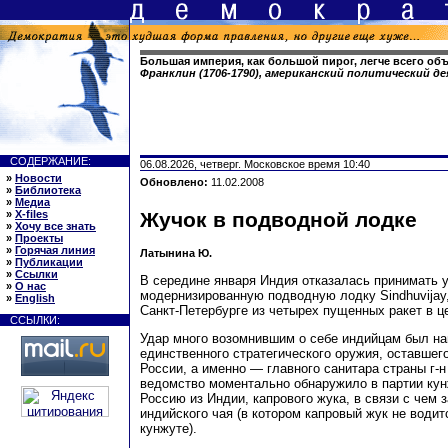
Большая империя, как большой пирог, легче всего объ
Франклин (1706-1790), американский политический д
СОДЕРЖАНИЕ:
06.08.2026, четверг. Московское время 10:40
»
Новости
Обновлено:
11.02.2008
»
Библиотека
»
Медиа
»
X-files
Жучок в подводной лодке
»
Хочу все знать
»
Проекты
»
Горячая линия
Латынина Ю.
»
Публикации
»
Ссылки
В середине января Индия отказалась принимать 
»
О нас
модернизированную подводную лодку Sindhuvijay, 
»
English
Санкт-Петербурге из четырех пущенных ракет в ц
ССЫЛКИ:
Удар много возомнившим о себе индийцам был нан
единственного стратегического оружия, оставшег
России, а именно — главного санитара страны г-
ведомство моментально обнаружило в партии кун
Россию из Индии, капрового жука, в связи с чем 
индийского чая (в котором капровый жук не водитс
кунжуте).