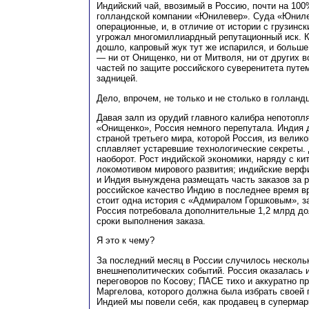
Индийский чай, ввозимый в Россию, почти на 10
голландской компании «Юнилевер». Суда «Юниле
операционные, и, в отличие от истории с грузинс
угрожал многомиллиардный репутационный иск. К
дошло, капровый жук тут же испарился, и больш
— ни от Онищенко, ни от Митволя, ни от других 
частей по защите российского суверенитета путе
задницей.
Дело, впрочем, не только и не столько в голланд
Давая залп из орудий главного калибра непотопл
«Онищенко», Россия немного перепутала. Индия 
страной третьего мира, которой Россия, из велик
сплавляет устаревшие технологические секреты. 
наоборот. Рост индийской экономики, наряду с ки
локомотивом мирового развития; индийские верф
и Индия вынуждена размещать часть заказов за 
российское качество Индию в последнее время вр
стоит одна история с «Адмиралом Горшковым», з
Россия потребовала дополнительные 1,2 млрд дол
сроки выполнения заказа.
Я это к чему?
За последний месяц в России случилось несколь
внешнеполитических событий. Россия оказалась 
переговоров по Косову; ПАСЕ тихо и аккуратно п
Маргелова, которого должна была избрать своей 
Индией мы повели себя, как продавец в супермар