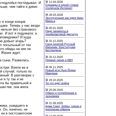
11.04.2026
 исподлобья поглядывал. И
Однажды в одной стране
ьше, чем тайги и диких
отключили Интернет
28.03.2026
Эксплуатация как идея-фикс
Маркса
у в конце концов
щаке. Теперь у нас везде
05.01.2026
 нельзя без страхового
Надо заниматься
ах. И вот я подумала: а
профилактикой диктатур
заповедники? И куда
не добьет егерь?
31.12.2025
Свод понятий Русской
ел посыльный от тех
Империи. Конституция
что обиды на нее не
Беспредела
. Жених ждет.
20.12.2025
а сына. Развелись.
Прямая линия и КВН
06.11.2025
стриг. Взяли ее в
Новый мэр Нью-Йорка
й случай, только по
Мамдани
жный. В разговорах с
е и ту так и не
29.10.2025
ила бы правильной и
За что идет война
ашестве, она жила
25.09.2025
Обмен и потребление в
экономике
21.09.2025
жика, ушедшего в
Адам Смит, бобры, олени и
. Он, конечно, не
пропорции обмена
, ни в постсоветском
12.09.2025