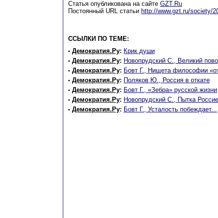
Статья опубликована на сайте
GZT.Ru
Постоянный URL статьи
http://www.gzt.ru/society/
ССЫЛКИ ПО ТЕМЕ:
Демократия.Ру
:
Крик души
•
Демократия.Ру
:
Новопрудский С., Великий пово
•
Демократия.Ру
:
Бовт Г., Нищета философии «о
•
Демократия.Ру
:
Поляков Ю., Россия в откате
•
Демократия.Ру
:
Бовт Г., «Зебра» русской жизни
•
Демократия.Ру
:
Новопрудский С., Пытка Росси
•
Демократия.Ру
:
Бовт Г., Усталость побеждает...
•