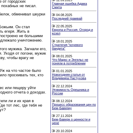
е от городских
Главная ошибка Адама
в похабных не писал.
Смита
белок, обменивал шкурки
04.08.2025
Последний трамвай
22.05.2025
 Божьим. Он стал
Европа и Россия. Огород и
ь егеря. Жить в
козел
 построено не большими
подлежало уничтожению.
18.01.2025
Стратегия "кочевого
ого мужика. Загнали его,
бандита"
я. Уходя от погони, мужик
08.01.2025
ву, чтобы врагу не
Что Маркс и Энгельс не
поняли в потреблении
 Уж на что частое было
01.01.2025
ило просеивать тех, кто
Новогодняя статья от
Владимира Пастухова
22.12.2024
лес или пещеру уйти
Уязвимость Орешника и
годного отчета о доходах.
России
или ли и их края в
08.12.2024
Процесс образования цен по
де тот лес, где тебя не
Бем-Баверку
дут?
27.11.2024
Бем-Баверк о ценности и
цене
20.10.2024