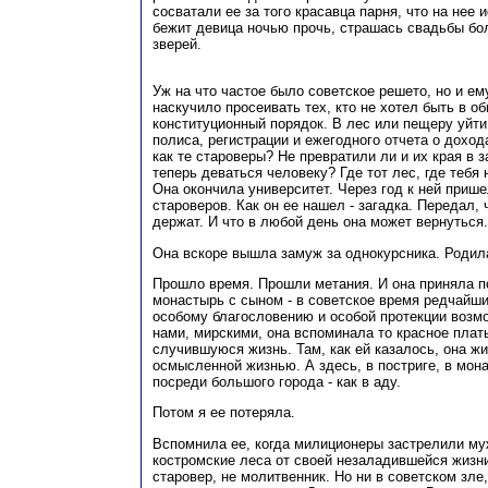
сосватали ее за того красавца парня, что на нее
бежит девица ночью прочь, страшась свадьбы бол
зверей.
Уж на что частое было советское решето, но и ем
наскучило просеивать тех, кто не хотел быть в об
конституционный порядок. В лес или пещеру уйти
полиса, регистрации и ежегодного отчета о доход
как те староверы? Не превратили ли и их края в 
теперь деваться человеку? Где тот лес, где тебя 
Она окончила университет. Через год к ней приш
староверов. Как он ее нашел - загадка. Передал, 
держат. И что в любой день она может вернуться
Она вскоре вышла замуж за однокурсника. Родил
Прошло время. Прошли метания. И она приняла по
монастырь с сыном - в советское время редчайши
особому благословению и особой протекции возмо
нами, мирскими, она вспоминала то красное плать
случившуюся жизнь. Там, как ей казалось, она ж
осмысленной жизнью. А здесь, в постриге, в мон
посреди большого города - как в аду.
Потом я ее потеряла.
Вспомнила ее, когда милиционеры застрелили му
костромские леса от своей незаладившейся жизни
старовер, не молитвенник. Но ни в советском зле