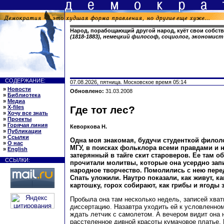
Народ, порабощающий другой народ, куёт свои собст
(1818-1883), немецкий философ, социолог, экономист
СОДЕРЖАНИЕ:
07.08.2026, пятница. Московское время 05:14
»
Новости
Обновлено:
31.03.2008
»
Библиотека
»
Медиа
»
X-files
Где тот лес?
»
Хочу все знать
»
Проекты
»
Горячая линия
Кеворкова Н.
»
Публикации
»
Ссылки
Одна моя знакомая, будучи студенткой филол
»
О нас
МГУ, в поисках фольклора всеми правдами и 
»
English
затерянный в тайге скит староверов. Ее там о
ССЫЛКИ:
прочитали молитвы, которые она усердно запи
народное творчество. Помолились с нею пер
Спать уложили. Наутро показали, как живут, ка
картошку, горох собирают, как грибы и ягоды 
Пробыла она там несколько недель, записей хват
диссертацию. Назавтра уходить ей к условленном
ждать летчик с самолетом. А вечером видит она 
расстеленное дивной красоты кумачовое платье. 