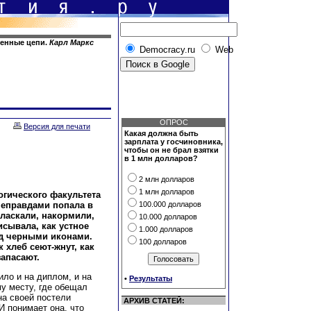
венные цепи.
Карл Маркс
Democracy.ru
Web
ОПРОС
Версия для печати
Какая должна быть
зарплата у госчиновника,
чтобы он не брал взятки
в 1 млн долларов?
2 млн долларов
1 млн долларов
огического факультета
неправдами попала в
100.000 долларов
бласкали, накормили,
10.000 долларов
сывала, как устное
1.000 долларов
ед черными иконами.
100 долларов
к хлеб сеют-жнут, как
запасают.
ило и на диплом, и на
•
Результаты
у месту, где обещал
на своей постели
АРХИВ СТАТЕЙ:
И понимает она, что