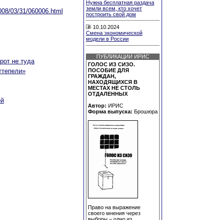
Нужна бесплатная раздача
земли всем, кто хочет
2008/03/31/060006.html
построить свой дом
10.10.2024
Смена экономической
модели в России
ПУБЛИКАЦИИ ИРИС
рот не туда
ГОЛОС ИЗ СИЗО.
ттепели»
ПОСОБИЕ ДЛЯ
ГРАЖДАН,
НАХОДЯЩИХСЯ В
МЕСТАХ НЕ СТОЛЬ
ОТДАЛЕННЫХ
ей
Автор:
ИРИС
Форма выпуска:
Брошюра
Право на выражение
своего мнения через
выборы – одно из