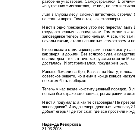
разбое не участвовал. Самоустранился. В отличи
«внутренних эмигрантов», не пил, не пел и стихо
Жил в глухом лесу, сложил пятистенок, стрелял 
на соль и порох. Точно так, как староверы.
И вот в одно прекрасное утро лес перестал быть
государственным заповедником. Там стали рыскат
заповеднике теперь стало нельзя. А все, что там
начальниками, стало называться самостроем и 
Егеря вместе с милиционерами начали охоту на эт
как зверя, и добили. Без всякого суда и следстви
спалил дом - точь-в-точь как русские сожгли Моск
досталась. И отстреливался, покуда жив был.
Раньше бежали на Дон, Кавказ, на Волгу, в леса.
советское решето, но и ему в конце концов наскуч
не хотел быть в общаке.
Теперь у нас везде конституционный порядок. В 
нельзя без страхового полиса, регистрации и еже
И вот я подумала: а как те староверы? Не преврат
заповедники? И куда теперь деваться человеку? Г
добьет егерь? Где тот скит, где все простили и ж
Надежда Кеворкова
31.03.2008