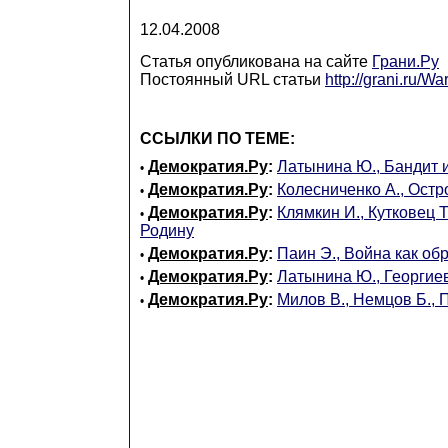
12.04.2008
Статья опубликована на сайте
Грани.Ру
Постоянный URL статьи
http://grani.ru/W
ССЫЛКИ ПО ТЕМЕ:
Демократия.Ру
:
Латынина Ю., Бандит 
•
Демократия.Ру
:
Колесниченко А., Ост
•
Демократия.Ру
:
Клямкин И., Кутковец Т
•
Родину
Демократия.Ру
:
Паин Э., Война как об
•
Демократия.Ру
:
Латынина Ю., Георгиев
•
Демократия.Ру
:
Милов В., Немцов Б., 
•