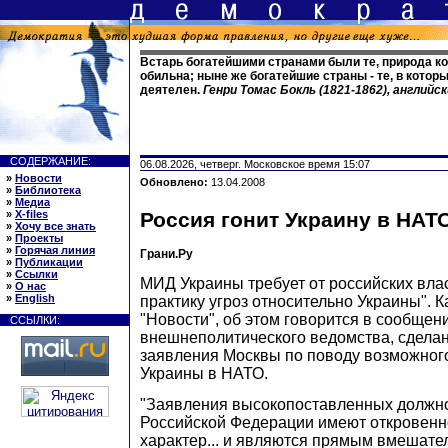
Встарь богатейшими странами были те, природа к
обильна; ныне же богатейшие страны - те, в котор
деятелен.
Генри Томас Бокль (1821-1862), английс
СОДЕРЖАНИЕ:
06.08.2026, четверг. Московское время 15:07
»
Новости
Обновлено:
13.04.2008
»
Библиотека
»
Медиа
»
X-files
Россия гонит Украину в НАТ
»
Хочу все знать
»
Проекты
»
Горячая линия
Грани.Ру
»
Публикации
»
Ссылки
МИД Украины требует от российских вла
»
О нас
»
English
практику угроз относительно Украины". 
"Новости", об этом говорится в сообщен
ССЫЛКИ:
внешнеполитического ведомства, сделан
заявления Москвы по поводу возможног
Украины в НАТО.
"Заявления высокопоставленных должн
Российской Федерации имеют откровенн
характер... и являются прямым вмешате