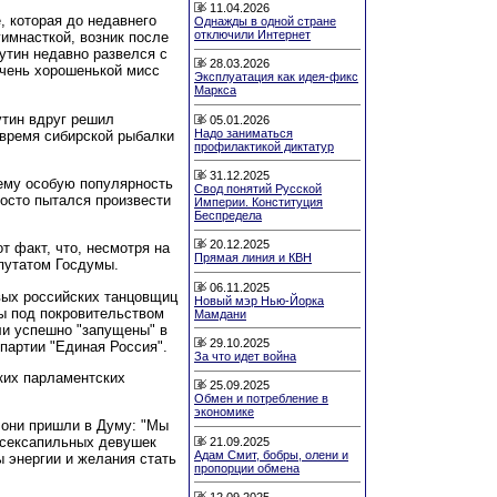
11.04.2026
, которая до недавнего
Однажды в одной стране
отключили Интернет
имнасткой, возник после
Путин недавно развелся с
28.03.2026
очень хорошенькой мисс
Эксплуатация как идея-фикс
Маркса
утин вдруг решил
05.01.2026
Надо заниматься
 время сибирской рыбалки
профилактикой диктатур
31.12.2025
 ему особую популярность
Свод понятий Русской
росто пытался произвести
Империи. Конституция
Беспредела
20.12.2025
т факт, что, несмотря на
Прямая линия и КВН
путатом Госдумы.
06.11.2025
вых российских танцовщиц
Новый мэр Нью-Йорка
ы под покровительством
Мамдани
ли успешно "запущены" в
29.10.2025
партии "Единая Россия".
За что идет война
ких парламентских
25.09.2025
Обмен и потребление в
экономике
 они пришли в Думу: "Мы
 сексапильных девушек
21.09.2025
Адам Смит, бобры, олени и
 энергии и желания стать
пропорции обмена
12.09.2025