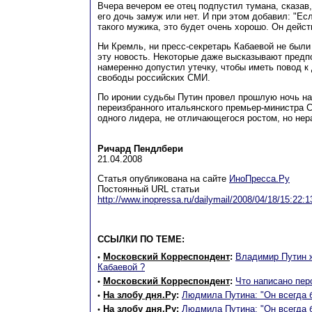
Вчера вечером ее отец подпустил тумана, сказав
его дочь замуж или нет. И при этом добавил: "Ес
такого мужика, это будет очень хорошо. Он дейст
Ни Кремль, ни пресс-секретарь Кабаевой не были
эту новость. Некоторые даже высказывают предп
намеренно допустил утечку, чтобы иметь повод
свободы российских СМИ.
По иронии судьбы Путин провел прошлую ночь на
переизбранного итальянского премьер-министра 
одного лидера, не отличающегося ростом, но не
Ричард Пендлбери
21.04.2008
Статья опубликована на сайте
ИноПресса.Ру
Постоянный URL статьи
http://www.inopressa.ru/dailymail/2008/04/18/15:22:
ССЫЛКИ ПО ТЕМЕ:
Московский Корреспондент
:
Владимир Путин 
•
Кабаевой ?
Московский Корреспондент
:
Что написано пер
•
На злобу дня.Ру
:
Людмила Путина: "Он всегда 
•
На злобу дня.Ру
:
Людмила Путина: "Он всегда 
•