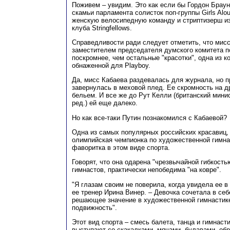
Поживем – увидим. Это как если бы Гордон Браун
скамьи парламента солисток поп-группы Girls Alo
женскую велосипедную команду и стриптизерш из
клуба Stringfellows.
Справедливости ради следует отметить, что мис
заместителем председателя думского комитета 
поскромнее, чем остальные "красотки", одна из к
обнаженной для Playboy.
Да, мисс Кабаева раздевалась для журнала, но 
завернулась в меховой плед. Ее скромность на 
бельем. И все же до Рут Келли (британский мини
ред.) ей еще далеко.
Но как все-таки Путин познакомился с Кабаевой?
Одна из самых популярных российских красавиц,
олимпийская чемпионка по художественной гимна
фаворитка в этом виде спорта.
Говорят, что она одарена "чрезвычайной гибкость
гимнастов, практически непобедима "на ковре".
"Я глазам своим не поверила, когда увидела ее в
ее тренер Ирина Винер. – Девочка сочетала в се
решающее значение в художественной гимнастике
подвижность".
Этот вид спорта – смесь балета, танца и гимнаст
выступают со скакалками, мячами, булавами, обр