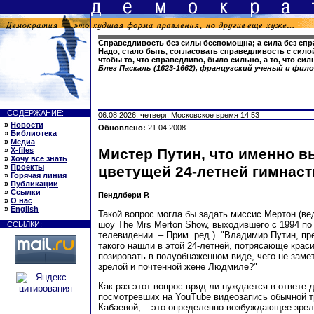
Справедливость без силы беспомощна; а сила без спр
Надо, стало быть, согласовать справедливость с силой
чтобы то, что справедливо, было сильно, а то, что си
Блез Паскаль (1623-1662), французский ученый и фил
СОДЕРЖАНИЕ:
06.08.2026, четверг. Московское время 14:53
»
Новости
Обновлено:
21.04.2008
»
Библиотека
»
Медиа
»
X-files
Мистер Путин, что именно в
»
Хочу все знать
»
Проекты
цветущей 24-летней гимнаст
»
Горячая линия
»
Публикации
»
Ссылки
Пендлбери Р.
»
О нас
»
English
Такой вопрос могла бы задать миссис Мертон (ве
шоу The Mrs Merton Show, выходившего с 1994 по
ССЫЛКИ:
телевидении. – Прим. ред.). "Владимир Путин, пр
такого нашли в этой 24-летней, потрясающе крас
позировать в полуобнаженном виде, чего не заме
зрелой и почтенной жене Людмиле?"
Как раз этот вопрос вряд ли нуждается в ответе
посмотревших на YouTube видеозапись обычной 
Кабаевой, – это определенно возбуждающее зре