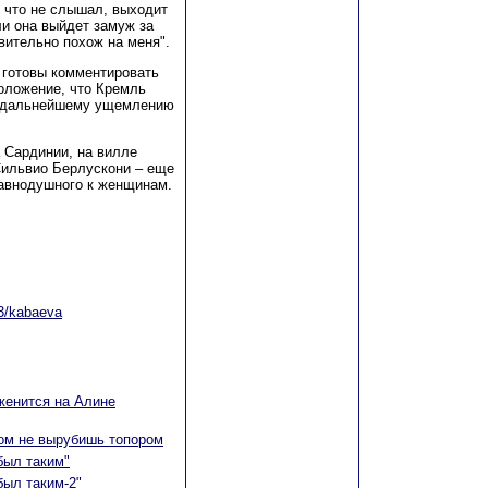
, что не слышал, выходит
ли она выйдет замуж за
вительно похож на меня".
 готовы комментировать
оложение, что Кремль
 к дальнейшему ущемлению
 Сардинии, на вилле
Сильвио Берлускони – еще
равнодушного к женщинам.
13/kabaeva
женится на Алине
ом не вырубишь топором
был таким"
был таким-2"