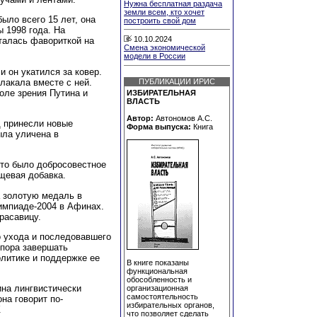
Нужна бесплатная раздача
земли всем, кто хочет
ыло всего 15 лет, она
построить свой дом
 1998 года. На
10.10.2024
талась фавориткой на
Смена экономической
модели в России
и он укатился за ковер.
лакала вместе с ней.
ПУБЛИКАЦИИ ИРИС
поле зрения Путина и
ИЗБИРАТЕЛЬНАЯ
ВЛАСТЬ
Автор:
Автономов А.С.
д принесли новые
Форма выпуска:
Книга
ыла уличена в
это было добросовестное
щевая добавка.
а золотую медаль в
импиаде-2004 в Афинах.
расавицу.
о ухода и последовавшего
 пора завершать
олитике и поддержке ее
В книге показаны
функциональная
обособленность и
ина лингвистически
организационная
самостоятельность
на говорит по-
избирательных органов,
.
что позволяет сделать