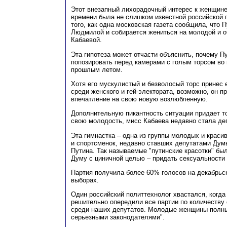
Этот внезапный лихорадочный интерес к женщине
времени была не слишком известной российской г
того, как одна московская газета сообщила, что 
Людмилой и собирается жениться на молодой и 
Кабаевой.
Эта гипотеза может отчасти объяснить, почему П
попозировать перед камерами с голым торсом во
прошлым летом.
Хотя его мускулистый и безволосый торс принес
среди женского и гей-электората, возможно, он п
впечатление на свою новую возлюбленную.
Дополнительную пикантность ситуации придает то
свою молодость, мисс Кабаева недавно стала де
Эта гимнастка – одна из группы молодых и краси
и спортсменок, недавно ставших депутатами Дум
Путина. Так называемые "путинские красотки" бы
Думу с циничной целью – придать сексуальности 
Партия получила более 60% голосов на декабрьс
выборах.
Один российский политтехнолог хвастался, когда
решительно опередили все партии по количеству
среди наших депутатов. Молодые женщины полны
серьезными законодателями".