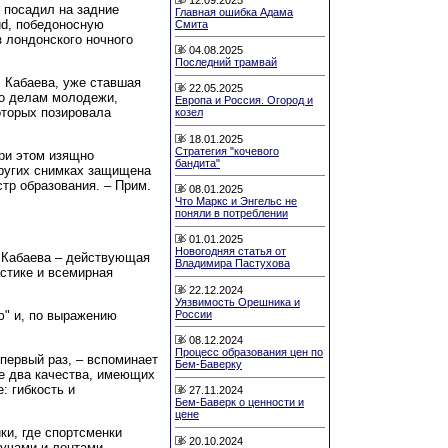
 посадил на задние
Главная ошибка Адама
ud, победоносную
Смита
 лондонского ночного
04.08.2025
Последний трамвай
с Кабаева, уже ставшая
22.05.2025
по делам молодежи,
Европа и Россия. Огород и
оторых позировала
козел
18.01.2025
Стратегия "кочевого
при этом изящно
бандита"
других снимках защищена
стр образования. – Прим.
08.01.2025
Что Маркс и Энгельс не
поняли в потреблении
01.01.2025
Новогодняя статья от
 Кабаева – действующая
Владимира Пастухова
стике и всемирная
22.12.2024
Уязвимость Орешника и
России
ю" и, по выражению
08.12.2024
Процесс образования цен по
 первый раз, – вспоминает
Бем-Баверку
бе два качества, имеющих
: гибкость и
27.11.2024
Бем-Баверк о ценности и
цене
ики, где спортсменки
20.10.2024
учами и лентами.