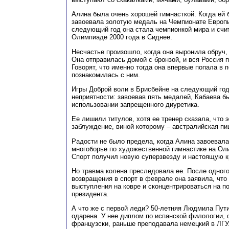
Алина была очень хорошей гимнасткой. Когда ей б
завоевала золотую медаль на Чемпионате Европы
следующий год она стала чемпионкой мира и счи
Олимпиаде 2000 года в Сиднее.
Несчастье произошло, когда она выронила обруч, 
Она отправилась домой с бронзой, и вся Россия п
Говорят, что именно тогда она впервые попала в 
познакомилась с ним.
Игры Доброй воли в Брисбейне на следующий го
неприятности: завоевав пять медалей, Кабаева б
использовании запрещенного диуретика.
Ее лишили титулов, хотя ее тренер сказала, что 
заблуждение, виной которому – австралийская пи
Радости не было предела, когда Алина завоевал
многоборье по художественной гимнастике на Ол
Спорт получил новую суперзвезду и настоящую к
Но травма колена преследовала ее. После одног
возвращения в спорт в феврале она заявила, что
выступления на ковре и сконцентрироваться на п
президента.
А что же с первой леди? 50-летняя Людмила Пут
одарена. У нее диплом по испанской филологии, о
французски, раньше преподавала немецкий в ЛГУ