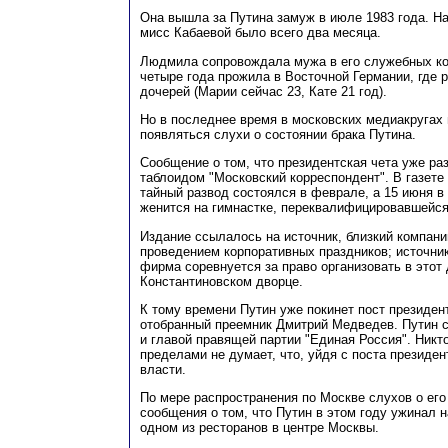
Она вышла за Путина замуж в июле 1983 года. Н
мисс Кабаевой было всего два месяца.
Людмила сопровождала мужа в его служебных ко
четыре года прожила в Восточной Германии, где 
дочерей (Марии сейчас 23, Кате 21 год).
Но в последнее время в московских медиакругах
появляться слухи о состоянии брака Путина.
Сообщение о том, что президентская чета уже ра
таблоидом "Московский корреспондент". В газете
тайный развод состоялся в феврале, а 15 июня в
женится на гимнастке, переквалифицировавшейся
Издание ссылалось на источник, близкий компан
проведением корпоративных праздников; источник
фирма соревнуется за право организовать в этот
Константиновском дворце.
К тому времени Путин уже покинет пост президент
отобранный преемник Дмитрий Медведев. Путин 
и главой правящей партии "Единая Россия". Никто
пределами не думает, что, уйдя с поста президен
власти.
По мере распространения по Москве слухов о его
сообщения о том, что Путин в этом году ужинал 
одном из ресторанов в центре Москвы.