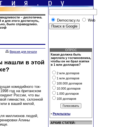
аведливости – деспотична.
Democracy.ru
Web
 и для этого достигнуть,
льно, было справедливо.
ософ
ОПРОС
Версия для печати
Какая должна быть
зарплата у госчиновника,
ы нашли в этой
чтобы он не брал взятки
в 1 млн долларов?
ке?
2 млн долларов
1 млн долларов
100.000 долларов
дущая комедийного ток-
10.000 долларов
 1998 год на британском
1.000 долларов
езидент России, что вы
100 долларов
ивой гимнастке, склонной
тили в вашей милой,
•
Результаты
 для миллионов людей,
тренировки Алины
АРХИВ СТАТЕЙ:
лище.