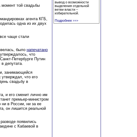
вывод о возможности
а момент той свадьбы
выделения отдельной
ветви власти –
избирательной.
мандировках агента КГБ,
Подробнее
>>>
родилась одна из их двух
 все чаще стали
звелась, было
напечатано
 утверждалось, что
 Санкт-Петербурге Путин
 в депутата.
ии, занимающейся
 утверждал, что его
 день свадьбу в
а, и его сменит лично им
станет премьер-министром
 ни в России, ни за ее
та, он лишится реальной
 разводе появились
наедине с Кабаевой в