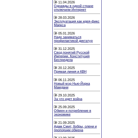
11.04.2026
Однажды в одной стране
отключили Интернет
28.03.2026
Эксплуатация как идея-фикс
Маркса
05.01.2026
Надо заниматься
профилактикой диктатур
31.12.2025
Свод понятий Русской
Империи. Конституция
Беспредела
20.12.2025
Прямая линия и КВН
06.11.2025
Новый мэр Нью-Йорка
Мамдани
29.10.2025
За что идет война
25.09.2025
Обмен и потребление в
экономике
21.09.2025
Адам Смит, бобры, олени и
пропорции обмена
12.09.2025