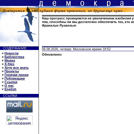
Наш прогресс проверяется не увеличением изобилия у т
тем, способны ли мы достаточно обеспечить тех, кто 
Франклин Рузвельт
СОДЕРЖАНИЕ:
06.08.2026, четверг. Московское время 18:52
»
Новости
Обновлено:
»
Библиотека
»
Медиа
»
X-files
»
Хочу все знать
»
Проекты
»
Горячая линия
»
Публикации
»
Ссылки
»
О нас
»
English
ССЫЛКИ: