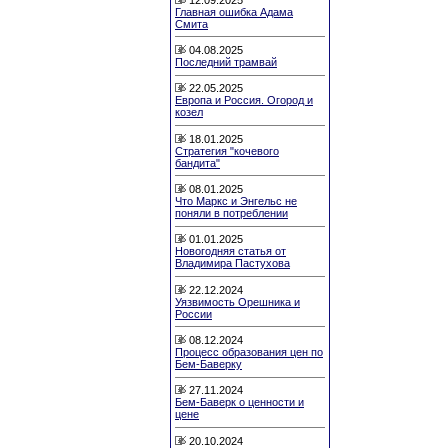
Главная ошибка Адама
Смита
04.08.2025
Последний трамвай
22.05.2025
Европа и Россия. Огород и
козел
18.01.2025
Стратегия "кочевого
бандита"
08.01.2025
Что Маркс и Энгельс не
поняли в потреблении
01.01.2025
Новогодняя статья от
Владимира Пастухова
22.12.2024
Уязвимость Орешника и
России
08.12.2024
Процесс образования цен по
Бем-Баверку
27.11.2024
Бем-Баверк о ценности и
цене
20.10.2024