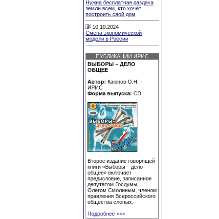
Нужна бесплатная раздача
земли всем, кто хочет
построить свой дом
10.10.2024
Смена экономической
модели в России
ПУБЛИКАЦИИ ИРИС
ВЫБОРЫ – ДЕЛО
ОБЩЕЕ
Автор:
Каюнов О.Н. -
ИРИС
Форма выпуска:
CD
Второе издание говорящей
книги «Выборы – дело
общее» включает
предисловие, записанное
депутатом Госдумы
Олегом Смолиным, членом
правления Всероссийского
общества слепых.
Подробнее
>>>