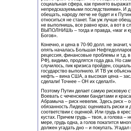
социальная сфера, как принято выражать
непредсказуемыми последствиями». И 
обещать, народу легче не будет и к Пути
относиться не станет. Так уж лучше обеща
не выполнишь, все равно крах, а вот в с
ВЫПОЛНИШЬ – тогда и правда, «маг и к
Богов».
Конечно, и цена в 70-90 долл. не значит, 
опять началась Большая Нефтедолларов
рецессия, финансовые проблемы и т.д. в
РФ), видимо, продлятся года два. Но са
случилось, пик кризиса пройден, социал
государство выполнило. И ТВ уж объяснит
нефть – вина США, а высокая цена – зас
сделали! Точнее – ОН их сделал!».
Поэтому Путин делает самую рисковую ст
Воевать с чеченскими бандитами и крас
Абрамыча – риск невелик. Здесь риск – о
обязанность Лидера: оценивать риски и 
соответствии с оценкой. Или грудь в кре
кустах. Причем грудь – твоя, а голова – н
мере, грудь одна, а голов покатится мног
должен угадать дно – и покупать. Угадал