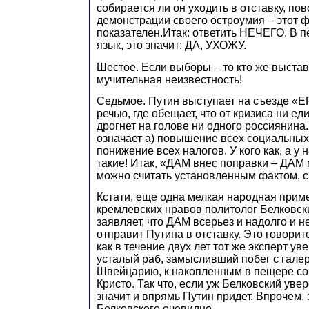
собирается ли он уходить в отставку, по
демонстрации своего остроумия – этот ф
показателен.Итак: ответить НЕЧЕГО. В п
язык, это значит: ДА, УХОЖУ.
Шестое. Если выборы – то кто же выстав
мучительная неизвестность!
Седьмое. Путин выступает на съезде «Е
речью, где обещает, что от кризиса ни е
дрогнет на голове ни одного россиянина.
означает а) повышение всех социальных 
понижение всех налогов. У кого как, а у
такие! Итак, «ДАМ внес поправки – ДАМ 
можно считать установленным фактом, с
Кстати, еще одна мелкая народная приме
кремлевских нравов политолог Белковск
заявляет, что ДАМ всерьез и надолго и н
отправит Путина в отставку. Это говорит
как в течение двух лет тот же эксперт уве
усталый раб, замысливший побег с гале
Швейцарию, к накопленным в пещере с
Кристо. Так что, если уж Белковский увер
значит и впрямь Путин придет. Впрочем, 
Белковского очевидно.