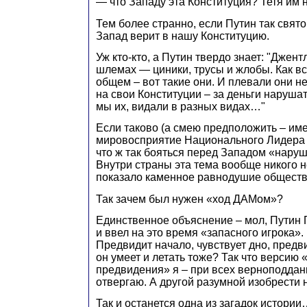
— что Западу эта Конституция? Тетя им
Тем более странно, если Путин так свято 
Запад верит в нашу Конституцию.
Уж кто-кто, а Путин твердо знает: "Джен
шлемах — циники, трусы и жлобы. Как в
общем – вот такие они. И плевали они не 
на свои Конституции – за деньги нарушат,
мы их, видали в разных видах…"
Если таково (а смею предположить – име
мировосприятие Национального Лидера (к
что ж так бояться перед Западом «нару
Внутри страны эта тема вообще никого не
показало каменное равнодушие обществ
Так зачем был нужен «ход ДАМом»?
Единственное объяснение – мол, Пути
и ввел на это время «запасного игрока».
Предвидит начало, чувствует дно, пред
он умеет и летать тоже? Так что версию 
предвидения» я – при всех верноподдан
отвергаю. А другой разумной изобрести н
Так и останется одна из загадок истории