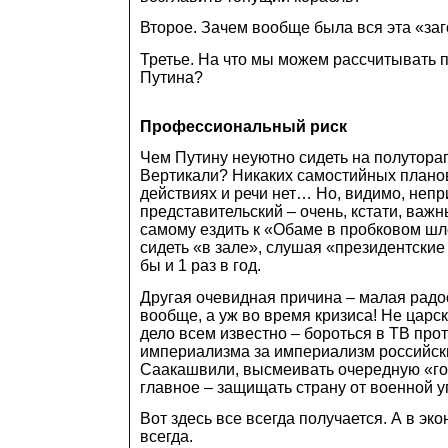
Второе. Зачем вообще была вся эта «за
Третье. На что мы можем рассчитывать
Путина?
Профессиональный риск
Чем Путину неуютно сидеть на полутора
Вертикали? Никаких самостийных планов
действиях и речи нет… Но, видимо, непр
представительский – очень, кстати, важн
самому ездить к «Обаме в пробковом шл
сидеть «в зале», слушая «президентски
бы и 1 раз в год.
Другая очевидная причина – малая радо
вообще, а уж во время кризиса! Не царс
дело всем известно – бороться в ТВ про
империализма за империализм российски
Саакашвили, высмеивать очередную «го
главное – защищать страну от военной у
Вот здесь все всегда получается. А в эк
всегда.