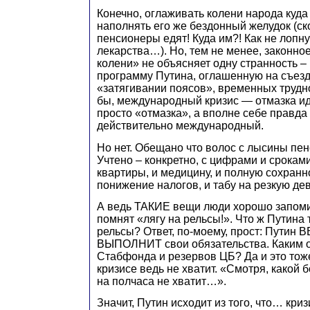
Конечно, оглаживать колени народа куда
наполнять его же бездонный желудок (ск
пенсионеры едят! Куда им?! Как не лопну
лекарства…). Но, тем не менее, законно
колени» не объясняет одну странность 
программу Путина, оглашенную на съезд
«затягивании поясов», временных труднос
бы, международный кризис — отмазка ид
просто «отмазка», а вполне себе правда 
действительно международный.
Но нет. Обещано что волос с лысины пен
Учтено – конкретно, с цифрами и сроками
квартиры, и медицину, и полную сохранн
понижение налогов, и табу на резкую де
А ведь ТАКИЕ вещи люди хорошо запоми
помнят «лягу на рельсы!». Что ж Путина 
рельсы? Ответ, по-моему, прост: Путин 
ВЫПОЛНИТ свои обязательства. Каким о
Стабфонда и резервов ЦБ? Да и это тож
кризисе ведь не хватит. «Смотря, какой 
на полчаса не хватит…».
Значит, Путин исходит из того, что… кри