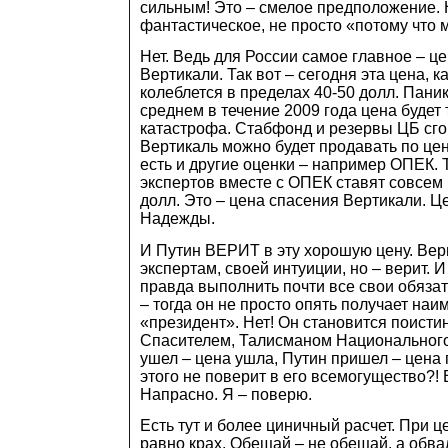
сильным! Это – смелое предположение. 
фантастическое, не просто «потому что м
Нет. Ведь для России самое главное – ц
Вертикали. Так вот – сегодня эта цена, к
колеблется в пределах 40-50 долл. Паник
среднем в течение 2009 года цена будет 
катастрофа. Стабфонд и резервы ЦБ сг
Вертикаль можно будет продавать по ц
есть и другие оценки – например ОПЕК. 
экспертов вместе с ОПЕК ставят совсем 
долл. Это – цена спасения Вертикали. 
Надежды.
И Путин ВЕРИТ в эту хорошую цену. Вери
экспертам, своей интуиции, но – верит. И
правда выполнить почти все свои обязат
– тогда он не просто опять получает на
«президент». Нет! Он становится поист
Спасителем, Талисманом Национального
ушел – цена ушла, Путин пришел – цена 
этого не поверит в его всемогущество?!
Напрасно. Я – поверю.
Есть тут и более циничный расчет. При це
равно крах. Обещай – не обещай, а обва