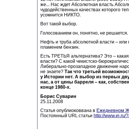
же... Нас ждет Абсолютная власть Абсол
чудодейственных качествах которого теп
усомнится НИКТО.
Вот такой выбор.
Голосованием он, понятно, не решается.
Нефть и труба абсолютной власти – или
пламенем бензин.
Есть ТРЕТЬЯ альтернатива? Это – кака
власти? С какой чекистско-бюрократичес
Либерально-прозападное движение народ
не знаете?
Так что третьей возможност
у Истории нет. А выбор из первых дву
нас, а от цены барреля – как, собстве
конце 1980-х.
Борис Суварин
25.11.2008
Статья опублиоковвана в
Ежедневном Ж
Постоянный URL статьи
http://www.ej.ru