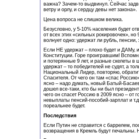
важна? Зачем-то выдвинул. Сейчас задви
ветру и орлу, и сердцу девы нет закона».
Цена вопроса не слишком велика.
Безусловно, у 5-10% населения будет от
от всех этих «сильных рокировочек», но
волнует одно: удержат ли рубль, пенсии, 
Если НЕ удержат – плохо будет и ДАМу, и
Конституции. Горе проигравшим! Вспомня
и потерянные 9 лет, и разные скелеты в
удержат – то победителей не судят, а тол
Национальный Лидер, повторяю, обрати
Спасителя. От чего он там «спас Россию
ясно – надо думать, новый Батый-Басае
дошел все-таки, кто бы ни был президент
чего он спасет Россию в 2009 ясно – от г
невыплаты пенсий-пособий-зарплат и т.д
пореальнее будет.
Последствия
Если Путин не справится с баррелем, по
возвращения в Кремль будут печальны. Н