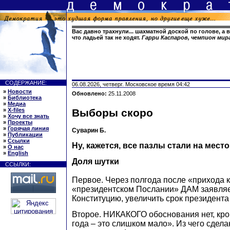
Вас давно трахнули... шахматной доской по голове, а 
что ладьей так не ходят.
Гарри Каспаров, чемпион ми
СОДЕРЖАНИЕ:
06.08.2026, четверг. Московское время 04:42
»
Новости
Обновлено:
25.11.2008
»
Библиотека
»
Медиа
»
X-files
Выборы скоро
»
Хочу все знать
»
Проекты
»
Горячая линия
Суварин Б.
»
Публикации
»
Ссылки
Ну, кажется, все пазлы стали на место
»
О нас
»
English
Доля шутки
ССЫЛКИ:
Первое. Через полгода после «прихода к
«президентском Послании» ДАМ заявляет
Конституцию, увеличить срок президента
Второе. НИКАКОГО обоснования нет, кро
года – это слишком мало». Из чего сдела