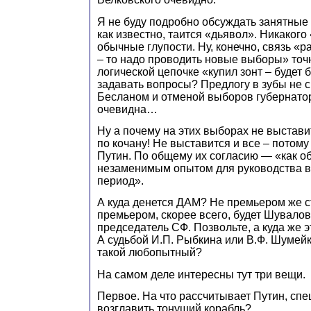
Я не буду подробно обсуждать занятные 
как известно, таится «дьявол». Никакого 
обычные глупости. Ну, конечно, связь «
– то надо проводить новые выборы» точн
логической цепочке «купил зонт – будет б
задавать вопросы? Предлогу в зубы не с
Бесланом и отменой выборов губернато
очевидна…
Ну а почему на этих выборах не выстав
по кочану! Не выставится и все – потому
Путин. По общему их согласию — «как 
незаменимым опытом для руководства в
период».
А куда денется ДАМ? Не премьером же ст
премьером, скорее всего, будет Шувалов
председатель СФ. Позвольте, а куда же
А судьбой И.П. Рыбкина или В.Ф. Шумейк
такой любопытный?
На самом деле интересны тут три вещи.
Первое. На что рассчитывает Путин, сп
возглавить тонущий корабль?