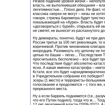
Резкое падение уровня жизни – непопул
власть, не выполнившая обещания – вла
легитимностью… Плохо дело. Не факт, ч
классика «верхи не могут – низы не хотят
говоря, стрелка барометра будет трястис
показывающей на «бурю». Власть будет 
«договориться с бурей», открывать ей ок
не сметет, не вынесет из распахнутого до
Ну демократы, понятно, будут не при дел
России третья за 100 лет революция, то 
коричневой. Против чиновников-олигарх
инородцев. Разомкнуть эту цепочку не по
цепью по башке – легко… Последствия
просчитывать бесполезно – все будет пр
Что последствия будут абсолютно катас
ясно. А какая именно катастрофа – никто
Кстати, все это будет «архидемократичн
в Учредительное собрание кто победил?
эсеры (1 место) и террористы-большевики
голосование и продолжится – с того же, 
прерванного места.
Ну а если баррель поднимется (т.е., разу
что его Путин поднял), тогда что ж… Тогд
12 лет легитимной власти (2009-2021). А