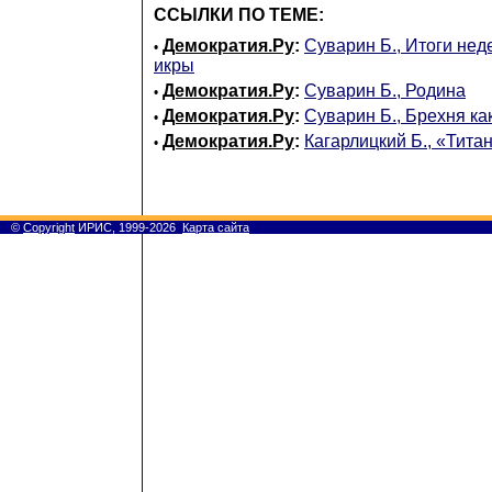
ССЫЛКИ ПО ТЕМЕ:
Демократия.Ру
:
Суварин Б., Итоги нед
•
икры
Демократия.Ру
:
Суварин Б., Родина
•
Демократия.Ру
:
Суварин Б., Брехня ка
•
Демократия.Ру
:
Кагарлицкий Б., «Тита
•
©
Copyright
ИРИС, 1999-2026
Карта сайта