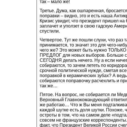
так – мало же!
Третье. Дума, как ошпаренная, бросаетс
поправки – видно, это и есть наша Анти
Кризис увидит, что президент пришел на 6
заплачет и уползет в свою гадскую Америк
спустили.
Четвертое. Тут же пошли слухи, что раз 
принимается, то значит это для чего-ниб
чего же? Это может быть нужно ТОЛЬК
ПРЕДЛОГ для новых выборов. Больше с
СЕГОДНЯ делать нечего. Ну а если ничег
собираются, то зачем лететь по коридора
срочной политической нужде, сметая все 
поправкой в керамических зубах? А ведь 
собираются поправочку расчехлить и при
так же…
Пятое. На вопрос, не собирается ли Мед
Верховный Главнокомандующий ответил 
же работаю… Что ж Вы меня подталкива
каждой шутке есть доля шутки. Похоже, ч
остроты в том, что на самом деле «под
совсем не французские корреспонденты.
факт, что Президент Великой России счел