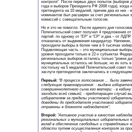
контроля”. После первых двух попыток (выборов 
года и выборов Президента РФ 2008 года), когда 
претендента на 10 медалей, причем два из них - 
номинантов был расширен за счет региональных 
комиссий с совещательным голосом.
Но и это не помогло. После единого дня голосова
Попечительский совет получил 4 предложения от
партий: по одному от “ЕР” и “СР” и два – от ЛДП
отказалась от выдвижения кандидатур. Напомню, 
проходили выборы в более чем в 6 тысячах избир
Подавляющая часть – это муниципальные выборы
уровня проходили только в 22-х субъектах Федер
региональных выборов остались только “рожки да 
муниципальных осталось не больше, но их хоть в 
постольку на 5 медалей Попечительский совет по
заслуги претендентов заключались в следующем
Первый:
“В процессе голосования … были замеч
следующие правонарушения: - выдача избирател
совершеннолетнего сына его матери; - в кабину
заходили всей семьей; - предотвращен случай 
избирателем за пределы участковой избиратель
доведены до председателя участковой избирате
отражены в блокноте наблюдателя”;
Второй:
“Активное участие в качестве наблюда
региональных и муниципальных избирательных к
вклад в обеспечение свободных и справедливых 
области путем осуществления контроля за про