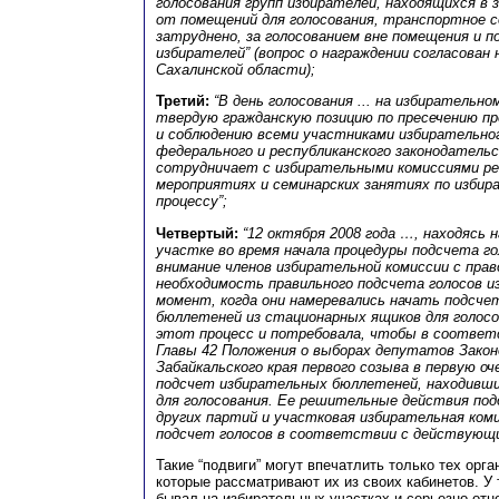
голосования групп избирателей, находящихся в 
от помещений для голосования, транспортное 
затруднено, за голосованием вне помещения и п
избирателей” (вопрос о награждении согласован 
Сахалинской области);
Третий:
“В день голосования ... на избирательн
твердую гражданскую позицию по пресечению п
и соблюдению всеми участниками избирательно
федерального и республиканского законодательс
сотрудничает с избирательными комиссиями ре
мероприятиях и семинарских занятиях по избир
процессу”;
Четвертый:
“12 октября 2008 года …, находясь 
участке во время начала процедуры подсчета го
внимание членов избирательной комиссии с пра
необходимость правильного подсчета голосов 
момент, когда они намеревались начать подсче
бюллетеней из стационарных ящиков для голос
этот процесс и потребовала, чтобы в соответ
Главы 42 Положения о выборах депутатов Зако
Забайкальского края первого созыва в первую о
подсчет избирательных бюллетеней, находивши
для голосования. Ее решительные действия по
других партий и участковая избирательная ком
подсчет голосов в соответствии с действующ
Такие “подвиги” могут впечатлить только тех орг
которые рассматривают их из своих кабинетов. У 
бывал на избирательных участках и серьезно отно