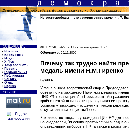
История свободы — это история сопротивления.
Т. Ви
СОДЕРЖАНИЕ:
08.08.2026, суббота. Московское время 08:44
»
Новости
Обновлено:
03.12.2008
»
Библиотека
»
Медиа
»
X-files
Почему так трудно найти пр
»
Хочу все знать
»
Проекты
медаль имени Н.М.Гиренко
»
Горячая линия
»
Публикации
»
Ссылки
Бузин А.
»
О нас
»
English
У меня вышел теоретический спор с Председател
совета по награждению Памятной медалью имени
ССЫЛКИ:
ЦИК РФ товарищем И.Б.Борисовым. Мы разошлис
крайне низкой активности при выдвижении претенд
Борисов утверждал, что дело - в плохой рекламе, 
отсутствии настоящих выборов.
Как известно, медаль учреждена ЦИК РФ для по
наблюдателей, “внесших практический вклад в о
справедливых выборов в РФ, а также в развитие 