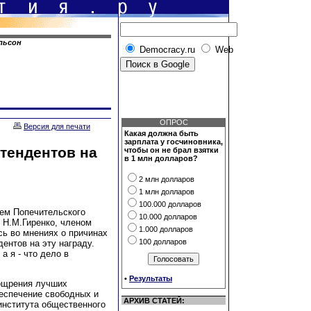
льсон
Democracy.ru
Web
ОПРОС
Версия для печати
Какая должна быть
зарплата у госчиновника,
етендентов на
чтобы он не брал взятки
в 1 млн долларов?
2 млн долларов
1 млн долларов
100.000 долларов
ем Попечительского
10.000 долларов
 Н.М.Гиренко, членом
1.000 долларов
ь во мнениях о причинах
100 долларов
ентов на эту награду.
а я - что дело в
•
Результаты
ощрения лучших
беспечение свободных и
АРХИВ СТАТЕЙ:
института общественного