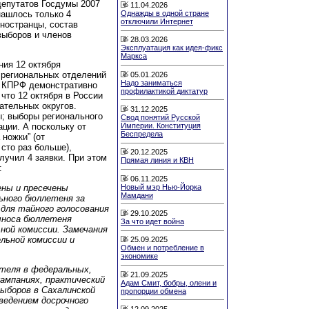
депутатов Госдумы 2007
11.04.2026
нашлось только 4
Однажды в одной стране
отключили Интернет
иностранцы, состав
выборов и членов
28.03.2026
Эксплуатация как идея-фикс
Маркса
ния 12 октября
 региональных отделений
05.01.2026
Надо заниматься
Р. КПРФ демонстративно
профилактикой диктатур
что 12 октября в России
ательных округов.
31.12.2025
; выборы регионального
Свод понятий Русской
Империи. Конституция
ации. А поскольку от
Беспредела
ножки” (от
сто раз больше),
20.12.2025
лучил 4 заявки. При этом
Прямая линия и КВН
:
06.11.2025
Новый мэр Нью-Йорка
ены и пресечены
Мамдани
ьного бюллетеня за
 для тайного голосования
29.10.2025
выноса бюллетеня
За что идет война
ной комиссии. Замечания
льной комиссии и
25.09.2025
Обмен и потребление в
экономике
теля в федеральных,
21.09.2025
ампаниях, практический
Адам Смит, бобры, олени и
выборов в Сахалинской
пропорции обмена
ведением досрочного
12.09.2025