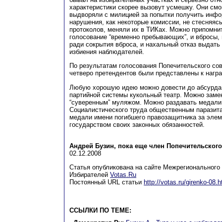
характеристики скорее вызовут усмешку. Они смог
выдворяли с милицией за попытки получить инф
нарушения, как некоторые комиссии, не стесняяс
протоколов, меняли их в ТИКах. Можно припомни
голосование “временно пребывающих”, и вбросы, 
ради сокрытия вброса, и нахальный отказ выдать
избиения наблюдателей.
По результатам голосования Попечительского совет
четверо претендентов были представлены к награ
Любую хорошую идею можно довести до абсурда
партийной системы кукольный театр. Можно заме
“суверенным” муляжом. Можно раздавать медали
Социалистического труда общественным паразит
медали имени погибшего правозащитника за эле
государством своих законных обязанностей.
Андрей Бузин, пока еще член Попечительского
02.12.2008
Статья опубликована на сайте Межрегионального
Избирателей
Votas.Ru
Постоянный URL статьи
http://votas.ru/girenko-08.h
ССЫЛКИ ПО ТЕМЕ: