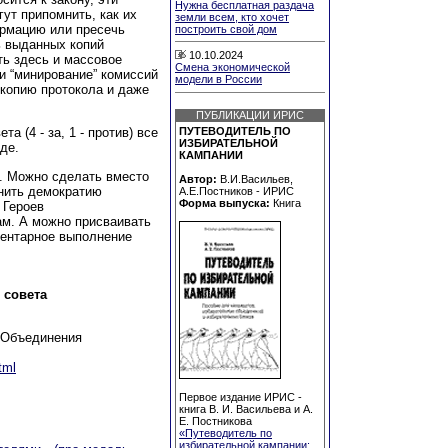
Нужна бесплатная раздача
ут припомнить, как их
земли всем, кто хочет
ормацию или пресечь
построить свой дом
ь выданных копий
10.10.2024
ть здесь и массовое
Смена экономической
и “минирование” комиссий
модели в России
 копию протокола и даже
ПУБЛИКАЦИИ ИРИС
а (4 - за, 1 - против) все
ПУТЕВОДИТЕЛЬ ПО
ИЗБИРАТЕЛЬНОЙ
де.
КАМПАНИИ
. Можно сделать вместо
Автор:
В.И.Васильев,
нить демократию
А.Е.Постников - ИРИС
Форма выпуска:
Книга
 Героев
ам. А можно присваивать
ментарное выполнение
 совета
 Объединения
tml
Первое издание ИРИС -
книга В. И. Васильева и А.
Е. Постникова
«Путеводитель по
избирательной кампании: