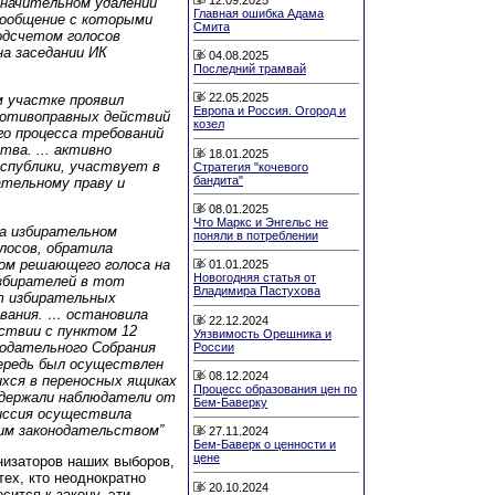
значительном удалении
Главная ошибка Адама
сообщение с которыми
Смита
одсчетом голосов
на заседании ИК
04.08.2025
Последний трамвай
22.05.2025
ом участке проявил
Европа и Россия. Огород и
ротивоправных действий
козел
го процесса требований
тва. ... активно
18.01.2025
спублики, участвует в
Стратегия "кочевого
бандита"
ательному праву и
08.01.2025
Что Маркс и Энгельс не
на избирательном
поняли в потреблении
лосов, обратила
вом решающего голоса на
01.01.2025
Новогодняя статья от
избирателей в тот
Владимира Пастухова
т избирательных
ования. … остановила
22.12.2024
ствии с пунктом 12
Уязвимость Орешника и
нодательного Собрания
России
чередь был осуществлен
08.12.2024
хся в переносных ящиках
Процесс образования цен по
ддержали наблюдатели от
Бем-Баверку
иссия осуществила
им законодательством”
27.11.2024
Бем-Баверк о ценности и
цене
анизаторов наших выборов,
тех, кто неоднократно
20.10.2024
сится к закону, эти