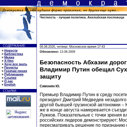
Честность - лучшая политика.
Английская пословица
СОДЕРЖАНИЕ:
06.08.2026, четверг. Московское время 17:43
»
Новости
Обновлено:
13.08.2009
»
Библиотека
»
Медиа
»
X-files
Безопасность Абхазии дорого
»
Хочу все знать
»
Проекты
Владимир Путин обещал Сух
»
Горячая линия
»
Публикации
защиту
»
Ссылки
»
О нас
»
English
Симонян Ю.
ССЫЛКИ:
Премьер Владимир Путин в среду посети
президент Дмитрий Медведев незадолго 
другой бывшей грузинской автономии – 
же в конце августа намеревается съезд
Лужков. Показательные с точки зрения в
российских лидеров демонстрируют: Мо
пересматривать решение по признанию 