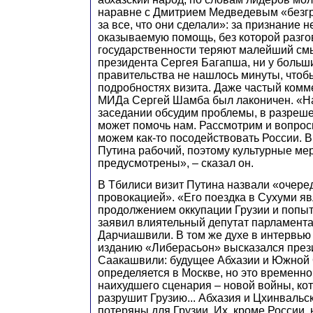
наравне с Дмитрием Медведевым «безг
за все, что они сделали»: за признание н
оказываемую помощь, без которой разго
государственности теряют малейший смы
президента Сергея Багапша, ни у больш
правительства не нашлось минуты, чтоб
подробностях визита. Даже частый комм
МИДа Сергей Шамба был лаконичен. «Н
заседании обсудим проблемы, в разреш
может помочь нам. Рассмотрим и вопрос
можем как-то посодействовать России. 
Путина рабочий, поэтому культурные ме
предусмотрены», – сказал он.
В Тбилиси визит Путина назвали «очере
провокацией». «Его поездка в Сухуми я
продолжением оккупации Грузии и попыт
заявил влиятельный депутат парламент
Дарчиашвили. В том же духе в интервью
изданию «Либерасьон» высказался през
Саакашвили: будущее Абхазии и Южной 
определяется в Москве, но это временно
наихудшего сценария – новой войны, ко
разрушит Грузию... Абхазия и Цхинвальс
потеряны для Грузии. Их, кроме России, 