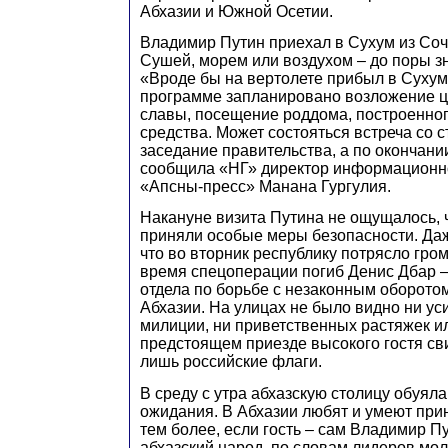
Абхазии и Южной Осетии.
Владимир Путин приехал в Сухум из Сочи
Сушей, морем или воздухом – до поры з
«Вроде бы на вертолете прибыл в Сухум
программе запланировано возложение ц
славы, посещение роддома, построенног
средства. Может состояться встреча со
заседание правительства, а по окончани
сообщила «НГ» директор информационно
«Апсны-пресс» Манана Гургулия.
Накануне визита Путина не ощущалось, ч
приняли особые меры безопасности. Даж
что во вторник республику потрясло гром
время спецоперации погиб Денис Дбар 
отдела по борьбе с незаконным оборото
Абхазии. На улицах не было видно ни у
милиции, ни приветственных растяжек ил
предстоящем приезде высокого гостя св
лишь российские флаги.
В среду с утра абхазскую столицу обуял
ожидания. В Абхазии любят и умеют прин
тем более, если гость – сам Владимир П
абхазский народ, по словам лидеров мол