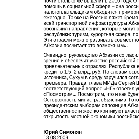
почти столько же выделит в 2010 году. О
помощь в социальной сфере – она росс
налогоплательщикам обходится примерно
ежегодно. Также на Россию ляжет бремя
всей транспортной инфраструктуры Абха
обозначил направления, которые могут 
республики: туризм, курортная сфера, п
Эти отрасли можно развивать совместно
Абхазии посчитает это возможным».
Очевидно, руководство Абхазии согласил
зрения и обеспечит участие российской 
привлекательных отраслях. Республика 
кредит в 1,5–2 млрд. руб. По словам ос
источника, Сухум в среду заручился сог
премьера. Правда, глава МИДа Сергей 
соответствующий вопрос «НГ» ответил у
«Посмотрим... Посмотрим, что и как буд
Осторожность министра объяснима. Гот
президентским выборам оппозиция Абхаз
общественности жестко критикуют власт
открытость местной экономики российско
Юрий Симонян
13.08.2009