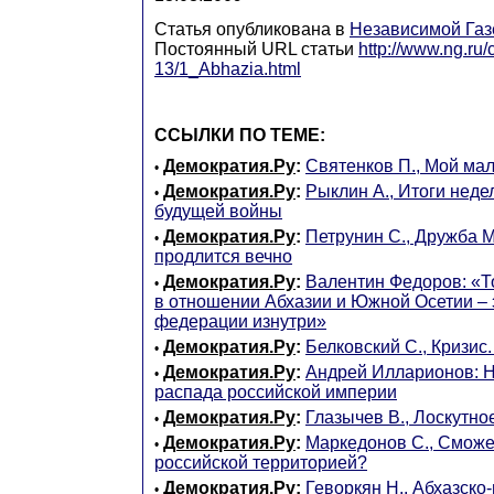
Статья опубликована в
Независимой Газ
Постоянный URL статьи
http://www.ng.ru/
13/1_Abhazia.html
ССЫЛКИ ПО ТЕМЕ:
Демократия.Ру
:
Святенков П., Мой ма
•
Демократия.Ру
:
Рыклин А., Итоги неде
•
будущей войны
Демократия.Ру
:
Петрунин С., Дружба 
•
продлится вечно
Демократия.Ру
:
Валентин Федоров: «То
•
в отношении Абхазии и Южной Осетии – 
федерации изнутри»
Демократия.Ру
:
Белковский С., Кризис
•
Демократия.Ру
:
Андрей Илларионов: Н
•
распада российской империи
Демократия.Ру
:
Глазычев В., Лоскутно
•
Демократия.Ру
:
Маркедонов С., Сможет
•
российской территорией?
Демократия.Ру
:
Геворкян Н., Абхазско
•