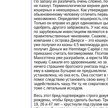
По запаху их различить очень сложно, п
не пахнут. Терминологически вернее дел
кошерных и некошерных. Как утверждаю
обыкновенному человеку отличить первы
невозможно. Определяет кошерность сп
Только он вправе из двух одинаковых цы
одобрить, другого забраковать. У нас 
по зарубежным инвестициям являются 
правительственные чиновники. Скажем, 
компании с острова Джерси – это кошерн
уже получил из казны 4,5 миллиарда до
получит. Деньги же Hermitage Capital с 
приказано считать богомерзкими. Поэто
Манхэттена уже разграбили, а юриста Ма
тюрьму. Сажали его здоровеньким, но за 
ничего страшнее братского унитаза под
ему в камерах Бутырки не предъявляли.
установлена, но она есть. Она состоит в 
помог следствию установить свою вину.
задействовать чашу. Не ту, не сократовск
тоже с летальным исходом.
Весь этот бред подтвержден строго док
рождены, чтобы бред сделать былью. Три
19, 26 и 47 лет – хрустнули под грузом ка