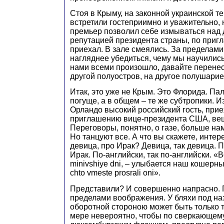
Стоя в Крыму, на законной украинской те
встретили гостеприимно и уважительно,
премьер позволил себе измываться над 
репутацией президента страны, по приг
приехал. В зале смеялись. За пределами
нагляднее убедиться, чему мы научились
нами всеми произошло, давайте перене
другой полуостров, на другое полушарие
Итак, это уже не Крым. Это Флорида. П
погуще, а в общем – те же субтропики. И
Орландо высокий российский гость, при
приглашению вице-президента США, вещ
Переговоры, понятно, о газе, больше нам
Но танцуют все. А что вы скажете, интер
девица, про Ирак? Девица, так девица. П
Ирак. По-английски, так по-английски. «B
minivshiye dni, – улыбается наш кошерный 
chto vmeste prosrali oni».
Представили? И совершенно напрасно. 
пределами воображения. У бляхи под н
оборотной стороною может быть только т
мере невероятно, чтобы по сверкающем