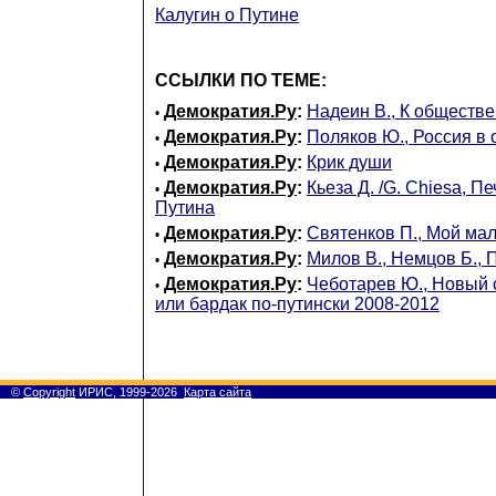
Калугин о Путине
ССЫЛКИ ПО ТЕМЕ:
Демократия.Ру
:
Надеин В., К обществ
•
Демократия.Ру
:
Поляков Ю., Россия в 
•
Демократия.Ру
:
Крик души
•
Демократия.Ру
:
Кьеза Д. /G. Chiesa, П
•
Путина
Демократия.Ру
:
Святенков П., Мой ма
•
Демократия.Ру
:
Милов В., Немцов Б., 
•
Демократия.Ру
:
Чеботарев Ю., Новый 
•
или бардак по-путински 2008-2012
©
Copyright
ИРИС, 1999-2026
Карта сайта