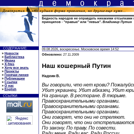
Бедность народов не оправдать никакими отсылками 
принципов - "правых" или "левых".
Владимир Путин
СОДЕРЖАНИЕ:
09.08.2026, воскресенье. Московское время 14:52
»
Новости
Обновлено:
27.11.2009
»
Библиотека
»
Медиа
»
X-files
Наш кошерный Путин
»
Хочу все знать
»
Проекты
»
Горячая линия
Надеин В.
»
Публикации
»
Ссылки
Вы говорили, что нет крови? Пожалуйс
»
О нас
»
English
Убит украинец. Убит абхазец. Убит юр
На границе. В ресторане. В тюрьме.
ССЫЛКИ:
Правоохранительными органами.
Правоохранительными органами.
Правоохранительными органами.
Они говорят, что они не стреляют.
Они говорят, что они отстреливаются
По закону. По праву. По совести.
Ради меня. Ради вас. Ради России.