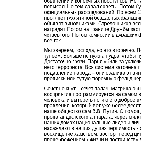
обвинений и копеечных проступков. Не т
попысал. Не тем давал советы. Потом б
официальных расследований. По всем 
протянет тухлятиной бездарных фальши
объявят виновниками. Стрелочников вслу
наградят. Потом на границе Дружбы заст
четвертого. Потом комиссии в дурацких ф
все так.
Мы звереем, господа, но это вторично. 
тупеем. Больше не нужна пудра, чтобы п
Достаточно грязи. Парня убили за уключи
него террориста. Вся система заточена 
подавление народа – они сваливают вин
прописки или тупую тюремную фельдшер
Сечет не кнут – сечет палач. Матрица о
восприятия программируется на самом в
человека и вытереть ноги о его доброе и
правления, который вот уже более десят
наше общество сам В.В. Путин. С помо
пропагандистского аппарата, через мил
наших домах национальные лидеры ли
насаждают в наших душах терпимость к 
восхищение хамством, восторг перед ц
пренебрежением к жизни и достоинству 