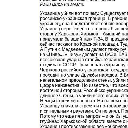
Ради мира на земле.
Украинца убили вот почему. Существует
российско-украинская граница. В районе
украинец, она представляет собою воо
Украинец пересек её со стороны бывшей 
сторону Харькова. Харьков – бывший наш
придумали бывший танк Т-34. В праздни
сейчас таскают по Красной площади. Туд
А Путин с Медведевым делают танку руч
на «Ниве». «Ниву» делают на ВАЗе. ВА
всесоюзная ударная стройка. Украинска
входила в СССР. Пуля попала украинцу 
Чертково российско-украинская государ
проходит по улице Дружбы народов. В Б
нелегальном преодолении стены, убили 
цифра неизвестна. Но известно, что всех
восточной стороны. Российско-украинска
длиннее Стены, а убили всего двоих. И т
Немцы стреляли наповал. На нашем вост
Украинцу сначала стреляли по-товарищ
и сигнальными ракетами. Он не внял. Пр
Потому что еще пять метров – и он бы у
глубинах Харьковской области вместе с 
Украинец противозаконно вез «оборудов