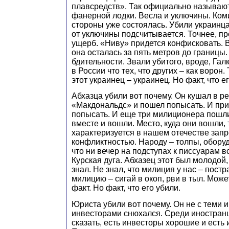
плавсредств». Так официально называют
фанерной лодки. Весла и уключины. Ком
стороны уже состоялась. Убили украинц
от уключины подсчитывается. Точнее, п
ущерб. «Ниву» придется конфисковать. 
она осталась за пять метров до границы
бдительности. Звали убитого, вроде, Галк
в России что тех, что других – как ворон. 
этот украинец – украинец. Но факт, что е
Абхазца убили вот почему. Он кушал в р
«Макдональдс» и пошел попысать. И при
попысать. И еще три милиционера пошли
вместе и вошли. Место, куда они вошли,
характеризуется в нашем отечестве зап
конфликтностью. Народу – толпы, оборуд
что ни вечер на подступах к писсуарам 
Курская дуга. Абхазец этот был молодой, 
знал. Не знал, что милиция у нас – пост
милицию – сигай в окоп, рви в тыл. Может
факт. Но факт, что его убили.
Юриста убили вот почему. Он не с теми
инвесторами снюхался. Среди иностранц
сказать, есть инвесторы хорошие и есть