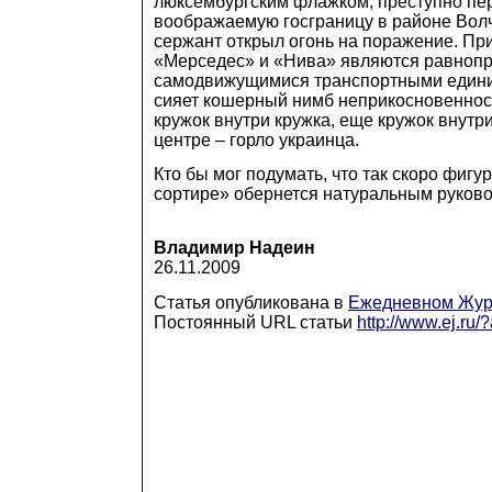
люксембургским флажком, преступно п
воображаемую госграницу в районе Вол
сержант открыл огонь на поражение. При
«Мерседес» и «Нива» являются равноп
самодвижущимися транспортными едини
сияет кошерный нимб неприкосновенност
кружок внутри кружка, еще кружок внутри
центре – горло украинца.
Кто бы мог подумать, что так скоро фигу
сортире» обернется натуральным руков
Владимир Надеин
26.11.2009
Статья опубликована в
Ежедневном Жур
Постоянный URL статьи
http://www.ej.ru