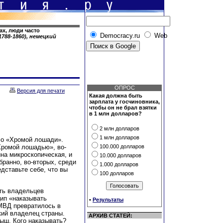
ах, люди часто
Democracy.ru
Web
788-1860), немецкий
ОПРОС
Версия для печати
Какая должна быть
зарплата у госчиновника,
чтобы он не брал взятки
в 1 млн долларов?
2 млн долларов
1 млн долларов
 о «Хромой лошади».
Хромой лошадью», во-
100.000 долларов
на микроскопическая, и
10.000 долларов
ранно, во-вторых, среди
1.000 долларов
дставьте себе, что вы
100 долларов
ать владельцев
цип «наказывать
•
Результаты
МВД превратилось в
кий владелец страны.
АРХИВ СТАТЕЙ:
ыш. Кого наказывать?