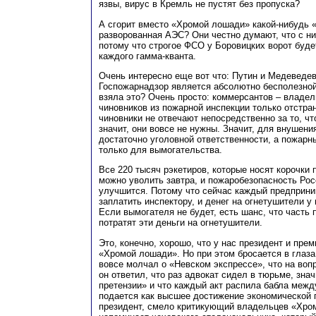
язвы, вирус в Кремль не пустят без пропуска?
А сгорит вместо «Хромой лошади» какой-нибудь 
разворованная АЭС? Они честно думают, что с ни
потому что строгое ФСО у Боровицких ворот буде
каждого гамма-кванта.
Очень интересно еще вот что: Путин и Медеведев
Госпожарнадзор является абсолютно бесполезной 
взяла это? Очень просто: коммерсантов – владел
чиновников из пожарной инспекции только отстран
чиновники не отвечают непосредственно за то, чт
значит, они вовсе не нужны. Значит, для внушени
достаточно уголовной ответственности, а пожар
только для вымогательства.
Все 220 тысяч рэкетиров, которые носят корочки
можно уволить завтра, и пожаробезопасность Рос
улучшится. Потому что сейчас каждый предприни
заплатить инспектору, и денег на огнетушители у 
Если вымогателя не будет, есть шанс, что часть
потратят эти деньги на огнетушители.
Это, конечно, хорошо, что у нас президент и прем
«Хромой лошади». Но при этом бросается в глаза
вовсе молчал о «Невском экспрессе», что на воп
он ответил, что раз адвокат сидел в тюрьме, знач
претензии» и что каждый акт распила бабла меж
подается как высшее достижение экономической п
президент, смело критикующий владельцев «Хро