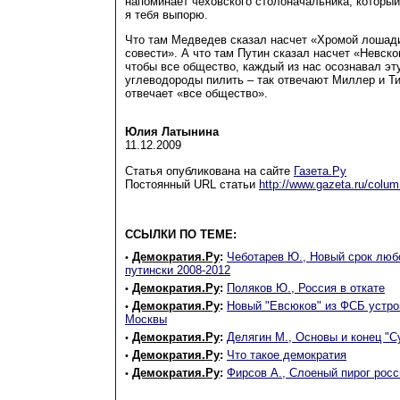
напоминает чеховского столоначальника, который
я тебя выпорю.
Что там Медведев сказал насчет «Хромой лошади
совести». А что там Путин сказал насчет «Невско
чтобы все общество, каждый из нас осознавал эту
углеводороды пилить – так отвечают Миллер и Тим
отвечает «все общество».
Юлия Латынина
11.12.2009
Статья опубликована на сайте
Газета.Ру
Постоянный URL статьи
http://www.gazeta.ru/colum
ССЫЛКИ ПО ТЕМЕ:
Демократия.Ру
:
Чеботарев Ю., Новый срок любо
•
путински 2008-2012
Демократия.Ру
:
Поляков Ю., Россия в откате
•
Демократия.Ру
:
Новый "Евсюков" из ФСБ устро
•
Москвы
Демократия.Ру
:
Делягин М., Основы и конец "С
•
Демократия.Ру
:
Что такое демократия
•
Демократия.Ру
:
Фирсов А., Слоеный пирог рос
•