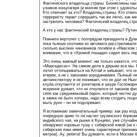
Фактического владельца страны. Бизнесмены нах
узников концлагеря (и многие при этом с удоволь
Кто отвечает за это? Владелец страны. Кто отвеча
террористу теракт совершить так же легко, как м
застрелить человека? Фактический владелец стр
А кто у нас фактический владелец страны? Путин
Помните вертолет с полпредом президента в Дум
пока пьяные охотники из автомата расстреливали
сколько высоких чиновников погибли в «Невском 
внимание, что в «Хромой лошади» сидел весь пе
Это очень важный момент: им только кажется, что
«Мерседесах». На самом деле в дерьме все мы. 
летит оттопыриваться на Алтай и забывает, что о
егерем, а не с законами аэродинамики. Пьяный ч
автоинспектору и не понимает, что он дал не Нью
клуба откупается от рэкетиров в шкуре Госпожар
искренне думает, что он откупился от законов фи
себя как средневековый барон, который честно ду
в замке не было холеры, надо всем сходить поцел
мыть руки – он не подозревает.
Я вспоминаю замечательный пример: как раз ког
очередную арию то ли насчет грузинского боржом
индийского чая, на рынке в Кунцево, уже случайн
обнаружил коровью тушу с сибирской язвой (не к 
сибирская язва имеет очень характерные признаки
метров). Ау, ребята! Вы думаете, если в Москве 