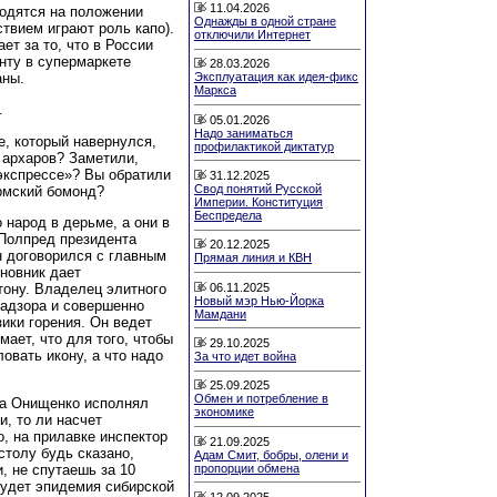
11.04.2026
одятся на положении
Однажды в одной стране
ствием играют роль капо).
отключили Интернет
ет за то, что в России
енту в супермаркете
28.03.2026
аны.
Эксплуатация как идея-фикс
Маркса
.
05.01.2026
Надо заниматься
е, который навернулся,
профилактикой диктатур
 архаров? Заметили,
экспрессе»? Вы обратили
31.12.2025
Свод понятий Русской
рмский бомонд?
Империи. Конституция
Беспредела
 народ в дерьме, а они в
Полпред президента
20.12.2025
н договорился с главным
Прямая линия и КВН
иновник дает
06.11.2025
тону. Владелец элитного
Новый мэр Нью-Йорка
надзора и совершенно
Мамдани
зики горения. Он ведет
мает, что для того, чтобы
29.10.2025
овать икону, а что надо
За что идет война
25.09.2025
Обмен и потребление в
да Онищенко исполнял
экономике
и, то ли насчет
о, на прилавке инспектор
21.09.2025
столу будь сказано,
Адам Смит, бобры, олени и
пропорции обмена
, не спутаешь за 10
будет эпидемия сибирской
12.09.2025