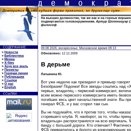
На высших должностях, так же как и на горных вершин
подвергаются головокружениям.
Артур Шопенгауэр (1
философ
СОДЕРЖАНИЕ:
09.08.2026, воскресенье. Московское время 09:13
»
Новости
Обновлено:
12.12.2009
»
Библиотека
»
Медиа
»
X-files
В дерьме
»
Хочу все знать
»
Проекты
»
Горячая линия
Латынина Ю.
»
Публикации
»
Ссылки
Вот уже неделю как президент и премьер говорят
»
О нас
Безобразие! Подонки! Все звезды сошлись над «
»
English
первых, владелец – пермский коммерсант, величи
ССЫЛКИ:
всем можно пермского коммерсанта иметь безвозб
погибших весь цвет начальственной знати. Вы пре
генерал ФСБ, и у вас сгорел там сын.
Вы не подумайте, что я против того, чтобы наказ
сгоревшего клуба. Я, наоборот, за то, чтобы прин
владельца» распространялся на всю вертикаль. 
банду с большой дороги. Кто отвечает? Фактичес
ФСБ превратилось в болото из конкурирующих кр