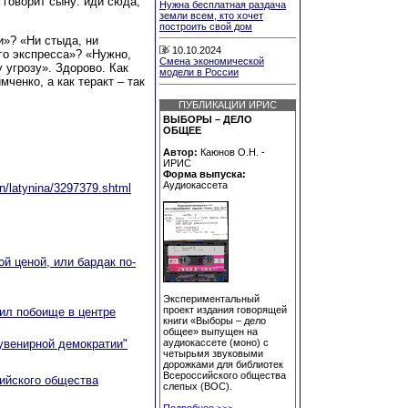
 говорит сыну: иди сюда,
Нужна бесплатная раздача
земли всем, кто хочет
построить свой дом
»? «Ни стыда, ни
10.10.2024
го экспресса»? «Нужно,
Смена экономической
 угрозу». Здорово. Как
модели в России
ченко, а как теракт – так
ПУБЛИКАЦИИ ИРИС
ВЫБОРЫ – ДЕЛО
ОБЩЕЕ
Автор:
Каюнов О.Н. -
ИРИС
Форма выпуска:
Аудиокассета
n/latynina/3297379.shtml
й ценой, или бардак по-
Экспериментальный
проект издания говорящей
ил побоище в центре
книги «Выборы – дело
общее» выпущен на
увенирной демократии"
аудиокассете (моно) с
четырьмя звуковыми
дорожками для библиотек
Всероссийского общества
сийского общества
слепых (ВОС).