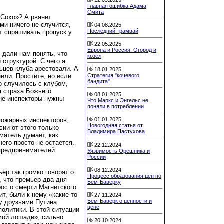
Главная ошибка Адама
Смита
«Сохо»? А рванет
ми ничего не случится,
04.08.2025
Последний трамвай
т спрашивать пропуск у
22.05.2025
Европа и Россия. Огород и
 дали нам понять, что
козел
структурой. С чего я
ьцев клуба арестовали. А
18.01.2025
Стратегия "кочевого
или. Простите, но если
бандита"
о случилось с клубом,
я страха Божьего
08.01.2025
ные инспекторы нужны
Что Маркс и Энгельс не
поняли в потреблении
 пожарных инспекторов,
01.01.2025
Новогодняя статья от
сии от этого только
Владимира Пастухова
матель думает, как
него просто не остается.
22.12.2024
 предпринимателей
Уязвимость Орешника и
России
08.12.2024
ьер так громко говорят о
Процесс образования цен по
, что премьер два дня
Бем-Баверку
рос о смерти Магнитского
ит, были к нему «какие-то
27.11.2024
Бем-Баверк о ценности и
ду друзьями Путина
цене
олитики. В этой ситуации
мой лошади», сильно
20.10.2024