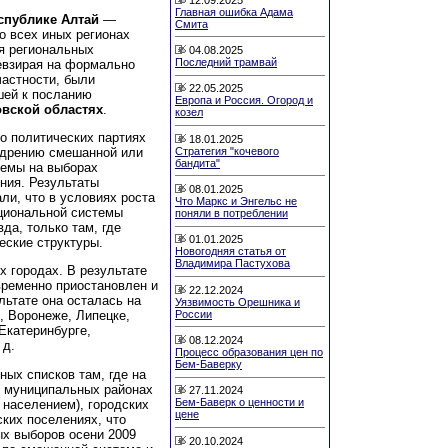
Главная ошибка Адама
спублике Алтай
—
Смита
о всех иных регионах
я региональных
04.08.2025
Последний трамвай
евзирая на формально
астности, были
22.05.2025
шей к посланию
Европа и Россия. Огород и
овской областях
.
козел
о политических партиях
18.01.2025
Стратегия "кочевого
едрению смешанной или
бандита"
темы на выборах
ния. Результаты
08.01.2025
ли, что в условиях роста
Что Маркс и Энгельс не
циональной системы
поняли в потреблении
да, только там, где
01.01.2025
еские структуры.
Новогодняя статья от
Владимира Пастухова
х городах. В результате
временно приостановлен и
22.12.2024
льтате она осталась на
Уязвимость Орешника и
России
, Воронеже, Липецке,
Екатеринбурге,
08.12.2024
 д.
Процесс образования цен по
Бем-Баверку
ых списков там, где на
в муниципальных районах
27.11.2024
Бем-Баверк о ценности и
 населением), городских
цене
ских поселениях, что
х выборов осени 2009
20.10.2024