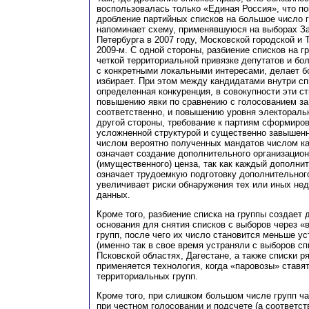
воспользовалась только «Единая Россия», что п
дробление партийных списков на большое число 
напоминает схему, применявшуюся на выборах За
Петербурга в 2007 году, Московской городской и 
2009-м. С одной стороны, разбиение списков на г
четкой территориальной привязке депутатов и бо
с конкретными локальными интересами, делает бо
избирает. При этом между кандидатами внутри сп
определенная конкуренция, в совокупности эти с
повышению явки по сравнению с голосованием за 
соответственно, и повышению уровня электораль
другой стороны, требование к партиям сформиров
усложненной структурой и существенно завышен
числом вероятно полученных мандатов числом к
означает создание дополнительного организацио
(имущественного) ценза, так как каждый дополни
означает трудоемкую подготовку дополнительног
увеличивает риски обнаружения тех или иных не
данных.
Кроме того, разбиение списка на группы создает
основания для снятия списков с выборов через «
групп, после чего их число становится меньше у
(именно так в свое время устраняли с выборов с
Псковской областях, Дагестане, а также списки р
применяется технология, когда «паровозы» ставят
территориальных групп.
Кроме того, при слишком большом числе групп ча
при честном голосовании и подсчете (а соответст