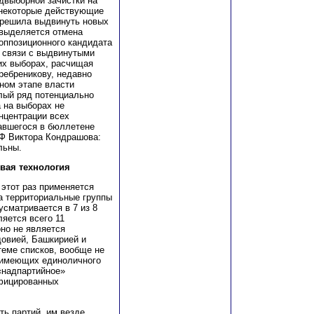
выборной зачистки на
 некоторые действующие
 решила выдвинуть новых
 выделяется отмена
оппозиционного кандидата
в связи с выдвинутыми
их выборах, расчищая
ребреникову, недавно
ном этапе власти
елый ряд потенциально
 на выборах не
нцентрации всех
тавшегося в бюллетене
РФ Виктора Кондрашова:
льны.
вая технология
этот раз применяется
а территориальные группы
усматривается в 7 из 8
ляется всего 11
оно не является
довией, Башкирией и
теме списков, вообще не
е имеющих единоличного
 «надпартийное»
ифицированных
ть партий, им везде