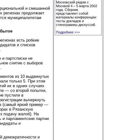
Московский рядом с
Москвой 4 – 5 марта 2002
орциональной и смешанной
года. Сборник
х регионах продолжает
представляет собой
ется муниципалитетам
материалы конференции:
тесты докладов и
стенограммы дискуссий.
абытое
Подробнее
>>>
егионах есть робкие
ндидатов и списков
.
 и партсписки не
ьное снятие с выборов
.
аментов из 10 выдвинутых
вали только 5. При этом
тий их в одних случаях
е — со второй попытки,
не пустили в
 регистрации вычеркнуть
в (самый яркий пример —
орах в Рязанскую
з подачу жалоб). На
 и парламентские партии.
андидаты и
й демократичности и