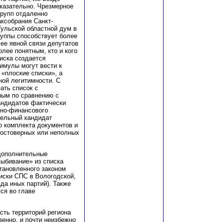
оказательно. Чрезмерное
групп отдаленно
ксобрания Санкт-
Тульской областной дум в
руппы способствует более
лее явной связи депутатов
лее понятным, кто и кого
иска создается
тимулы могут вести к
«плоские списки», а
ной легитимности. С
ать список с
ным по сравнению с
андидатов фактически
нно-финансового
тельный кандидат
о комплекта документов и
достоверных или неполных
 дополнительные
выбивание» из списка
становленного законом
писки СПС в Вологодской,
яда иных партий). Также
ся во главе
сть территорий региона
венно, и почти неизбежно