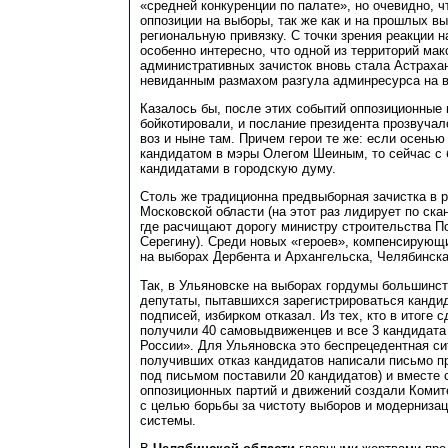
«средней конкуренции по палате», но очевидно, 
оппозиции на выборы, так же как и на прошлых в
региональную привязку. С точки зрения реакции 
особенно интересно, что одной из территорий ма
административных зачисток вновь стала Астраха
невиданным размахом разгула админресурса на в
Казалось бы, после этих событий оппозиционные 
бойкотировали, и послание президента прозвучал
воз и ныне там. Причем герои те же: если осенью
кандидатом в мэры Олегом Шеиным, то сейчас с 
кандидатами в городскую думу.
Столь же традиционна предвыборная зачистка в 
Московской области (на этот раз лидирует по ск
где расчищают дорогу министру строительства 
Серегину). Среди новых «героев», компенсирующи
на выборах Дербента и Архангельска, Челябинска
Так, в Ульяновске на выборах гордумы большинст
депутаты, пытавшихся зарегистрироваться канди
подписей, избирком отказал. Из тех, кто в итоге 
получили 40 самовыдвиженцев и все 3 кандидата
России». Для Ульяновска это беспрецедентная сит
получивших отказ кандидатов написали письмо п
под письмом поставили 20 кандидатов) и вместе
оппозиционных партий и движений создали Комит
с целью борьбы за чистоту выборов и модерниза
системы.