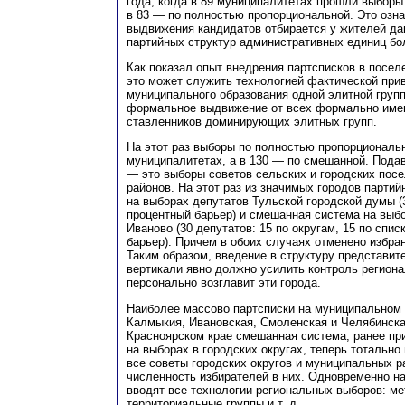
года, когда в 89 муниципалитетах прошли выборы
в 83 — по полностью пропорциональной. Это озна
выдвижения кандидатов отбирается у жителей да
партийных структур административных единиц бо
Как показал опыт внедрения партсписков в посел
это может служить технологией фактической при
муниципального образования одной элитной групп
формальное выдвижение от всех формально име
ставленников доминирующих элитных групп.
На этот раз выборы по полностью пропорциональн
муниципалитетах, а в 130 — по смешанной. Под
— это выборы советов сельских и городских пос
районов. На этот раз из значимых городов парти
на выборах депутатов Тульской городской думы (3
процентный барьер) и смешанная система на выб
Иваново (30 депутатов: 15 по округам, 15 по спис
барьер). Причем в обоих случаях отменено избра
Таким образом, введение в структуру представит
вертикали явно должно усилить контроль региона
персонально возглавит эти города.
Наиболее массово партсписки на муниципальном у
Калмыкия, Ивановская, Смоленская и Челябинска
Красноярском крае смешанная система, ранее п
на выборах в городских округах, теперь тотально
все советы городских округов и муниципальных р
численность избирателей в них. Одновременно н
вводят все технологии региональных выборов: м
территориальные группы и т. д.