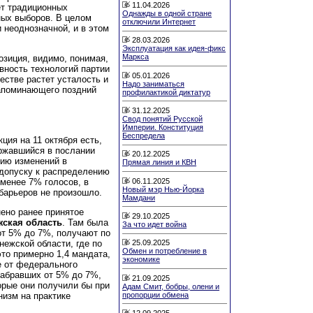
11.04.2026
ет традиционных
Однажды в одной стране
ных выборов. В целом
отключили Интернет
и неоднозначной, и в этом
28.03.2026
Эксплуатация как идея-фикс
Маркса
озиция, видимо, понимая,
вность технологий партии
05.01.2026
естве растет усталость и
Надо заниматься
напоминающего поздний
профилактикой диктатур
31.12.2025
Свод понятий Русской
Империи. Конституция
Беспредела
ция на 11 октября есть,
ержавшийся в послании
20.12.2025
нию изменений в
Прямая линия и КВН
 допуску к распределению
06.11.2025
менее 7% голосов, в
Новый мэр Нью-Йорка
барьеров не произошло.
Мамдани
ено ранее принятое
29.10.2025
ская область
. Там была
За что идет война
 от 5% до 7%, получают по
25.09.2025
нежской области, где по
Обмен и потребление в
то примерно 1,4 мандата,
экономике
е от федерального
набравших от 5% до 7%,
21.09.2025
орые они получили бы при
Адам Смит, бобры, олени и
пропорции обмена
низм на практике
12.09.2025