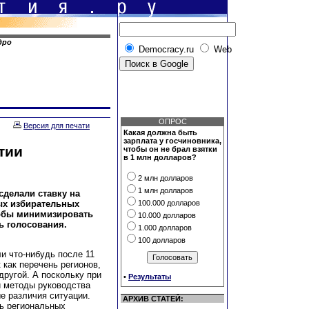
дро
Democracy.ru
Web
ОПРОС
Версия для печати
Какая должна быть
зарплата у госчиновника,
тии
чтобы он не брал взятки
в 1 млн долларов?
2 млн долларов
1 млн долларов
сделали ставку на
ых избирательных
100.000 долларов
тобы минимизировать
10.000 долларов
ь голосования.
1.000 долларов
100 долларов
и что-нибудь после 11
 как перечень регионов,
другой. А поскольку при
•
Результаты
и методы руководства
е различия ситуации.
АРХИВ СТАТЕЙ:
мь региональных