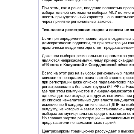
При этом, как и ранее, введение полностью проп
избирательной системы на выборах МСУ во многи
носить принудительный характер – она навязыва
через принятие региональных законов.
Технологии регистрации: старое и совсем не з
Если при определении правил игры в отдельных р
демократически подвижки, то при регистрации ка
практически везде «погоды стоят предсказанные»
Даже при выборах региональных парламентов уже
являются неприкасаемыми, чему пример скандал
«Яблока» в
Калужской
и
Свердловской
областях
Всего на этот раз на выборах региональных парл
списков от непарламентских партий зарегистриро
при регистрации даже списков парламентских пар
регистрировали с большим трудом (КПРФ на Ямал
где при этом коммунистов и либерал-демократов 
одномандатные округа), а в других пытались при
из списков нежелательных для власти кандидато
исключение 6 кандидатов из списка ЛДПР на выб
облдуму, из которых 4 затем восстановились чере
выборах же муниципальных среди отказников есть
Но главная жертва регистрации — независимые к
представители непарламентских партий.
Центризбирком традиционно рассуждает о высоко