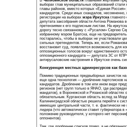
В
Челябинской области
главными жертвами пред
выборах глав муниципальных образований стали
главы районов, вместо которых «Единая Россия»
кандидатов. Среди иных скандалов, несомненно,
регистрации на выборах
мэра Иркутска
главного 
депутата заксобрания области Антона Романова 
претензиями к его подписным листам. На иркутск
дорогу тесно связанному с «Русалом» Сергею Се
избранному мэром Братска, еще на предваритель
постарались, чтобы в выборах не участвовали ц
сильных претендентов. Теперь же, если Романова
восстановит суд, появляется возможность для ко
оппозиционных голосов вокруг единственного ос
оппозиционного кандидата — депутата ЗС от КП
антирусаловские настроения в Иркутске очень си
Конкуренция местных админресурсов как базо
Помимо традиционных предвыборных зачисток на 
еще одна технология — дробление партсписков н
кандидатов. Дробление в том или ином виде пред
регионов (нет групп только в ЯНАО, где распреде
мандатов), в Воронежской и Рязанской областях 
обязательным. Курганская область вслед за Мор
Калининградской областью решила перейти к сис
имеющих центральной части, т. е. фактически н
лидера (что автоматически ставит губернатора в
положение руководителя, у которого нет персон
оппонентов).
Там, где дробление списков право, а не обязаннос