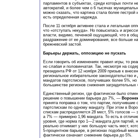
парламентов в субъектах, среди которых почти н
автократий, и более чем о 6 тысячах муниципаль
можно сказать, что картина стала более пестрой 
есть определенная надежда.
После 11 октября активнее стала и легальная опп
что «отступать некуда». Но повысилась и агресси
власти, видимо, печенкой ощущающей, что в общ
раздражение от ее доминирования, все больше 
брежневский застой.
Барьеры держать, оппозицию не пускать
Если говорить об изменениях правил игры, то реак
но слабая и половинчатая. Так, несмотря на сод
президента РФ от 12 ноября 2009 призыв к внесе
региональное избирательное законодательство и
мандатов партсписков, получивших более 5%, но 
большинстве регионов снижения заградительных 
Единственный регион, где фактически было отмен
решение о повышении барьера до 7%, —
Воронеж
принята поправка о том, что партии, получившие
партспискам по одному мандату. При этом в Воро
спискам распределяется 28 мест, 5% голосов — э
а 7% — примерно 1,96 мандата. То есть в отличи
уровня, где норма про 1—2 мандата для партий, 
реально отнимает у них большую часть мест, кот
5-процентном барьере, в регионах подобный меха
фактически означает снижение барьера до 5%.