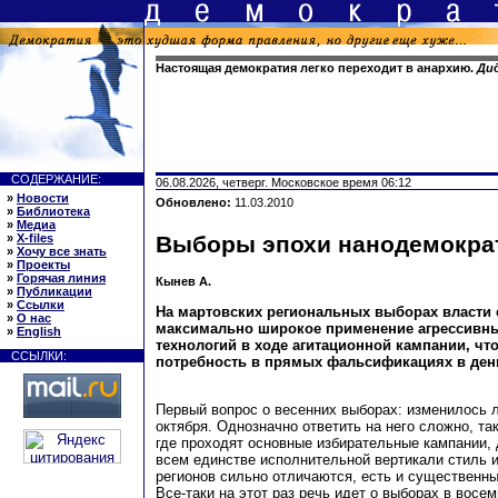
Настоящая демократия легко переходит в анархию.
Ди
СОДЕРЖАНИЕ:
06.08.2026, четверг. Московское время 06:12
»
Новости
Обновлено:
11.03.2010
»
Библиотека
»
Медиа
»
X-files
Выборы эпохи нанодемокра
»
Хочу все знать
»
Проекты
»
Горячая линия
Кынев А.
»
Публикации
»
Ссылки
На мартовских региональных выборах власти 
»
О нас
максимально широкое применение агрессивн
»
English
технологий в ходе агитационной кампании, ч
ССЫЛКИ:
потребность в прямых фальсификациях в ден
Первый вопрос о весенних выборах: изменилось л
октября. Однозначно ответить на него сложно, так
где проходят основные избирательные кампании, 
всем единстве исполнительной вертикали стиль 
регионов сильно отличаются, есть и существенны
Все-таки на этот раз речь идет о выборах в восе