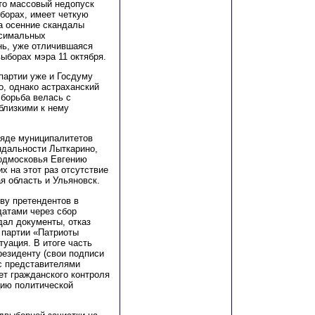
что массовый недопуск
ыборах, имеет четкую
на осенние скандалы
ксимальных
нь, уже отличившаяся
ыборах мэра 11 октября.
партии уже и Госдуму
о, однако астраханский
 борьба велась с
близкими к нему
ряде муниципалитетов
андальности Лыткарино,
Подмосковья Евгению
х на этот раз отсутствие
я область и Ульяновск.
ву претендентов в
датами через сбор
сдал документы, отказ
 партии «Патриоты
уация. В итоге часть
резиденту (свои подписи
 с представителями
ет гражданского контроля
цию политической