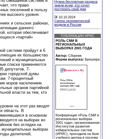
 по смешанной системе и
Нужна бесплатная раздача
чает, что право
земли всем, кто хочет
построить свой дом
нных поселений в пользу
лее высокого уровня.
10.10.2024
Смена экономической
ениях и сельских районах,
модели в России
ватизации данного
ой, которая обеспечивает
ПУБЛИКАЦИИ ИРИС
ющихся «партий»
РОЛЬ СМИ В
РЕГИОНАЛЬНЫХ
ВЫБОРАХ 2001 ГОДА
ой системе пройдут в 6
авляющее их большинство
Автор:
Сборник
елений и муниципальных
Форма выпуска:
Брошюра
йные списки применяются
5 депутатов, 7-
орах городской думы
кам; 7-процентный
ние мэров населением.
ельных органов партийной
льной власти за тем, кто
ровне на этот раз вводят
я область. В
рименявшаяся в основном
Конференция «Роль СМИ в
региональных выборах
 вводится на выборах во
2001 года», организованная
айонов без оглядки на
Институтом развития
а муниципальных выборах
избирательных систем
етоды делителей,
(ИРИС), проходила на базе
учебного центра в поселке