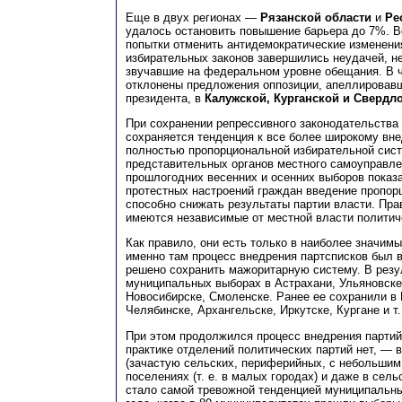
Еще в двух регионах —
Рязанской области
и
Ре
удалось остановить повышение барьера до 7%. В
попытки отменить антидемократические изменени
избирательных законов завершились неудачей, н
звучавшие на федеральном уровне обещания. В ч
отклонены предложения оппозиции, апеллировав
президента, в
Калужской, Курганской и Свердл
При сохранении репрессивного законодательства 
сохраняется тенденция к все более широкому вн
полностью пропорциональной избирательной сис
представительных органов местного самоуправле
прошлогодних весенних и осенних выборов показа
протестных настроений граждан введение пропор
способно снижать результаты партии власти. Прав
имеются независимые от местной власти политич
Как правило, они есть только в наиболее значимы
именно там процесс внедрения партсписков был 
решено сохранить мажоритарную систему. В резу
муниципальных выборах в Астрахани, Ульяновске
Новосибирске, Смоленске. Ранее ее сохранили в 
Челябинске, Архангельске, Иркутске, Кургане и т.
При этом продолжился процесс внедрения партийн
практике отделений политических партий нет, — 
(зачастую сельских, периферийных, с небольшим
поселениях (т. е. в малых городах) и даже в сель
стало самой тревожной тенденцией муниципальны