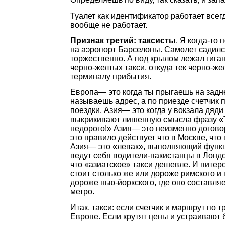
Туалет как идентификатор работает всегд
вообще не работает.
Признак третий: таксисты
. Я когда-то
на аэропорт Барселоны. Самолет садил
торжественно. А под крылом лежал гиган
черно-желтых такси, откуда тек черно-же
терминалу прибытия.
Европа— это когда ты прыгаешь на задне
называешь адрес, а по приезде счетчик 
поездки. Азия— это когда у вокзала дяди
выкрикивают лишенную смысла фразу «Т
недорого!» Азия— это неизменно догово
это правило действует что в Москве, что
Азия— это «левак», выполняющий функцию
ведут себя водители-пакистанцы в Лондон
что «азиатское» такси дешевле. И питерс
стоит столько же или дороже римского и 
дороже нью-йоркского, где оно составля
метро.
Итак, такси: если счетчик и маршрут по
Европе. Если крутят цены и устраивают 