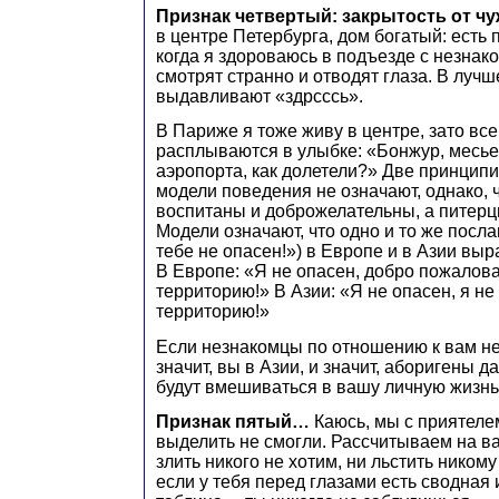
Признак четвертый: закрытость от ч
в центре Петербурга, дом богатый: есть
когда я здороваюсь в подъезде с незнак
смотрят странно и отводят глаза. В луч
выдавливают «здрсссь».
В Париже я тоже живу в центре, зато вс
расплываются в улыбке: «Бонжур, месье!
аэропорта, как долетели?» Две принцип
модели поведения не означают, однако, 
воспитаны и доброжелательны, а питер
Модели означают, что одно и то же посла
тебе не опасен!») в Европе и в Азии выр
В Европе: «Я не опасен, добро пожалов
территорию!» В Азии: «Я не опасен, я не
территорию!»
Если незнакомцы по отношению к вам 
значит, вы в Азии, и значит, аборигены д
будут вмешиваться в вашу личную жизнь
Признак пятый…
Каюсь, мы с приятеле
выделить не смогли. Рассчитываем на в
злить никого не хотим, ни льстить никому
если у тебя перед глазами есть сводна