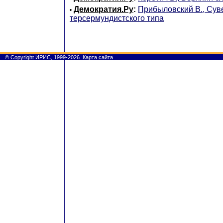
Демократия.Ру
:
Прибыловский В., Сув
•
терсермундистского типа
©
Copyright
ИРИС, 1999-2026
Карта сайта