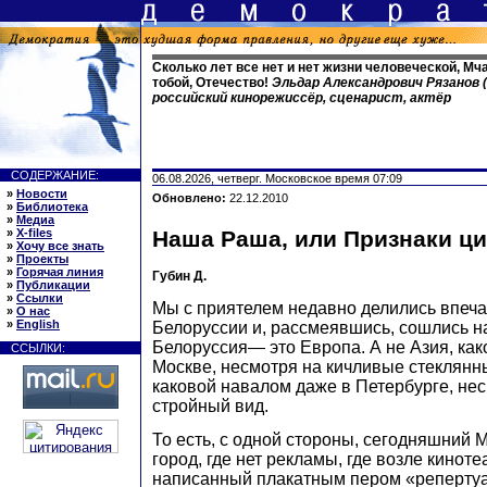
Сколько лет все нет и нет жизни человеческой, Мча
тобой, Отечество!
Эльдар Александрович Рязанов (
российский кинорежиссёр, сценарист, актёр
СОДЕРЖАНИЕ:
06.08.2026, четверг. Московское время 07:09
»
Новости
Обновлено:
22.12.2010
»
Библиотека
»
Медиа
»
X-files
Наша Раша, или Признаки ц
»
Хочу все знать
»
Проекты
»
Горячая линия
Губин Д.
»
Публикации
»
Ссылки
Мы с приятелем недавно делились впеч
»
О нас
»
English
Белоруссии и, рассмеявшись, сошлись 
Белоруссия— это Европа. А не Азия, ка
ССЫЛКИ:
Москве, несмотря на кичливые стеклянн
каковой навалом даже в Петербурге, нес
стройный вид.
То есть, с одной стороны, сегодняшний
город, где нет рекламы, где возле киноте
написанный плакатным пером «репертуар