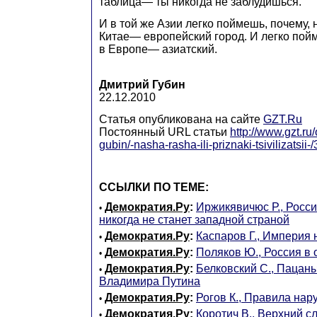
таблица— ты никогда не заблудишься.
И в той же Азии легко поймешь, почему, 
Китае— европейский город. И легко пой
в Европе— азиатский.
Дмитрий Губин
22.12.2010
Статья опубликована на сайте
GZT.Ru
Постоянный URL статьи
http://www.gzt.ru
gubin/-nasha-rasha-ili-priznaki-tsivilizatsii
ССЫЛКИ ПО ТЕМЕ:
Демократия.Ру
:
Иржикявичюс Р., Росси
•
никогда не станет западной страной
Демократия.Ру
:
Каспаров Г., Империя 
•
Демократия.Ру
:
Поляков Ю., Россия в 
•
Демократия.Ру
:
Белковский С., Пацаны
•
Владимира Путина
Демократия.Ру
:
Рогов К., Правила на
•
Демократия.Ру
:
Коротич В., Верхний с
•