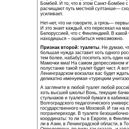
Бомбей. И то, что в этом Санкт-Бомбее 
расчищают путь местной султанше— схо
усиливает.
Нет-нет, что ни говорите, а грязь— перв
И это знает каждый, кто пересекал на ма
Белоруссией, что с Финляндией. В какой 
находишься – ошибиться невозможно.
Признак второй: туалеты
. Не думаю, ч
большая нужда заставит хоть одного рос
тем более, набабу) посетить хоть один н
Мамочки миа! На самом депрессивном и
полустанке такой туалет будет чист. А во
Ленинградском вокзалах вас будет ждать 
деликатно именуемая «турецким унитазом
А загляните в любой туалет любой росси
хоть высшей школы! Вонь, текущие бачки
стульчаков и туалетной бумаги в кабинка
Волгоградского педагогического универс
государственного на Моховой. И так на 
погранпереходе. В туалете безошибочн
координаты: то ли ты в Европе, в Финлян
ли в Азии, в Ленинградской области, в Т
Определяешь по виду, так сказать, и запа