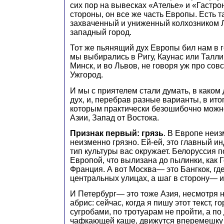
сих пор на вывесках «Ателье» и «Гастро
стороны, он все же часть Европы. Есть 
захваченный и униженный колхозником Л
западный город.
Тот же пьянящий дух Европы бил нам в г
мы выбирались в Ригу, Каунас или Таллин
Минск, и во Львов, не говоря уж про со
Ужгород.
И мы с приятелем стали думать, в каком 
дух, и, перебрав разные варианты, в итог
которым практически безошибочно можно
Азии, Запад от Востока.
Признак первый: грязь
. В Европе неиз
неизменно грязно. Ей-ей, это главный ин
тип культуры вас окружает. Белоруссия п
Европой, что вылизана до пылинки, как 
Франция. А вот Москва— это Бангкок, где
центральных улицах, а шаг в сторону— и
И Петербург— это тоже Азия, несмотря 
абрис: сейчас, когда я пишу этот текст, г
сугробами, по тротуарам не пройти, а по
чафкающей каше, движутся вперемешку