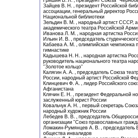
Гришин В. Л. , президент Союза "Черноб
Зайцев В. Н. , президент Российской би
ассоциации, генеральный директор Росс
Национальной библиотеки
Зельдин В. М. , народный артист СССР, 
академического театра Российской Арми
Иванова Л. М. , народная артистка Росс
Ильин И. В. , председатель студенческо
Кабаева A. M. , олимпийская чемпионка 
гимнастике
Кадышева Н. Н. , народная артистка Ро
руководитель национального театра нар
"Золотое кольцо"
Калягин А. А. , председатель Союза теа
России, народный артист Российской Ф
Клинцевич Ф. А. , лидер Российского со
Афганистана
Клячин Е. Н. , президент Федеральной н
заслуженный юрист России
Ковальчук А. Н. , первый секретарь Сою
народный художник России
Лебедев В. В. , председатель Общеросс
организации "Союз православных гражд
Ломакин-Румянцев А. В. , председатель 
общества инвалидов