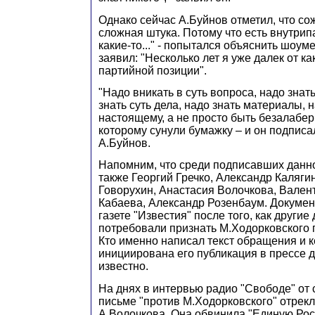
Однако сейчас А.Буйнов отметил, что сож
сложная штука. Потому что есть внутри
какие-то..." - попытался объяснить шоуме
заявил: "Несколько лет я уже далек от ка
партийной позиции".
"Надо вникать в суть вопроса, надо знат
знать суть дела, надо знать материалы, н
настоящему, а не просто быть безалабе
которому сунули бумажку – и он подписал
А.Буйнов.
Напомним, что среди подписавших данн
также Георгий Гречко, Александр Каляги
Говорухин, Анастасия Волочкова, Вале
Кабаева, Александр Розенбаум. Докумен
газете "Известия" после того, как другие
потребовали признать М.Ходорковского
Кто именно написал текст обращения и 
инициирована его публикация в прессе д
известно.
На днях в интервью радио "Свободе" от 
письме "против М.Ходорковского" отрекл
А.Волочкова. Она обвинила "Единую Росс