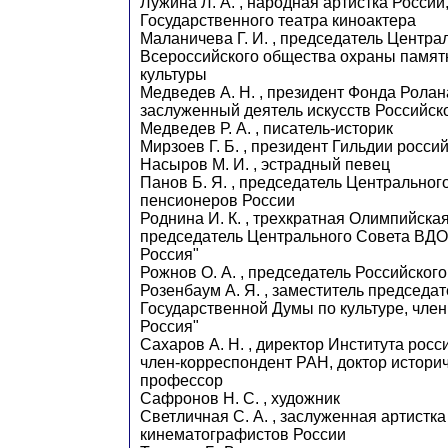
Лужина Л. А. , народная артистка России
Государственного театра киноактера
Маланичева Г. И. , председатель Центра
Всероссийского общества охраны памят
культуры
Медведев А. Н. , президент Фонда Ролан
заслуженный деятель искусств Российс
Медведев Р. А. , писатель-историк
Мирзоев Г. Б. , президент Гильдии росси
Насыров М. И. , эстрадный певец
Панов Б. Я. , председатель Центрально
пенсионеров России
Роднина И. К. , трехкратная Олимпийска
председатель Центрального Совета ВДО
Россия"
Рожнов О. А. , председатель Российског
Розенбаум А. Я. , заместитель председа
Государственной Думы по культуре, чле
Россия"
Сахаров А. Н. , директор Института росс
член-корреспондент РАН, доктор историч
профессор
Сафронов Н. С. , художник
Светличная С. А. , заслуженная артистк
кинематографистов России