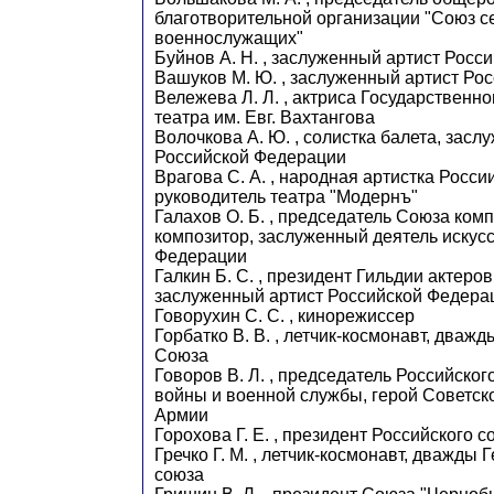
благотворительной организации "Союз с
военнослужащих"
Буйнов А. Н. , заслуженный артист Росс
Вашуков М. Ю. , заслуженный артист Ро
Вележева Л. Л. , актриса Государственн
театра им. Евг. Вахтангова
Волочкова А. Ю. , солистка балета, засл
Российской Федерации
Врагова С. А. , народная артистка Росс
руководитель театра "Модернъ"
Галахов О. Б. , председатель Союза ком
композитор, заслуженный деятель искус
Федерации
Галкин Б. С. , президент Гильдии актеров
заслуженный артист Российской Федера
Говорухин С. С. , кинорежиссер
Горбатко В. В. , летчик-космонавт, дваж
Союза
Говоров В. Л. , председатель Российског
войны и военной службы, герой Советск
Армии
Горохова Г. Е. , президент Российского 
Гречко Г. М. , летчик-космонавт, дважды 
союза