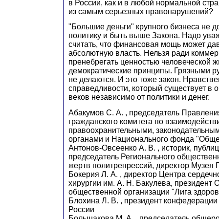
в России, как и в любой нормальной стра
из самым серьезных правонарушений?
"Большие деньги" крупного бизнеса не 
политику и быть выше Закона. Надо уваж
считать, что финансовая мощь может да
абсолютную власть. Нельзя ради коммер
пренебрегать ценностью человеческой ж
демократические принципы. Грязными р
не делаются. И это тоже закон. Нравств
справедливости, который существует в 
веков независимо от политики и денег.
Абакумов С. А. , председатель Правлен
гражданского комитета по взаимодейств
правоохранительными, законодательны
органами и Национального фонда "Обще
Антонов-Овсеенко А. В. , историк, публиц
председатель Регионального обществен
жертв политрепрессий, директор Музея
Бокерия Л. А. , директор Центра сердечн
хирургии им. А. Н. Бакулева, президент
общественной организации "Лига здоров
Блохина Л. В. , президент конфедераци
России
Большакова М. А. , председатель общер