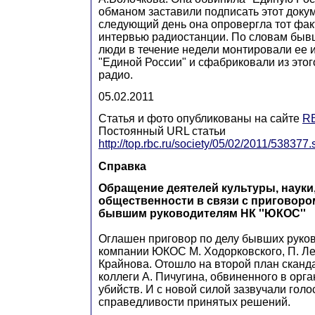
обманом заставили подписать этот докум
следующий день она опровергла тот факт
интервью радиостанции. По словам быв
люди в течение недели монтировали ее 
"Единой России" и сфабриковали из этог
радио.
05.02.2011
Статья и фото опубликованы на сайте
R
Постоянный URL статьи
http://top.rbc.ru/society/05/02/2011/538377.
Справка
Обращение деятелей культуры, науки
общественности в связи с приговор
бывшим руководителям НК ''ЮКОС''
Оглашен приговор по делу бывших руко
компании ЮКОС М. Ходорковского, П. Ле
Крайнова. Отошло на второй план сканд
коллеги А. Пичугина, обвиненного в орг
убийств. И с новой силой зазвучали гол
справедливости принятых решений.