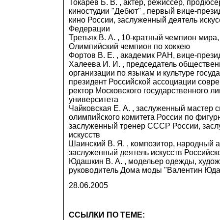
Токарев Б. В. , актер, режиссер, продюсе
киностудии "Дебют" , первый вице-прези
кино России, заслуженный деятель искус
Федерации
Третьяк В. А. , 10-кратный чемпион мира
Олимпийский чемпион по хоккею
Фортов В. Е. , академик РАН, вице-през
Халеева И. И. , председатель обществен
организации по языкам и культуре госуд
президент Российской ассоциации совр
ректор Московского государственного ли
университета
Чайковская Е. А. , заслуженный мастер с
олимпийского комитета России по фигур
заслуженный тренер СССР России, засл
искусств
Шаинский В. Я. , композитор, народный 
заслуженный деятель искусств Российс
Юдашкин В. А. , модельер одежды, худо
руководитель Дома моды "Валентин Юд
28.06.2005
ССЫЛКИ ПО ТЕМЕ: