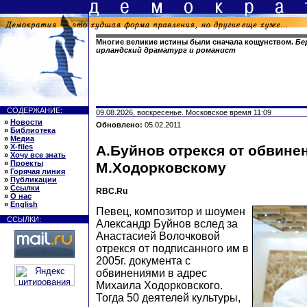
Многие великие истины были сначала кощунством.
Бе
ирландский драматург и романист
СОДЕРЖАНИЕ:
09.08.2026, воскресенье. Московское время 11:09
»
Новости
Обновлено:
05.02.2011
»
Библиотека
»
Медиа
»
X-files
А.Буйнов отрекся от обвине
»
Хочу все знать
»
Проекты
М.Ходорковскому
»
Горячая линия
»
Публикации
»
Ссылки
RBC.Ru
»
О нас
»
English
Певец, композитор и шоумен
ССЫЛКИ:
Александр Буйнов вслед за
Анастасией Волочковой
отрекся от подписанного им в
2005г. документа с
обвинениями в адрес
Михаила Ходорковского.
Тогда 50 деятелей культуры,