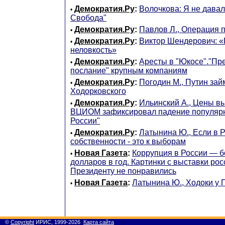
Демократия.Ру
:
Волочкова: Я не дава
•
Свобода"
Демократия.Ру
:
Павлов Л., Операция 
•
Демократия.Ру
:
Виктор Шендерович: 
•
неловкость»
Демократия.Ру
:
Аресты в "Юкосе"."П
•
послание" крупным компаниям
Демократия.Ру
:
Погодин М., Путин зай
•
Ходорковского
Демократия.Ру
:
Ильинский А., Цены вы
•
ВЦИОМ зафиксировал падение популярн
России"
Демократия.Ру
:
Латынина Ю., Если в 
•
собственности - это к выборам
Новая Газета
:
Коррупция в России — б
•
долларов в год. Картинки с выставки ро
Президенту не понравились
Новая Газета
:
Латынина Ю., Ходоки у 
•
©
Copyright
ИРИС, 1999-2026
Карта сайта