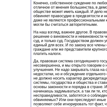
Конечно, собственное суждение по любом
отличное от мнения большинства, в дем
обществе может иметь каждый. И дело не 
обвиняет правосудие в предвзятости и н
даже не являются профессиональными ю
могли бы считаться авторитетными.
На наш взгляд, важнее другое. В право
решение о виновности и невиновности ч
суд, и только суд. Государством должен у
единый для всех. И по закону все член
граждане или же представители крупног
платить налоги.
Да, правовая система сегодняшнего гос
несовершенна, и мы открыто говорим о 
улучшения. Не надо закрывать глаза на
недостатки, но и обсуждение отдельного
не должно носить характер дискредитац
системы, государства и общества и став
основы законности и порядка в стране. 
начинаешь задумываться, а так ли те, кт
несправедливости, заботятся о соблюде
обвиняемых? Или они преследуют иные 
позволяют себе игнорировать тот факт, 