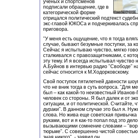
ученых и спортсменов
подписали обращение, где в
категорической форме
отрицался политический подтекст судебн
экс-главой ЮКОСа и подчеркивалась сп
приговора.
"У меня есть ощущение, что я тогда вляп
случае, бывают безумные поступки, за к
Сейчас я испытываю чувство, мягко гово
сталкивался с правозащитниками, с ко
эту тему. И я всегда испытывал чувство н
А.Буйнов в интервью радио "Свободе" на
сейчас относится к М.Ходорковскому.
Свой поступок пятилетней давности шоу
что не вник тогда в суть вопроса. "Для 
был – как какой-то неизвестный Иванов
человек со стороны. Я был далек и от э
ситуации, и от политической. Считайте, ч
дураки". В данном случае это был я. Нуж
слова. Но жива еще советская привычка
руками, вот и я как-то попал под это дел
вызывающими сомнение словами – "вор 
тюрьме". С совершенно чистой совестью
зная никого", - заявил он.