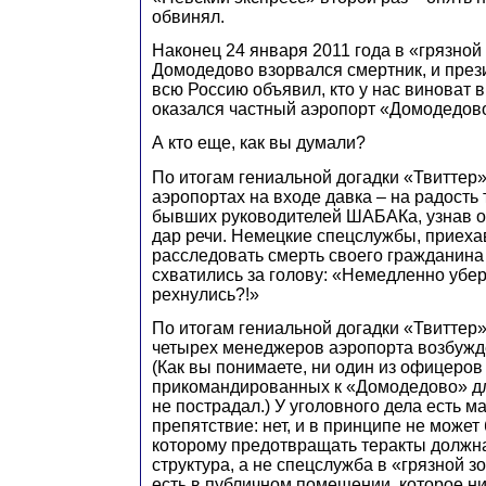
обвинял.
Наконец 24 января 2011 года в «грязной
Домодедово взорвался смертник, и през
всю Россию объявил, кто у нас виноват в
оказался частный аэропорт «Домодедов
А кто еще, как вы думали?
По итогам гениальной догадки «Твиттер»
аэропортах на входе давка – на радость
бывших руководителей ШАБАКа, узнав о 
дар речи. Немецкие спецслужбы, приех
расследовать смерть своего гражданина 
схватились за голову: «Немедленно убер
рехнулись?!»
По итогам гениальной догадки «Твиттер
четырех менеджеров аэропорта возбужд
(Как вы понимаете, ни один из офицеров
прикомандированных к «Домодедово» дл
не пострадал.) У уголовного дела есть м
препятствие: нет, и в принципе не может 
которому предотвращать теракты должн
структура, а не спецслужба в «грязной з
есть в публичном помещении, которое ни