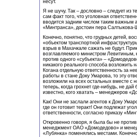
несут.
Я не шучу. Так – дословно – следует из т
сам факт того, что уголовная ответствен
вводится задним числом таким важным ак
«Минтранса», достоин пера Салтыкова-
Конечно, понятно, что грудных детей, в
«объектом транспортной инфраструктуры
взрыв в Махачкале сажать не будут. При
возглавляемого министром Левитиным, 
против одного «субъекта» – «Домодедово
никакого реального способа возложить 
Когана отдельную ответственность за не
работы в стане Доку Умарова, то эту отв
возложили на всех остальных вместе с н
теперь, когда грохнет где-нибудь, не дай 
известно, кого хватать – менеджеров «
Как! Они не заслали агентов к Доку Умар
где он готовит теракт! Они подлежат уго
ответственности, согласно приказу «Мин
Откровенно говоря, я была бы не против
менеджмент ОАО «Домодедово» и мен
«Лубянка» поменялись местами. Конечн