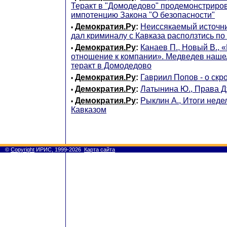
Теракт в "Домодедово" продемонстриро
импотенцию Закона "О безопасности"
Демократия.Ру
:
Неиссякаемый источни
•
дал криминалу с Кавказа расползтись по
Демократия.Ру
:
Канаев П., Новый В., «
•
отношение к компании». Медведев наше
теракт в Домодедово
Демократия.Ру
:
Гавриил Попов - о скр
•
Демократия.Ру
:
Латынина Ю., Права 
•
Демократия.Ру
:
Рыклин А., Итоги неде
•
Кавказом
©
Copyright
ИРИС, 1999-2026
Карта сайта