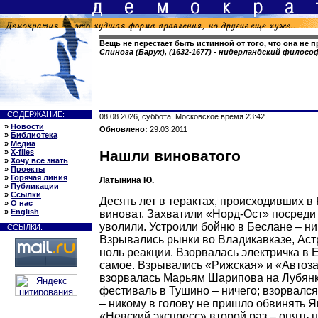
Вещь не перестает быть истинной от того, что она не 
Спиноза (Барух), (1632-1677) - нидерландский филосо
СОДЕРЖАНИЕ:
08.08.2026, суббота. Московское время 23:42
»
Новости
Обновлено:
29.03.2011
»
Библиотека
»
Медиа
»
X-files
Нашли виноватого
»
Хочу все знать
»
Проекты
»
Горячая линия
Латынина Ю.
»
Публикации
»
Ссылки
Десять лет в терактах, происходивших в 
»
О нас
»
English
виноват. Захватили «Норд-Ост» посреди
уволили. Устроили бойню в Беслане – ник
ССЫЛКИ:
Взрывались рынки во Владикавказе, Аст
ноль реакции. Взорвалась электричка в 
самое. Взрывались «Рижская» и «Автоза
взорвалась Марьям Шарипова на Лубянк
фестиваль в Тушино – ничего; взорвалс
– никому в голову не пришло обвинять Я
«Невский экспресс» второй раз – опять 