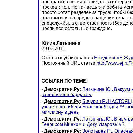
превратится в свинарник, но зато теракт
прекратятся. Но так ведь эти ребята мен
просто хотят разделения труда: чтобы б
полномочия на предотвращение теракто
спецслужбы, а ответственность (без дене
несли все остальные граждане.
Юлия Латынина
29.03.2011
Статья опубликована в
Ежедневном Жур
Постоянный URL статьи
http://www.ej.ru
ССЫЛКИ ПО ТЕМЕ:
Демократия.Ру
:
Латынина Ю., Вакуум 
•
заполняется бардаком
Демократия.Ру
:
Бичурин Р., НАСТОЯ
•
узнаете по гибели Больших Людей ™, п
миллиону в день
Демократия.Ру
:
Латынина Ю., В чем р
•
Генрихом Минхом и Доку Умаровым?
Демократия.Ру
:
Золотарев П., Опасная
•