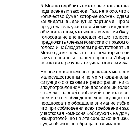
5. Можно одобрить некоторые конкретн
подписанных законов. Так, неплохо, что
количество бумаг, которые должны сдав
кандидаты, выдвинутые партиями. Прави
председатель участковой комиссии долж
объявить о том, что члены комиссии буд
голосование вне помещения для голосов
предложить членам комиссии с правом 
голоса и наблюдателям присутствовать п
Можно даже полагать, что некоторые но
заимствованы из нашего проекта Избира
возникли в результате учета моих замеча
Но все положительно оцениваемые нов
малосущественны и не могут кардинальн
ситуацию с отказами в регистрации, ни 
злоупотреблением при проведении голос
Скажем, главной проблемой при голосов
является несоблюдение действующих но
неоднократно обращали внимание избир
что при соблюдении всех требований за
участковая комиссия «обслужить на дом
избирателей, но на эти соображения изб
судьи обычно не обращают внимание.