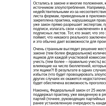
Остались в законе и многие положения,
источником злоупотребления. Например,
недействительными из-за несоответств
листа формам, приведенным в приложени
закреплена практика, нарушающая права
уже закон прямо разрешает экспертам,
подписи, излагать свои «заключения» в
подписных листов. Тот, кто знает, что это
поймет, что никакого реального заключе
и это обычно дает возможности для прои
Очень странным выглядит решение жест
законе (тем более федеральном) количе
ящиков для каждой участковой комиссии
учесть (тем более – правильно учесть) в
влияющие на число бюллетеней, которы
эти ящики?! В результате в одних случая
избыток (что будет провоцировать злоупо
других случаях их окажется недостаточно
будет обеспечена возможность проголос
Наконец, Федеральный закон от 25 июля
поддержал практику, уже введенную в ря
партий (точнее, руководящих партийных
ранее установленную очередность канд