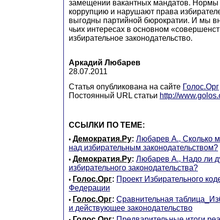
замещении вакантных мандатов. Нормы
коррупцию и нарушают права избирателе
выгодны партийной бюрократии. И мы в
чьих интересах в основном «совершенст
избирательное законодательство.
Аркадий Любарев
28.07.2011
Статья опубликована на сайте
Голос.Орг
Постоянный URL статьи
http://www.golos
ССЫЛКИ ПО ТЕМЕ:
Демократия.Ру
:
Любарев А., Сколько 
•
над избирательным законодательством?
Демократия.Ру
:
Любарев А., Надо ли 
•
избирательного законодательства?
Голос.Орг
:
Проект Избирательного код
•
Федерации
Голос.Орг
:
Сравнительная таблица_Из
•
и действующее законодательство
Голос.Орг
:
Предварительные итоги ре
•