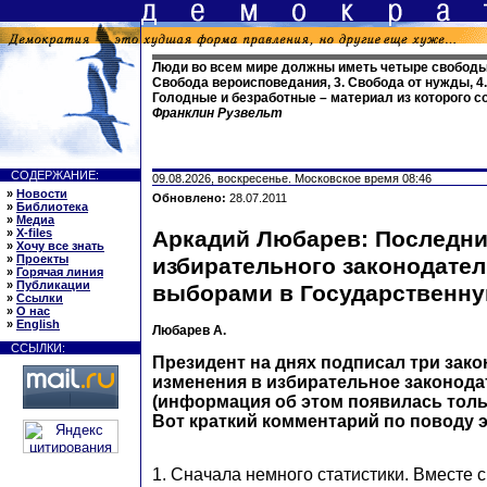
Люди во всем мире должны иметь четыре свободы: 
Свобода вероисповедания, 3. Свобода от нужды, 4.
Голодные и безработные – материал из которого с
Франклин Рузвельт
СОДЕРЖАНИЕ:
09.08.2026, воскресенье. Московское время 08:46
»
Новости
Обновлено:
28.07.2011
»
Библиотека
»
Медиа
»
X-files
Аркадий Любарев: Последни
»
Хочу все знать
»
Проекты
избирательного законодател
»
Горячая линия
»
Публикации
выборами в Государственн
»
Ссылки
»
О нас
»
English
Любарев А.
ССЫЛКИ:
Президент на днях подписал три зако
изменения в избирательное законода
(информация об этом появилась тольк
Вот краткий комментарий по поводу 
1. Сначала немного статистики. Вместе 