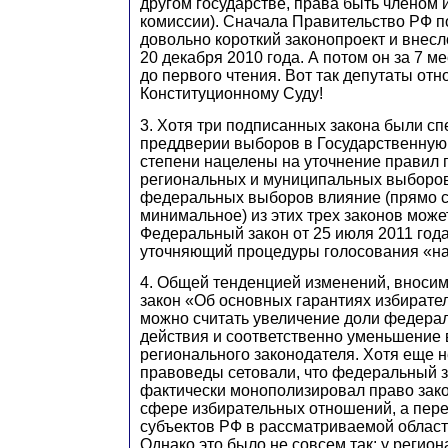
другом государстве, права быть членом 
комиссии). Сначала Правительство РФ по
довольно короткий законопроект и внесл
20 декабря 2010 года. А потом он за 7 м
до первого чтения. Вот так депутаты отн
Конституционному Суду!
3. Хотя три подписанных закона были с
преддверии выборов в Государственную 
степени нацелены на уточнение правил
региональных и муниципальных выборов
федеральных выборов влияние (прямо 
минимальное) из этих трех законов может
Федеральный закон от 25 июля 2011 год
уточняющий процедуры голосования «на
4. Общей тенденцией изменений, вноси
закон «Об основных гарантиях избират
можно считать увеличение доли федера
действия и соответственно уменьшение
регионального законодателя. Хотя еще 
правоведы сетовали, что федеральный 
фактически монополизировал право зак
сфере избирательных отношений, а пер
субъектов РФ в рассматриваемой област
Однако это было не совсем так: у регио