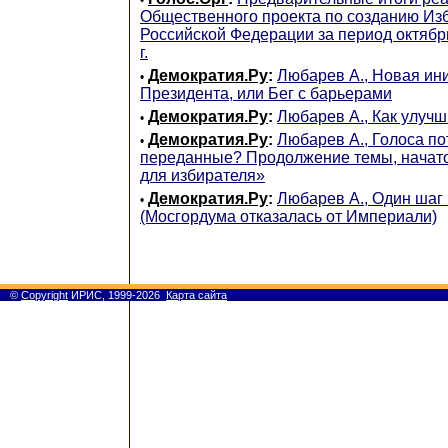
Общественного проекта по созданию Изб
Российской Федерации за период октябрь
г.
Демократия.Ру
:
Любарев А., Новая ин
•
Президента, или Бег с барьерами
Демократия.Ру
:
Любарев А., Как улуч
•
Демократия.Ру
:
Любарев А., Голоса п
•
переданные? Продолжение темы, начато
для избирателя»
Демократия.Ру
:
Любарев А., Один шаг 
•
(Мосгордума отказалась от Империали)
©
Copyright
ИРИС, 1999-2026
Карта сайта