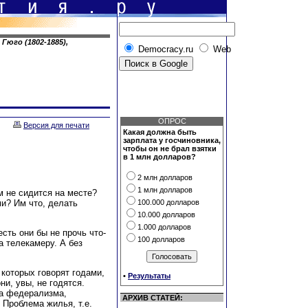
Гюго (1802-1885),
Democracy.ru
Web
ОПРОС
Версия для печати
Какая должна быть
зарплата у госчиновника,
чтобы он не брал взятки
в 1 млн долларов?
2 млн долларов
1 млн долларов
м не сидится на месте?
и? Им что, делать
100.000 долларов
10.000 долларов
1.000 долларов
есть они бы не прочь что-
100 долларов
а телекамеру. А без
 которых говорят годами,
•
Результаты
ни, увы, не годятся.
ма федерализма,
АРХИВ СТАТЕЙ:
 Проблема жилья, т.е.