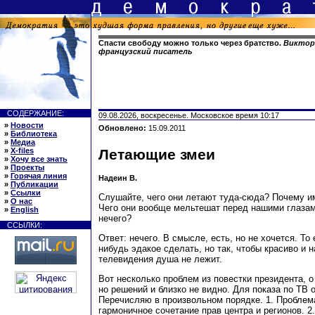
Спасти свободу можно только через братство.
Виктор 
французский писатель
СОДЕРЖАНИЕ:
09.08.2026, воскресенье. Московское время 10:17
»
Новости
Обновлено:
15.09.2011
»
Библиотека
»
Медиа
»
X-files
Летающие змеи
»
Хочу все знать
»
Проекты
»
Горячая линия
Надеин В.
»
Публикации
»
Ссылки
Слушайте, чего они летают туда-сюда? Почему и
»
О нас
Чего они вообще мельтешат перед нашими глазам
»
English
нечего?
ССЫЛКИ:
Ответ: нечего. В смысле, есть, но не хочется. То 
нибудь эдакое сделать, но так, чтобы красиво и н
телевидения душа не лежит.
Вот несколько проблем из повестки президента, о
но решений и близко не видно. Для показа по ТВ о
Перечисляю в произвольном порядке. 1. Пробле
гармоничное сочетание прав центра и регионов. 2.