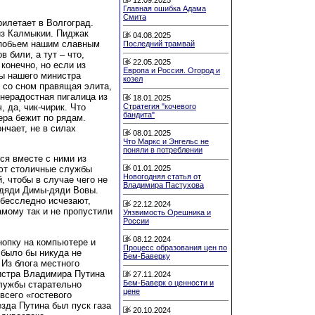
Главная ошибка Адама
Смита
рилетает в Волгоград.
 из Калмыкии. Пиджак
04.08.2025
е побьем нашим славным
Последний трамвай
 били, а тут – что,
22.05.2025
конечно, но если из
Европа и Россия. Огород и
мы нашего министра
козел
я со сном правящая элита,
нерадостная пигалица из
18.01.2025
Стратегия "кочевого
 да, чик-чирик. Что
бандита"
ера бежит по рядам.
нчает, не в силах
08.01.2025
Что Маркс и Энгельс не
поняли в потреблении
ся вместе с ними из
уют столичные службы
01.01.2025
Новогодняя статья от
, чтобы в случае чего не
Владимира Пастухова
 дяди Димы-дяди Вовы.
 бесследно исчезают,
22.12.2024
амому так и не пропустили
Уязвимость Орешника и
России
08.12.2024
нопку на компьютере и
Процесс образования цен по
 было бы никуда не
Бем-Баверку
 Из блога местного
истра Владимира Путина
27.11.2024
Бем-Баверк о ценности и
службы старательно
цене
всего «гостевого
езда Путина был пуск газа
20.10.2024