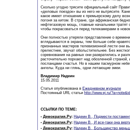
Сколько угодно трясите официальный сайт Прави
«деловых поездок» вы из него не вытрясите. Кане
какое имеет отношение к премьерскому делу возн
погоня за китом. В стране, где африканская бедн
нефтегазовую мощь, главные начальники тратят 
чтобы покрасоваться перед телекамерами в ново
Они полностью утеряли представление о времени
вглядываются в экраны, тем больше себе нравят
признанных мастеров телевизионной лести они в
прелестнее, звучат обольстительнее. Без жестког
соревнования на равных они развратились и разл
расточительно порхают над обозленной страной, 
посланцами счастья. Но в нашем пасмурном небе
ангелы. Куда ни глянь, одни летающие змеи.
Владимир Надеин
15.05.2011
Статья опубликована в
Ежедневном журнале
Постоянный URL статьи
http://www.ej.ru/?a=note&
ССЫЛКИ ПО ТЕМЕ:
Демократия.Ру
:
Надеин В., Подмести постамен
•
Демократия.Ру
:
Надеин В., И все-таки она верт
•
Демократия.Ру
:
Надеин В., Большинство мень
•