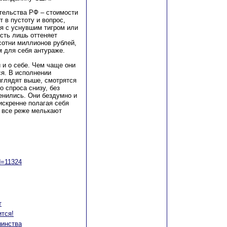
тельства РФ – стоимости
т в пустоту и вопрос,
я с уснувшим тигром или
ость лишь оттеняет
сотни миллионов рублей,
м для себя антураже.
 и о себе. Чем чаще они
ся. В исполнении
ыглядят выше, смотрятся
о спроса снизу, без
енились. Они бездумно и
искренне полагая себя
 все реже мелькают
id=11324
т
ится!
шинства