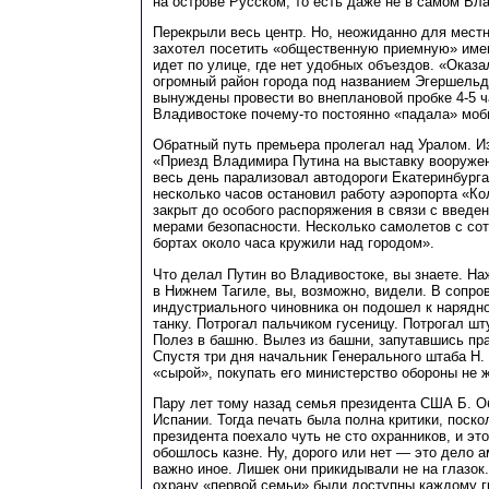
на острове Русском, то есть даже не в самом Вл
Перекрыли весь центр. Но, неожиданно для местн
захотел посетить «общественную приемную» имен
идет по улице, где нет удобных объездов. «Оказ
огромный район города под названием Эгершельд
вынуждены провести во внеплановой пробке 4-5 ч
Владивостоке почему-то постоянно «падала» моб
Обратный путь премьера пролегал над Уралом. Из
«Приезд Владимира Путина на выставку вооружен
весь день парализовал автодороги Екатеринбурга
несколько часов остановил работу аэропорта «К
закрыт до особого распоряжения в связи с введ
мерами безопасности. Несколько самолетов с со
бортах около часа кружили над городом».
Что делал Путин во Владивостоке, вы знаете. На
в Нижнем Тагиле, вы, возможно, видели. В сопр
индустриального чиновника он подошел к нарядн
танку. Потрогал пальчиком гусеницу. Потрогал шту
Полез в башню. Вылез из башни, запутавшись пра
Спустя три дня начальник Генерального штаба Н. 
«сырой», покупать его министерство обороны не 
Пару лет тому назад семья президента США Б. 
Испании. Тогда печать была полна критики, поск
президента поехало чуть не сто охранников, и эт
обошлось казне. Ну, дорого или нет — это дело 
важно иное. Лишек они прикидывали не на глазок
охрану «первой семьи» были доступны каждому 