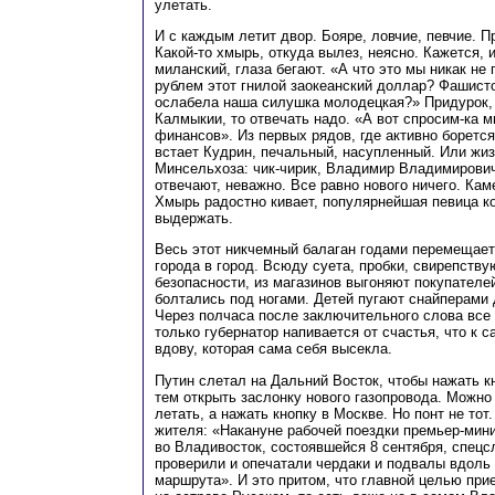
улетать.
И с каждым летит двор. Бояре, ловчие, певчие. П
Какой-то хмырь, откуда вылез, неясно. Кажется,
миланский, глаза бегают. «А что это мы никак н
рублем этот гнилой заокеанский доллар? Фашистов
ослабела наша силушка молодецкая?» Придурок, 
Калмыкии, то отвечать надо. «А вот спросим-ка 
финансов». Из первых рядов, где активно боретс
встает Кудрин, печальный, насупленный. Или жиз
Минсельхоза: чик-чирик, Владимир Владимирович,
отвечают, неважно. Все равно нового ничего. Кам
Хмырь радостно кивает, популярнейшая певица ко
выдержать.
Весь этот никчемный балаган годами перемещает
города в город. Всюду суета, пробки, свирепств
безопасности, из магазинов выгоняют покупателей
болтались под ногами. Детей пугают снайперами
Через полчаса после заключительного слова все
только губернатор напивается от счастья, что к с
вдову, которая сама себя высекла.
Путин слетал на Дальний Восток, чтобы нажать к
тем открыть заслонку нового газопровода. Можно
летать, а нажать кнопку в Москве. Но понт не тот.
жителя: «Накануне рабочей поездки премьер-мин
во Владивосток, состоявшейся 8 сентября, спец
проверили и опечатали чердаки и подвалы вдоль 
маршрута». И это притом, что главной целью при