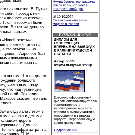
адивостоке».
Нужна бесплатная раздача
земли всем, кто хочет
ого начальства, В. Путин
построить свой дом
и себя. Проезд к ней
10.10.2024
ался полностью отсечен
Смена экономической
. Тысячи горожан были
модели в России
асов. В этот же день во
ильная связь».
ПУБЛИКАЦИИ ИРИС
 «Новой газеты»:
ДИПЛОМ ДЛЯ
ГОЛОСУЮЩИХ
ия в Нижний Тагил на
ВПЕРВЫЕ НА ВЫБОРАХ
, а его отъезд — на
В КАЛИНИНГРАДСКОЙ
ольцово»… Аэропорт был
ОБЛАСТИ
енными повышенными
Автор:
ИРИС
тнями пассажиров на
Форма выпуска:
Флаер
жал кнопку. Что он делал
овождении большого
ому, чисто вымытому
ку, что над гусеницей.
вой ногой. Похвалил.
Красочно оформленный
Макаров сказал, что танк
диплом символизирует всю
желает.
торжественность
неповторимого момента
Обамы отдыхала летом в
первого в жизни участия в
ольку с женою и детьми
голосовании и выражает
гордость, переполняющую
о слишком дорого
юного гражданина.
американцев. Для нас
. Точные цифры затрат на
Подробнее
>>>
гражданину США.