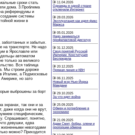
11.04.2026
мальные сроки стать
Однажды в одной стране
или дома. 3.Проблема
отключили Интернет
 на референдумы и
 создание системы
28.03.2026
тойной жизни в
Эксплуатация как идея-фикс
Маркса
05.01.2026
Надо заниматься
профилактикой диктатур
, заболтанных и забытых.
е на транспорте. Не надо
31.12.2025
дии в Ярославле или
Свод понятий Русской
Империи. Конституция
адельцы автоматом
Беспредела
е только за великого
ельство. Вся таблица
20.12.2025
а. Мы строим дороже
Прямая линия и КВН
 в Италию, а Подмосковье
06.11.2025
 Америке, но зато
Новый мэр Нью-Йорка
Мамдани
торые выброшены за борт
29.10.2025
За что идет война
а экранах, так они и за
25.09.2025
Обмен и потребление в
, даже когда они не врут,
экономике
роумием специфическим,
лу. Спрашивают, понятно,
21.09.2025
 что девушки, едва
Адам Смит, бобры, олени и
 жизненными невзгодами
пропорции обмена
олько можно? Приходится
12.09.2025