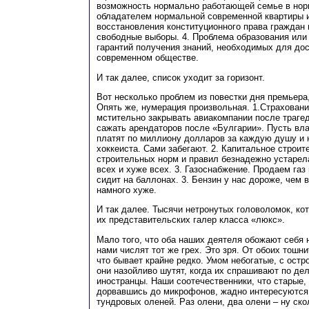
возможность нормально работающей семье в нор
обладателем нормальной современной квартиры 
восстановления конституционного права граждан
свободные выборы. 4. Проблема образования или
гарантий получения знаний, необходимых для дос
современном обществе.
И так далее, список уходит за горизонт.
Вот несколько проблем из повестки дня премьера
Опять же, нумерация произвольная. 1.Страховани
мстительно закрывать авиакомпании после траге
сажать арендаторов после «Булгарии». Пусть вл
платят по миллиону долларов за каждую душу и н
хоккеиста. Сами забегают. 2. Капитальное строит
строительных норм и правил безнадежно устарел
всех и хуже всех. 3. Газоснабжение. Продаем газ
сидит на баллонах. 3. Бензин у нас дороже, чем в
намного хуже.
И так далее. Тысячи нетронутых головоломок, ко
их представительских галер класса «люкс».
Мало того, что оба наших деятеля обожают себя н
нами числят тот же грех. Это зря. От обоих тошнит
что бывает крайне редко. Умом небогатые, с ост
они назойливо шутят, когда их спрашивают по де
иностранцы. Наши соотечественники, что старые,
дорвавшись до микрофонов, жадно интересуются
тундровых оленей. Раз олени, два олени – ну ск