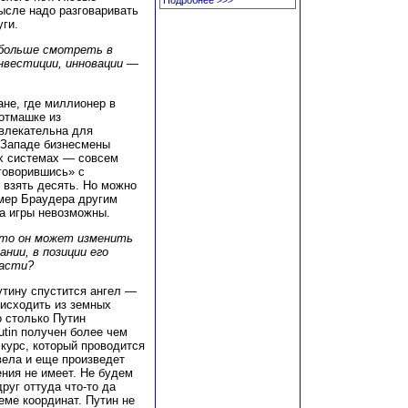
Подробнее
>>>
ысле надо разговаривать
уги.
 больше смотреть в
Инвестиции, инновации —
ане, где миллионер в
 отмашке из
ивлекательна для
а Западе бизнесмены
ых системах — совсем
оговорившись» с
 взять десять. Но можно
имер Браудера другим
а игры невозможны.
то он может изменить
ании, в позиции его
пасти?
утину спустится ангел —
 исходить из земных
о столько Путин
Putin получен более чем
 курс, который проводится
звела и еще произведет
ения не имеет. Не будем
руг оттуда что-то да
еме координат. Путин не