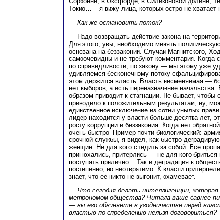
Сорбонне, в Оксфорде, в Силиконовой долине, Т
Токио… – я вижу лица, которых остро не хватает 
— Как же остановить поток?
— Надо возвращать действие закона на территор
Для этого, увы, необходимо менять политическу
основана на беззаконии. Случаи Магнитского, Хо
самоочевидны и не требуют комментария. Когда 
по справедливости, по закону — мы этому уже у
удивляемся бесконечному потоку сфальцифирова
этом держится власть. Власть несменяемая — бо
нет выборов, а есть переназначение начальства.
образом приводит к стагнации. Не бывает, чтобы 
приводило к положительным результатам; ну, мо
единственное исключение из сотни унылых прави
лидер находится у власти больше десятка лет, э
росту коррупции и беззакония. Когда нет обратной
очень быстро. Пример почти биологический: арми
срочной службы, я видел, как быстро деградирую
женщин. Не для кого следить за собой. Все проп
принюхались, притерлись — не для кого бриться 
поступать прилично… Так и деградация в обществ
постепенно, но неотвратимо. К власти притерпели
знает, что ее никто не выгонит, охамевает.
— Что сегодня делать интеллигенции, которая
метрономом общества? Читала ваше давнее пи
— вы его обвиняете в угодничестве перед власт
властью по определению нельзя договориться?