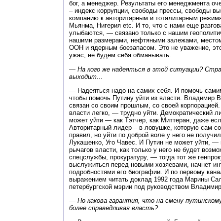
бог, а менеджер. Результаты его менеджмента оч
– индекс коррупции, свободы прессы, свободы 
компанию к авторитарным и тоталитарным режим
Мьянма, Нигерия etc. И то, что с нами еще разгов
улыбаются, — связано только с нашим геополити
нашими размерами, нефтяными залежами, местом
ООН и ядерным боезапасом. Это не уважение, эт
ужас, не будем себя обманывать.
— На кого же надеяться в этой ситуации? Стр
выходит…
— Надеяться надо на самих себя. И помочь сами
чтобы помочь Путину уйти из власти. Владимир
связан со своим прошлым, со своей корпорацией.
власти легко, — трудно уйти. Демократический ли
может уйти — как Тэтчер, как Миттеран, даже есл
Авторитарный лидер – в ловушке, которую сам со
правил, но уйти по доброй воле у него не получи
Лукашенко, Уго Чавес. И Путин не может уйти, — 
рычагов власти, как только у него не будет возм
спецслужбы, прокуратуру, — тогда тот же генпро
выслужиться перед новыми хозяевами, начнет ин
подробностями его биографии. И по первому кана
выражением читать доклад 1992 года Марины Са
петербургской мэрии под руководством Владимир
— Но какова гарантия, что на смену путинском
более справедливая власть?