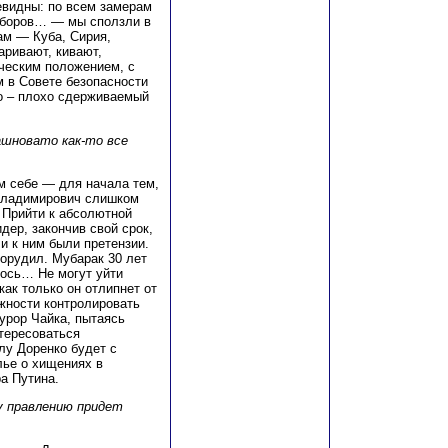
евидны: по всем замерам
выборов… — мы сползли в
ам — Куба, Сирия,
аривают, кивают,
ческим положением, с
 в Совете безопасности
о – плохо сдерживаемый
ашновато как-то все
м себе — для начала тем,
 Владимирович слишком
 Прийти к абсолютной
дер, закончив свой срок,
и к ним были претензии.
орудил. Мубарак 30 лет
лось… Не могут уйти
как только он отлипнет от
ожности контролировать
курор Чайка, пытаясь
тересоваться
лу Доренко будет с
лье о хищениях в
а Путина.
у правлению придет