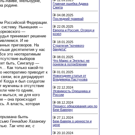
ель-Авиве, Мельбурне,
Главная ошибка Адама
на родине.
Смита
04.08.2025
Последний трамвай
ии Российской Федерации.
ю систему. Нынешняя —
22.05.2025
Европа и Россия. Огород и
дорковского —
козел
судья принимает решение
дивляемся. И не
18.01.2025
нных приговоров. На
Стратегия "кочевого
льше десятилетия у нас
бандита"
 Все это неотвратимым
08.01.2025
отсутствие выборов
Что Маркс и Энгельс не
жет быть, Сингапур —
поняли в потреблении
л… Как только какой-то
то неотвратимо приводит к
01.01.2025
Новогодняя статья от
 связи, все деградирует
Владимира Пастухова
я! Когда я был солдатом
т мужчины в отсутствие
22.12.2024
ахли чем-то одним,
Уязвимость Орешника и
и мыться, не для кого
России
е – она происходит
08.12.2024
сь. А власть, которая
Процесс образования цен по
Бем-Баверку
 призвана быть
27.11.2024
сьмо Геннадию Хазанову
Бем-Баверк о ценности и
цене
ью. Так что же, с
20.10.2024