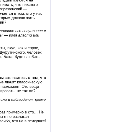
о адаптируются на
нимать, что никакого
еображенский —
ается в том, кто у нас
которым должно жить
ий?
тоянное его оглупление с
сы — воля власти или
ты, вкус, как и спрос, —
Шуфутинского, человек
ь Баха, будет любить
ы согласитесь с тем, что
рые любят классическую
и парламент. Это вещи
ровать, не так ли?
сли и наблюдения, кроме
раз примерно в сто… Не
бы я не разлагал
ибо, что не в психушке!