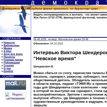
Видеть несправедливость и молчать - это значит само
Жак Руссо (1712-1778), французский философ, писат
СОДЕРЖАНИЕ:
06.08.2026, четверг. Московское время 20:46
»
Новости
Обновлено:
04.10.2011
»
Библиотека
»
Медиа
»
X-files
Интервью Виктора Шендеров
»
Хочу все знать
»
Проекты
"Невское время"
»
Горячая линия
»
Публикации
»
Ссылки
Шендерович В.
»
О нас
»
English
Можно сбиться со счету, перечисляя таланты
писатель, сценарист, режиссер, публицист, те
ССЫЛКИ:
общественный деятель. Обладатель нескольк
в области юмора, лауреат «ТЭФИ-96» и премии 
годы для Шендеровича стали взлетными – пер
в которой он выступал как сценарист, стала о
высокорейтинговых. Зрители с нетерпением 
выпусков «Итого», где Шендерович в течение 
художественным руководителем и ведущим, п
закрыли.