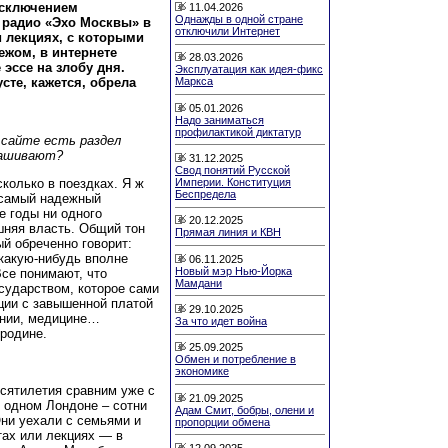
исключением
11.04.2026
Однажды в одной стране
а радио «Эхо Москвы» в
отключили Интернет
и лекциях, с которыми
бежом, в интернете
28.03.2026
эссе на злобу дня.
Эксплуатация как идея-фикс
сте, кажется, обрела
Маркса
05.01.2026
Надо заниматься
профилактикой диктатур
сайте есть раздел
рашивают?
31.12.2025
Свод понятий Русской
Империи. Конституция
колько в поездках. Я ж
Беспредела
 самый надежный
е годы ни одного
20.12.2025
шняя власть. Общий тон
Прямая линия и КВН
ый обреченно говорит:
 какую-нибудь вполне
06.11.2025
Новый мэр Нью-Йорка
се понимают, что
Мамдани
сударством, которое сами
ции с завышенной платой
29.10.2025
ании, медицине…
За что идет война
 родине.
25.09.2025
Обмен и потребление в
экономике
сятилетия сравним уже с
21.09.2025
 одном Лондоне – сотни
Адам Смит, бобры, олени и
Они уехали с семьями и
пропорции обмена
тах или лекциях — в
12.09.2025