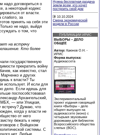
Нужна бесплатная раздача
м надо договориться о
земли всем, кто хочет
ке, а некоторый кодекс
построить свой дом
цироваться от власти.
10.10.2024
а слабого, за
Смена экономической
отов принять на себя эти
модели в России
 Только не надо, выйдя
ссуждать о том, что
ПУБЛИКАЦИИ ИРИС
ВЫБОРЫ – ДЕЛО
ОБЩЕЕ
ает на встречу
иглашение. Кто более
Автор:
Каюнов О.Н. -
ИРИС
Форма выпуска:
учали государственную
Аудиокассета
димости прекратить войну
бачев, как известно, стал
 Марченко и других
одишь к власти? Ты
бя использует. И если для
но дело. Если идешь для
больше поспособстовавал
лександр Архангельский,
Экспериментальный
о МБХ, — или Улицкая,
проект издания говорящей
книги «Выборы – дело
у встречу? Думаю, что
общее» выпущен на
ожден, когда у власти не
аудиокассете (моно) с
общество от него
четырьмя звуковыми
свистку бежать к нему
дорожками для библиотек
Всероссийского общества
реговоров с Войцехом
слепых (ВОС).
политической системы. С
лохого нет. Любые