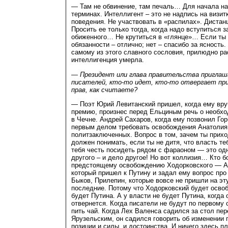
— Там не обвинение, там печаль… Для начала на
терминах. Интеллигент – это не надпись на визит
поведения. Не участвовать в «распилах». Дистан
Просить ее только тогда, когда надо вступиться з
обиженного… Не крутиться в «глянце»… Если ты г
обязанности – отлично; нет – спасибо за ясность.
самому из этого славного сословия, прилюдно ра
интеллигенция умерла.
— Президент или глава правительства приглаш
писателей, кто-то идет, кто-то отвергает пр
прав, как считаете?
— Поэт Юрий Левитанский пришел, когда ему вр
премию, произнес перед Ельциным речь о необхо
в Чечне. Андрей Сахаров, когда ему позвонил Гор
первым делом требовать освобождения Анатолия
политзаключенных. Вопрос в том, зачем ты прих
должен понимать, если ты не дитя, что власть те
тебя честь посидеть рядом с фараоном — это од
другого – и дело другое! Но вот коллизия… Кто 
предстоящему освобождению Ходорковского — А
который пришел к Путину и задал ему вопрос пр
Быков, Прилепин, которые вовсе не пришли на эт
последние. Потому что Ходорковский будет освоб
будет Путина. А у власти не будет Путина, когда 
отвернется. Когда писатели не будут по первому 
пить чай. Когда Лех Валенса садился за стол пе
Ярузельским, он садился говорить об изменении 
позиции и силы, и достоинства. И ничего здесь п