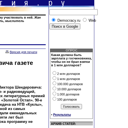
му участвовать в ней.
Жан
Democracy.ru
Web
ель, мыслитель
ОПРОС
Версия для печати
Какая должна быть
зарплата у госчиновника,
ича газете
чтобы он не брал взятки
в 1 млн долларов?
2 млн долларов
1 млн долларов
100.000 долларов
 Виктора Шендеровича:
10.000 долларов
ле- и радиоведущий,
1.000 долларов
их литературных премий
100 долларов
«Золотой Остап». 90-е
едача на НТВ «Куклы»,
дной из самых
ждали еженедельных
•
Результаты
пяти лет был
ока программу не
АРХИВ СТАТЕЙ: