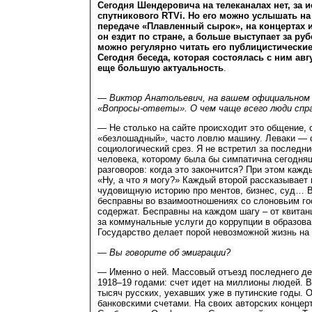
Сегодня Шендеровича на телеканалах нет, за 
спутникового RTVi. Но его можно услышать н
передаче «Плавленный сырок», на концертах 
он ездит по стране, а больше выступает за ру
можно регулярно читать его публицистические 
Сегодня беседа, которая состоялась с ним авгу
еще большую актуальность
.
— Виктор Анатольевич, на вашем официальном 
«Вопросы-ответы». О чем чаще всего люди сп
— Не столько на сайте происходит это общение, с
«безлошадный», часто ловлю машину. Леваки —
социологический срез. Я не встретил за последни
человека, которому была бы симпатична сегодня
разговоров: когда это закончится? При этом кажд
«Ну, а что я могу?» Каждый второй рассказывает
чудовищную историю про ментов, бизнес, суд… В
бесправны во взаимоотношениях со слоновьим го
содержат. Бесправны на каждом шагу – от квитан
за коммунальные услуги до коррупции в образов
Государство делает порой невозможной жизнь на
— Вы говорите об эмиграции?
— Именно о ней. Массовый отъезд последнего де
1918–19 годами: счет идет на миллионы людей. В
тысяч русских, уехавших уже в путинские годы. 
банковскими счетами. На своих авторских концер