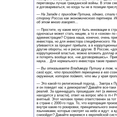
переговоры лучше гражданской войны. В этом см
и договариваться, но когда ты не в позиции присл
— На Западе с приходом Путина, однако, стали
сторону России как экономического партнера. 
об этом много говорят…
— Простите, ну какие могут быть инновации в стр
одночасье может стать нищим, а то и «зэком» по
администрации? Страна наша, конечно, очень пр
инвестора, но для инвестора специфического. Н
убиваются за процент прибыли, а в коррупционн
другие обороты, но и риски другие. В России, «д
коррупционной властью, можно вложить доллар и
и потерять вообще все, «не договорившись». Пр
наука… Для нормального инвестора такие правил
— Вы отказываете Владимиру Путину в том, ч
свой курс, что произойдет переоценка в его созн
окружения, которое поймет, что мы у края про
— Это какой-то религиозный подход… Завтра к П
и он поведет нас к демократии? Давайте все-таки
реалий. За одиннадцать прошедших лет (а именн
находится у власти), ответ на вопрос who is m-r 
внятный. Этот человек прямо ответственен за тот
в стране с 2000-го года. То, что корпорация прои
внутри какие-то рокировки, принципиального знач
язычниками, которые смотрят на небо и ждут: а вд
снизойдет? Давайте вернемся к европейской сист