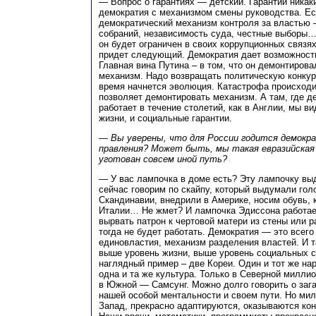
— Вопрос о гарантиях — детский. Гарантий никаки
демократия с механизмом смены руководства. Е
демократический механизм контроля за властью
собраний, независимость суда, честные выборы…
он будет ограничен в своих коррупционных связях
придет следующий. Демократия дает возможност
Главная вина Путина – в том, что он демонтирова
механизм. Надо возвращать политическую конкуре
время начнется эволюция. Катастрофа происходит
позволяет демонтировать механизм. А там, где д
работает в течение столетий, как в Англии, мы в
жизни, и социальные гарантии.
— Вы уверены, что для России годится демокра
правления? Может быть, мы такая евразийская
уготован совсем иной путь?
— У вас лампочка в доме есть? Эту лампочку в
сейчас говорим по скайпу, который выдумали го
Скандинавии, внедрили в Америке, носим обувь, 
Италии… Не жмет? И лампочка Эдиссона работает
вырвать патрон к чертовой матери из стены или 
тогда не будет работать. Демократия — это всег
единовластия, механизм разделения властей. И та
выше уровень жизни, выше уровень социальных св
наглядный пример – две Кореи. Один и тот же нар
одна и та же культура. Только в Северной милли
в Южной — Самсунг. Можно долго говорить о зага
нашей особой ментальности и своем пути. Но мил
Запад, прекрасно адаптируются, оказываются ко