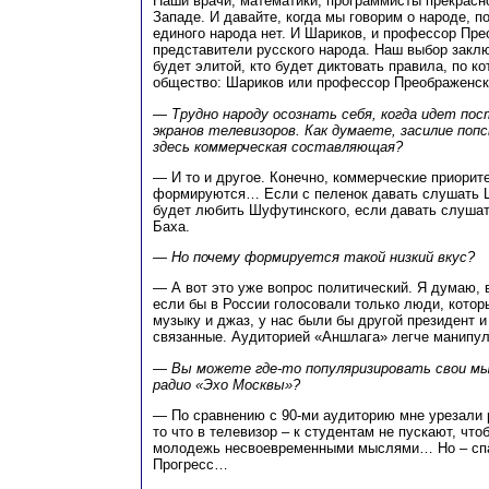
Наши врачи, математики, программисты прекрасн
Западе. И давайте, когда мы говорим о народе, по
единого народа нет. И Шариков, и профессор Пр
представители русского народа. Наш выбор заключ
будет элитой, кто будет диктовать правила, по 
общество: Шариков или профессор Преображенск
— Трудно народу осознать себя, когда идет пос
экранов телевизоров. Как думаете, засилие поп
здесь коммерческая составляющая?
— И то и другое. Конечно, коммерческие приорите
формируются… Если с пеленок давать слушать 
будет любить Шуфутинского, если давать слушат
Баха.
— Но почему формируется такой низкий вкус?
— А вот это уже вопрос политический. Я думаю, в
если бы в России голосовали только люди, кото
музыку и джаз, у нас были бы другой президент 
связанные. Аудиторией «Аншлага» легче манипули
— Вы можете где-то популяризировать свои мы
радио «Эхо Москвы»?
— По сравнению с 90-ми аудиторию мне урезали 
то что в телевизор – к студентам не пускают, что
молодежь несвоевременными мыслями… Но – спас
Прогресс…