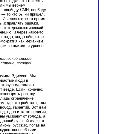
х нет. Для этого и есть
сли мы вернем
 — свободу СМИ, свободу
 — то кто бы ни пришел,
. И через какое-то время
ь исправлять ошибки.
л этот демократический
нцию, и через какое-то
 тогда, когда общество
емократия как механизм
идим на выходе и уровень
тический способ
 страна, которой
ыдумал Эдиссон. Мы
ловастые люди в
которую сделали в
 везде. Если, конечно,
расковырять розетку —
о лишь ограничение
м, где это работает, там
обод, гарантий. Вот вам
од, одна и та же религия,
оны умирают от голода, а
дочной русской душе, о
лионы русских, попав на
нкурентоспособными.