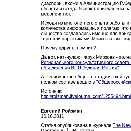
диаспоры, вхожи в Администрацию Губе
области и всегда бывают приглашены н
мероприятия.
Исходя из многолетнего опыта работы и
количества информации, я полагаю, что 
общества создавались именно для прик
торговли наркотиками. Моим глазам свид
Почему вдруг вспомнил?
Да вот, наткнулся: Фарух Мирзоев - пол
Регионального Консультативного совет
объединений ВПП "Единая России"
.
А Челябинское общество таджикской кул
полном составе вошло в
"Общероссийск
Источник:
http://roizman.livejournal.com/1255494.html
Евгений Ройзман
10.10.2011
Статья опубликована в журнале
The New
Постоянный URL статьи