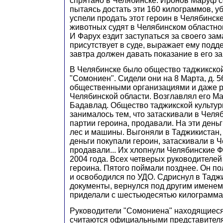
спрятано в Челябинске. Иронов Маруф с
пытаясь достать эти 160 килограммов, уб
успели продать этот героин в Челябинске
животных судят в Челябинском областном
И Фарух ездит заступаться за своего зам
присутствует в суде, выражает ему подде
завтра должен давать показание в его за
В Челябинске было общество таджикско
"Сомониен". Сидели они на 8 Марта, д. 5
общественными организациями и даже 
Челябинской области. Возглавлял его М
Бадавлад. Общество таджикской культу
занималось тем, что затаскивали в Челя
партии героина, продавали. На эти деньг
лес и машины. Выгоняли в Таджикистан,
деньги покупали героин, затаскивали в Ч
продавали... Их хлопнули Челябинские
2004 года. Всех четверых руководителей
героина. Пятого поймали позднее. Он пол
и освободился по УДО. Сдриснул в Тадж
документы, вернулся под другим именем 
приделали с шестьюдесятью килограмма
Руководители "Сомониена" находящиеся
считаются официальными представител