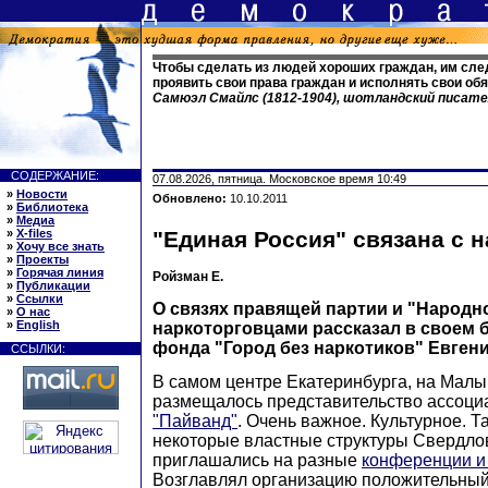
Чтобы сделать из людей хороших граждан, им сле
проявить свои права граждан и исполнять свои об
Самюэл Смайлс (1812-1904), шотландский писат
СОДЕРЖАНИЕ:
07.08.2026, пятница. Московское время 10:49
»
Новости
Обновлено:
10.10.2011
»
Библиотека
»
Медиа
»
X-files
"Единая Россия" связана с 
»
Хочу все знать
»
Проекты
»
Горячая линия
Ройзман Е.
»
Публикации
»
Ссылки
О связях правящей партии и "Народн
»
О нас
»
English
наркоторговцами рассказал в своем 
фонда "Город без наркотиков" Евген
ССЫЛКИ:
В самом центре Екатеринбурга, на Малыш
размещалось представительство ассоци
"Пайванд"
. Очень важное. Культурное. 
некоторые властные структуры Свердлов
приглашались на разные
конференции и
Возглавлял организацию положительный