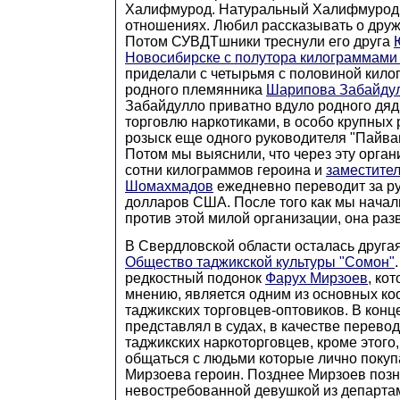
Халифмурод. Натуральный Халифмурод,
отношениях. Любил рассказывать о дру
Потом СУВДТшники треснули его друга
Новосибирске с полутора килограммами
приделали с четырьмя с половиной кило
родного племянника
Шарипова Забайду
Забайдулло приватно вдуло родного дяд
торговлю наркотиками, в особо крупных 
розыск еще одного руководителя "Пайва
Потом мы выяснили, что через эту орга
сотни килограммов героина и
заместите
Шомахмадов
ежедневно переводит за ру
долларов США. После того как мы начал
против этой милой организации, она раз
В Свердловской области осталась другая
Общество таджикской культуры "Сомон"
редкостный подонок
Фарух Мирзоев
, ко
мнению, является одним из основных к
таджикских торговцев-оптовиков. В конце
представлял в судах, в качестве перево
таджикских наркоторговцев, кроме этого
общаться с людьми которые лично покуп
Мирзоева героин. Позднее Мирзоев позн
невостребованной девушкой из департа