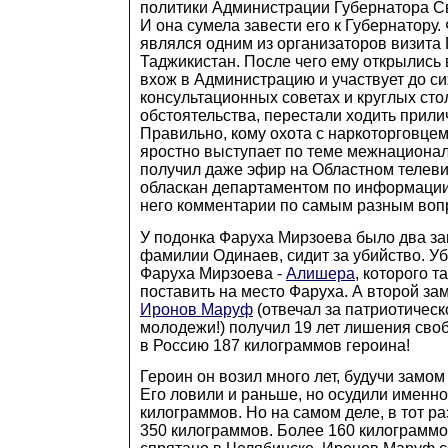
политики Администрации Губернатора С
И она сумела завести его к Губернатору
являлся одним из организаторов визита 
Таджикистан. После чего ему открылись 
вхож в Администрацию и участвует до си
консультационных советах и круглых стола
обстоятельства, перестали ходить прил
Правильно, кому охота с наркоторговцем
яростно выступает по теме межнациона
получил даже эфир на Областном телеви
обласкан департаментом по информации
него комментарии по самым разным воп
У подонка Фаруха Мирзоева было два за
фамилии Одинаев, сидит за убийство. Уб
Фаруха Мирзоева -
Алишера
, которого т
поставить на место Фаруха. А второй за
Иронов Маруф
(отвечал за патриотичес
молодежи!) получил 19 лет лишения свобо
в Россию 187 килограммов героина!
Героин он возил много лет, будучи замо
Его ловили и раньше, но осудили именно
килограммов. Но на самом деле, в тот ра
350 килограммов. Более 160 килограммо