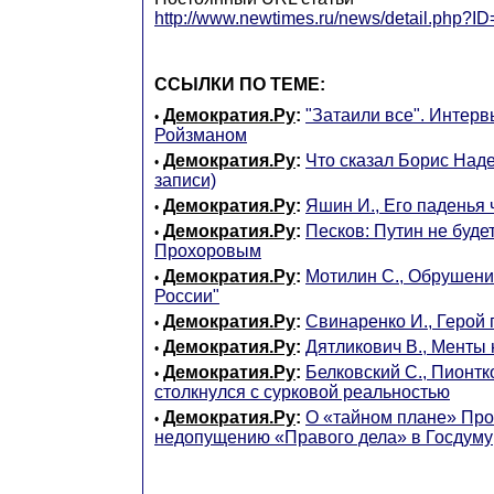
http://www.newtimes.ru/news/detail.php?I
ССЫЛКИ ПО ТЕМЕ:
Демократия.Ру
:
"Затаили все". Интерв
•
Ройзманом
Демократия.Ру
:
Что сказал Борис Над
•
записи)
Демократия.Ру
:
Яшин И., Его паденья 
•
Демократия.Ру
:
Песков: Путин не будет
•
Прохоровым
Демократия.Ру
:
Мотилин С., Обрушен
•
России"
Демократия.Ру
:
Свинаренко И., Герой 
•
Демократия.Ру
:
Дятликович В., Менты
•
Демократия.Ру
:
Белковский С., Пионтк
•
столкнулся с сурковой реальностью
Демократия.Ру
:
О «тайном плане» Про
•
недопущению «Правого дела» в Госдуму