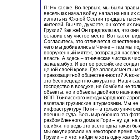
П: Ну как же. Во-первых, мы были правы 
весельчак начал войну, напал на наших 
изгнать из Южной Осетии тридцать тыся
жителей. Вы что, думаете, он хотел их в
Грузии? Как же! Он предполагал, что они
оставив ему чистое место. Вот как он ви
Согласитесь, это отличается качественны
чего мы добивались в Чечне – там мы п
вооруженный мятеж, возвращая населен
власть. А здесь – этническая чистка в чи
за каламбур. И вот ее российские солда
ценой своей крови. Где аплодисменты 
правозащитной общественности? А во-в
это беспрецедентно аккуратно. Наши са
господство в воздухе, не бомбили не то
объекты, но и объекты двойного назначе
ВПП Тбилисского международного аэропо
взлетали грузинские штурмовики. Мы не
инфраструктуру Поти – а только уничто
военные суда. Весь мир обошла эта фо
разбомбленного дома в Гори – ну, да, н
ошибки: но ведь это всего одна такая бы
мы оккупировали на некоторое время ча
Грузии – и что: найдите хоть одну жалоб