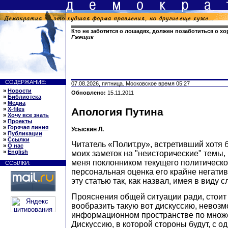
Кто не заботится о лошадях, должен позаботиться о х
Гжещик
СОДЕРЖАНИЕ:
07.08.2026, пятница. Московское время 05:27
»
Новости
Обновлено:
15.11.2011
»
Библиотека
»
Медиа
»
X-files
Апология Путина
»
Хочу все знать
»
Проекты
»
Горячая линия
Усыскин Л.
»
Публикации
»
Ссылки
Читатель «Полит.ру», встретивший хотя 
»
О нас
»
English
моих заметок на "неисторические" темы,
меня поклонником текущего политическо
ССЫЛКИ:
персональная оценка его крайне негатив
эту статью так, как назвал, имея в виду 
Прояснения общей ситуации ради, стоит
вообразить такую вот дискуссию, невоз
информационном пространстве по множе
Дискуссию, в которой стороны будут, с од