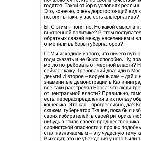
годятся. Такой отбор в условиях реальн
Это, конечно, очень дорогостоящий вид 
но, опять-таки, у вас есть альтернатива?
Ы: С этим – понятно. Но какой смысл в 
внутренней политике? В этом поступате
обратных связей между населением и в
отменили выборы губернаторов?
П: Мы исходили из того, что ничего путно
годы сказать и не было способно. Ну, пр
могло потребовать от местной власти? Н
сейчас скажу. Требований два: иди в Мос
деньги! И второе – воруешь сам – дай и 
знаменитые демонстрации в Калининград
все-таки расстрелял Бооса: что люди тр
от центральной власти? Правильно, тамо
есть, перераспределения в их пользу о
кошелька. Это как – прогрессивно, да? К
скажем, губернатор Ткачев, пока был из
своих избирателей, в своей риторике лю
нибудь в стиле своего предшественника 
сионистской опасности и прочих подобны
стал назначаемым – эту чудесную тему к
Выходит, это не убеждения у него были т