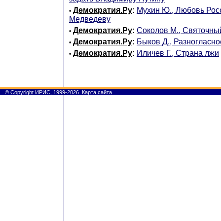
Демократия.Ру
:
Мухин Ю., Любовь Росс
•
Медведеву
Демократия.Ру
:
Соколов М., Святочны
•
Демократия.Ру
:
Быков Д., Разногласно
•
Демократия.Ру
:
Иличев Г., Страна лжи
•
©
Copyright
ИРИС, 1999-2026
Карта сайта