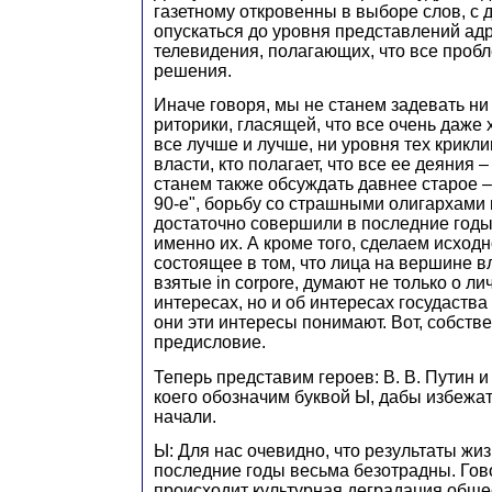
газетному откровенны в выборе слов, с д
опускаться до уровня представлений а
телевидения, полагающих, что все про
решения.
Иначе говоря, мы не станем задевать н
риторики, гласящей, что все очень даже
все лучше и лучше, ни уровня тех крикл
власти, кто полагает, что все ее деяния –
станем также обсуждать давнее старое –
90-е", борьбу со страшными олигархами и
достаточно совершили в последние годы
именно их. А кроме того, сделаем исход
состоящее в том, что лица на вершине 
взятые in corpore, думают не только о л
интересах, но и об интересах госудаства 
они эти интересы понимают. Вот, собстве
предисловие.
Теперь представим героев: В. В. Путин и
коего обозначим буквой Ы, дабы избежат
начали.
Ы: Для нас очевидно, что результаты жиз
последние годы весьма безотрадны. Гов
происходит культурная деградация общес