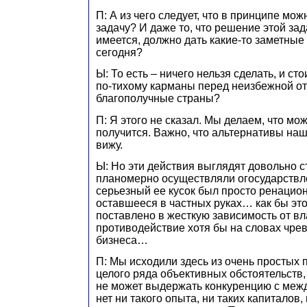
П: А из чего следует, что в принципе мож
задачу? И даже то, что решение этой за
имеется, должно дать какие-то заметные
сегодня?
Ы: То есть – ничего нельзя сделать, и ст
по-тихому карманы перед неизбежной от
благополучные страны?
П: Я этого не сказал. Мы делаем, что мо
получится. Важно, что альтернативы на
вижу.
Ы: Но эти действия выглядят довольно
планомерно осуществляли огосударствл
серьезный ее кусок был просто ренацио
оставшееся в частных руках… как бы эт
поставлено в жесткую зависимость от вл
противодействие хотя бы на словах чре
бизнеса…
П: Мы исходили здесь из очень простых 
целого ряда объективных обстоятельств,
не может выдержать конкуренцию с меж
нет ни такого опыта, ни таких капиталов