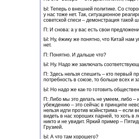
Ы: Теперь о внешней политике. Со сторон
у нас тоже нет. Так, ситуационное реаги
советской спеси – демонстрация такой ш
П: И снова: а у вас есть свои предложен
Ы: Ну, ёжику же понятно, что Китай нам у
нет.
П: Понятно. И дальше что?
Ы: Ну. Надо же заключать соответствую
П: Здесь нельзя спешить – кто первый п
потребность в союзе, то больше всех и з
Ы: Но надо же как-то готовить обществе
П: Либо мы это делать не умеем, либо – 
убеждению – это сейчас в принципе нев
нельзя идти против мэйнстрима – если в
видеть в нас хороших парней, то хоть в
никто и не увидит. Яркий пример – Пяти
Грузией.
Ы: А что там хорошего?