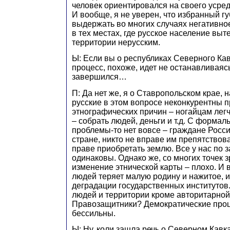
человек ориентировался на своего усред
И вообще, я не уверен, что избранный г
выдержать во многих случаях негативно
в тех местах, где русское население выт
территории нерусским.
Ы: Если вы о республиках Северного Кавк
процесс, похоже, идет не останавливаясь,
завершился…
П: Да нет же, я о Ставропольском крае, 
русские в этом вопросе неконкурентны п
этнографических причин – ногайцам лег
– собрать людей, деньги и т.д. С формал
проблемы-то нет вовсе – граждане Росси
стране, никто не вправе им препятствова
праве приобретать землю. Все у нас по 
одинаковы. Однако же, со многих точек 
изменение этнической карты – плохо. И в
людей теряет малую родину и нажитое, 
деградации государственных институтов.
людей и территории кроме авторитарной
Правозащитники? Демократические проц
бессильны.
Ы: Ну, коли зашла речь о Северном Кавк