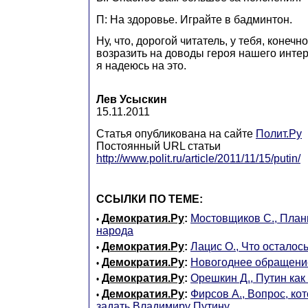
П: На здоровье. Играйте в бадминтон.
Ну, что, дорогой читатель, у тебя, конечно
возразить на доводы героя нашего интер
я надеюсь на это.
Лев Усыскин
15.11.2011
Статья опубликована на сайте
Полит.Ру
Постоянный URL статьи
http://www.polit.ru/article/2011/11/15/putin/
ССЫЛКИ ПО ТЕМЕ:
Демократия.Ру
:
Мостовщиков С., План
•
народа
Демократия.Ру
:
Лацис О., Что осталось
•
Демократия.Ру
:
Новогоднее обращени
•
Демократия.Ру
:
Орешкин Д., Путин как
•
Демократия.Ру
:
Фирсов А., Вопрос, ко
•
задать Владимиру Путину