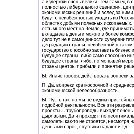
а издержки очень велики. Тем самым, в 
полностью либерального сценария, цен
экономических решений и вслед за ним
будут с неизбежностью уходить из России 
областях добычи полезных ископаемых. 
есть много мест на Земле, где принимат
вкладывать деньги можно в более комфо
дело тут не в самоценности суверенитета
деградации страны, неизбежной в таком 
государство способно заставить бизнес 
будущее страны, либо само способно ин
будущее страны, либо, по меньшей мере,
страны центры прибыли и принятия реш
Ы: Иначе говоря, действовать вопреки 
П: Да, вопреки краткосрочной и среднес
экономической целесообразности.
Ы: Пусть так, но мы не видим пристойны
подобной деятельности. Все эти разре
проекты… трубопроводы выходят очень 
дырявыми. Да и проходят по неоптимал
самолеты как-то не строятся, несмотря 
деньгами спрос, спутники падают и т.д.