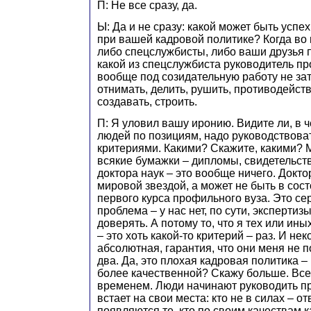
П: Не все сразу, да.
Ы: Да и не сразу: какой может быть успе
при вашей кадровой политике? Когда во 
либо спецслужбисты, либо ваши друзья 
какой из спецслужбиста руководитель пр
вообще под созидательную работу не зат
отнимать, делить, рушить, противодейств
создавать, строить.
П: Я уловил вашу иронию. Видите ли, в 
людей по позициям, надо руководствова
критериями. Какими? Скажите, какими? М
всякие бумажки – дипломы, свидетельст
доктора наук – это вообще ничего. Докто
мировой звездой, а может не быть в сос
первого курса профильного вуза. Это с
проблема – у нас нет, по сути, экспертиз
доверять. А потому то, что я тех или ин
– это хоть какой-то критерий – раз. И нек
абсолютная, гарантия, что они меня не 
два. Да, это плохая кадровая политика – 
более качественной? Скажу больше. Все
временем. Люди начинают руководить пр
встает на свои места: кто не в силах – о
появляются те, кто по своим качествам к