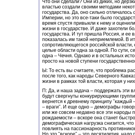
Что они сделали? Они из диких, но дерз
властью создали своими методами неко
государства. Да, оно сильно отличалось 
Империи, но это все-таки было государст
время спустя привыкли к нему и оценил
жизни в государстве. И даже захотели б
государства. И тут пришла Россия, и ее 
показалась им такой неприемлемой. В ито
сопротивляющегося российской власти, 
целые области одна за одной. По сути, с
одна – Чечня. Однако и в остальных ист
просто на новой ступени государственно
Ы: То есть вы считаете, что проблема ра
после того, как народы Северного Кавка
жизни в рамках той власти, которая у них
П: Да, и наша задача – поддержать эти в
будут свергнуты конкурирующими группи
вернется к древнему принципу "каждый –
– враги". И еще одно – демографы говоря
или же совсем недавно все эти народы 
рождаемости – вскоре она станет быстро
демографическая нагрузка снизится, что
повлиять на пассионарность противников
Но это "вскоре" – это десятилетия, надо 