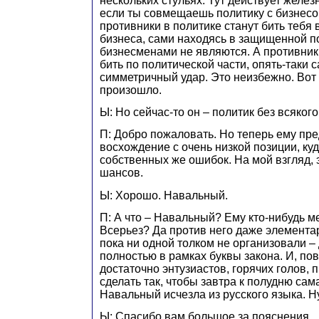
нескольких стульях. Тут действует желез
если ты совмещаешь политику с бизнесом
противники в политике станут бить тебя
бизнеса, сами находясь в защищенной п
бизнесменами не являются. А противники
бить по политической части, опять-таки 
симметричный удар. Это неизбежно. Вот 
произошло.
Ы: Но сейчас-то он – политик без всякого
П: Добро пожаловать. Но теперь ему пре
восхождение с очень низкой позиции, куд
собственных же ошибок. На мой взгляд, 
шансов.
Ы: Хорошо. Навальный.
П: А что – Навальный? Ему кто-нибудь 
Всерьез? Да против него даже элемента
пока ни одной толком не организовали – 
полностью в рамках буквы закона. И, пов
достаточно энтузиастов, горячих голов,
сделать так, чтобы завтра к полудню са
Навальный исчезла из русского языка. Ну
Ы: Спасибо вам большое за пояснения.