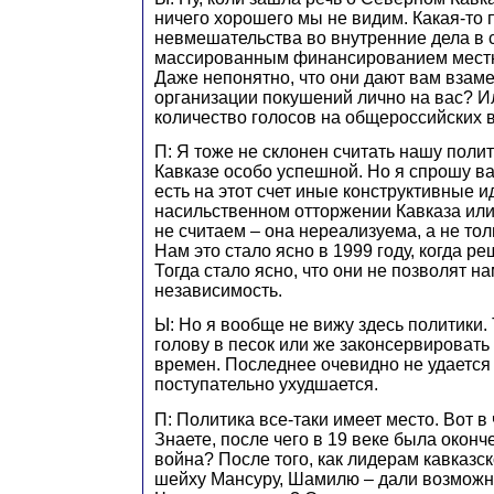
ничего хорошего мы не видим. Какая-то
невмешательства во внутренние дела в 
массированным финансированием местн
Даже непонятно, что они дают вам взаме
организации покушений лично на вас? 
количество голосов на общероссийских
П: Я тоже не склонен считать нашу поли
Кавказе особо успешной. Но я спрошу вас
есть на этот счет иные конструктивные 
насильственном отторжении Кавказа или 
не считаем – она нереализуема, а не то
Нам это стало ясно в 1999 году, когда р
Тогда стало ясно, что они не позволят на
независимость.
Ы: Но я вообще не вижу здесь политики. 
голову в песок или же законсервировать
времен. Последнее очевидно не удается
поступательно ухудшается.
П: Политика все-таки имеет место. Вот в 
Знаете, после чего в 19 веке была оконч
война? После того, как лидерам кавказс
шейху Мансуру, Шамилю – дали возможн