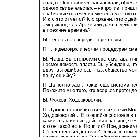
солдат. Они грабили, насиловали, обижал
одного свидетельства – напротив, приш
снабжение населения мукой, а местную 
И кто это отметил? Кто сравнил это с де
американцев в Ираке или даже с действ
в прежние времена?
Ы: Теперь на очереди – претензии…
П: … к демократическим процедурам см
Ы: Ну, да. Вы отстроили систему, гаран
несменяемость власти. Вы убеждены, чт
вдруг вы ошибаетесь – как общество мож
вашу ошибку?
П: Да полно вам… какая еще система не
Покажите мне того, кто всерьез претенд
Ы: Лужков, Ходорковский.
П: Лужков ограничил свои претензии Моск
Ходорковский… Его ошибка состояла в то
какие-то активные действия раньше, чем
кто он такой есть. Политик? Предприним
Общественный деятель? Нельзя в этом д