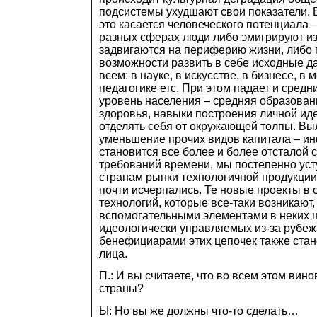
подсистемы ухудшают свои показатели. 
это касается человеческого потенциала 
разных сферах люди либо эмигрируют из
задвигаются на периферию жизни, либо
возможности развить в себе исходные да
всем: в науке, в искусстве, в бизнесе, в 
педагогике етс. При этом падает и средн
уровень населения – средняя образован
здоровья, навыки построения личной ид
отделять себя от окружающей толпы. Вы
уменьшение прочих видов капитала – и
становится все более и более отсталой с
требований времени, мы постепенно ус
странам рынки технологичной продукции 
почти исчерпались. Те новые проекты в 
технологий, которые все-таки возникают
вспомогательными элементами в неких ц
идеологически управляемых из-за рубе
бенефициарами этих цепочек также ста
лица.
П.: И вы считаете, что во всем этом вин
страны?
Ы: Но вы же должны что-то сделать…