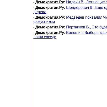
Демократия.Ру
:
Надеин В., Летающие 
•
Демократия.Ру
:
Шендерович В., Еще од
•
дерева
Демократия.Ру
:
Медведев похвалил Чу
•
фокусником
Демократия.Ру
:
Портников В., Это буд
•
Демократия.Ру
:
Волошин: Выборы фа
•
ваши соседи