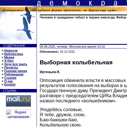
Человек и гражданин гибнут в тиране навсегда.
Федор
СОДЕРЖАНИЕ:
06.08.2026, четверг. Московское время 14:10
»
Новости
Обновлено:
10.12.2011
»
Библиотека
»
Медиа
»
X-files
Выборная колыбельная
»
Хочу все знать
»
Проекты
»
Горячая линия
Иртеньев И.
»
Публикации
»
Ссылки
Оппозиция обвинила власти в массовы
»
О нас
»
English
результатов голосования на выборах в 
Государственную думу. Президент Дмит
ССЫЛКИ:
разговоре с председателем ЦИКа Влад
назвал последнего «волшебником».
Уподобясь соловью,
Я тебе, дружок, спою,
Баю-баюшки-баю,
Колыбельную свою.