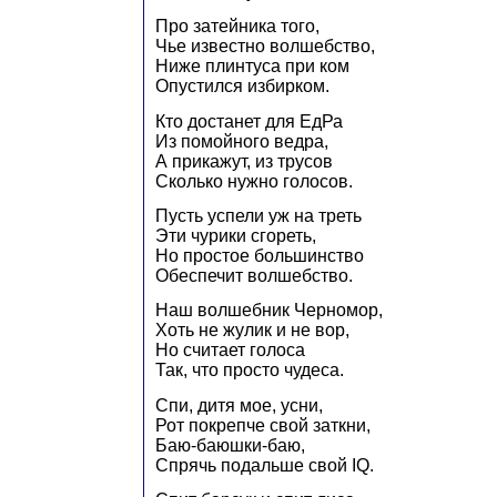
Про затейника того,
Чье известно волшебство,
Ниже плинтуса при ком
Опустился избирком.
Кто достанет для EдРа
Из помойного ведра,
А прикажут, из трусов
Сколько нужно голосов.
Пусть успели уж на треть
Эти чурики сгореть,
Но простое большинство
Обеспечит волшебство.
Наш волшебник Черномор,
Хоть не жулик и не вор,
Но считает голоса
Так, что просто чудеса.
Спи, дитя мое, усни,
Рот покрепче свой заткни,
Баю-баюшки-баю,
Спрячь подальше свой IQ.