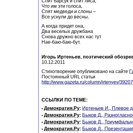
Спит барсук и спит лиса,
Что им эти голоса,
Спят медведи и слоны –
Все уснули до весны.
А когда придет она,
Два веселых дружбана
Снова дружно всех нас тут
Наe-баю-баю-бут.
Игорь Иртеньев, поэтический обозре
10.12.2011
Стихотворение опубликовано на сайте
Г
Постоянный URL статьи
http://www.gazeta.ru/column/irtenyev/3920
ССЫЛКИ ПО ТЕМЕ:
Демократия.Ру
:
Иртеньев И., Плевое 
•
Демократия.Ру
:
Быков Д., Разногласно
•
Демократия.Ру
:
Быков Д., Триумфальн
•
Демократия.Ру
:
Быков Д., Презентаци
•