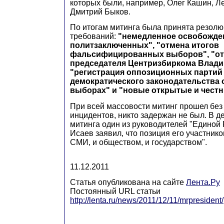
которых были, например, Олег Кашин, 
Дмитрий Быков.
По итогам митинга была принята резолю
требований:
"немедленное освобожде
политзаключенных", "отмена итогов
фальсифицированных выборов", "от
председателя Центризбиркома Влади
"регистрация оппозиционных партий
демократического законодательства о
выборах" и "новые открытые и чест
При всей массовости митинг прошел без
инцидентов, никто задержан не был. В д
митинга один из руководителей "Единой
Исаев заявил, что позиция его участник
СМИ, и обществом, и государством".
11.12.2011
Статья опубликована на сайте
Лента.Ру
Постоянный URL статьи
http://lenta.ru/news/2011/12/11/mrpresident/