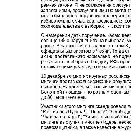
рамках закона. Я не согласен ни с лозунг
заявлениями, прозвучавшими на митинга
мною было дано поручение проверить в
избирательных участков, касающиеся с
законодательства о выборах", - гласит з
О намерении дать поручение, касающее
сообщений о нарушениях на выборах, М
ранее. В частности, он заявил об этом 8 
официальным визитом в Чехии. Тогда он 
акции протеста - это нормально, но подче
результаты выборов в Госдуму РФ спра
отражающими реальную политическую си
10 декабря во многих крупных российски
митинги против фальсификации результ
выборов. Наиболее массовый митинг пр
Болотной площади - по разным оценкам, 
до 80 тысяч человек.
Участники этого митинга скандировали 
"Россия без Путина!", "Позор!", "Свобод
"Чурова на нары!", "За честные выборы!"
митинге выступили многие лидеры неси
правозащитники, а также известные жур