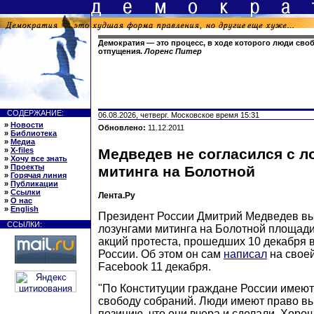
Демократия — это процесс, в ходе которого люди сво
отпущения.
Лоренс Питер
СОДЕРЖАНИЕ:
06.08.2026, четверг. Московское время 15:31
»
Новости
Обновлено:
11.12.2011
»
Библиотека
»
Медиа
»
X-files
Медведев не согласился с л
»
Хочу все знать
»
Проекты
митинга на Болотной
»
Горячая линия
»
Публикации
»
Ссылки
Лента.Ру
»
О нас
»
English
Президент России Дмитрий Медведев вы
ССЫЛКИ:
лозунгами митинга на Болотной площади
акций протеста, прошедших 10 декабря 
России. Об этом он сам
написал
на своей
Facebook 11 декабря.
"По Конституции граждане России имеют
свободу собраний. Люди имеют право в
позицию, что они вчера и сделали. Хорош