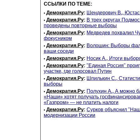
ССЫЛКИ ПО ТЕМЕ:
Демократия.Ру
:
Шендерович В., Юстас 
•
Демократия.Ру
:
В трех округах Подмос
•
проведены повторные выборы
Демократия.Ру
:
Медведев похвалил Чу
•
фокусником
Демократия.Ру
:
Волошин: Выборы фа
•
ваши соседи
Демократия.Ру
:
Носик А., Итоги выбор
•
Демократия.Ру
:
"Единая Россия" прои
•
участке, где голосовал Путин
Демократия.Ру
:
Шпилькин С., Статист
•
выборы
Демократия.Ру
:
Полухин А., А можно б
•
«Наши» хотят получать госфинансирова
«Газпром» — не платить налоги
Демократия.Ру
:
Сурков объяснил "Наш
•
модернизации России