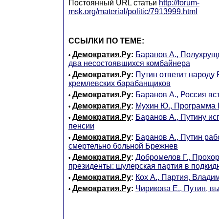
Постоянный URL статьи
http://forum-
msk.org/material/politic/7913999.html
ССЫЛКИ ПО ТЕМЕ:
Демократия.Ру
:
Баранов А., Полухрущ
•
два несостоявшихся комбайнера
Демократия.Ру
:
Путин ответит народу
•
кремлевских барабанщиков
Демократия.Ру
:
Баранов А., Россия вст
•
Демократия.Ру
:
Мухин Ю., Программа
•
Демократия.Ру
:
Баранов А., Путину ис
•
пенсии
Демократия.Ру
:
Баранов А., Путин раб
•
смертельно больной Брежнев
Демократия.Ру
:
Добромелов Г., Прохор
•
президенты: шулерская партия в подкид
Демократия.Ру
:
Кох А., Партия, Влад
•
Демократия.Ру
:
Чирикова Е., Путин, вы
•