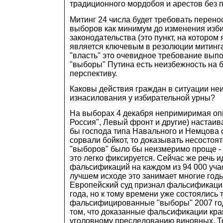
традиционного мордобоя и арестов без 
Митинг 24 числа будет требовать перено
выборов как минимум до изменения изб
законодательства (это пункт, на котором 
является ключевым в резолюции митинга),
"власть" это очевидное требование выпо
"выборы" Путина есть неизбежность на
перспективу.
Каковы действия граждан в ситуации не
изнасилования у избирательной урны?
На выборах 4 декабря непримиримая оп
Россия", Левый фронт и другие) настаива
бы господа типа Навального и Немцова с
сорвали бойкот, то доказывать несосто
"выборов" было бы неизмеримо проще - 
это легко фиксируется. Сейчас же речь 
фальсификаций на каждом из 94 000 уча
лучшем исходе это занимает многие годы 
Европейский суд признал фальсификаци
года, но к тому времени уже состоялись 
фальсифицированные "выборы" 2007 год
том, что доказанные фальсификации кра
уголовному преследованию виновных. Т