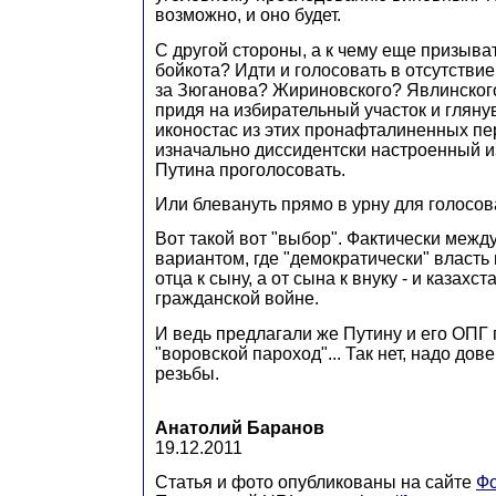
возможно, и оно будет.
С другой стороны, а к чему еще призыва
бойкота? Идти и голосовать в отсутстви
за Зюганова? Жириновского? Явлинского
придя на избирательный участок и гляну
иконостас из этих пронафталиненных пе
изначально диссидентски настроенный и
Путина проголосовать.
Или блевануть прямо в урну для голосова
Вот такой вот "выбор". Фактически межд
вариантом, где "демократически" власть
отца к сыну, а от сына к внуку - и казахст
гражданской войне.
И ведь предлагали же Путину и его ОПГ
"воровской пароход"... Так нет, надо дов
резьбы.
Анатолий Баранов
19.12.2011
Статья и фото опубликованы на сайте
Ф