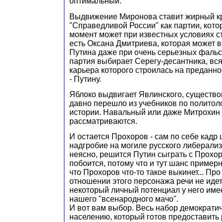
оптимальный.
Выдвижение Миронова ставит жирный кр
"Справедливой России" как партии, котор
момент может при известных условиях с
есть Оксана Дмитриева, которая может 
Путина даже при очень серьезных фальс
партия выбирает Серегу-десантника, вс
карьера которого строилась на преданно
- Путину.
Яблоко выдвигает Явлинского, существо
давно перешло из учебников по политол
истории. Навальный или даже Митрохин 
рассматриваются.
И остается Прохоров - сам по себе кадр
надгробие на могиле русского либерализ
неясно, решится Путин сыграть с Прохо
побоится, потому что и тут шанс примерн
что Прохоров что-то такое выкинет... Пр
отношении этого персонажа речи не идет
некоторый личный потенциал у него имеет
нашего "всенародного мачо".
И вот вам выбор. Весь набор демократич
населению, который готов предоставить 