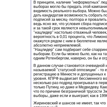
В принципе, наличие "неформатных" люд
выборах могло бы придать этой кампании
видимость реального выбора. Можно бы
дать кандидатам возможность собрать п
подписей за месяц- полтора и провалить 
ведь ясно же, что условия сбора подпис
и за такой срок являются невыполнимым
"нацлидер" настолько отважный человек,
вероятность в 0,01 процента, что Лимон
окажутся рядом с ним в бюллетене являе
абсолютно неприемлемой.
"Нацлидер" сам подбирает себе спаррин
выборам. Если бы можно было, как на та
одним Ротенбергом, наверно, он бы и ог
В данном случае становится очевидной и
называемой "статусной оппозиции" - то 
регистрацию в Минюсте и допущенных к
уровня. КПРФ выдвигает бессменного во
несколько раз подряд проигрывал в перв
только Путину, но даже и Медведеву. Как
что по причине безграничной трусости З
выборы, даже если и выиграет, как в 1996
Жириновский и шансов не имеет, так что