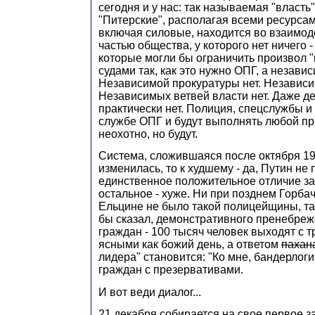
сегодня и у нас: так называемая "власть"
"Питерские", располагая всеми ресурсам
включая силовые, находится во взаимод
частью общества, у которого нет ничего -
которые могли бы ограничить произвол "
судами так, как это нужно ОПГ, а независ
Независимой прокуратуры нет. Независ
Независимых ветвей власти нет. Даже д
практически нет. Полиция, спецслужбы и
службе ОПГ и будут выполнять любой при
неохотно, но будут.
Система, сложившаяся после октября 199
изменилась, то к худшему - да, Путин не п
единственное положительное отличие за 
остальное - хуже. Ни при позднем Горба
Ельцине не было такой полицейщины, так
бы сказал, демонстративного пренебре
граждан - 100 тысяч человек выходят с 
ясными как божий день, а ответом
пахан
лидера" становится: "Ко мне, бандерлоги
граждан с презервативами.
И вот веди диалог...
21 декабря собирается на свое первое з