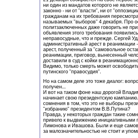
ни один из мандатов которого не являе
законно - ни от "власти", ни от "оппозиции
гражданам на их требования пересмотра
называемых "выборов" 4 декабря. Про 
политзаключенных даже говорить не при
объявления этого требования появились
неправосудные, что и прежде. Сергей У
административный арест в реанимации 
арест, полученный за "самовольное ост
реанимации, приговор, вынесенный чело
доставили в суд с койки в реанимационн
Видимо, только смерть может освободит
путинского "правосудия".
Но на самом деле это тоже диалог: вопро
получен...
И вот на таком фоне наш дорогой Влад
начинает свою президентскую кампанию. 
сомнения в том, что это не выборы през
"избранию" президентом В.В.Путина?
Правда, у некоторых граждан такие сомн
привело к выдвижению инициативными 
Лимонова и Ивашова. Были и еще самов
за малозначительностью не стоит и упом