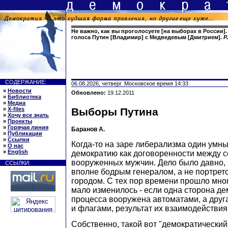
Не важно, как вы проголосуете [на выборах в России].
голоса Путин [Владимир] с Медведевым [Дмитрием].
Р
СОДЕРЖАНИЕ:
06.08.2026, четверг. Московское время 14:33
»
Новости
Обновлено:
19.12.2011
»
Библиотека
»
Медиа
»
X-files
Выборы Путина
»
Хочу все знать
»
Проекты
»
Горячая линия
Баранов А.
»
Публикации
»
Ссылки
Когда-то на заре либерализма один умн
»
О нас
»
English
демократию как договоренности между 
вооруженных мужчин. Дело было давно,
ССЫЛКИ:
вполне бодрым генералом, а не портрет
городом. С тех пор времени прошло мног
мало изменилось - если одна сторона де
процесса вооружена автоматами, а друг
и флагами, результат их взаимодействи
Собственно, такой вот "демократический