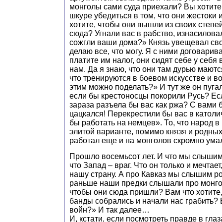
монголы сами суда приехали? Вы хотите
шкуре убедиться в том, что они жесток
хотите, чтобы они вышли из своих степе
сюда? Угнали вас в рабство, изнасилова
сожгли ваши дома?» Князь увещевал сво
делаю все, что могу. Я с ними договарив
платите им налог, они сидят себе у себя 
нам. Да я знаю, что они там дурью маются
что тренируются в боевом искусстве и в
этим можно поделать?» И тут же он пуга
если бы крестоносцы покорили Русь? Ес
зараза разъела бы вас как ржа? С вами 
цацкался! Перекрестили бы вас в католи
бы работать на немцев». То, что народ 
элитой варианте, помимо князя и родных
работал еще и на монголов скромно ум
Прошло восемьсот лет. И что мы слыши
что Запад – враг. Что он только и мечтае
нашу страну. А про Кавказ мы слышим ро
раньше наши предки слышали про монгол
чтобы они сюда пришли? Вам что хотите,
банды собрались и начали нас грабить?
войн?» И так далее…
И, кстати, если посмотреть правде в глаз