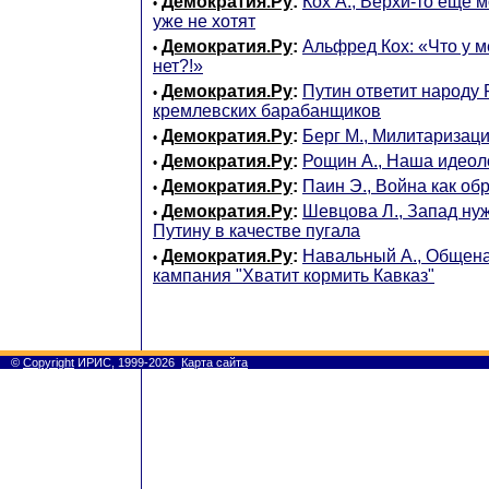
Демократия.Ру
:
Кох А., Верхи-то еще м
•
уже не хотят
Демократия.Ру
:
Альфред Кох: «Что у ме
•
нет?!»
Демократия.Ру
:
Путин ответит народу
•
кремлевских барабанщиков
Демократия.Ру
:
Берг М., Милитаризац
•
Демократия.Ру
:
Рощин А., Наша идеол
•
Демократия.Ру
:
Паин Э., Война как об
•
Демократия.Ру
:
Шевцова Л., Запад ну
•
Путину в качестве пугала
Демократия.Ру
:
Навальный А., Общен
•
кампания "Хватит кормить Кавказ"
©
Copyright
ИРИС, 1999-2026
Карта сайта