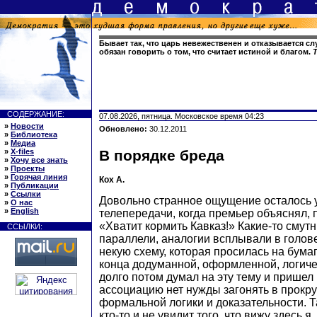
Бывает так, что царь невежественен и отказывается с
обязан говорить о том, что считает истиной и благом.
СОДЕРЖАНИЕ:
07.08.2026, пятница. Московское время 04:23
»
Новости
Обновлено:
30.12.2011
»
Библиотека
»
Медиа
»
X-files
В порядке бреда
»
Хочу все знать
»
Проекты
»
Горячая линия
Кох А.
»
Публикации
»
Ссылки
Довольно странное ощущение осталось у
»
О нас
»
English
телепередачи, когда премьер объяснял, 
«Хватит кормить Кавказ!» Какие-то смут
ССЫЛКИ:
параллели, аналогии всплывали в голов
некую схему, которая просилась на бумаг
конца додуманной, оформленной, логич
долго потом думал на эту тему и пришел к
ассоциацию нет нужды загонять в прокр
формальной логики и доказательности. Т
кто-то и не увидит того, что вижу здесь я,