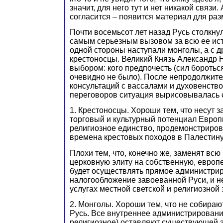
значит, для него тут и нет никакой связи. 
согласится – появится материал для ра
Почти восемьсот лет назад Русь столкнул
самым серьезным вызовом за всю ее ист
одной стороны наступали монголы, а с д
крестоносцы. Великий Князь Александр 
выбором: кого предпочесть (сил боротьс
очевидно не было). После непродолжит
консультаций с вассалами и духовенств
переговоров ситуация вырисовывалась
1. Крестоносцы. Хороши тем, что несут з
торговый и культурный потенциал Европ
религиозное единство, продемонстриро
времена крестовых походов в Палестину
Плохи тем, что, конечно же, заменят всю
церковную элиту на собственную, европе
будет осуществлять прямое администри
налогообложение завоеванной Руси, и не
услугах местной светской и религиозной 
2. Монголы. Хороши тем, что не собираю
Русь. Все внутреннее администрирование 
религиозное) оставляют существующей 