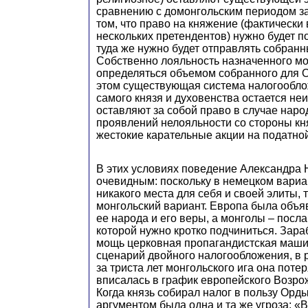
сравнению с домонгольским периодом з
том, что право на княжение (фактически
нескольких претендентов) нужно будет п
туда же нужно будет отправлять собранн
Собственно лояльность назначенного мо
определяться объемом собранного для 
этом существующая система налогообло
самого князя и духовенства остается н
оставляют за собой право в случае нар
проявлений нелояльности со стороны кн
жестокие карательные акции на податно
В этих условиях поведение Александра 
очевидным: поскольку в немецком вариа
никакого места для себя и своей элиты,
монгольский вариант. Европа была объя
ее народа и его веры, а монголы – посл
которой нужно кротко подчиниться. Зар
мощь церковная пропагандистская маши
сценарий двойного налогообложения, в р
за триста лет монгольского ига она поте
вписалась в график европейского Возро
Когда князь собирал налог в пользу Орд
аргументом была одна и та же угроза: «В