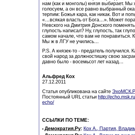
нам (как и монголы) князя выбирает. Мы 
голосуем, а он все равно выбранный ока
терпим: Божья кара, как никак. Вот и поп
«…всякая власть от Бога…». Может пор
Невского на Дмитрия Донского поменять,
глупость написал? Ну, глупость, так глупо
самом начале, что вам не понравиться. К
Мы ж в ЛГУ не учились…
P.S. А князек-то - предатель получился. 
свой народ за должностишку свою засрану
давно было - восемьсот лет назад…
Альфред Кох
27.12.2011
Статья опубликована на сайте
ЭхоМСК.
Постоянный URL статьи
http://echo.msk.r
echo/
ССЫЛКИ ПО ТЕМЕ:
Демократия.Ру
:
Кох А., Партия, Влад
•