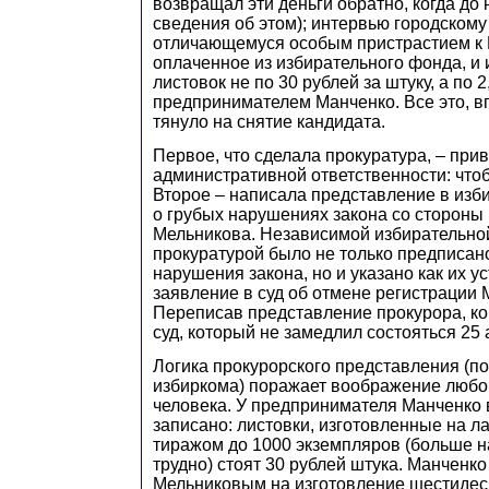
возвращал эти деньги обратно, когда до
сведения об этом); интервью городскому
отличающемуся особым пристрастием к 
оплаченное из избирательного фонда, и 
листовок не по 30 рублей за штуку, а по 
предпринимателем Манченко. Все это, вп
тянуло на снятие кандидата.
Первое, что сделала прокуратура, – при
административной ответственности: что
Второе – написала представление в изб
о грубых нарушениях закона со стороны
Мельникова. Независимой избирательно
прокуратурой было не только предписан
нарушения закона, но и указано как их у
заявление в суд об отмене регистрации 
Переписав представление прокурора, ко
суд, который не замедлил состояться 25 
Логика прокурорского представления (п
избиркома) поражает воображение люб
человека. У предпринимателя Манченко 
записано: листовки, изготовленные на л
тиражом до 1000 экземпляров (больше н
трудно) стоят 30 рублей штука. Манченко
Мельниковым на изготовление шестидес