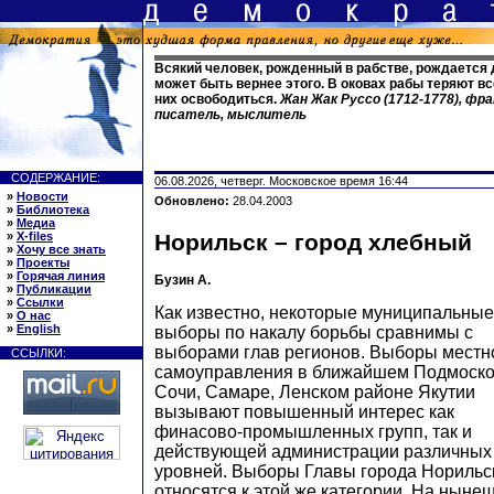
Всякий человек, рожденный в рабстве, рождается д
может быть вернее этого. В оковах рабы теряют вс
них освободиться.
Жан Жак Руссо (1712-1778), фр
писатель, мыслитель
СОДЕРЖАНИЕ:
06.08.2026, четверг. Московское время 16:44
»
Новости
Обновлено:
28.04.2003
»
Библиотека
»
Медиа
»
X-files
Норильск – город хлебный
»
Хочу все знать
»
Проекты
»
Горячая линия
Бузин А.
»
Публикации
»
Ссылки
Как известно, некоторые муниципальные
»
О нас
»
English
выборы по накалу борьбы сравнимы с
выборами глав регионов. Выборы местн
ССЫЛКИ:
самоуправления в ближайшем Подмоско
Сочи, Самаре, Ленском районе Якутии
вызывают повышенный интерес как
финасово-промышленных групп, так и
действующей администрации различных
уровней. Выборы Главы города Норильс
относятся к этой же категории. На нын