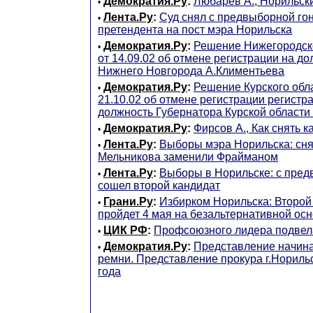
Демократия.Ру
:
Любарев А., Норильск
•
Лента.Ру
:
Суд снял с предвыборной го
•
претендента на пост мэра Норильска
Демократия.Ру
:
Решение Нижегородско
•
от 14.09.02 об отмене регистрации на д
Нижнего Новгорода А.Климентьева
Демократия.Ру
:
Решение Курского обла
•
21.10.02 об отмене регистрации регистр
должность Губернатора Курской области 
Демократия.Ру
:
Фирсов А., Как снять 
•
Лента.Ру
:
Выборы мэра Норильска: сня
•
Мельникова заменили Фрайманом
Лента.Ру
:
Выборы в Норильске: с пред
•
сошел второй кандидат
Грани.Ру
:
Избирком Норильска: Второй
•
пройдет 4 мая на безальтернативной ос
ЦИК РФ
:
Профсоюзного лидера подвел
•
Демократия.Ру
:
Представление начина
•
ремни. Представление прокура г.Норильс
года