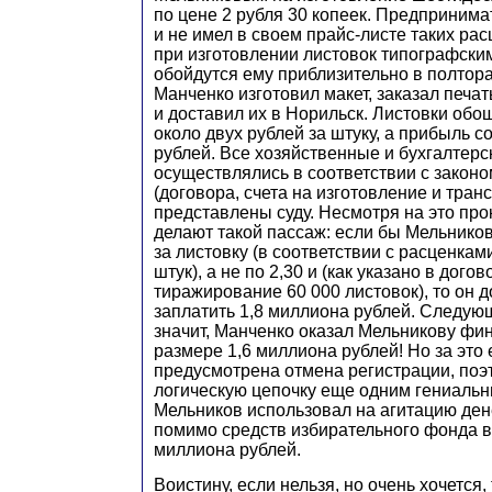
по цене 2 рубля 30 копеек. Предпринима
и не имел в своем прайс-листе таких расц
при изготовлении листовок типографски
обойдутся ему приблизительно в полтора-
Манченко изготовил макет, заказал печат
и доставил их в Норильск. Листовки об
около двух рублей за штуку, а прибыль с
рублей. Все хозяйственные и бухгалтер
осуществлялись в соответствии с законо
(договора, счета на изготовление и тран
представлены суду. Несмотря на это про
делают такой пассаж: если бы Мельников
за листовку (в соответствии с расценкам
штук), а не по 2,30 и (как указано в догов
тиражирование 60 000 листовок), то он 
заплатить 1,8 миллиона рублей. Следующ
значит, Манченко оказал Мельникову ф
размере 1,6 миллиона рублей! Но за это
предусмотрена отмена регистрации, поэ
логическую цепочку еще одним гениальн
Мельников использовал на агитацию де
помимо средств избирательного фонда в
миллиона рублей.
Воистину, если нельзя, но очень хочется