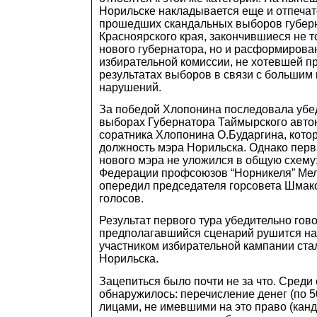
Норильске накладывается еще и отпечат
прошедших скандальных выборов губер
Красноярского края, закончившиеся не 
нового губернатора, но и расформирова
избирательной комиссии, не хотевшей п
результатах выборов в связи с большим
нарушений.
За победой Хлопонина последовала убе
выборах Губернатора Таймырского авто
соратника Хлопонина О.Бударгина, кото
должность мэра Норильска. Однако пер
нового мэра не уложился в общую схему
Федерации профсоюзов “Норникеля” Мел
опередил председателя горсовета Шмако
голосов.
Результат первого тура убедительно гово
предполагавшийся сценарий рушится на 
участником избирательной кампании ста
Норильска.
Зацепиться было почти не за что. Сред
обнаружилось: перечисление денег (по 5
лицами, не имевшими на это право (канд