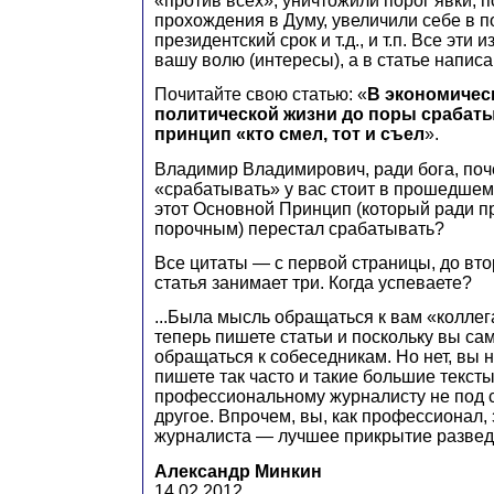
«против всех», уничтожили порог явки, 
прохождения в Думу, увеличили себе в п
президентский срок и т.д., и т.п. Все эт
вашу волю (интересы), а в статье напис
Почитайте свою статью: «
В экономическ
политической жизни до поры срабат
принцип «кто смел, тот и съел
».
Владимир Владимирович, ради бога, поч
«срабатывать» у вас стоит в прошедше
этот Основной Принцип (который ради п
порочным) перестал срабатывать?
Все цитаты — с первой страницы, до вто
статья занимает три. Когда успеваете?
...Была мысль обращаться к вам «коллег
теперь пишете статьи и поскольку вы са
обращаться к собеседникам. Но нет, вы н
пишете так часто и такие большие тексты
профессиональному журналисту не под си
другое. Впрочем, вы, как профессионал, 
журналиста — лучшее прикрытие развед
Александр Минкин
14.02.2012