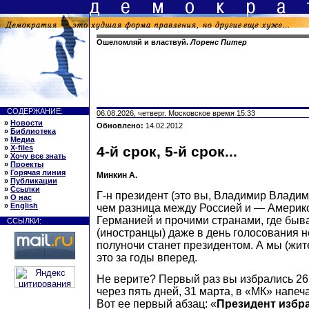
Ошеломляй и властвуй.
Лоренс Питер
СОДЕРЖАНИЕ:
06.08.2026, четверг. Московское время 15:33
»
Новости
Обновлено:
14.02.2012
»
Библиотека
»
Медиа
»
X-files
4-й срок, 5-й срок...
»
Хочу все знать
»
Проекты
»
Горячая линия
Минкин А.
»
Публикации
»
Ссылки
Г-н президент (это вы, Владимир Владими
»
О нас
»
English
чем разница между Россией и — Америк
Германией и прочими странами, где бы
ССЫЛКИ:
(иностранцы) даже в день голосования не
полуночи станет президентом. А мы (жит
это за годы вперед.
Не верите? Первый раз вы избрались 26 
через пять дней, 31 марта, в «МК» напеч
Вот ее первый абзац: «
Президент избра