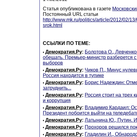
Статья опубликована в газете
Московски
Постоянный URL статьи
http://www.mk.ru/politics/article/2012/02/1
srok.html
ССЫЛКИ ПО ТЕМЕ:
Демократия.Ру
:
Болотова О., Левченко
•
обещать. Премьер-министр разберется с
выборов
Демократия.Ру
:
Чиков П., Минус нуле
•
Россия находится в тупике
Демократия.Ру
:
Борис Надеждин: Отмен
•
затруднить...
Демократия.Ру
:
Россия стоит на трех к
•
и коррупция
Демократия.Ру
:
Владимир Кардаил: Ос
•
Президент побоится выйти на теледеба
Демократия.Ру
:
Латынина Ю., Путин. И
•
Демократия.Ру
:
Прохоров решился пок
•
Демократия.Ру
:
Гладилин И., Обнаро
•