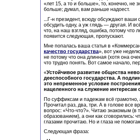
«лет 15, а то и больше», то, конечно, не 
больше; думал, вам раньше надоест.
...Г-н президент, всюду обсуждают ваши 
обсудить одну, а уж глядь — другая. И вс
что, на наш взгляд, ошибка, потому что л
появится следующая, пропускают.
Мне попалась ваша статья в «Коммерсан
качество государства
», вот уже недел
не потому что она длинная (хотя она оче
что трудно понять. Вот самое начало, пе
«
Устойчивое развитие общества нев
дееспособного государства. А подли
это непременное условие построения
нацеленного на служение интересам
По суффиксам и падежам всё грамотно, а
Прочитал раз, два, три. А в голове все 
вопрос: «Что-что?». Читаю знакомым (в 
образованием), а они как сговорились: чт
глазами прочитаю. Но и глаза не помогаю
Следующая фраза: