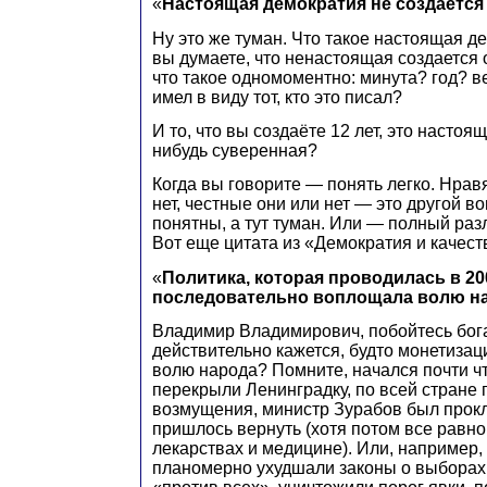
«
Настоящая демократия не создаетс
Ну это же туман. Что такое настоящая д
вы думаете, что ненастоящая создается
что такое одномоментно: минута? год? в
имел в виду тот, кто это писал?
И то, что вы создаёте 12 лет, это настоя
нибудь суверенная?
Когда вы говорите — понять легко. Нрав
нет, честные они или нет — это другой в
понятны, а тут туман. Или — полный раз
Вот еще цитата из «Демократия и качест
«
Политика, которая проводилась в 20
последовательно воплощала волю н
Владимир Владимирович, побойтесь бог
действительно кажется, будто монетиза
волю народа? Помните, начался почти чт
перекрыли Ленинградку, по всей стране
возмущения, министр Зурабов был прокля
пришлось вернуть (хотя потом все равно
лекарствах и медицине). Или, например,
планомерно ухудшали законы о выборах