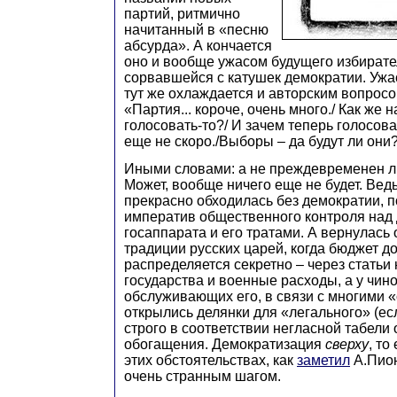
партий, ритмично
начитанный в «песню
абсурда». А кончается
оно и вообще ужасом будущего избирате
сорвавшейся с катушек демократии. Ужас
тут же охлаждается и авторским вопрос
«Партия... короче, очень много./ Как же 
голосовать-то?/ И зачем теперь голосов
еще не скоро./Выборы – да будут ли они
Иными словами: а не преждевременен ли
Может, вообще ничего еще не будет. Вед
прекрасно обходилась без демократии, 
императив общественного контроля над
госаппарата и его тратами. А вернулась 
традиции русских царей, когда бюджет д
распределяется секретно – через статьи
государства и военные расходы, а у чин
обслуживающих его, в связи с многими
открылись делянки для «легального» (ес
строго в соответствии негласной табели 
обогащения. Демократизация
сверху
, то
этих обстоятельствах, как
заметил
А.Пион
очень странным шагом.