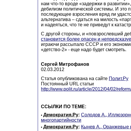
нам что-то вроде «задержки в развитии»
дебилизм политической системы. И это п
последующее взросления вряд ли удастс
альтернатива – сдаться на милость «пар
и надеяться, что те не приведут к катаст
С другой стороны, и «повзрослевший деб
становится более опасен и непредсказу
играючи рассыпало СССР и его экономику
«детство-2» - еще надо будет смотреть.
Сергей Митрофанов
02.03.2012
Статья опубликована на сайте
Полит.Ру
Постоянный URL статьи
http://www.polit.ru/article/2012/04/02/refor
ССЫЛКИ ПО ТЕМЕ:
Демократия.Ру
:
Солодов А., Иллюзорн
•
многопартийности
Демократия.Ру
:
Кынев А., Оранжевые 
•