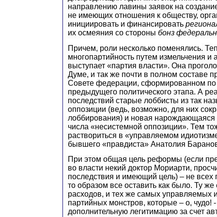
направлению лавины заявок на создани
не имеющих отношения к обществу, орган
инициировать и финансировать
региона
их осмеяния со стороны
бонз федераль
Причем, роли несколько поменялись. Теп
многопартийность путем измельчения и
выступает «партия власти». Она прогол
Думе, и так же почти в полном составе п
Совете федерации, сформированном по
предыдущего политического этапа. А ре
последствий старые лоббисты из так на
оппозиции (ведь, возможно, для них сок
лоббирования) и новая нарождающаяся 
числа «несистемной оппозиции». Тем то
раствориться в «управляемом идиотизме
бывшего «правдиста» Анатолия Баранов
При этом общая цель реформы (если пре
во власти некий доктор Мориарти, про
последствия и имеющий цель) – не всех 
то образом все оставить как было. Ту же
расходов, и тех же самых управляемых и
партийных монстров, которые – о, чудо! -
дополнительную легитимацию за счет а