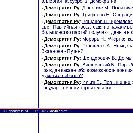
аллергия на суррогат демократии
Демократия.Ру
:
Дюверже М., Политиче
•
Демократия.Ру
:
Трифонов Е., Операци
•
Демократия.Ру
:
Вощанов П., Кремлевс
•
свет. Партийная касса: судя по началу р
большинство партий получают деньги в 
Демократия.Ру
:
Морарь Н., «Черная к
•
Демократия.Ру
:
Головенко А., Немцова
•
Зюганова - Путин?
Демократия.Ру
:
Шендерович В., До м
•
Демократия.Ру
:
Вишневский Б., Парт-б
•
граждан какая-либо возможность повлият
думских выборов?
Демократия.Ру
:
Ильтн В., Повышение 
•
государственном строительстве
©
Copyright
ИРИС, 1999-2026
Карта сайта