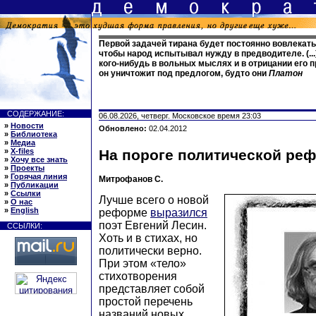
Первой задачей тирана будет постоянно вовлекать 
чтобы народ испытывал нужду в предводителе. (...
кого-нибудь в вольных мыслях и в отрицании его п
он уничтожит под предлогом, будто они
Платон
СОДЕРЖАНИЕ:
06.08.2026, четверг. Московское время 23:03
»
Новости
Обновлено:
02.04.2012
»
Библиотека
»
Медиа
»
X-files
На пороге политической ре
»
Хочу все знать
»
Проекты
»
Горячая линия
Митрофанов С.
»
Публикации
»
Ссылки
Лучше всего о новой
»
О нас
»
English
реформе
выразился
поэт Евгений Лесин.
ССЫЛКИ:
Хоть и в стихах, но
политически верно.
При этом «тело»
стихотворения
представляет собой
простой перечень
названий новых