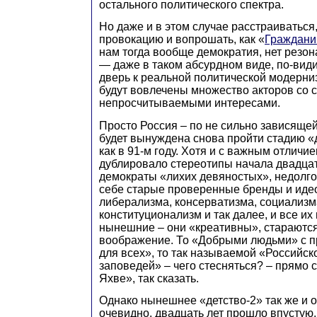
остального политического спектра.
Но даже и в этом случае расстраиваться,
провокацию и вопрошать, как «
Граждани
нам тогда вообще демократия, нет резон
— даже в таком абсурдном виде, по-вид
дверь к реальной политической модерниз
будут вовлечены множество акторов со 
непросчитываемыми интересами.
Просто Россия – по не сильно зависящей
будет вынуждена снова пройти стадию «
как в 91-м году. Хотя и с важным отличие
дублировало стереотипы начала двадцат
демократы «лихих девяностых», недолго
себе старые проверенные бренды и иде
либерализма, консерватизма, социализм
конституционализм и так далее, и все их
нынешние – они «креативны», стараются
воображение. То «Добрыми людьми» с п
для всех», то так называемой «Российск
заповедей» – чего стесняться? – прямо 
Яхве», так сказать.
Однако нынешнее «детство-2» так же и оп
очевидно, двадцать лет прошло впустую.