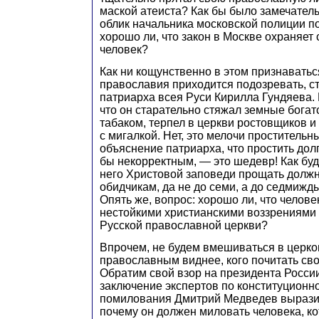
маской атеиста? Как бы было замечатель
облик начальника московской полиции п
хорошо ли, что закон в Москве охраняет
человек?
Как ни кощунственно в этом признаватьс
православия приходится подозревать, ст
патриарха всея Руси Кирилла Гундяева. 
что он старательно стяжал земные богат
табаком, терпел в церкви ростовщиков и
с мигалкой. Нет, это мелочи простительн
объяснение патриарха, что простить дол
бы некорректным, — это шедевр! Как буд
него Христовой заповеди прощать долж
обидчикам, да не до семи, а до седмижд
Опять же, вопрос: хорошо ли, что челове
нестойкими христианскими воззрениями
Русской православной церкви?
Впрочем, не будем вмешиваться в церк
православным виднее, кого почитать св
Обратим свой взор на президента России
заключение экспертов по конституционн
помилования Дмитрий Медведев вырази
почему он должен миловать человека, к