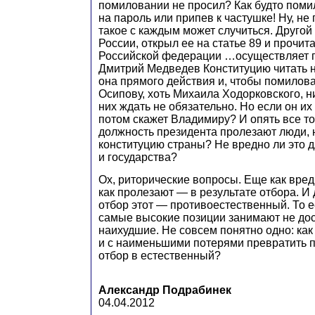
помиловании не просил? Как будто поми
на пароль или припев к частушке! Ну, не
такое с каждым может случиться. Другой
России, открыл ее на статье 89 и прочит
Российской федерации …осуществляет 
Дмитрий Медведев Конституцию читать н
она прямого действия и, чтобы помилова
Осипову, хоть Михаила Ходорковского, н
них ждать не обязательно. Но если он их 
потом скажет Владимиру? И опять все тот
должность президента пролезают люди,
конституцию страны? Не вредно ли это 
и государства?
Ох, риторические вопросы. Еще как вред
как пролезают — в результате отбора. И 
отбор этот — противоестественный. То е
самые высокие позиции занимают не до
наихудшие. Не совсем понятно одно: как
и с наименьшими потерями превратить 
отбор в естественный?
Александр Подрабинек
04.04.2012