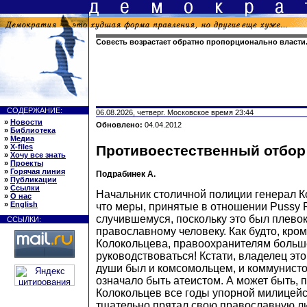
Совесть возрастает обратно пропорционально власти
СОДЕРЖАНИЕ:
06.08.2026, четверг. Московское время 23:44
»
Новости
Обновлено:
04.04.2012
»
Библиотека
»
Медиа
»
X-files
Противоестественный отбор
»
Хочу все знать
»
Проекты
»
Горячая линия
Подрабинек А.
»
Публикации
»
Ссылки
Начальник столичной полиции генерал К
»
О нас
»
English
что меры, принятые в отношении Pussy R
случившемуся, поскольку это был плевок
ССЫЛКИ:
православному человеку. Как будто, кро
Колокольцева, правоохранителям больш
руководствоваться! Кстати, владелец эт
души был и комсомольцем, и коммунисто
означало быть атеистом. А может быть, 
Колокольцев все годы упорной милицей
тщательно прятал свою православную л