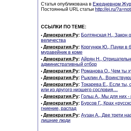
Статья опубликована в
Ежедневном Жур
Постоянный URL статьи
http://ej.ru/?a=n
ССЫЛКИ ПО ТЕМЕ:
Демократия.Ру
:
Болтянская Н., Закон 
•
величества
Демократия.Ру
:
Коргунюк Ю., Пауки в б
•
муравейник в коме
Демократия.Ру
:
Айрян Н., Отрицатель
•
административный отбор
Демократия.Ру
:
Романова О., Чем ты х
•
Демократия.Ру
:
Рыклин А., Воинствую
•
Демократия.Ру
:
Токарева Е., Если ты,
•
или из другого низшего сословия…
Демократия.Ру
:
Гольц А., Мы для них -
•
Демократия.Ру
:
Бурсов Г., Крах «русск
•
гниение, распад
Демократия.Ру
:
Аузан А., Две трети н
•
лишние люди